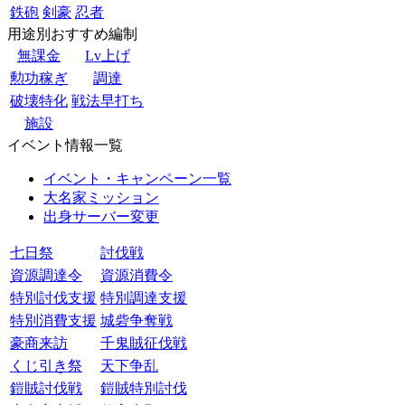
鉄砲
剣豪
忍者
用途別おすすめ編制
無課金
Lv上げ
勲功稼ぎ
調達
破壊特化
戦法早打ち
施設
イベント情報一覧
イベント・キャンペーン一覧
大名家ミッション
出身サーバー変更
七日祭
討伐戦
資源調達令
資源消費令
特別討伐支援
特別調達支援
特別消費支援
城砦争奪戦
豪商来訪
千鬼賊征伐戦
くじ引き祭
天下争乱
鎧賊討伐戦
鎧賊特別討伐