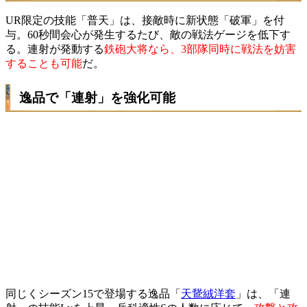
UR限定の技能「普天」は、接敵時に新状態「破軍」を付
与。60秒間会心が発生するたび、敵の戦法ゲージを低下す
る。連射が発動する
鉄砲大将なら、3部隊同時に戦法を妨害
することも可能
だ。
逸品で「連射」を強化可能
同じくシーズン15で登場する逸品「
天鵞絨洋套
」は、「連