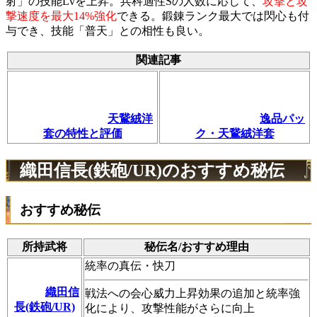
射」の技能Lvを上昇。兵科適性Sの人数に応じて、
攻撃と攻
撃速度を最大14%強化
できる。鍛錬ランク最大では閃心も付
与でき、技能「普天」との相性も良い。
関連記事
天鵞絨洋
逸品パッ
套の特性と評価
ク・天鵞絨洋套
織田信長(鉄砲/UR)のおすすめ秘伝
おすすめ秘伝
所持武将
秘伝名/おすすめ理由
統率の真伝・快刀
織田信
戦法への会心威力上昇効果の追加と統率強
長(鉄砲/UR)
化により、攻撃性能がさらに向上