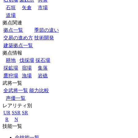
石垣
矢倉
市場
道場
拠点関連
拠点一覧
季節の違い
交易の進め方
技術開発
建築拠点一覧
拠点情報
耕地
伐採場
採石場
採鉱場
宿場
集落
鷹狩場
漁場
岩礁
武将一覧
全武将一覧
能力比較
声優一覧
レアリティ別
UR
SSR
SR
R
N
技能一覧
全技能一覧