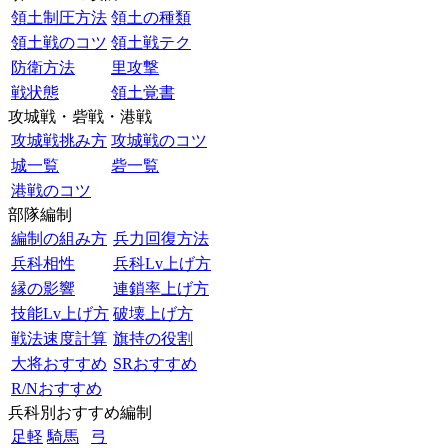
領土制圧方法
領土の種類
領土戦のコツ
領土戦テク
防衛方法
里攻撃
戦状態
領土覚書
攻城戦・砦戦・港戦
攻城戦挑み方
攻城戦のコツ
城一覧
砦一覧
港戦のコツ
部隊編制
編制の組み方
兵力回復方法
兵科相性
兵科Lv上げ方
縁の影響
連鎖率上げ方
技能Lv上げ方
破壊上げ方
戦法速度計算
旗持の役割
大将おすすめ
SRおすすめ
R/Nおすすめ
兵科別おすすめ編制
足軽
騎馬
弓