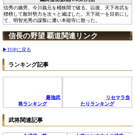
信秀の嫡男。今川義元を桶狭間で破る。以後、天下布武を
標榜して敵対勢力を次々と滅ぼした。天下統一を目前にし
て、明智光秀の謀叛に遭い本能寺に散った。
信長の野望 覇道関連リンク
▶TOPに戻る
ランキング記事
最強武
リセマラ当
将ランキング
たりランキング
武将関連記事