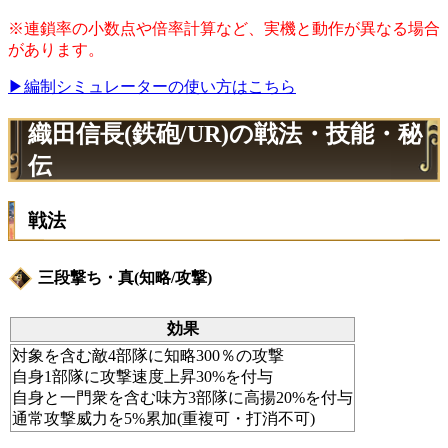
※連鎖率の小数点や倍率計算など、実機と動作が異なる場合
があります。
▶編制シミュレーターの使い方はこちら
織田信長(鉄砲/UR)の戦法・技能・秘
伝
戦法
三段撃ち・真(知略/攻撃)
効果
対象を含む敵4部隊に知略300％の攻撃
自身1部隊に攻撃速度上昇30%を付与
自身と一門衆を含む味方3部隊に高揚20%を付与
通常攻撃威力を5%累加(重複可・打消不可)