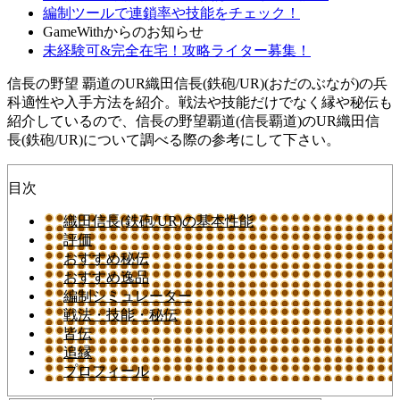
編制ツールで連鎖率や技能をチェック！
GameWithからのお知らせ
未経験可&完全在宅！攻略ライター募集！
信長の野望 覇道のUR織田信長(鉄砲/UR)(おだのぶなが)の兵
科適性や入手方法を紹介。戦法や技能だけでなく縁や秘伝も
紹介しているので、信長の野望覇道(信長覇道)のUR織田信
長(鉄砲/UR)について調べる際の参考にして下さい。
目次
織田信長(鉄砲/UR)の基本性能
評価
おすすめ秘伝
おすすめ逸品
編制シミュレーター
戦法・技能・秘伝
皆伝
追縁
プロフィール