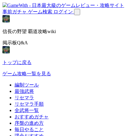
事前ガチャ
ゲーム検索
ログイン
信長の野望 覇道攻略wiki
掲示板Q&A
トップに戻る
ゲーム攻略一覧を見る
編制ツール
最強武将
リセマラ
リセマラ手順
全武将一覧
おすすめガチャ
序盤の進め方
毎日やること
課金おすすめ