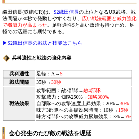
織田信長(鉄砲/UR)は、
S2織田信長
の上位となるUR武将。戦
法間隔が30秒で発動しやすくなり、
広い戦法範囲と威力強化
で殲滅力が高まった
。足軽適性Sと高い政治も持つため、足
軽での活躍にも期待できる。
▶S2織田信長の戦法と技能はこちら
兵科適性と戦法の強化内容
兵科適性
足軽：A→
S
戦法間隔
35秒→
30秒
攻撃範囲：敵3部隊→
敵4部隊
攻撃威力：知略250%→
知略300%
戦法効果
自部隊への攻撃速度上昇効果：20%→
30%
味方3部隊への高揚効果時間：10秒→
15秒
味方3部隊への攻撃威力累加効果：3%→
5%
会心発生のたび敵の戦法を遅延