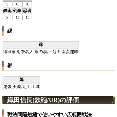
S
C
A
鉄砲
剣豪
忍者
S
C
C
縁
縁
織田家,射撃名人,茶の湯,下剋上,南蛮趣味
郷
郷
尾張,美濃,近江,山城
織田信長(鉄砲/UR)の評価
戦法間隔短縮で使いやすい広範囲戦法