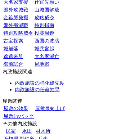
大名家支援
仕官先願い
盤外攻城戦
山城国解放
金鉱脈発掘
攻略威令
盤外殲滅戦
特別指南
特別攻略威令
投賽周遊
古宝探索
西国の波濤
城崩落
城兵奮起
遼遠来航
大名家滅亡
御前試合
局地戦
内政施設関連
内政施設の強化優先度
内政施設の任命効果
屋敷関連
屋敷の効果
屋敷最短上げ
屋敷Lvパック
その他内政施設
民家
水田
材木所
石切場
製鉄所
兵舎