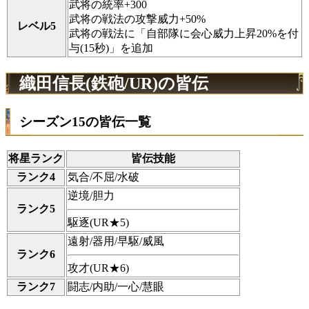
武将の統率+300
武将の戦法の攻撃威力+50%
レベル5
武将の戦法に「自部隊に会心威力上昇20%を付
与(15秒)」を追加
織田信長(鉄砲/UR)の皆伝
シーズン15の皆伝一覧
将星ランク
皆伝技能
ランク4
気合/不屈/水破
逆境/胆力
ランク5
駆逐(UR★5)
遠射/器用/早駆/威風
ランク6
攻才(UR★6)
ランク7
闘志/内助/一心/慧眼