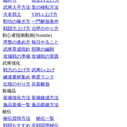
賊狩り
領主Lv上げ方
武将入手方法
里の移転方法
大名領土
VIPLv上げ方
勲功の稼ぎ方
一門解放条件
戦闘力上げ方
点呼のやり方
初心者指南動画(Youtube)
序盤の進め方
毎日やること
武将育成指針
部隊の編制
攻城戦の準備
攻城戦の実践
武将強化
戦力の上げ方
武将Lv上げ
練達素材集め
将星ランク
伝授のやり方
兵装解放
装備品
装備強化方法
装備錬成方法
逸品装備一覧
逸品鍛錬方法
秘伝
秘伝習得方法
秘伝一覧
戦闘おすすめ
非戦闘用秘伝