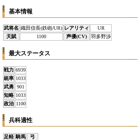
基本情報
武将名
織田信長(鉄砲/UR)
レアリティ
UR
天賦
1100
声優(CV)
羽多野渉
最大ステータス
戦力
6939
統率
1033
武勇
901
知略
1033
政治
1100
兵科適性
足軽
騎馬
弓