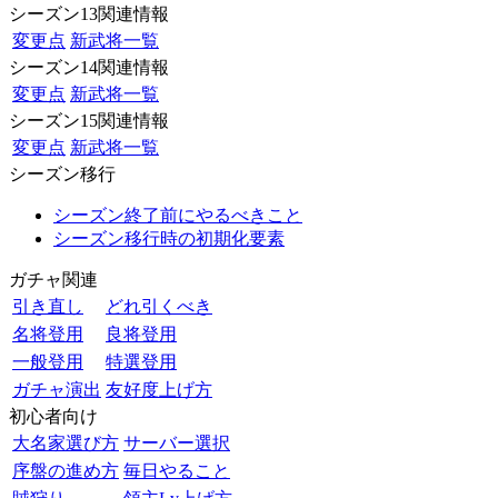
シーズン13関連情報
変更点
新武将一覧
シーズン14関連情報
変更点
新武将一覧
シーズン15関連情報
変更点
新武将一覧
シーズン移行
シーズン終了前にやるべきこと
シーズン移行時の初期化要素
ガチャ関連
引き直し
どれ引くべき
名将登用
良将登用
一般登用
特選登用
ガチャ演出
友好度上げ方
初心者向け
大名家選び方
サーバー選択
序盤の進め方
毎日やること