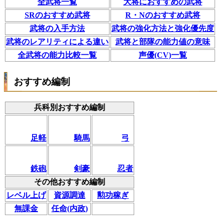
全武将一覧
大将におすすめの武将
SRのおすすめ武将
R・Nのおすすめ武将
武将の入手方法
武将の強化方法と強化優先度
武将のレアリティによる違い
武将と部隊の能力値の意味
全武将の能力比較一覧
声優(CV)一覧
おすすめ編制
兵科別おすすめ編制
足軽
騎馬
弓
鉄砲
剣豪
忍者
その他おすすめ編制
レベル上げ
資源調達
勲功稼ぎ
無課金
任命(内政)