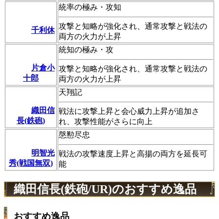
統率の極み・攻知
攻撃と知略が強化され、通常攻撃と戦法の
千利休
両方の火力が上昇
統知の極み・攻
片倉小
攻撃と知略が強化され、通常攻撃と戦法の
十郎
両方の火力が上昇
天翔記
織田信
戦法に攻撃上昇と会心威力上昇が追加さ
長(鉄砲)
れ、攻撃性能がさらに向上
慇懃尽忠
明智光
戦法の攻撃速度上昇と高揚の両方を延長可
秀(戦国無双)
能
織田信長(鉄砲/UR)のおすすめ逸品
おすすめ逸品