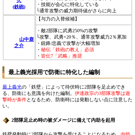
久
・技能が会心に特化している
(鉄砲)
└通常攻撃の威力期待値がさらに向上
【与力の入替候補】
・敵2部隊に武勇250%の攻撃
└攻撃、武勇+20％、通常攻撃威力2％累加
山中鹿
・鋭鋒/忠義で攻撃が大幅増加
之介
・
秘伝「鉄砲の教え」必須
・
皆伝7「武略」推奨
最上義光採用で防衛に特化した編制
最上義光
の「鉄壁」によって待伏時に2部隊を足止めでき
る、防衛にも意識を向けた編制。
伊達政宗の3部隊攻撃は遊
撃時が条件
となるため、防衛時には発動しない点に注意した
い。
2部隊足止め時の被ダメージに備えて内助を起用
鉄壁発動時に2部隊から攻撃を受けることになるため、
内助