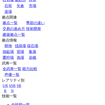
石垣
矢倉
市場
道場
拠点関連
拠点一覧
季節の違い
交易の進め方
技術開発
建築拠点一覧
拠点情報
耕地
伐採場
採石場
採鉱場
宿場
集落
鷹狩場
漁場
岩礁
武将一覧
全武将一覧
能力比較
声優一覧
レアリティ別
UR
SSR
SR
R
N
技能一覧
全技能一覧