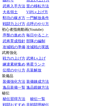
賊狩り
領主Lv上げ方
武将入手方法
里の移転方法
大名領土
VIPLv上げ方
勲功の稼ぎ方
一門解放条件
戦闘力上げ方
点呼のやり方
初心者指南動画(Youtube)
序盤の進め方
毎日やること
武将育成指針
部隊の編制
攻城戦の準備
攻城戦の実践
武将強化
戦力の上げ方
武将Lv上げ
練達素材集め
将星ランク
伝授のやり方
兵装解放
装備品
装備強化方法
装備錬成方法
逸品装備一覧
逸品鍛錬方法
秘伝
秘伝習得方法
秘伝一覧
戦闘おすすめ
非戦闘用秘伝