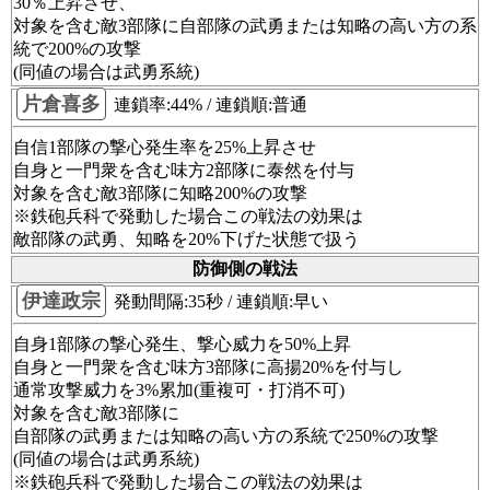
30％上昇させ、
対象を含む敵3部隊に自部隊の武勇または知略の高い方の系
統で200%の攻撃
(同値の場合は武勇系統)
片倉喜多
連鎖率:44% / 連鎖順:普通
自信1部隊の撃心発生率を25%上昇させ
自身と一門衆を含む味方2部隊に泰然を付与
対象を含む敵3部隊に知略200%の攻撃
※鉄砲兵科で発動した場合この戦法の効果は
敵部隊の武勇、知略を20%下げた状態で扱う
防御側の戦法
伊達政宗
発動間隔:35秒 / 連鎖順:早い
自身1部隊の撃心発生、撃心威力を50%上昇
自身と一門衆を含む味方3部隊に高揚20%を付与し
通常攻撃威力を3%累加(重複可・打消不可)
対象を含む敵3部隊に
自部隊の武勇または知略の高い方の系統で250%の攻撃
(同値の場合は武勇系統)
※鉄砲兵科で発動した場合この戦法の効果は