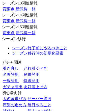
シーズン13関連情報
変更点
新武将一覧
シーズン14関連情報
変更点
新武将一覧
シーズン15関連情報
変更点
新武将一覧
シーズン移行
シーズン終了前にやるべきこと
シーズン移行時の初期化要素
ガチャ関連
引き直し
どれ引くべき
名将登用
良将登用
一般登用
特選登用
ガチャ演出
友好度上げ方
初心者向け
大名家選び方
サーバー選択
序盤の進め方
毎日やること