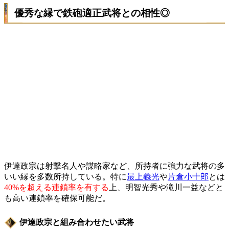
優秀な縁で鉄砲適正武将との相性◎
伊達政宗は射撃名人や謀略家など、所持者に強力な武将の多
いい縁を多数所持している。特に
最上義光
や
片倉小十郎
とは
40%を超える連鎖率を有する
上、明智光秀や滝川一益などと
も高い連鎖率を確保可能だ。
伊達政宗と組み合わせたい武将