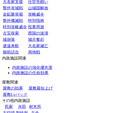
大名家支援
仕官先願い
盤外攻城戦
山城国解放
金鉱脈発掘
攻略威令
盤外殲滅戦
特別指南
特別攻略威令
投賽周遊
古宝探索
西国の波濤
城崩落
城兵奮起
遼遠来航
大名家滅亡
御前試合
局地戦
内政施設関連
内政施設の強化優先度
内政施設の任命効果
屋敷関連
屋敷の効果
屋敷最短上げ
屋敷Lvパック
その他内政施設
民家
水田
材木所
石切場
製鉄所
兵舎