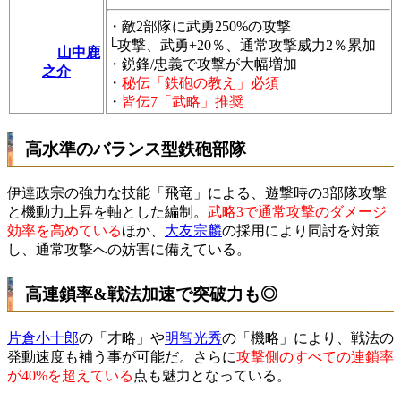
・敵2部隊に武勇250%の攻撃
└攻撃、武勇+20％、通常攻撃威力2％累加
山中鹿
・鋭鋒/忠義で攻撃が大幅増加
之介
・
秘伝「鉄砲の教え」必須
・
皆伝7「武略」推奨
高水準のバランス型鉄砲部隊
伊達政宗の強力な技能「飛竜」による、遊撃時の3部隊攻撃
と機動力上昇を軸とした編制。
武略3で通常攻撃のダメージ
効率を高めている
ほか、
大友宗麟
の採用により同討を対策
し、通常攻撃への妨害に備えている。
高連鎖率&戦法加速で突破力も◎
片倉小十郎
の「才略」や
明智光秀
の「機略」により、戦法の
発動速度も補う事が可能だ。さらに
攻撃側のすべての連鎖率
が40%を超えている
点も魅力となっている。