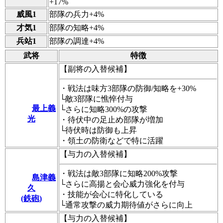
+17%
威風1
部隊の兵力+4%
才気1
部隊の知略+4%
兵站1
部隊の調達+4%
武将
特徴
【副将の入替候補】
・戦法は味方3部隊の防御/知略を+30%
└敵3部隊に憔悴付与
最上義
└さらに知略300%の攻撃
光
・待伏中の足止め部隊が増加
└待伏時は防御も上昇
・領土の防衛などで特に活躍
【与力の入替候補】
・戦法は敵3部隊に知略200%攻撃
島津義
└さらに高揚と会心威力強化を付与
久
・技能が会心に特化している
(鉄砲)
└通常攻撃の威力期待値がさらに向上
【与力の入替候補】