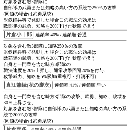
対象を含む敵3部隊に
自部隊の武勇または知略の高い方の系統で250%の攻撃
(同値の場合は武勇系統)
※鉄砲兵科で発動した場合この戦法の効果は
敵部隊の武勇、知略を20%下げた状態で扱う
片倉小十郎
連鎖率:40% / 連鎖順:普通
対象を含む敵3部隊に知略250％の攻撃
※鉄砲兵科で発動した場合この戦法の効果は
敵部隊の武勇、知略を20%下げた状態で扱う
自身と一門衆を含む味方3部隊の
戦法速度を20%上昇し、通常攻撃回避20%を付与、
攻撃威力、知略を5%累加(重複可・打消不可)
直江兼続(花の慶次)
連鎖率:41% / 連鎖順:早い
自身と一門衆を含む味方3部隊の攻撃、武勇、知略、破壊を
30％上昇させ、
対象を含む敵3部隊に自部隊の武勇または知略の高い方の系
統で200%の攻撃
(同値の場合は武勇系統)
片倉喜多
連鎖率:44% / 連鎖順:普通