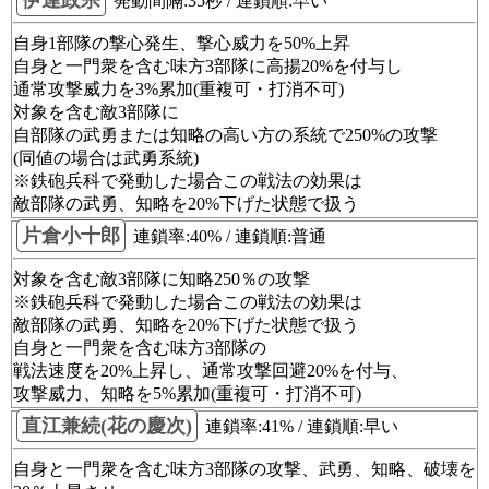
発動間隔:35秒 / 連鎖順:早い
自身1部隊の撃心発生、撃心威力を50%上昇
自身と一門衆を含む味方3部隊に高揚20%を付与し
通常攻撃威力を3%累加(重複可・打消不可)
対象を含む敵3部隊に
自部隊の武勇または知略の高い方の系統で250%の攻撃
(同値の場合は武勇系統)
※鉄砲兵科で発動した場合この戦法の効果は
敵部隊の武勇、知略を20%下げた状態で扱う
片倉小十郎
連鎖率:40% / 連鎖順:普通
対象を含む敵3部隊に知略250％の攻撃
※鉄砲兵科で発動した場合この戦法の効果は
敵部隊の武勇、知略を20%下げた状態で扱う
自身と一門衆を含む味方3部隊の
戦法速度を20%上昇し、通常攻撃回避20%を付与、
攻撃威力、知略を5%累加(重複可・打消不可)
直江兼続(花の慶次)
連鎖率:41% / 連鎖順:早い
自身と一門衆を含む味方3部隊の攻撃、武勇、知略、破壊を