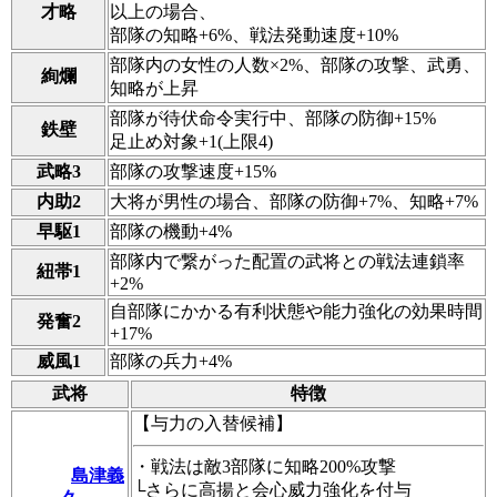
才略
以上の場合、
部隊の知略+6%、戦法発動速度+10%
部隊内の女性の人数×2%、部隊の攻撃、武勇、
絢爛
知略が上昇
部隊が待伏命令実行中、部隊の防御+15%
鉄壁
足止め対象+1(上限4)
武略3
部隊の攻撃速度+15%
内助2
大将が男性の場合、部隊の防御+7%、知略+7%
早駆1
部隊の機動+4%
部隊内で繋がった配置の武将との戦法連鎖率
紐帯1
+2%
自部隊にかかる有利状態や能力強化の効果時間
発奮2
+17%
威風1
部隊の兵力+4%
武将
特徴
【与力の入替候補】
・戦法は敵3部隊に知略200%攻撃
島津義
└さらに高揚と会心威力強化を付与