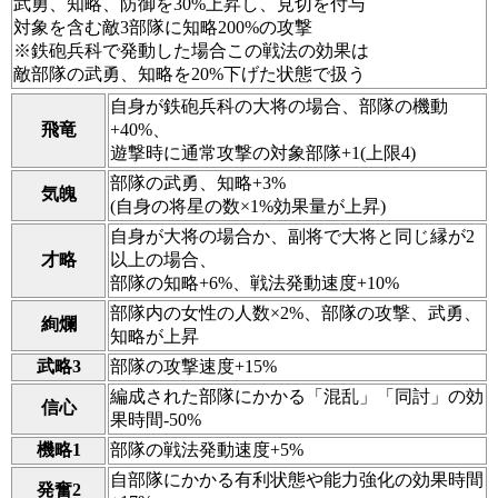
武勇、知略、防御を30%上昇し、見切を付与
対象を含む敵3部隊に知略200%の攻撃
※鉄砲兵科で発動した場合この戦法の効果は
敵部隊の武勇、知略を20%下げた状態で扱う
自身が鉄砲兵科の大将の場合、部隊の機動
飛竜
+40%、
遊撃時に通常攻撃の対象部隊+1(上限4)
部隊の武勇、知略+3%
気魄
(自身の将星の数×1%効果量が上昇)
自身が大将の場合か、副将で大将と同じ縁が2
才略
以上の場合、
部隊の知略+6%、戦法発動速度+10%
部隊内の女性の人数×2%、部隊の攻撃、武勇、
絢爛
知略が上昇
武略3
部隊の攻撃速度+15%
編成された部隊にかかる「混乱」「同討」の効
信心
果時間‐50%
機略1
部隊の戦法発動速度+5%
自部隊にかかる有利状態や能力強化の効果時間
発奮2