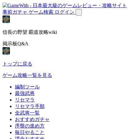
事前ガチャ
ゲーム検索
ログイン
信長の野望 覇道攻略wiki
掲示板Q&A
トップに戻る
ゲーム攻略一覧を見る
編制ツール
最強武将
リセマラ
リセマラ手順
全武将一覧
おすすめガチャ
序盤の進め方
毎日やること
課金おすすめ