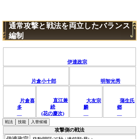
通常攻撃と戦法を両立したバランス
編制
伊達政宗
片倉小十郎
明智光秀
直江兼
片倉喜
大友宗
蒲生氏
続
多
麟
郷
(花の慶次)
戦法
技能
入替候補
攻撃側の戦法
伊達政宗