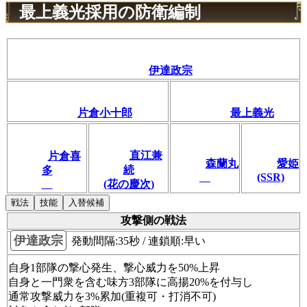
最上義光採用の防衛編制
伊達政宗
片倉小十郎
最上義光
直江兼
片倉喜
森蘭丸
愛姫
続
多
(SSR)
(花の慶次)
戦法
技能
入替候補
攻撃側の戦法
伊達政宗
発動間隔:35秒 / 連鎖順:早い
自身1部隊の撃心発生、撃心威力を50%上昇
自身と一門衆を含む味方3部隊に高揚20%を付与し
通常攻撃威力を3%累加(重複可・打消不可)