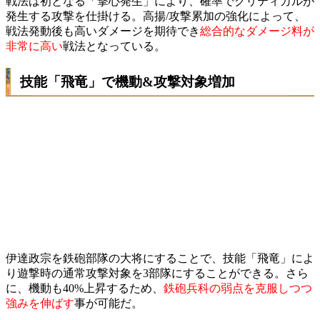
戦法は初となる「撃心発生」により、確率でクリティカルが
発生する攻撃を仕掛ける。高揚/攻撃累加の強化によって、
戦法発動後も高いダメージを期待でき
総合的なダメージ料が
非常に高い
戦法となっている。
技能「飛竜」で機動&攻撃対象増加
伊達政宗を鉄砲部隊の大将にすることで、技能「飛竜」によ
り遊撃時の通常攻撃対象を3部隊にすることができる。さら
に、機動も40%上昇するため、
鉄砲兵科の弱点を克服しつつ
強みを伸ばす
事が可能だ。