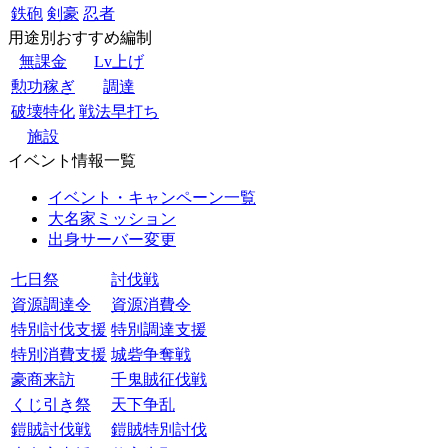
鉄砲
剣豪
忍者
用途別おすすめ編制
無課金
Lv上げ
勲功稼ぎ
調達
破壊特化
戦法早打ち
施設
イベント情報一覧
イベント・キャンペーン一覧
大名家ミッション
出身サーバー変更
七日祭
討伐戦
資源調達令
資源消費令
特別討伐支援
特別調達支援
特別消費支援
城砦争奪戦
豪商来訪
千鬼賊征伐戦
くじ引き祭
天下争乱
鎧賊討伐戦
鎧賊特別討伐