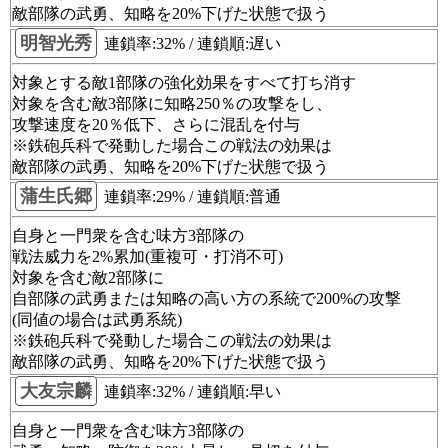
敵部隊の武勇、知略を20%下げた状態で扱う
明智光秀
連鎖率:32% / 連鎖順:遅い
対象とする敵1部隊の強化効果をすべて打ち消す
対象を含む敵3部隊に知略250％の攻撃をし、
攻撃速度を20％低下、さらに混乱を付与
※鉄砲兵科で発動した場合この戦法の効果は
敵部隊の武勇、知略を20%下げた状態で扱う
蒲生氏郷
連鎖率:29% / 連鎖順:普通
自身と一門衆を含む味方3部隊の
戦法威力を2%累加(重複可・打消不可)
対象を含む敵2部隊に
自部隊の武勇または知略の高い方の系統で200%の攻撃
(同値の場合は武勇系統)
※鉄砲兵科で発動した場合この戦法の効果は
敵部隊の武勇、知略を20%下げた状態で扱う
大友宗麟
連鎖率:32% / 連鎖順:早い
自身と一門衆を含む味方3部隊の