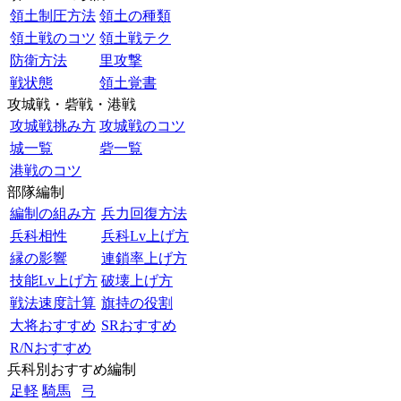
領土制圧方法
領土の種類
領土戦のコツ
領土戦テク
防衛方法
里攻撃
戦状態
領土覚書
攻城戦・砦戦・港戦
攻城戦挑み方
攻城戦のコツ
城一覧
砦一覧
港戦のコツ
部隊編制
編制の組み方
兵力回復方法
兵科相性
兵科Lv上げ方
縁の影響
連鎖率上げ方
技能Lv上げ方
破壊上げ方
戦法速度計算
旗持の役割
大将おすすめ
SRおすすめ
R/Nおすすめ
兵科別おすすめ編制
足軽
騎馬
弓