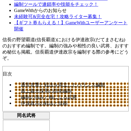
編制ツールで連鎖率や技能をチェック！
GameWithからのお知らせ
未経験可&完全在宅！攻略ライター募集！
【ギフト券もらえる！】GameWithユーザーアンケート
開催
信長の野望覇道(信長覇道)における伊達政宗(だてまさむね)
のおすすめ編制です。編制の強みや相性の良い武将、おすす
め秘伝も掲載。信長覇道伊達政宗を編制する際の参考にどう
ぞ。
目次
通常攻撃と戦法を両立したバランス編制
最上義光採用の防衛編制
編制の強みと軸になる武将
伊達政宗の戦法と技能
同名武将