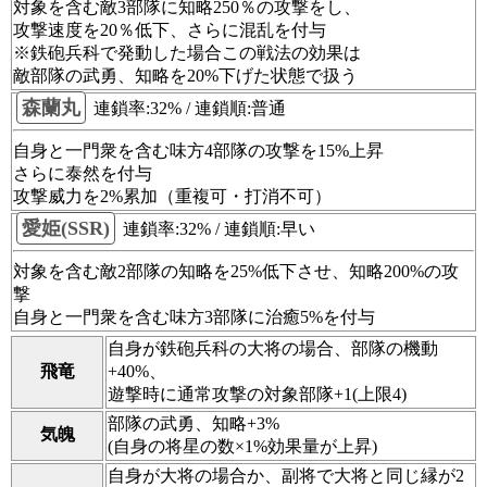
対象を含む敵3部隊に知略250％の攻撃をし、
攻撃速度を20％低下、さらに混乱を付与
※鉄砲兵科で発動した場合この戦法の効果は
敵部隊の武勇、知略を20%下げた状態で扱う
森蘭丸
連鎖率:32% / 連鎖順:普通
自身と一門衆を含む味方4部隊の攻撃を15%上昇
さらに泰然を付与
攻撃威力を2%累加（重複可・打消不可）
愛姫(SSR)
連鎖率:32% / 連鎖順:早い
対象を含む敵2部隊の知略を25%低下させ、知略200%の攻
撃
自身と一門衆を含む味方3部隊に治癒5%を付与
自身が鉄砲兵科の大将の場合、部隊の機動
飛竜
+40%、
遊撃時に通常攻撃の対象部隊+1(上限4)
部隊の武勇、知略+3%
気魄
(自身の将星の数×1%効果量が上昇)
自身が大将の場合か、副将で大将と同じ縁が2