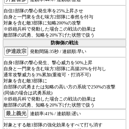
自信1部隊の撃心発生率を25%上昇させ
自身と一門衆を含む味方2部隊に泰然を付与
対象を含む敵3部隊に知略200%の攻撃
※鉄砲兵科で発動した場合この戦法の効果は
敵部隊の武勇、知略を20%下げた状態で扱う
防御側の戦法
伊達政宗
発動間隔:35秒 / 連鎖順:早い
自身1部隊の撃心発生、撃心威力を50%上昇
自身と一門衆を含む味方3部隊に高揚20%を付与し
通常攻撃威力を3%累加(重複可・打消不可)
対象を含む敵3部隊に
自部隊の武勇または知略の高い方の系統で250%の攻撃
(同値の場合は武勇系統)
※鉄砲兵科で発動した場合この戦法の効果は
敵部隊の武勇、知略を20%下げた状態で扱う
最上義光
連鎖率:41% / 連鎖順:遅い
対象とする敵1部隊の強化効果をすべて打ち消す