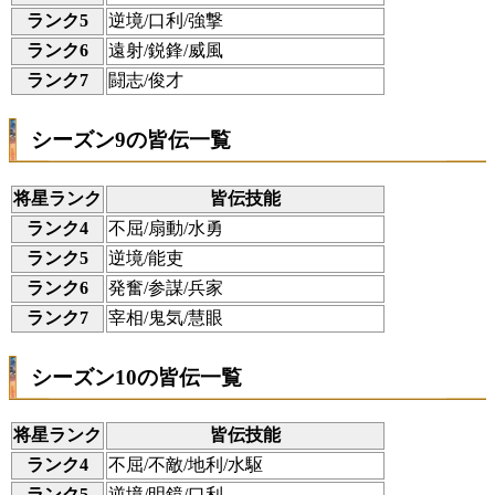
ランク5
逆境/口利/強撃
ランク6
遠射/鋭鋒/威風
ランク7
闘志/俊才
シーズン9の皆伝一覧
将星ランク
皆伝技能
ランク4
不屈/扇動/水勇
ランク5
逆境/能吏
ランク6
発奮/参謀/兵家
ランク7
宰相/鬼気/慧眼
シーズン10の皆伝一覧
将星ランク
皆伝技能
ランク4
不屈/不敵/地利/水駆
ランク5
逆境/明鏡/口利