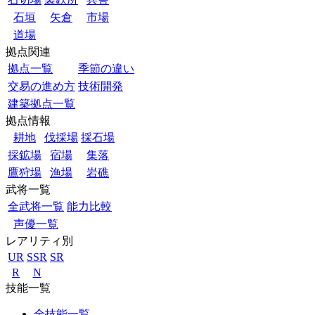
石垣
矢倉
市場
道場
拠点関連
拠点一覧
季節の違い
交易の進め方
技術開発
建築拠点一覧
拠点情報
耕地
伐採場
採石場
採鉱場
宿場
集落
鷹狩場
漁場
岩礁
武将一覧
全武将一覧
能力比較
声優一覧
レアリティ別
UR
SSR
SR
R
N
技能一覧
全技能一覧