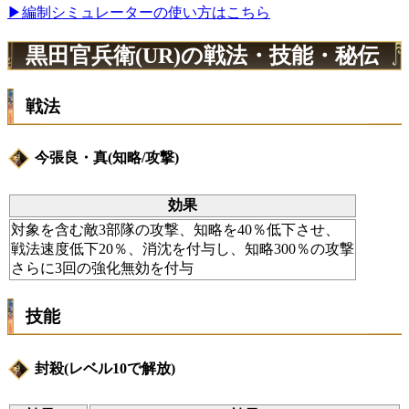
▶編制シミュレーターの使い方はこちら
黒田官兵衛(UR)の戦法・技能・秘伝
戦法
今張良・真(知略/攻撃)
効果
対象を含む敵3部隊の攻撃、知略を40％低下させ、
戦法速度低下20％、消沈を付与し、知略300％の攻撃
さらに3回の強化無効を付与
技能
封殺(レベル10で解放)