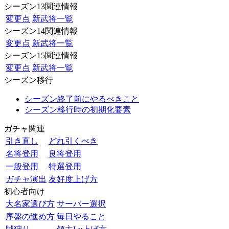
シーズン13関連情報
変更点
新武将一覧
シーズン14関連情報
変更点
新武将一覧
シーズン15関連情報
変更点
新武将一覧
シーズン移行
シーズン終了前にやるべきこと
シーズン移行時の初期化要素
ガチャ関連
引き直し
どれ引くべき
名将登用
良将登用
一般登用
特選登用
ガチャ演出
友好度上げ方
初心者向け
大名家選び方
サーバー選択
序盤の進め方
毎日やること