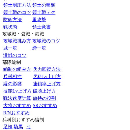
領土制圧方法
領土の種類
領土戦のコツ
領土戦テク
防衛方法
里攻撃
戦状態
領土覚書
攻城戦・砦戦・港戦
攻城戦挑み方
攻城戦のコツ
城一覧
砦一覧
港戦のコツ
部隊編制
編制の組み方
兵力回復方法
兵科相性
兵科Lv上げ方
縁の影響
連鎖率上げ方
技能Lv上げ方
破壊上げ方
戦法速度計算
旗持の役割
大将おすすめ
SRおすすめ
R/Nおすすめ
兵科別おすすめ編制
足軽
騎馬
弓