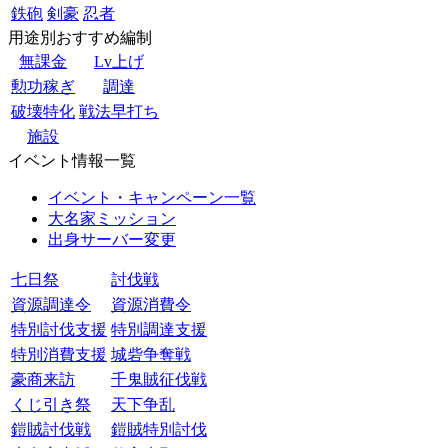
鉄砲
剣豪
忍者
用途別おすすめ編制
無課金
Lv上げ
勲功稼ぎ
調達
破壊特化
戦法早打ち
施設
イベント情報一覧
イベント・キャンペーン一覧
大名家ミッション
出身サーバー変更
七日祭
討伐戦
資源調達令
資源消費令
特別討伐支援
特別調達支援
特別消費支援
城砦争奪戦
豪商来訪
千鬼賊征伐戦
くじ引き祭
天下争乱
鎧賊討伐戦
鎧賊特別討伐