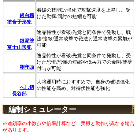
看破の技能Lv強化で攻撃速度を上昇し、受
銀白檀
けた動揺/同討の短縮も可能
塗合子形兜
逸品特性が看破/先覚と同条件で発動し、戦
法/接敵/通常攻撃で戦法と通常攻撃の累加が
銀泥塗
可能
富士山形兜
逸品特性が看破/先覚と同条件で発動し、受
けた恐慌/恐怖の短縮や低兵力での金剛/硬壁
剛守頭
付与が可能
大将運用時におすすめで、自身の破壊強化
へし切
の性能を高め、対待伏性能も強化
長谷部
編制シミュレーター
※連鎖率の小数点や倍率計算など、実機と動作が異なる場合
があります。