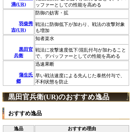
滴(UR)
ッファーとしての性能を高める
防御の妨害・拡
羽柴秀
戦法に防御低下が加わり、戦法の攻撃対象
吉(UR)
も増加
知者楽水
黒田官
戦法に攻撃速度低下/混乱付与が加わること
兵衛
で、デバッファーとしての性能を高める
迅速果断
蒲生氏
早い戦法速度による先んじた泰然付与で、
郷
不利状態を防止
黒田官兵衛(UR)のおすすめ逸品
おすすめ逸品
逸品
おすすめ理由