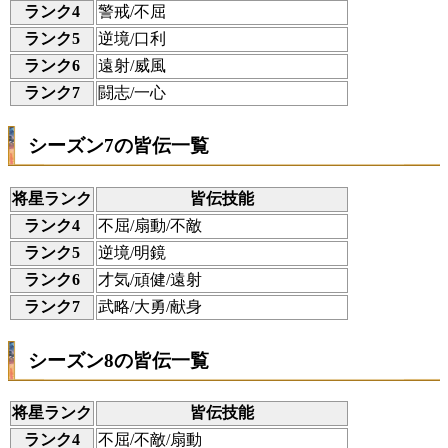
ランク4
警戒/不屈
ランク5
逆境/口利
ランク6
遠射/威風
ランク7
闘志/一心
シーズン7の皆伝一覧
将星ランク
皆伝技能
ランク4
不屈/扇動/不敵
ランク5
逆境/明鏡
ランク6
才気/頑健/遠射
ランク7
武略/大勇/献身
シーズン8の皆伝一覧
将星ランク
皆伝技能
ランク4
不屈/不敵/扇動