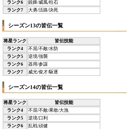
ランク6
鋭鋒/威風/柱石
ランク7
大勇/活路/決死
シーズン13の皆伝一覧
将星ランク
皆伝技能
ランク4
不屈/不敵/水防
ランク5
逆境/強襲
ランク6
器用/参謀
ランク7
威光/俊才/駆逐
シーズン14の皆伝一覧
将星ランク
皆伝技能
ランク4
不屈/不敵/果敢/大漁
ランク5
逆境/口利
ランク6
乱戦/頑健