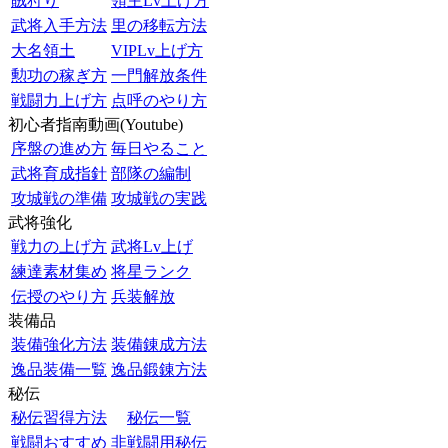
賊狩り
領主Lv上げ方
武将入手方法
里の移転方法
大名領土
VIPLv上げ方
勲功の稼ぎ方
一門解放条件
戦闘力上げ方
点呼のやり方
初心者指南動画(Youtube)
序盤の進め方
毎日やること
武将育成指針
部隊の編制
攻城戦の準備
攻城戦の実践
武将強化
戦力の上げ方
武将Lv上げ
練達素材集め
将星ランク
伝授のやり方
兵装解放
装備品
装備強化方法
装備錬成方法
逸品装備一覧
逸品鍛錬方法
秘伝
秘伝習得方法
秘伝一覧
戦闘おすすめ
非戦闘用秘伝