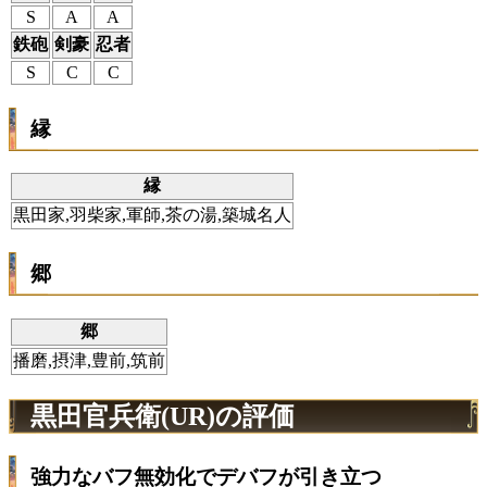
S
A
A
鉄砲
剣豪
忍者
S
C
C
縁
縁
黒田家,羽柴家,軍師,茶の湯,築城名人
郷
郷
播磨,摂津,豊前,筑前
黒田官兵衛(UR)の評価
強力なバフ無効化でデバフが引き立つ