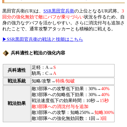
黒田官兵衛(UR)は、
SSR黒田官兵衛
の上位となるUR武将。
3
回分の強化無効で敵にバフが乗りづらい
状況を作るため、自
身の強力なデバフを活かしやすい。さらに消沈付与も追加さ
れたことで、通常攻撃アタッカーとも積極的に戦える。
▶SSR黒田官兵衛の戦法と技能はこちら
兵科適性と戦法の強化内容
足軽：A→
S
兵科適性
騎馬：C→
A
戦法系統
知略/攻撃→
特殊/知破
敵3部隊への攻撃低下効果：30%→
40%
敵3部隊への知略低下効果：30%→
40%
戦法速度低下の効果時間：10秒→
15秒
戦法効果
敵3部隊への消沈付与を追加
敵3部隊への攻撃：知略250%→
知略300%
敵3部隊への強化無効回数：1回→
3回