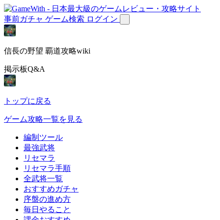
事前ガチャ
ゲーム検索
ログイン
信長の野望 覇道攻略wiki
掲示板Q&A
トップに戻る
ゲーム攻略一覧を見る
編制ツール
最強武将
リセマラ
リセマラ手順
全武将一覧
おすすめガチャ
序盤の進め方
毎日やること
課金おすすめ