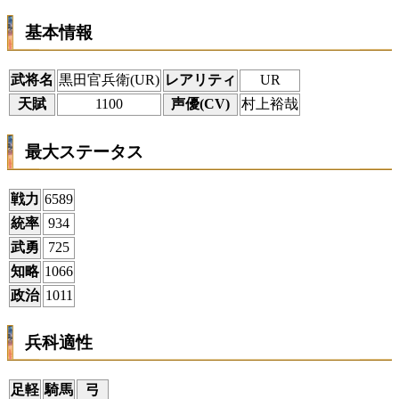
基本情報
武将名
黒田官兵衛(UR)
レアリティ
UR
天賦
1100
声優(CV)
村上裕哉
最大ステータス
戦力
6589
統率
934
武勇
725
知略
1066
政治
1011
兵科適性
足軽
騎馬
弓