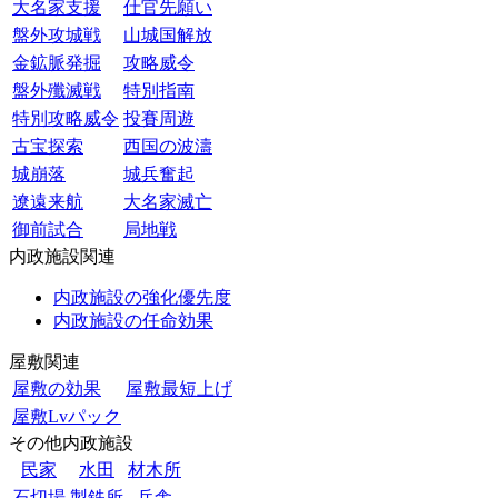
大名家支援
仕官先願い
盤外攻城戦
山城国解放
金鉱脈発掘
攻略威令
盤外殲滅戦
特別指南
特別攻略威令
投賽周遊
古宝探索
西国の波濤
城崩落
城兵奮起
遼遠来航
大名家滅亡
御前試合
局地戦
内政施設関連
内政施設の強化優先度
内政施設の任命効果
屋敷関連
屋敷の効果
屋敷最短上げ
屋敷Lvパック
その他内政施設
民家
水田
材木所
石切場
製鉄所
兵舎