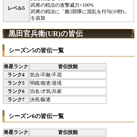
武将の戦法の攻撃威力+100%
レベル5
武将の戦法に「敵2部隊に混乱を付与(10秒)」
を追加
黒田官兵衛(UR)の皆伝
シーズン5の皆伝一覧
将星ランク
皆伝技能
ランク4
気合/不敵/不屈
ランク5
明鏡/能吏/逆境
ランク6
功名/才気/兵家
ランク7
決死/駆逐
シーズン6の皆伝一覧
将星ランク
皆伝技能