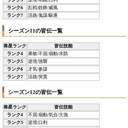
ランク6
乱戦/鋭鋒/威風
ランク7
活路/鬼謀/駆逐
シーズン11の皆伝一覧
将星ランク
皆伝技能
ランク4
果敢/不屈/扇動/水防
ランク5
逆境/強襲
ランク6
才気/参謀
ランク7
活路/突貫
シーズン12の皆伝一覧
将星ランク
皆伝技能
ランク4
不屈/扇動/気合/大漁
ランク5
逆境/口利