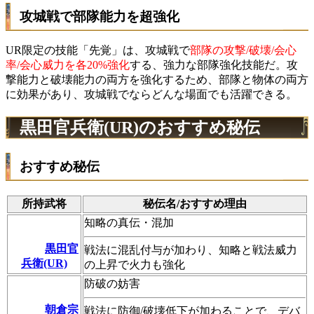
攻城戦で部隊能力を超強化
UR限定の技能「先覚」は、攻城戦で
部隊の攻撃/破壊/会心
率/会心威力を各20%強化
する、強力な部隊強化技能だ。攻
撃能力と破壊能力の両方を強化するため、部隊と物体の両方
に効果があり、攻城戦でならどんな場面でも活躍できる。
黒田官兵衛(UR)のおすすめ秘伝
おすすめ秘伝
所持武将
秘伝名/おすすめ理由
知略の真伝・混加
黒田官
戦法に混乱付与が加わり、知略と戦法威力
兵衛(UR)
の上昇で火力も強化
防破の妨害
朝倉宗
戦法に防御/破壊低下が加わることで、デバ