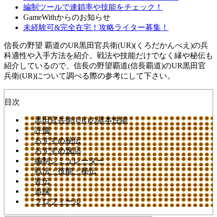
編制ツールで連鎖率や技能をチェック！
GameWithからのお知らせ
未経験可&完全在宅！攻略ライター募集！
信長の野望 覇道のUR黒田官兵衛(UR)(くろだかんべえ)の兵
科適性や入手方法を紹介。戦法や技能だけでなく縁や秘伝も
紹介しているので、信長の野望覇道(信長覇道)のUR黒田官
兵衛(UR)について調べる際の参考にして下さい。
目次
黒田官兵衛(UR)の基本性能
評価
おすすめ秘伝
おすすめ逸品
編制シミュレーター
戦法・技能・秘伝
皆伝
追縁
プロフィール