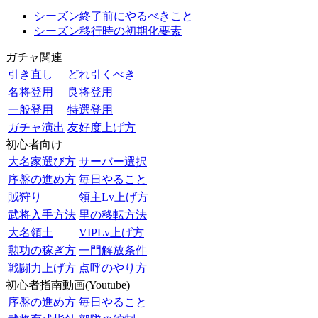
シーズン終了前にやるべきこと
シーズン移行時の初期化要素
ガチャ関連
引き直し
どれ引くべき
名将登用
良将登用
一般登用
特選登用
ガチャ演出
友好度上げ方
初心者向け
大名家選び方
サーバー選択
序盤の進め方
毎日やること
賊狩り
領主Lv上げ方
武将入手方法
里の移転方法
大名領土
VIPLv上げ方
勲功の稼ぎ方
一門解放条件
戦闘力上げ方
点呼のやり方
初心者指南動画(Youtube)
序盤の進め方
毎日やること