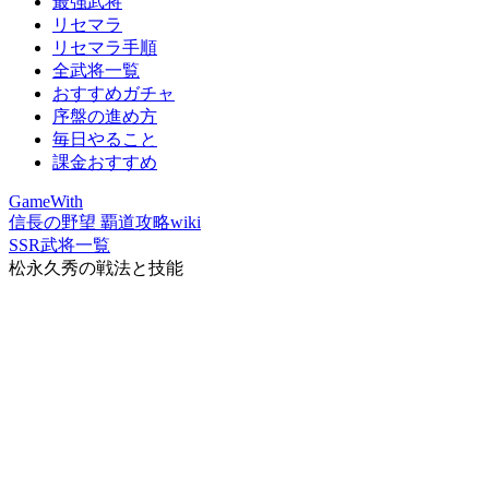
最強武将
リセマラ
リセマラ手順
全武将一覧
おすすめガチャ
序盤の進め方
毎日やること
課金おすすめ
GameWith
信長の野望 覇道攻略wiki
SSR武将一覧
松永久秀の戦法と技能