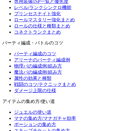
専用装備1SP一覧と優先度
レベル/ランクシンクロ機能
プリンセスナイト強化
ロールマスタリー強化まとめ
ロールの仕様と種類まとめ
コネクトランクまとめ
パーティ編成・バトルのコツ
パーティ編成のコツ
アリーナのパーティ編成例
物理パの編成例/組み方
魔法パの編成例/組み方
属性の効果と種類
戦闘のコツ/テクニックまとめ
ダメージ上限の仕様
アイテムの集め方/使い道
ジュエルの使い道
マナの集め方/マナガチャ効率
ポーションの集め方
スキップチケットの集め方