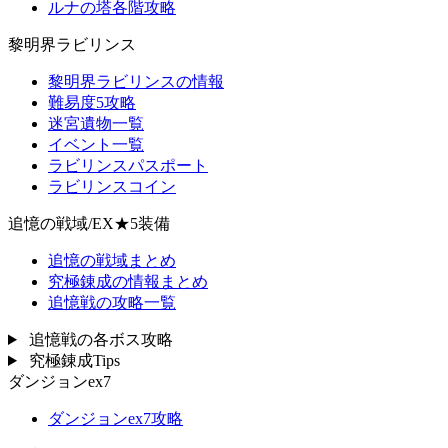
ルナの塔各階攻略
黎明界ラビリンス
黎明界ラビリンスの情報
難易度5攻略
迷宮遺物一覧
イベント一覧
ラビリンスパスポート
ラビリンスコイン
追憶の戦域/EX★5装備
追憶の戦域まとめ
究極錬成の情報まとめ
追憶戦の攻略一覧
追憶戦の各ボス攻略
究極錬成Tips
ダンジョンex7
ダンジョンex7攻略