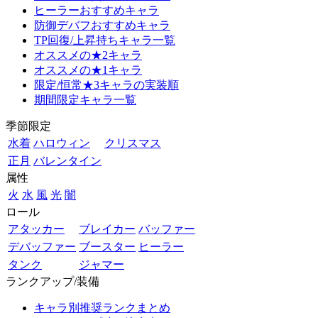
ヒーラーおすすめキャラ
防御デバフおすすめキャラ
TP回復/上昇持ちキャラ一覧
オススメの★2キャラ
オススメの★1キャラ
限定/恒常★3キャラの実装順
期間限定キャラ一覧
季節限定
水着
ハロウィン
クリスマス
正月
バレンタイン
属性
火
水
風
光
闇
ロール
アタッカー
ブレイカー
バッファー
デバッファー
ブースター
ヒーラー
タンク
ジャマー
ランクアップ/装備
キャラ別推奨ランクまとめ