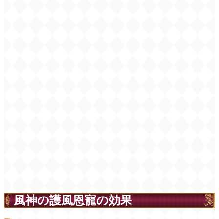
風神の護風恩寵の効果