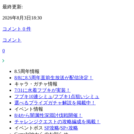
最終更新:
2026年8月3日18:30
コメント
0
件
コメント
0
8.5周年情報
8/8に8.5周年直前生放送が配信決定！
キャラ・ガチャ情報
7/31に水着フブキが実装！
フブキ10連シミュ
/
フブキ1点狙いシミュ
選べるプライズガチャ解説を掲載中！
イベント情報
8/4から闇属性深淵討伐戦開催！
チャレンジクエストの攻略編成を掲載！
イベントボス
SP攻略
/
SP+攻略