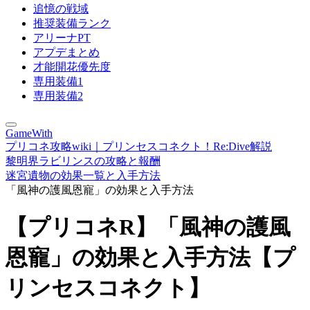
追憶の戦域
推奨装備ランク
アリーナPT
アプデまとめ
才能開花優先度
専用装備1
専用装備2
GameWith
プリコネ攻略wiki｜プリンセスコネクト！Re:Dive解説
黎明界ラビリンスの攻略と報酬
迷宮遺物の効果一覧と入手方法
「風神の護風恩寵」の効果と入手方法
【プリコネR】「風神の護風
恩寵」の効果と入手方法【プ
リンセスコネクト】