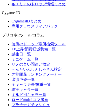
各エリアのドロップ情報まとめ
CygamesID
CygamesIDまとめ
専用グロウスフィアパック
プリコネRツール/コラム
装備のドロップ場所検索ツール
TP上昇/消費軽減装備一覧
誕生日一覧
ミニゲーム一覧
リノの言い間違い検定
へんたいふしんしゃさん検定
才能開花ランキングメーカー
出演声優一覧
全キャラ身長/体重一覧
現実キャラ一覧
ギルド別キャラ一覧
ロード画面1コマ漫画
プラチナガチャシミュ