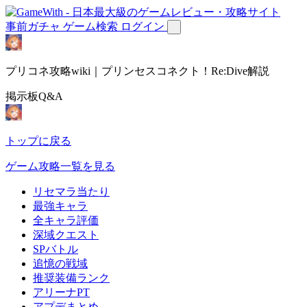
事前ガチャ
ゲーム検索
ログイン
プリコネ攻略wiki｜プリンセスコネクト！Re:Dive解説
掲示板Q&A
トップに戻る
ゲーム攻略一覧を見る
リセマラ当たり
最強キャラ
全キャラ評価
深域クエスト
SPバトル
追憶の戦域
推奨装備ランク
アリーナPT
アプデまとめ