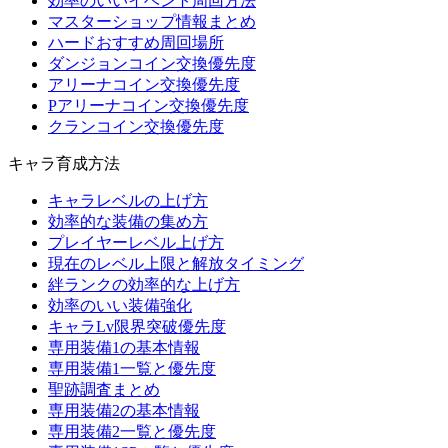
効率のいいイベント周回方法
マスターショップ情報まとめ
ハードおすすめ周回場所
ダンジョンコイン交換優先度
アリーナコイン交換優先度
Pアリーナコイン交換優先度
クランコイン交換優先度
キャラ育成方法
キャラレベルの上げ方
効率的な装備の集め方
プレイヤーレベル上げ方
現在のレベル上限と解放タイミング
絆ランクの効率的な上げ方
効率のいい装備強化
キャラLv限界突破優先度
専用装備1の基本情報
専用装備1一覧と優先度
聖跡調査まとめ
専用装備2の基本情報
専用装備2一覧と優先度