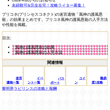
GameWithからのお知らせ
未経験可&完全在宅！攻略ライター募集！
プリコネ(プリンセスコネクト)の迷宮遺物「風神の護風恩
寵」の効果まとめです。プリコネ風神の護風恩寵の入手方法
や性能を掲載。
目次:
風神の護風恩寵の効果
風神の護風恩寵の入手方法
関連情報
迷宮
イベ
コイ
難易
パス
遺物一覧
ント一覧
ン
度5攻略
ポート
黎明界ラビリンスの攻略と報酬