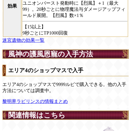
ユニオンバースト発動時に【烈風】＋1（最大
効果
99）。20秒ごとに物理魔法与ダメージアップフィ
ールド展開。【烈風】数×1％
【15以上】
9秒ごとにTP1000回復
迷宮遺物の効果一覧
風神の護風恩寵の入手方法
エリア4のショップマスで入手
エリア4のショップマスで9999ルピで購入できる。他の入手
方法については調査中。
黎明界ラビリンスの情報まとめ
関連情報はこちら