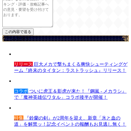
ゲームを探す
リリース
巨大メカで撃ちまくる爽快シューティングゲ
ーム『終末のタイタン：ラストラッシュ』リリース！
コラボ
ついに虎王＆影虎が来た！『鋼嵐 - メカラシ』
で「魔神英雄伝ワタル」コラボ後半が開催！
特集
『鈴蘭の剣』が2周年を迎え、新章「氷と血の
道」を解禁ッ！記念イベントの報酬もお見逃し無く！