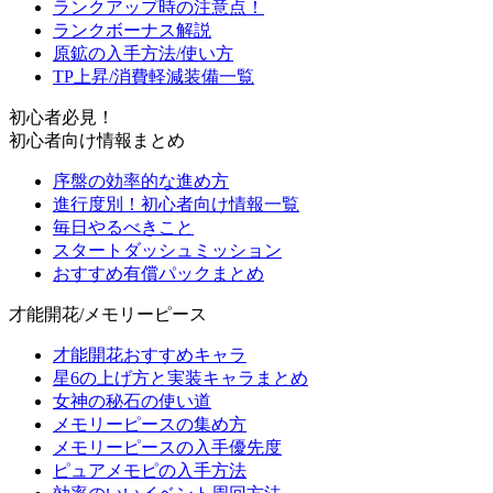
ランクアップ時の注意点！
ランクボーナス解説
原鉱の入手方法/使い方
TP上昇/消費軽減装備一覧
初心者必見！
初心者向け情報まとめ
序盤の効率的な進め方
進行度別！初心者向け情報一覧
毎日やるべきこと
スタートダッシュミッション
おすすめ有償パックまとめ
才能開花/メモリーピース
才能開花おすすめキャラ
星6の上げ方と実装キャラまとめ
女神の秘石の使い道
メモリーピースの集め方
メモリーピースの入手優先度
ピュアメモピの入手方法