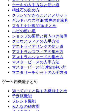
ケーキの入手方法と使い道
精錬石の集め方
クランでできることとメリット
ギルドハウス詳細/優先強化家具
スタミナ回復/貯金まとめ
ルピの使い道
ショップの更新と買うべき装備
グロウスフィアの入手方法
アストライアリングの使い道
アストラルスフィアの集め方
アストラルシャードの集め方
マスターピースの入手方法
マスターピース(欠片)の使い方
マスタリーチケットの入手方法
ゲーム内機能まとめ
知っておくと得する機能まとめ
予定帳機能
フレンド機能
みんなの稽古場