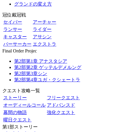
グランドの変え方
冠位戴冠戦
セイバー
アーチャー
ランサー
ライダー
キャスター
アサシン
バーサーカー
エクストラ
Final Order Projec
第2部第1章 アナスタシア
第2部第2章 ゲッテルデメルング
第2部第3章シン
第2部第4章ユガ・クシェートラ
クエスト攻略一覧
ストーリー
フリークエスト
オーディールコール
アドバンスド
幕間の物語
強化クエスト
曜日クエスト
第1部ストーリー