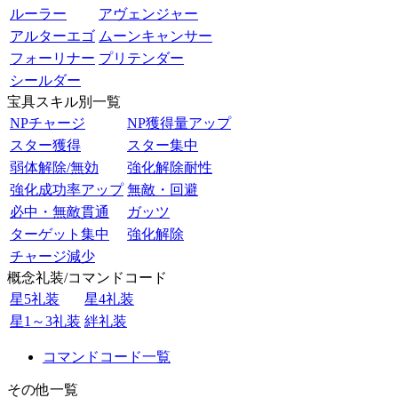
ルーラー
アヴェンジャー
アルターエゴ
ムーンキャンサー
フォーリナー
プリテンダー
シールダー
宝具スキル別一覧
NPチャージ
NP獲得量アップ
スター獲得
スター集中
弱体解除/無効
強化解除耐性
強化成功率アップ
無敵・回避
必中・無敵貫通
ガッツ
ターゲット集中
強化解除
チャージ減少
概念礼装/コマンドコード
星5礼装
星4礼装
星1～3礼装
絆礼装
コマンドコード一覧
その他一覧