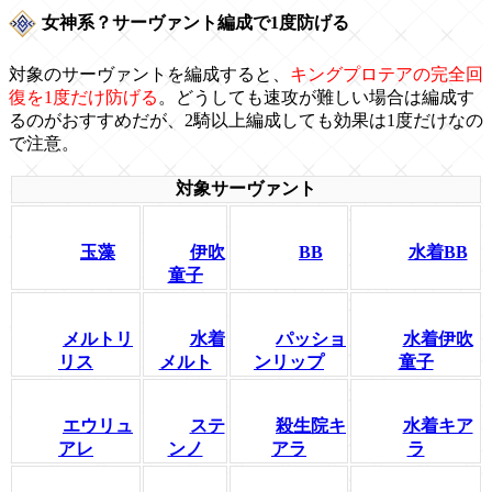
女神系？サーヴァント編成で1度防げる
対象のサーヴァントを編成すると、
キングプロテアの完全回
復を1度だけ防げる
。どうしても速攻が難しい場合は編成す
るのがおすすめだが、2騎以上編成しても効果は1度だけなの
で注意。
対象サーヴァント
玉藻
伊吹
BB
水着BB
童子
メルトリ
水着
パッショ
水着伊吹
リス
メルト
ンリップ
童子
エウリュ
ステ
殺生院キ
水着キア
アレ
ンノ
アラ
ラ