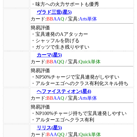
・味方への火力サポートも優秀
ヴラド三世(星5)
カード:
BB
AA
Q
/
宝具:
Arts単体
簡易評価
・宝具連発のAアタッカー
・シャッフルを防げる
・ガッツで生き残りやすい
カーマ(星5)
カード:
BB
A
QQ
/
宝具:
Quick単体
簡易評価
・NP50%チャージで宝具連発がしやすい
・アルターエゴへのクラス有利化スキル持ち
ヘファイスティオン(星4)
カード:
BB
AA
Q
/
宝具:
Arts単体
簡易評価
・NP100%チャージ持ちで宝具連発しやすい
・アルターエゴへクラス有利
リリス(星5)
カード:
B
AA
QQ
/
宝具:
Quick単体