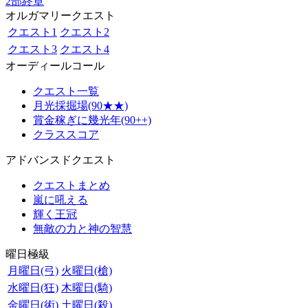
2部終章
オルガマリークエスト
クエスト1
クエスト2
クエスト3
クエスト4
オーディールコール
クエスト一覧
月光採掘場(90★★)
賞金稼ぎに幾光年(90++)
クラススコア
アドバンスドクエスト
クエストまとめ
嵐に吼える
輝く王冠
無敵の力と神の智慧
曜日極級
月曜日(弓)
火曜日(槍)
水曜日(狂)
木曜日(騎)
金曜日(術)
土曜日(殺)