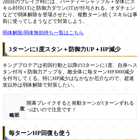
2回目のブレイク時には、パーティーシャッフル＋全体にス
キル封印(1T)と防御力ダウン(3T)が付与される。オダチェン
などで弱体解除を登場させたり、複数ターン続くスキルは事
前に使ってしまうなどで対策しよう。
弱体解除/弱体無効持ち一覧はこちら
3ターンに1度スタン＋防御力UP＋HP減少
キングプロテアは初回行動と以降の3ターンに1度、自身へス
タン付与＋防御力アップを、敵全体に毎ターンHP3000減少
を付与してくる。特にHP減少はなかなか厄介なので、超速
攻以外は弱体解除で対策したい。
開幕ブレイクすると発動ターンが1ターンずれる
攻
っぽいので注意です！
略班
毎ターンHP回復も使う