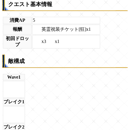
クエスト基本情報
消費AP
5
英霊祝装チケット[狂]x1
報酬
初回ドロッ
x3
x1
プ
敵構成
Wave1
ブレイク1
ブレイク2