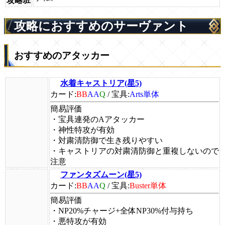
攻略班
攻略におすすめのサーヴァント
おすすめのアタッカー
水着キャストリア(星5)
カード:
BB
AA
Q
/
宝具:
Arts単体
簡易評価
・宝具連発のAアタッカー
・神性特攻が有効
・対粛清防御で生き残りやすい
・キャストリアの対粛清防御と重複しないので
注意
ファンタズムーン(星5)
カード:
BB
AA
Q
/
宝具:
Buster単体
簡易評価
・NP20%チャージ+全体NP30%付与持ち
・悪特攻が有効