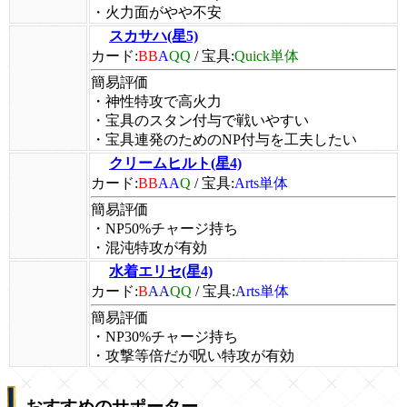
・火力面がやや不安
スカサハ(星5)
カード:
BB
A
QQ
/
宝具:
Quick単体
簡易評価
・神性特攻で高火力
・宝具のスタン付与で戦いやすい
・宝具連発のためのNP付与を工夫したい
クリームヒルト(星4)
カード:
BB
AA
Q
/
宝具:
Arts単体
簡易評価
・NP50%チャージ持ち
・混沌特攻が有効
水着エリセ(星4)
カード:
B
AA
QQ
/
宝具:
Arts単体
簡易評価
・NP30%チャージ持ち
・攻撃等倍だが呪い特攻が有効
おすすめのサポーター