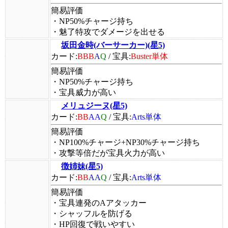
簡易評価
・NP50%チャージ持ち
・魅了特攻でダメージを出せる
坂田金時(バーサーカー)(星5)
カード:
BBB
A
Q
/
宝具:
Buster単体
簡易評価
・NP50%チャージ持ち
・宝具威力が高い
メリュジーヌ(星5)
カード:
BB
AA
Q
/
宝具:
Arts単体
簡易評価
・NP100%チャージ+NP30%チャージ持ち
・攻撃等倍だが宝具火力が高い
徴姉妹(星5)
カード:
BB
AA
Q
/
宝具:
Arts単体
簡易評価
・宝具連発のAアタッカー
・シャッフルを防げる
・HP回復で戦いやすい