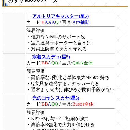
アルトリアキャスター(星5)
カード:
B
AAA
Q
/
宝具:
Arts補助
簡易評価
・強力なArts型のサポート役
・宝具連発サポーターと言えば
・対粛正防御で味方を守れる
水着スカディ(星5)
カード:
BB
A
QQ
/
宝具:
Quick全体
簡易評価
・高倍率なQ強化と単体最大NP50%持ち
・Q宝具を連発するアタッカー向き
・通常より火力は伸びるが防御手段がない
光のコヤンスカヤ(星5)
カード:
BB
A
QQ
/
宝具:
Buster全体
簡易評価
・NP50%付与＋CT短縮が強力
・高倍率B強化で火力を伸ばせる