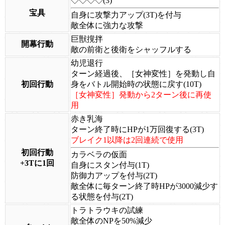
◇◇◇◇(3)
宝具
自身に攻撃力アップ(3T)を付与
敵全体に強力な攻撃
巨獣撹拌
開幕行動
敵の前衛と後衛をシャッフルする
幼児退行
ターン経過後、［女神変性］を発動し自
初回行動
身をバトル開始時の状態に戻す(10T)
［女神変性］発動から2ターン後に再使
用
赤き乳海
ターン終了時にHPが1万回復する(3T)
ブレイク1以降は2回連続で使用
初回行動
カラベラの仮面
+3Tに1回
自身にスタン付与(1T)
防御力アップを付与(2T)
敵全体に毎ターン終了時HPが3000減少す
る状態を付与(2T)
トラトラウキの試練
敵全体のNPを50%減少