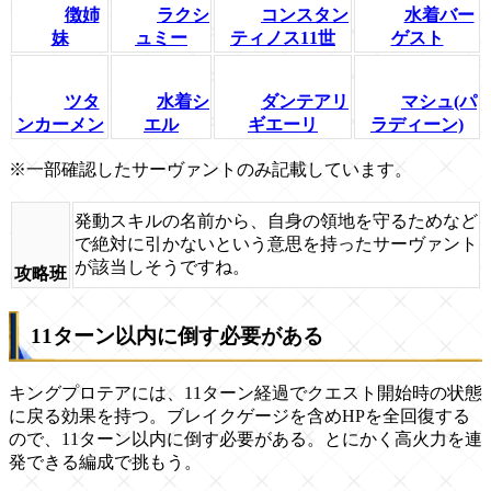
徴姉
ラクシ
コンスタン
水着バー
妹
ュミー
ティノス11世
ゲスト
ツタ
水着シ
ダンテアリ
マシュ(パ
ンカーメン
エル
ギエーリ
ラディーン)
※一部確認したサーヴァントのみ記載しています。
発動スキルの名前から、自身の領地を守るためなど
で絶対に引かないという意思を持ったサーヴァント
が該当しそうですね。
攻略班
11ターン以内に倒す必要がある
キングプロテアには、11ターン経過でクエスト開始時の状態
に戻る効果を持つ。ブレイクゲージを含めHPを全回復する
ので、11ターン以内に倒す必要がある。とにかく高火力を連
発できる編成で挑もう。