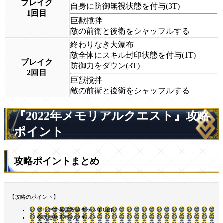
ブレイク
自身に防御無視状態を付与(3T)
1回目
巨獣撹拌
敵の前衛と後衛をシャッフルする
終わりなき大瀑布
敵全体にスキル封印状態を付与(1T)
ブレイク
防御力をダウン(3T)
2回目
巨獣撹拌
敵の前衛と後衛をシャッフルする
『2022年メモリアルクエスト』攻略
ポイント
攻略ポイントまとめ
【攻略のポイント】
クリアで英霊祝装チケットGET
令呪使用不可のクエスト