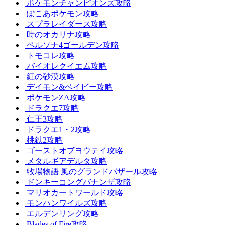
ポケモンチャンピオンズ攻略
ぽこあポケモン攻略
スプラレイダース攻略
時のオカリナ攻略
ペルソナ4ゴールデン攻略
トモコレ攻略
バイオレクイエム攻略
紅の砂漠攻略
デイモン&ベイビー攻略
ポケモンZA攻略
ドラクエ7攻略
仁王3攻略
ドラクエ1・2攻略
桃鉄2攻略
ゴーストオブヨウテイ攻略
メタルギアデルタ攻略
牧場物語 風のグランドバザール攻略
ドンキーコングバナンザ攻略
マリオカートワールド攻略
モンハンワイルズ攻略
エルデンリング攻略
Blades of Fire攻略