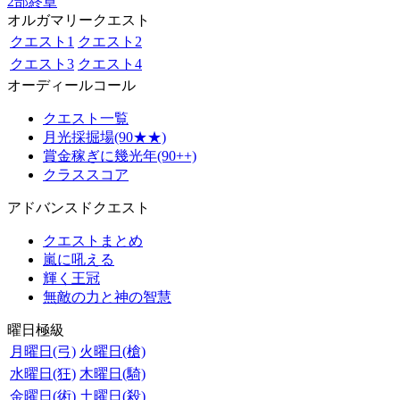
2部終章
オルガマリークエスト
クエスト1
クエスト2
クエスト3
クエスト4
オーディールコール
クエスト一覧
月光採掘場(90★★)
賞金稼ぎに幾光年(90++)
クラススコア
アドバンスドクエスト
クエストまとめ
嵐に吼える
輝く王冠
無敵の力と神の智慧
曜日極級
月曜日(弓)
火曜日(槍)
水曜日(狂)
木曜日(騎)
金曜日(術)
土曜日(殺)