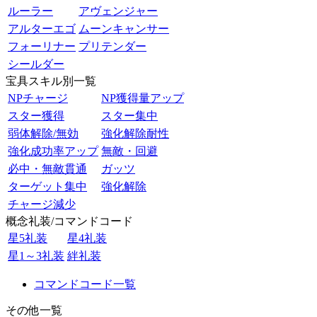
ルーラー
アヴェンジャー
アルターエゴ
ムーンキャンサー
フォーリナー
プリテンダー
シールダー
宝具スキル別一覧
NPチャージ
NP獲得量アップ
スター獲得
スター集中
弱体解除/無効
強化解除耐性
強化成功率アップ
無敵・回避
必中・無敵貫通
ガッツ
ターゲット集中
強化解除
チャージ減少
概念礼装/コマンドコード
星5礼装
星4礼装
星1～3礼装
絆礼装
コマンドコード一覧
その他一覧