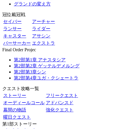
グランドの変え方
冠位戴冠戦
セイバー
アーチャー
ランサー
ライダー
キャスター
アサシン
バーサーカー
エクストラ
Final Order Projec
第2部第1章 アナスタシア
第2部第2章 ゲッテルデメルング
第2部第3章シン
第2部第4章ユガ・クシェートラ
クエスト攻略一覧
ストーリー
フリークエスト
オーディールコール
アドバンスド
幕間の物語
強化クエスト
曜日クエスト
第1部ストーリー