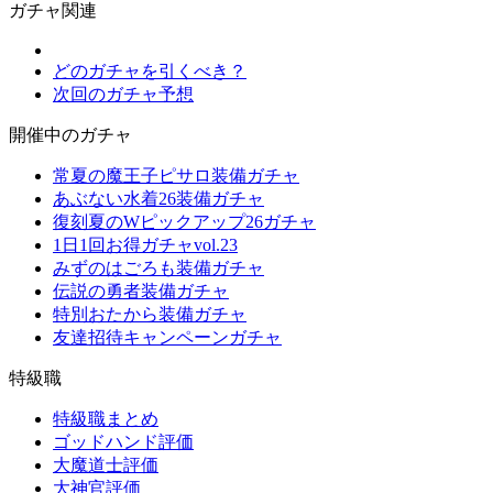
ガチャ関連
どのガチャを引くべき？
次回のガチャ予想
開催中のガチャ
常夏の魔王子ピサロ装備ガチャ
あぶない水着26装備ガチャ
復刻夏のWピックアップ26ガチャ
1日1回お得ガチャvol.23
みずのはごろも装備ガチャ
伝説の勇者装備ガチャ
特別おたから装備ガチャ
友達招待キャンペーンガチャ
特級職
特級職まとめ
ゴッドハンド評価
大魔道士評価
大神官評価