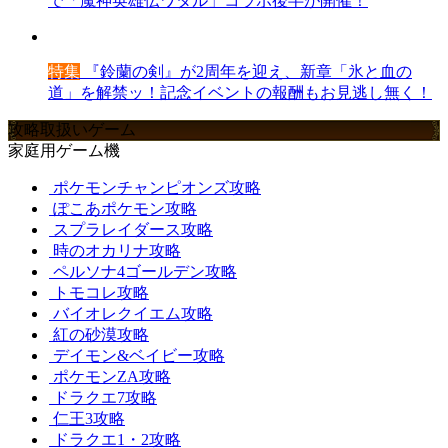
で「魔神英雄伝ワタル」コラボ後半が開催！
特集
『鈴蘭の剣』が2周年を迎え、新章「氷と血の
道」を解禁ッ！記念イベントの報酬もお見逃し無く！
攻略取扱いゲーム
家庭用ゲーム機
ポケモンチャンピオンズ攻略
ぽこあポケモン攻略
スプラレイダース攻略
時のオカリナ攻略
ペルソナ4ゴールデン攻略
トモコレ攻略
バイオレクイエム攻略
紅の砂漠攻略
デイモン&ベイビー攻略
ポケモンZA攻略
ドラクエ7攻略
仁王3攻略
ドラクエ1・2攻略