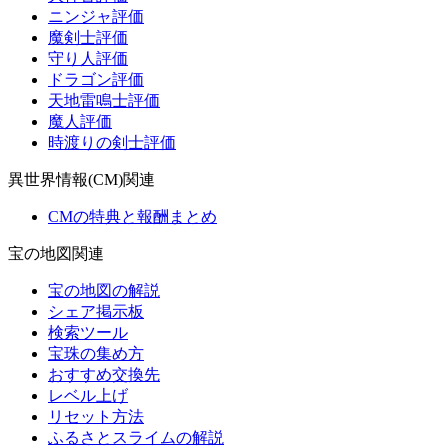
ニンジャ評価
魔剣士評価
守り人評価
ドラゴン評価
天地雷鳴士評価
魔人評価
時渡りの剣士評価
異世界情報(CM)関連
CMの特典と報酬まとめ
宝の地図関連
宝の地図の解説
シェア掲示板
検索ツール
宝珠の集め方
おすすめ交換先
レベル上げ
リセット方法
ふるさとスライムの解説