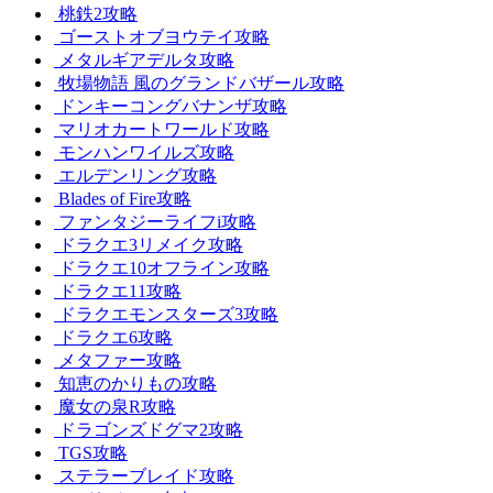
桃鉄2攻略
ゴーストオブヨウテイ攻略
メタルギアデルタ攻略
牧場物語 風のグランドバザール攻略
ドンキーコングバナンザ攻略
マリオカートワールド攻略
モンハンワイルズ攻略
エルデンリング攻略
Blades of Fire攻略
ファンタジーライフi攻略
ドラクエ3リメイク攻略
ドラクエ10オフライン攻略
ドラクエ11攻略
ドラクエモンスターズ3攻略
ドラクエ6攻略
メタファー攻略
知恵のかりもの攻略
魔女の泉R攻略
ドラゴンズドグマ2攻略
TGS攻略
ステラーブレイド攻略