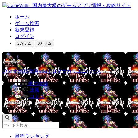
ホーム
ゲーム検索
新規登録
ログイン
2カラム
3カラム
ロマサガRS攻略wiki｜ロマサガリユニバース
他の攻略
速報
コミュ
掲示板
最強ランキング