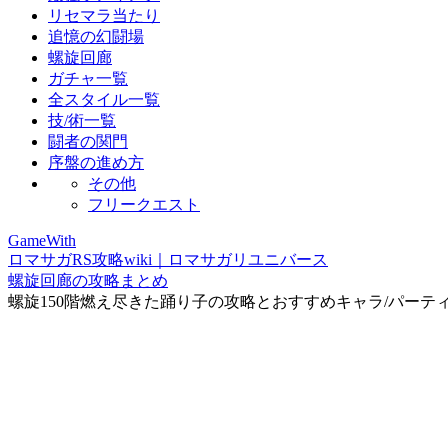
リセマラ当たり
追憶の幻闘場
螺旋回廊
ガチャ一覧
全スタイル一覧
技/術一覧
闘者の関門
序盤の進め方
その他
フリークエスト
GameWith
ロマサガRS攻略wiki｜ロマサガリユニバース
螺旋回廊の攻略まとめ
螺旋150階燃え尽きた踊り子の攻略とおすすめキャラ/パーテ