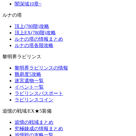
闇深域10章~
ルナの塔
頂上(780階)攻略
頂上EX(780階)攻略
ルナの塔の情報まとめ
ルナの塔各階攻略
黎明界ラビリンス
黎明界ラビリンスの情報
難易度5攻略
迷宮遺物一覧
イベント一覧
ラビリンスパスポート
ラビリンスコイン
追憶の戦域/EX★5装備
追憶の戦域まとめ
究極錬成の情報まとめ
追憶戦の攻略一覧