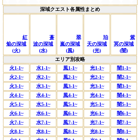
深域クエスト各属性まとめ
紅
蒼
翠
珀
紫
焔の深域
波の深域
嵐の深域
天の深域
冥の深域
(火)
(水)
(風)
(光)
(闇)
エリア別攻略
火1-1~
水1-1~
風1-1~
光1-1~
闇1-1~
火2-1~
水2-1~
風2-1~
光2-1~
闇2-1~
火3-1~
水3-1~
風3-1~
光3-1~
闇3-1~
火4-1~
水4-1~
風4-1~
光4-1~
闇4-1~
火5-1~
水5-1~
風5-1~
光5-1~
闇5-1~
火6-1~
水6-1~
風6-1~
光6-1~
闇6-1~
火7-1~
水7-1~
風7-1~
光7-1~
闇7-1~
火8-1~
水8-1~
風8-1~
光8-1~
闇8-1~