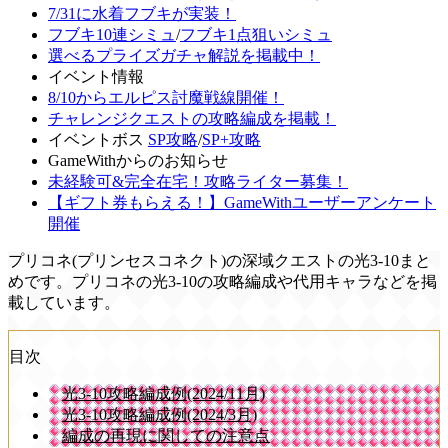
7/31に水着フブキが実装！
フブキ10連シミュ
/
フブキ1点狙いシミュ
選べるプライズガチャ解説を掲載中！
イベント情報
8/10からエルピス討魔戦線開催！
チャレンジクエストの攻略編成を掲載！
イベントボス
SP攻略
/
SP+攻略
GameWithからのお知らせ
未経験可&完全在宅！攻略ライター募集！
【ギフト券もらえる！】GameWithユーザーアンケート
開催
プリコネ(プリンセスコネクト)の深域クエストの光3-10まと
めです。プリコネの光3-10の攻略編成や代用キャラなどを掲
載しています。
目次
光3-10攻略編成例(2024/11月)
光3-10攻略編成例(2024/3月)
編成の再現に関しての注意点