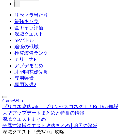
リセマラ当たり
最強キャラ
全キャラ評価
深域クエスト
SPバトル
追憶の戦域
推奨装備ランク
アリーナPT
アプデまとめ
才能開花優先度
専用装備1
専用装備2
GameWith
プリコネ攻略wiki｜プリンセスコネクト！Re:Dive解説
大型アップデートまとめと特番の情報
深域クエストまとめ
光属性深域クエスト攻略まとめ│珀天の深域
深域クエスト「光3-10」攻略