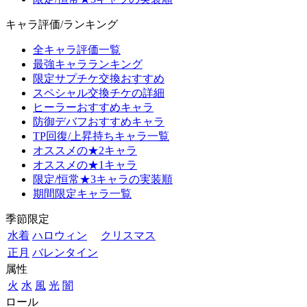
キャラ評価/ランキング
全キャラ評価一覧
最強キャラランキング
限定サプチケ交換おすすめ
スペシャル交換チケの詳細
ヒーラーおすすめキャラ
防御デバフおすすめキャラ
TP回復/上昇持ちキャラ一覧
オススメの★2キャラ
オススメの★1キャラ
限定/恒常★3キャラの実装順
期間限定キャラ一覧
季節限定
水着
ハロウィン
クリスマス
正月
バレンタイン
属性
火
水
風
光
闇
ロール