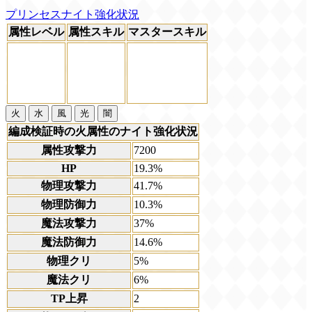
プリンセスナイト強化状況
属性レベル
属性スキル
マスタースキル
火
水
風
光
闇
編成検証時の火属性のナイト強化状況
属性攻撃力
7200
HP
19.3%
物理攻撃力
41.7%
物理防御力
10.3%
魔法攻撃力
37%
魔法防御力
14.6%
物理クリ
5%
魔法クリ
6%
TP上昇
2