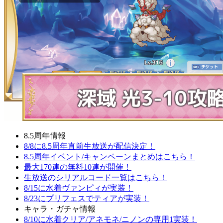
8.5周年情報
8/8に8.5周年直前生放送が配信決定！
8.5周年イベント/キャンペーンまとめはこちら！
最大170連の無料10連が開催！
生放送のシリアルコード一覧はこちら！
8/15に水着ヴァンピィが実装！
8/23にプリフェスでティアが実装！
キャラ・ガチャ情報
8/10に水着クリア/アネモネ/ニノンの専用1実装！