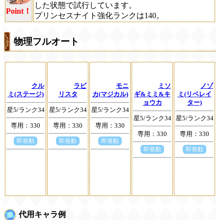
した状態で試行しています。
Point！
プリンセスナイト強化ランクは140。
物理フルオート
クル
ラビ
モニ
ミソ
ノゾ
ミ(ステージ)
リスタ
カ(マジカル)
ギ&ミミ&キ
ミ(リベレイ
ョウカ
ター)
星5/ランク34
星5/ランク34
星5/ランク34
星5/ランク34
星5/ランク34
専用：330
専用：330
専用：330
専用：330
専用：330
即発動
即発動
即発動
即発動
即発動
代用キャラ例