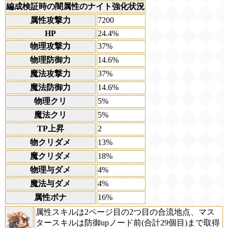
編成検証時の闇属性のナイト強化状況
属性攻撃力
7200
HP
24.4%
物理攻撃力
37%
物理防御力
14.6%
魔法攻撃力
37%
魔法防御力
14.6%
物理クリ
5%
魔法クリ
5%
TP上昇
2
物クリダメ
13%
魔クリダメ
18%
物理与ダメ
4%
魔法与ダメ
4%
属性ボナ
16%
属性スキルは2ページ目の2つ目の合流地点、マス
タースキルは防御upノード前(合計29個目)まで取得