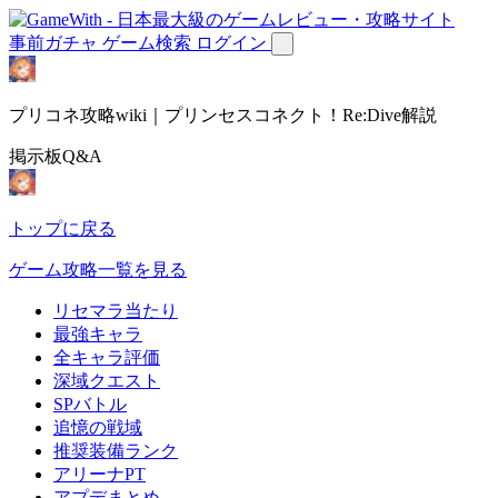
事前ガチャ
ゲーム検索
ログイン
プリコネ攻略wiki｜プリンセスコネクト！Re:Dive解説
掲示板Q&A
トップに戻る
ゲーム攻略一覧を見る
リセマラ当たり
最強キャラ
全キャラ評価
深域クエスト
SPバトル
追憶の戦域
推奨装備ランク
アリーナPT
アプデまとめ