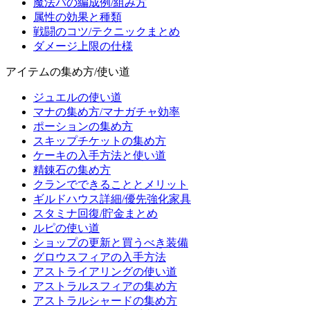
魔法パの編成例/組み方
属性の効果と種類
戦闘のコツ/テクニックまとめ
ダメージ上限の仕様
アイテムの集め方/使い道
ジュエルの使い道
マナの集め方/マナガチャ効率
ポーションの集め方
スキップチケットの集め方
ケーキの入手方法と使い道
精錬石の集め方
クランでできることとメリット
ギルドハウス詳細/優先強化家具
スタミナ回復/貯金まとめ
ルピの使い道
ショップの更新と買うべき装備
グロウスフィアの入手方法
アストライアリングの使い道
アストラルスフィアの集め方
アストラルシャードの集め方