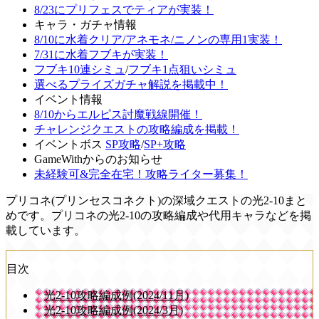
8/23にプリフェスでティアが実装！
キャラ・ガチャ情報
8/10に水着クリア/アネモネ/ニノンの専用1実装！
7/31に水着フブキが実装！
フブキ10連シミュ
/
フブキ1点狙いシミュ
選べるプライズガチャ解説を掲載中！
イベント情報
8/10からエルピス討魔戦線開催！
チャレンジクエストの攻略編成を掲載！
イベントボス
SP攻略
/
SP+攻略
GameWithからのお知らせ
未経験可&完全在宅！攻略ライター募集！
プリコネ(プリンセスコネクト)の深域クエストの光2-10まと
めです。プリコネの光2-10の攻略編成や代用キャラなどを掲
載しています。
目次
光2-10攻略編成例(2024/11月)
光2-10攻略編成例(2024/3月)