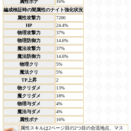
属性ボナ
16%
編成検証時の闇属性のナイト強化状況
属性攻撃力
7200
HP
24.4%
物理攻撃力
37%
物理防御力
14.6%
魔法攻撃力
37%
魔法防御力
14.6%
物理クリ
5%
魔法クリ
5%
TP上昇
2
物クリダメ
13%
魔クリダメ
18%
物理与ダメ
4%
魔法与ダメ
4%
属性ボナ
16%
属性スキルは2ページ目の2つ目の合流地点、マス