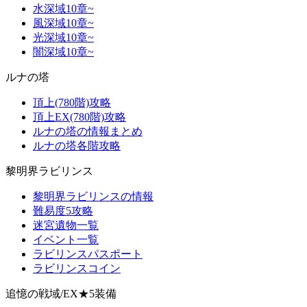
水深域10章~
風深域10章~
光深域10章~
闇深域10章~
ルナの塔
頂上(780階)攻略
頂上EX(780階)攻略
ルナの塔の情報まとめ
ルナの塔各階攻略
黎明界ラビリンス
黎明界ラビリンスの情報
難易度5攻略
迷宮遺物一覧
イベント一覧
ラビリンスパスポート
ラビリンスコイン
追憶の戦域/EX★5装備