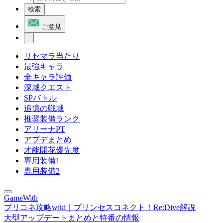
検索
ご意見
リセマラ当たり
最強キャラ
全キャラ評価
深域クエスト
SPバトル
追憶の戦域
推奨装備ランク
アリーナPT
アプデまとめ
才能開花優先度
専用装備1
専用装備2
GameWith
プリコネ攻略wiki｜プリンセスコネクト！Re:Dive解説
大型アップデートまとめと特番の情報