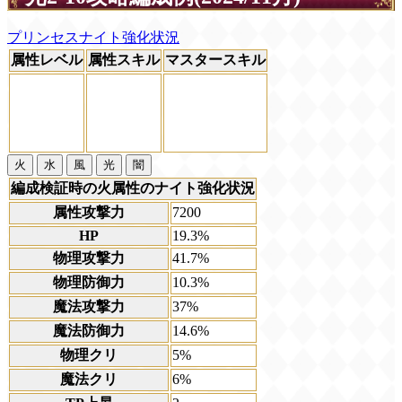
プリンセスナイト強化状況
属性レベル
属性スキル
マスタースキル
火
水
風
光
闇
編成検証時の火属性のナイト強化状況
属性攻撃力
7200
HP
19.3%
物理攻撃力
41.7%
物理防御力
10.3%
魔法攻撃力
37%
魔法防御力
14.6%
物理クリ
5%
魔法クリ
6%