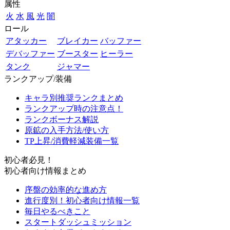
属性
火
水
風
光
闇
ロール
アタッカー
ブレイカー
バッファー
デバッファー
ブースター
ヒーラー
タンク
ジャマー
ランクアップ/装備
キャラ別推奨ランクまとめ
ランクアップ時の注意点！
ランクボーナス解説
原鉱の入手方法/使い方
TP上昇/消費軽減装備一覧
初心者必見！
初心者向け情報まとめ
序盤の効率的な進め方
進行度別！初心者向け情報一覧
毎日やるべきこと
スタートダッシュミッション