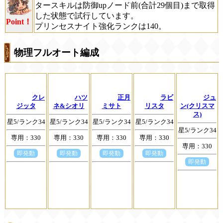
タースキルは防御upノード前(合計29個目)まで取得
した状態で試行しています。
Point！
プリンセスナイト強化ランクは140。
物理フルオート編成
クレ
ハツ
正月
ラビ
ジュ
ジッタ
ネ&シオリ
ミサト
リスタ
ン(クリスマ
ス)
星5/ランク34
星5/ランク34
星5/ランク34
星5/ランク34
星5/ランク34
専用：330
専用：330
専用：330
専用：330
専用：330
即発動
即発動
即発動
即発動
即発動