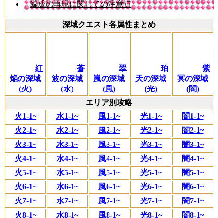
編成の再現に関しての注意点
深域クエスト各属性まとめ
紅
蒼
翠
珀
紫
焔の深域
波の深域
嵐の深域
天の深域
冥の深域
(火)
(水)
(風)
(光)
(闇)
エリア別攻略
火1-1~
水1-1~
風1-1~
光1-1~
闇1-1~
火2-1~
水2-1~
風2-1~
光2-1~
闇2-1~
火3-1~
水3-1~
風3-1~
光3-1~
闇3-1~
火4-1~
水4-1~
風4-1~
光4-1~
闇4-1~
火5-1~
水5-1~
風5-1~
光5-1~
闇5-1~
火6-1~
水6-1~
風6-1~
光6-1~
闇6-1~
火7-1~
水7-1~
風7-1~
光7-1~
闇7-1~
火8-1~
水8-1~
風8-1~
光8-1~
闇8-1~