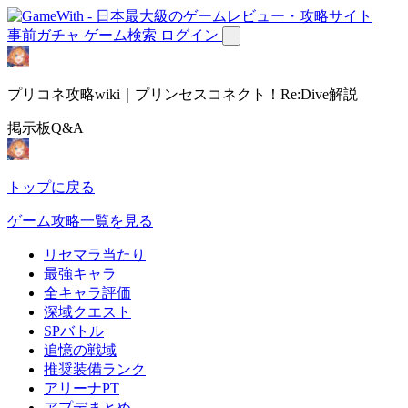
事前ガチャ
ゲーム検索
ログイン
プリコネ攻略wiki｜プリンセスコネクト！Re:Dive解説
掲示板Q&A
トップに戻る
ゲーム攻略一覧を見る
リセマラ当たり
最強キャラ
全キャラ評価
深域クエスト
SPバトル
追憶の戦域
推奨装備ランク
アリーナPT
アプデまとめ