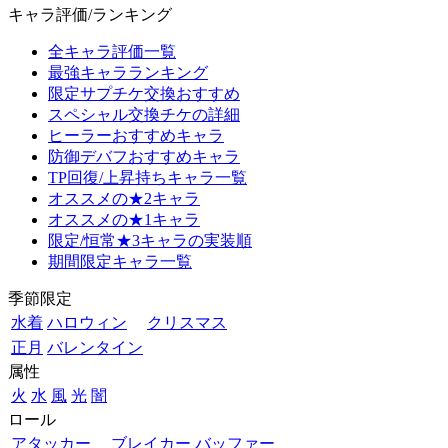
キャラ評価/ランキング
全キャラ評価一覧
最強キャラランキング
限定サプチケ交換おすすめ
スペシャル交換チケの詳細
ヒーラーおすすめキャラ
防御デバフおすすめキャラ
TP回復/上昇持ちキャラ一覧
オススメの★2キャラ
オススメの★1キャラ
限定/恒常★3キャラの実装順
期間限定キャラ一覧
季節限定
水着
ハロウィン
クリスマス
正月
バレンタイン
属性
火
水
風
光
闇
ロール
アタッカー
ブレイカー
バッファー