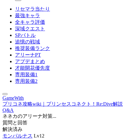
リセマラ当たり
最強キャラ
全キャラ評価
深域クエスト
SPバトル
追憶の戦域
推奨装備ランク
アリーナPT
アプデまとめ
才能開花優先度
専用装備1
専用装備2
GameWith
プリコネ攻略wiki｜プリンセスコネクト！Re:Dive解説
Q&A
ネネカのアリーナ対策...
質問と回答
解決済み
モンパルナス
Lv12