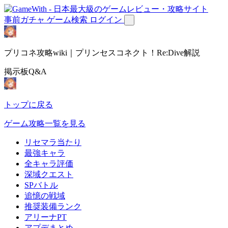
事前ガチャ
ゲーム検索
ログイン
プリコネ攻略wiki｜プリンセスコネクト！Re:Dive解説
掲示板Q&A
トップに戻る
ゲーム攻略一覧を見る
リセマラ当たり
最強キャラ
全キャラ評価
深域クエスト
SPバトル
追憶の戦域
推奨装備ランク
アリーナPT
アプデまとめ