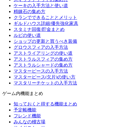
ケーキの入手方法と使い道
精錬石の集め方
クランでできることとメリット
ギルドハウス詳細/優先強化家具
スタミナ回復/貯金まとめ
ルピの使い道
ショップの更新と買うべき装備
グロウスフィアの入手方法
アストライアリングの使い道
アストラルスフィアの集め方
アストラルシャードの集め方
マスターピースの入手方法
マスターピース(欠片)の使い方
マスタリーチケットの入手方法
ゲーム内機能まとめ
知っておくと得する機能まとめ
予定帳機能
フレンド機能
みんなの稽古場