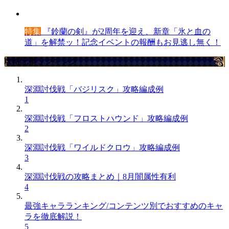
特集
『鈴蘭の剣』が2周年を迎え、新章「氷と血の
道」を解禁ッ！記念イベントの報酬もお見逃し無く！
攻略記事ランキング
深淵討伐戦「バジリスク」攻略編成例
1
深淵討伐戦「フロストハウンド」攻略編成例
2
深淵討伐戦「ワイルドクロウ」攻略編成例
3
深淵討伐戦の攻略まとめ｜8月闇属性有利
4
最強キャラランキング/コンテンツ別でおすすめのキャ
ラを徹底解説！
5