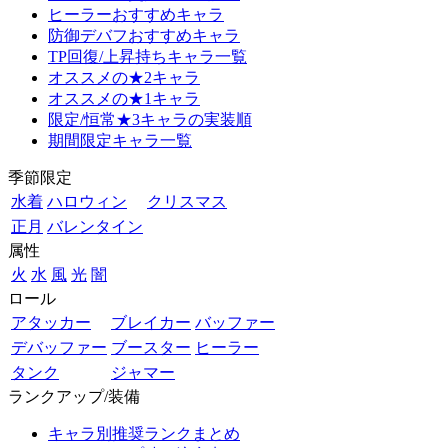
ヒーラーおすすめキャラ
防御デバフおすすめキャラ
TP回復/上昇持ちキャラ一覧
オススメの★2キャラ
オススメの★1キャラ
限定/恒常★3キャラの実装順
期間限定キャラ一覧
季節限定
水着
ハロウィン
クリスマス
正月
バレンタイン
属性
火
水
風
光
闇
ロール
アタッカー
ブレイカー
バッファー
デバッファー
ブースター
ヒーラー
タンク
ジャマー
ランクアップ/装備
キャラ別推奨ランクまとめ