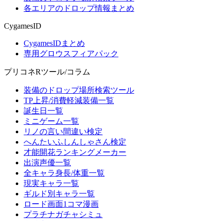
各エリアのドロップ情報まとめ
CygamesID
CygamesIDまとめ
専用グロウスフィアパック
プリコネRツール/コラム
装備のドロップ場所検索ツール
TP上昇/消費軽減装備一覧
誕生日一覧
ミニゲーム一覧
リノの言い間違い検定
へんたいふしんしゃさん検定
才能開花ランキングメーカー
出演声優一覧
全キャラ身長/体重一覧
現実キャラ一覧
ギルド別キャラ一覧
ロード画面1コマ漫画
プラチナガチャシミュ