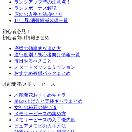
ランクアップ時の注意点！
ランクボーナス解説
原鉱の入手方法/使い方
TP上昇/消費軽減装備一覧
初心者必見！
初心者向け情報まとめ
序盤の効率的な進め方
進行度別！初心者向け情報一覧
毎日やるべきこと
スタートダッシュミッション
おすすめ有償パックまとめ
才能開花/メモリーピース
才能開花おすすめキャラ
星6の上げ方と実装キャラまとめ
女神の秘石の使い道
メモリーピースの集め方
メモリーピースの入手優先度
ピュアメモピの入手方法