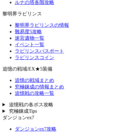
ルナの塔各階攻略
黎明界ラビリンス
黎明界ラビリンスの情報
難易度5攻略
迷宮遺物一覧
イベント一覧
ラビリンスパスポート
ラビリンスコイン
追憶の戦域/EX★5装備
追憶の戦域まとめ
究極錬成の情報まとめ
追憶戦の攻略一覧
追憶戦の各ボス攻略
究極錬成Tips
ダンジョンex7
ダンジョンex7攻略