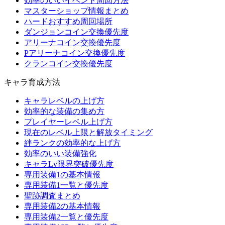
効率のいいイベント周回方法
マスターショップ情報まとめ
ハードおすすめ周回場所
ダンジョンコイン交換優先度
アリーナコイン交換優先度
Pアリーナコイン交換優先度
クランコイン交換優先度
キャラ育成方法
キャラレベルの上げ方
効率的な装備の集め方
プレイヤーレベル上げ方
現在のレベル上限と解放タイミング
絆ランクの効率的な上げ方
効率のいい装備強化
キャラLv限界突破優先度
専用装備1の基本情報
専用装備1一覧と優先度
聖跡調査まとめ
専用装備2の基本情報
専用装備2一覧と優先度