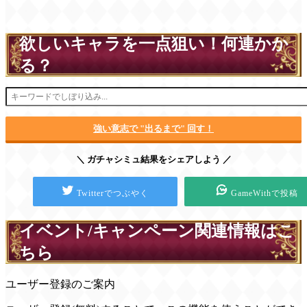
欲しいキャラを一点狙い！何連かか
る？
強い意志で "出るまで" 回す！
＼ ガチャシミュ結果をシェアしよう ／
Twitterでつぶやく
GameWithで投稿
イベント/キャンペーン関連情報はこ
ちら
ユーザー登録のご案内