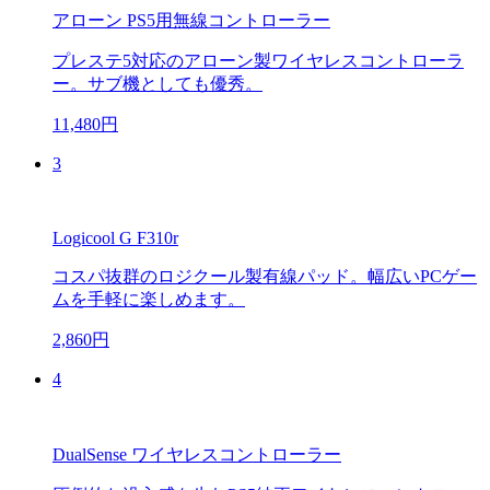
アローン PS5用無線コントローラー
プレステ5対応のアローン製ワイヤレスコントローラ
ー。サブ機としても優秀。
11,480円
3
Logicool G F310r
コスパ抜群のロジクール製有線パッド。幅広いPCゲー
ムを手軽に楽しめます。
2,860円
4
DualSense ワイヤレスコントローラー