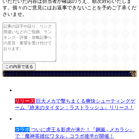
いただいた内容は担当者が確認のうえ、順次対応いたしま
す。個々のご意見にはお返事できないことを予めご了承くだ
さいませ。
ゲームを探す
リリース
巨大メカで撃ちまくる爽快シューティングゲ
ーム『終末のタイタン：ラストラッシュ』リリース！
コラボ
ついに虎王＆影虎が来た！『鋼嵐 - メカラシ』
で「魔神英雄伝ワタル」コラボ後半が開催！