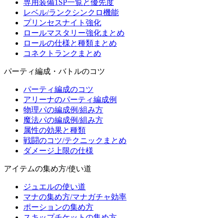
専用装備1SP一覧と優先度
レベル/ランクシンクロ機能
プリンセスナイト強化
ロールマスタリー強化まとめ
ロールの仕様と種類まとめ
コネクトランクまとめ
パーティ編成・バトルのコツ
パーティ編成のコツ
アリーナのパーティ編成例
物理パの編成例/組み方
魔法パの編成例/組み方
属性の効果と種類
戦闘のコツ/テクニックまとめ
ダメージ上限の仕様
アイテムの集め方/使い道
ジュエルの使い道
マナの集め方/マナガチャ効率
ポーションの集め方
スキップチケットの集め方