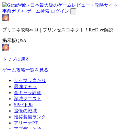
事前ガチャ
ゲーム検索
ログイン
プリコネ攻略wiki｜プリンセスコネクト！Re:Dive解説
掲示板Q&A
トップに戻る
ゲーム攻略一覧を見る
リセマラ当たり
最強キャラ
全キャラ評価
深域クエスト
SPバトル
追憶の戦域
推奨装備ランク
アリーナPT
アプデまとめ