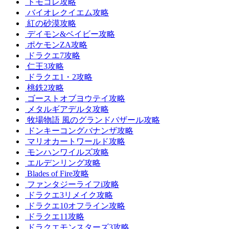
トモコレ攻略
バイオレクイエム攻略
紅の砂漠攻略
デイモン&ベイビー攻略
ポケモンZA攻略
ドラクエ7攻略
仁王3攻略
ドラクエ1・2攻略
桃鉄2攻略
ゴーストオブヨウテイ攻略
メタルギアデルタ攻略
牧場物語 風のグランドバザール攻略
ドンキーコングバナンザ攻略
マリオカートワールド攻略
モンハンワイルズ攻略
エルデンリング攻略
Blades of Fire攻略
ファンタジーライフi攻略
ドラクエ3リメイク攻略
ドラクエ10オフライン攻略
ドラクエ11攻略
ドラクエモンスターズ3攻略