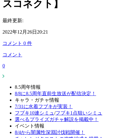
スコネクト】
最終更新:
2022年12月26日20:21
コメント
0
件
コメント
0
8.5周年情報
8/8に8.5周年直前生放送が配信決定！
キャラ・ガチャ情報
7/31に水着フブキが実装！
フブキ10連シミュ
/
フブキ1点狙いシミュ
選べるプライズガチャ解説を掲載中！
イベント情報
8/4から闇属性深淵討伐戦開催！