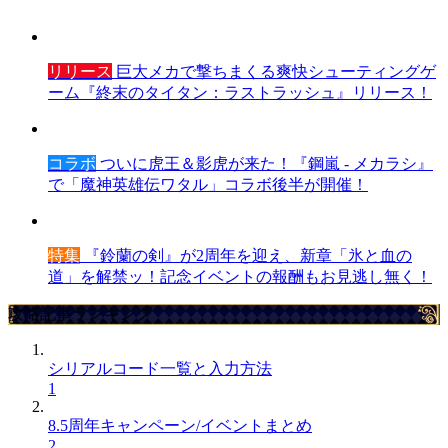
リリース
巨大メカで撃ちまくる爽快シューティングゲ
ーム『終末のタイタン：ラストラッシュ』リリース！
コラボ
ついに虎王＆影虎が来た！『鋼嵐 - メカラシ』
で「魔神英雄伝ワタル」コラボ後半が開催！
特集
『鈴蘭の剣』が2周年を迎え、新章「氷と血の
道」を解禁ッ！記念イベントの報酬もお見逃し無く！
攻略記事ランキング
シリアルコード一覧と入力方法
1
8.5周年キャンペーン/イベントまとめ
2