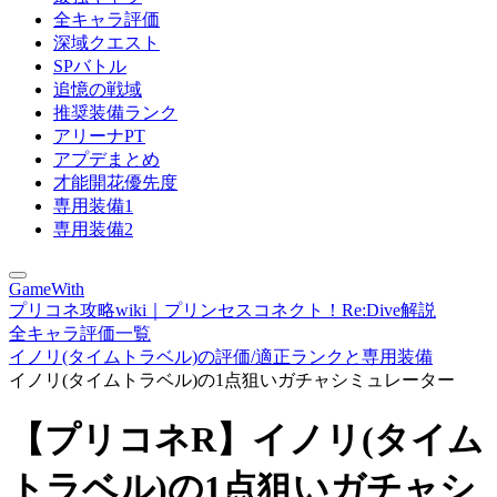
全キャラ評価
深域クエスト
SPバトル
追憶の戦域
推奨装備ランク
アリーナPT
アプデまとめ
才能開花優先度
専用装備1
専用装備2
GameWith
プリコネ攻略wiki｜プリンセスコネクト！Re:Dive解説
全キャラ評価一覧
イノリ(タイムトラベル)の評価/適正ランクと専用装備
イノリ(タイムトラベル)の1点狙いガチャシミュレーター
【プリコネR】イノリ(タイム
トラベル)の1点狙いガチャシ