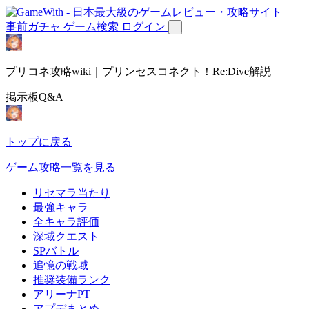
事前ガチャ
ゲーム検索
ログイン
プリコネ攻略wiki｜プリンセスコネクト！Re:Dive解説
掲示板Q&A
トップに戻る
ゲーム攻略一覧を見る
リセマラ当たり
最強キャラ
全キャラ評価
深域クエスト
SPバトル
追憶の戦域
推奨装備ランク
アリーナPT
アプデまとめ