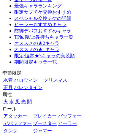
最強キャラランキング
限定サプチケ交換おすすめ
スペシャル交換チケの詳細
ヒーラーおすすめキャラ
防御デバフおすすめキャラ
TP回復/上昇持ちキャラ一覧
オススメの★2キャラ
オススメの★1キャラ
限定/恒常★3キャラの実装順
期間限定キャラ一覧
季節限定
水着
ハロウィン
クリスマス
正月
バレンタイン
属性
火
水
風
光
闇
ロール
アタッカー
ブレイカー
バッファー
デバッファー
ブースター
ヒーラー
タンク
ジャマー