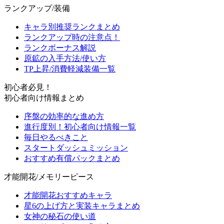
ランクアップ/装備
キャラ別推奨ランクまとめ
ランクアップ時の注意点！
ランクボーナス解説
原鉱の入手方法/使い方
TP上昇/消費軽減装備一覧
初心者必見！
初心者向け情報まとめ
序盤の効率的な進め方
進行度別！初心者向け情報一覧
毎日やるべきこと
スタートダッシュミッション
おすすめ有償パックまとめ
才能開花/メモリーピース
才能開花おすすめキャラ
星6の上げ方と実装キャラまとめ
女神の秘石の使い道