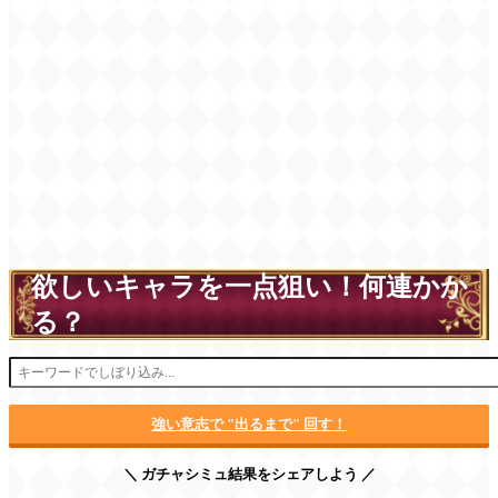
欲しいキャラを一点狙い！何連かか
る？
強い意志で "出るまで" 回す！
＼ ガチャシミュ結果をシェアしよう ／