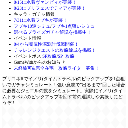
8/15に水着ヴァンピィが実装！
8/23にプリフェスでティアが実装！
キャラ・ガチャ情報
7/31に水着フブキが実装！
フブキ10連シミュ
/
フブキ1点狙いシミュ
選べるプライズガチャ解説を掲載中！
イベント情報
8/4から闇属性深淵討伐戦開催！
チャレンジクエストの攻略編成を掲載！
イベントボス
SP攻略
/
SP+攻略
GameWithからのお知らせ
未経験可&完全在宅！攻略ライター募集！
プリコネRでイノリ(タイムトラベル)のピックアップを1点狙
いでガチャシミュレート！強い意志で"出るまで"回した場合
に必要なジュエルの数をシミュレート。実際にイノリ(タイ
ムトラベル)のピックアップを回す前の運試しや素振りにど
うぞ！