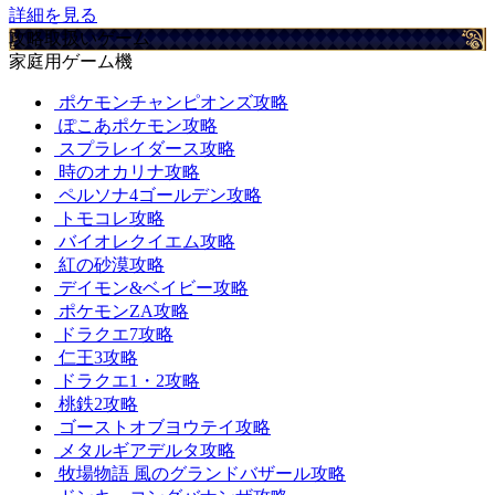
詳細を見る
攻略取扱いゲーム
家庭用ゲーム機
ポケモンチャンピオンズ攻略
ぽこあポケモン攻略
スプラレイダース攻略
時のオカリナ攻略
ペルソナ4ゴールデン攻略
トモコレ攻略
バイオレクイエム攻略
紅の砂漠攻略
デイモン&ベイビー攻略
ポケモンZA攻略
ドラクエ7攻略
仁王3攻略
ドラクエ1・2攻略
桃鉄2攻略
ゴーストオブヨウテイ攻略
メタルギアデルタ攻略
牧場物語 風のグランドバザール攻略