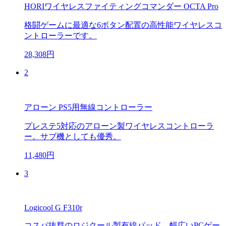
HORIワイヤレスファイティングコマンダー OCTA Pro
格闘ゲームに最適な6ボタン配置の高性能ワイヤレスコ
ントローラーです。
28,308円
2
アローン PS5用無線コントローラー
プレステ5対応のアローン製ワイヤレスコントローラ
ー。サブ機としても優秀。
11,480円
3
Logicool G F310r
コスパ抜群のロジクール製有線パッド。幅広いPCゲー