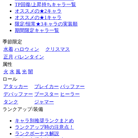
TP回復/上昇持ちキャラ一覧
オススメの★2キャラ
オススメの★1キャラ
限定/恒常★3キャラの実装順
期間限定キャラ一覧
季節限定
水着
ハロウィン
クリスマス
正月
バレンタイン
属性
火
水
風
光
闇
ロール
アタッカー
ブレイカー
バッファー
デバッファー
ブースター
ヒーラー
タンク
ジャマー
ランクアップ/装備
キャラ別推奨ランクまとめ
ランクアップ時の注意点！
ランクボーナス解説