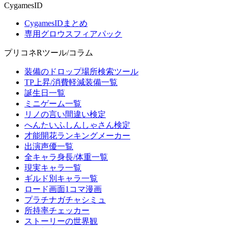
CygamesID
CygamesIDまとめ
専用グロウスフィアパック
プリコネRツール/コラム
装備のドロップ場所検索ツール
TP上昇/消費軽減装備一覧
誕生日一覧
ミニゲーム一覧
リノの言い間違い検定
へんたいふしんしゃさん検定
才能開花ランキングメーカー
出演声優一覧
全キャラ身長/体重一覧
現実キャラ一覧
ギルド別キャラ一覧
ロード画面1コマ漫画
プラチナガチャシミュ
所持率チェッカー
ストーリーの世界観