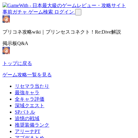
事前ガチャ
ゲーム検索
ログイン
プリコネ攻略wiki｜プリンセスコネクト！Re:Dive解説
掲示板Q&A
トップに戻る
ゲーム攻略一覧を見る
リセマラ当たり
最強キャラ
全キャラ評価
深域クエスト
SPバトル
追憶の戦域
推奨装備ランク
アリーナPT
アプデまとめ