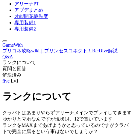
アリーナPT
アプデまとめ
才能開花優先度
専用装備1
専用装備2
GameWith
プリコネ攻略wiki｜プリンセスコネクト！Re:Dive解説
Q&A
ランクについて
質問と回答
解決済み
five
Lv1
ランクについて
クラバトはあまりやらずアリーナメインでプレイしてきます
ゆかりとマホなんですが現状14、12で置いています
ランクをMAXまであげようかと思っているのですがクラバ
トで完全に腐るという事はないでしょうか？