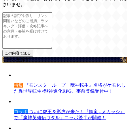
さいませ。
ゲームを探す
特集
『モンスターループ：獣神転生』名将がケモ化し
た異世界転生×獣神進化RPG。事前登録受付中！
コラボ
ついに虎王＆影虎が来た！『鋼嵐 - メカラシ』
で「魔神英雄伝ワタル」コラボ後半が開催！