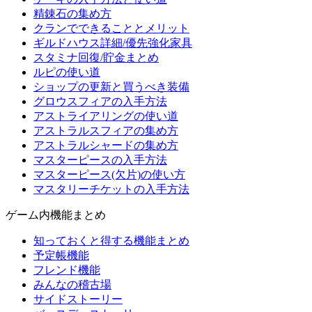
精錬石の集め方
クランでできることとメリット
ギルドハウス詳細/優先強化家具
スタミナ回復/貯金まとめ
ルピの使い道
ショップの更新と買うべき装備
グロウスフィアの入手方法
アストライアリングの使い道
アストラルスフィアの集め方
アストラルシャードの集め方
マスターピースの入手方法
マスターピース(欠片)の使い方
マスタリーチケットの入手方法
ゲーム内機能まとめ
知っておくと得する機能まとめ
予定帳機能
フレンド機能
みんなの稽古場
サイドストーリー