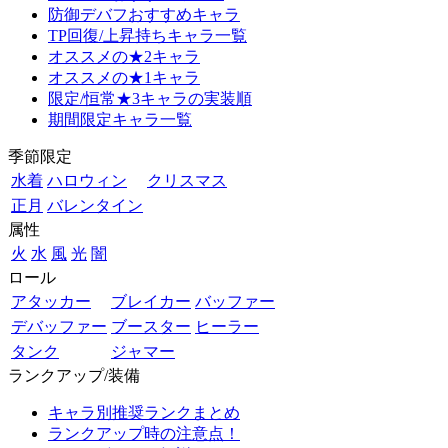
防御デバフおすすめキャラ
TP回復/上昇持ちキャラ一覧
オススメの★2キャラ
オススメの★1キャラ
限定/恒常★3キャラの実装順
期間限定キャラ一覧
季節限定
水着
ハロウィン
クリスマス
正月
バレンタイン
属性
火
水
風
光
闇
ロール
アタッカー
ブレイカー
バッファー
デバッファー
ブースター
ヒーラー
タンク
ジャマー
ランクアップ/装備
キャラ別推奨ランクまとめ
ランクアップ時の注意点！