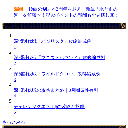
特集
『鈴蘭の剣』が2周年を迎え、新章「氷と血の
道」を解禁ッ！記念イベントの報酬もお見逃し無く！
攻略記事ランキング
深淵討伐戦「バジリスク」攻略編成例
1
深淵討伐戦「フロストハウンド」攻略編成例
2
深淵討伐戦「ワイルドクロウ」攻略編成例
3
深淵討伐戦の攻略まとめ｜8月闇属性有利
4
チャレンジクエストβの攻略と報酬
5
もっとみる