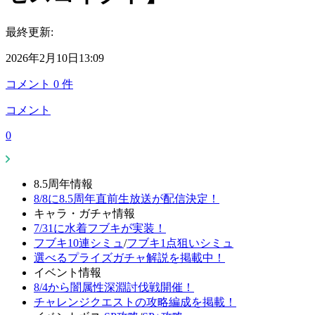
最終更新:
2026年2月10日13:09
コメント
0
件
コメント
0
8.5周年情報
8/8に8.5周年直前生放送が配信決定！
キャラ・ガチャ情報
7/31に水着フブキが実装！
フブキ10連シミュ
/
フブキ1点狙いシミュ
選べるプライズガチャ解説を掲載中！
イベント情報
8/4から闇属性深淵討伐戦開催！
チャレンジクエストの攻略編成を掲載！