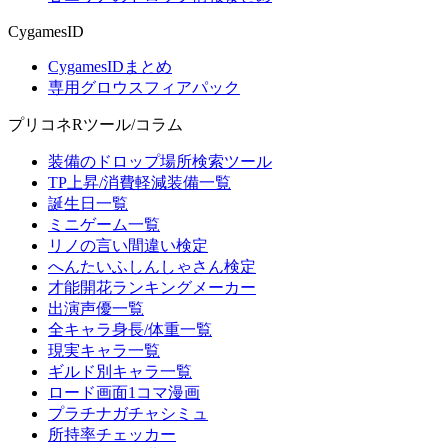
CygamesID
CygamesIDまとめ
専用グロウスフィアパック
プリコネRツール/コラム
装備のドロップ場所検索ツール
TP上昇/消費軽減装備一覧
誕生日一覧
ミニゲーム一覧
リノの言い間違い検定
へんたいふしんしゃさん検定
才能開花ランキングメーカー
出演声優一覧
全キャラ身長/体重一覧
現実キャラ一覧
ギルド別キャラ一覧
ロード画面1コマ漫画
プラチナガチャシミュ
所持率チェッカー