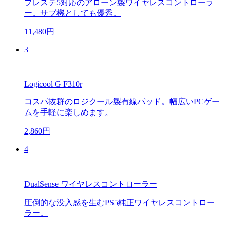
プレステ5対応のアローン製ワイヤレスコントローラ
ー。サブ機としても優秀。
11,480円
3
Logicool G F310r
コスパ抜群のロジクール製有線パッド。幅広いPCゲー
ムを手軽に楽しめます。
2,860円
4
DualSense ワイヤレスコントローラー
圧倒的な没入感を生むPS5純正ワイヤレスコントロー
ラー。