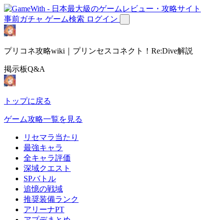
事前ガチャ
ゲーム検索
ログイン
プリコネ攻略wiki｜プリンセスコネクト！Re:Dive解説
掲示板Q&A
トップに戻る
ゲーム攻略一覧を見る
リセマラ当たり
最強キャラ
全キャラ評価
深域クエスト
SPバトル
追憶の戦域
推奨装備ランク
アリーナPT
アプデまとめ