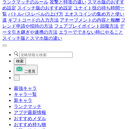
ランクマッチのルール
攻撃と特攻の違い
スマホ版のおすす
め設定
スイッチ版のおすすめ設定
ユナイト技の待ち時間一
覧
バトルパスレベルの上げ方
エオスコインの集め方と使い
道
ギフトコードの入力方法
アチーブメントの内容と報酬
フ
レンド申請や招待の方法
フェアプレイポイント回復方法
デ
ータ引き継ぎや連携の方法
エラーでできない時にやること
スイッチ版とスマホ版の違い
検索
ご意見
最強キャラ
キャラ一覧
新キャラ
ランクマッチ
アプデ最新情報
おすすめメダル
おすすめ持ち物