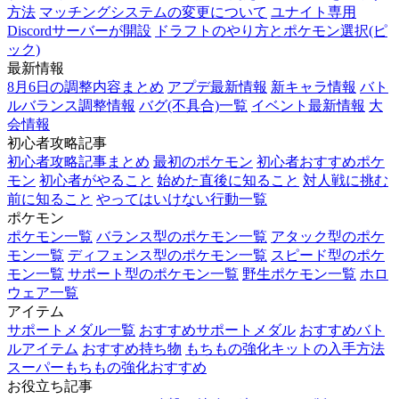
方法
マッチングシステムの変更について
ユナイト専用
Discordサーバーが開設
ドラフトのやり方とポケモン選択(ピ
ック)
最新情報
8月6日の調整内容まとめ
アプデ最新情報
新キャラ情報
バト
ルバランス調整情報
バグ(不具合)一覧
イベント最新情報
大
会情報
初心者攻略記事
初心者攻略記事まとめ
最初のポケモン
初心者おすすめポケ
モン
初心者がやること
始めた直後に知ること
対人戦に挑む
前に知ること
やってはいけない行動一覧
ポケモン
ポケモン一覧
バランス型のポケモン一覧
アタック型のポケ
モン一覧
ディフェンス型のポケモン一覧
スピード型のポケ
モン一覧
サポート型のポケモン一覧
野生ポケモン一覧
ホロ
ウェア一覧
アイテム
サポートメダル一覧
おすすめサポートメダル
おすすめバト
ルアイテム
おすすめ持ち物
もちもの強化キットの入手方法
スーパーもちもの強化おすすめ
お役立ち記事