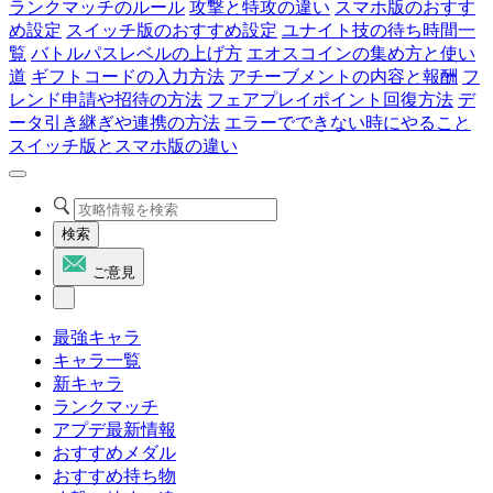
ランクマッチのルール
攻撃と特攻の違い
スマホ版のおすす
め設定
スイッチ版のおすすめ設定
ユナイト技の待ち時間一
覧
バトルパスレベルの上げ方
エオスコインの集め方と使い
道
ギフトコードの入力方法
アチーブメントの内容と報酬
フ
レンド申請や招待の方法
フェアプレイポイント回復方法
デ
ータ引き継ぎや連携の方法
エラーでできない時にやること
スイッチ版とスマホ版の違い
検索
ご意見
最強キャラ
キャラ一覧
新キャラ
ランクマッチ
アプデ最新情報
おすすめメダル
おすすめ持ち物