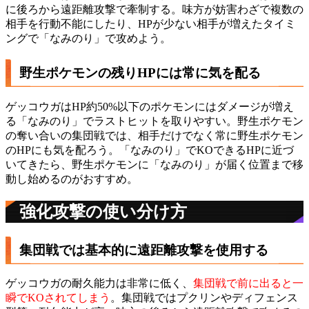
に後ろから遠距離攻撃で牽制する。味方が妨害わざで複数の
相手を行動不能にしたり、HPが少ない相手が増えたタイミ
ングで「なみのり」で攻めよう。
野生ポケモンの残りHPには常に気を配る
ゲッコウガはHP約50%以下のポケモンにはダメージが増え
る「なみのり」でラストヒットを取りやすい。野生ポケモン
の奪い合いの集団戦では、相手だけでなく常に野生ポケモン
のHPにも気を配ろう。「なみのり」でKOできるHPに近づ
いてきたら、野生ポケモンに「なみのり」が届く位置まで移
動し始めるのがおすすめ。
強化攻撃の使い分け方
集団戦では基本的に遠距離攻撃を使用する
ゲッコウガの耐久能力は非常に低く、
集団戦で前に出ると一
瞬でKOされてしまう
。集団戦ではプクリンやディフェンス