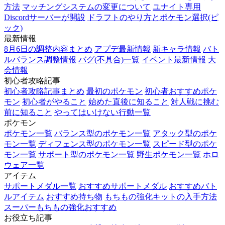
方法
マッチングシステムの変更について
ユナイト専用
Discordサーバーが開設
ドラフトのやり方とポケモン選択(ピ
ック)
最新情報
8月6日の調整内容まとめ
アプデ最新情報
新キャラ情報
バト
ルバランス調整情報
バグ(不具合)一覧
イベント最新情報
大
会情報
初心者攻略記事
初心者攻略記事まとめ
最初のポケモン
初心者おすすめポケ
モン
初心者がやること
始めた直後に知ること
対人戦に挑む
前に知ること
やってはいけない行動一覧
ポケモン
ポケモン一覧
バランス型のポケモン一覧
アタック型のポケ
モン一覧
ディフェンス型のポケモン一覧
スピード型のポケ
モン一覧
サポート型のポケモン一覧
野生ポケモン一覧
ホロ
ウェア一覧
アイテム
サポートメダル一覧
おすすめサポートメダル
おすすめバト
ルアイテム
おすすめ持ち物
もちもの強化キットの入手方法
スーパーもちもの強化おすすめ
お役立ち記事