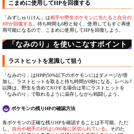
こまめに使用してHPを回復する
「みずしゅりけん」は
相手や野生ポケモンに当たると自分の
HPが回復する
。待ち時間も6秒と短く、使用してもすぐ再使
用可能になるので、こまめに使用してHPを回復しよう。
「なみのり」を使いこなすポイント
ラストヒットを意識して狙う
「なみのり」はHP約50%以下のポケモンにはダメージが増
加し、ラストヒットを取ると待ち時間が0秒になる。レベル7
以降は、野生を含めてKOする場合は常にラストヒットを
「なみのり」で取れるように温存しながら戦闘しよう。
ポケモンの残りHPの確認方法
各ポケモンの正確な残りHPを確認することは不可能。ただ
し、
自分や相手のHPは1,000毎に区切られている
。そのた