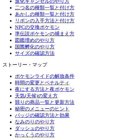
進化キャンセルのやり方
二つ名の種類一覧と付け方
あかしの種類一覧と付け方
リボンの入手方法と付け方
NPCの交換ポケモン
準伝説ポケモンの捕まえ方
図鑑埋めのやり方
国際孵化のやり方
サイズの確認方法
ストーリー・マップ
ポケモンライドの解放条件
時間の変更とペナルティ
夜にする方法と夜ポケモン
天気(天候)の変え方
競りの商品一覧と更新方法
秘密のメニューのヒント
バッジの確認方法と効果
なみのりのやり方
ダッシュのやり方
かっくうのやり方