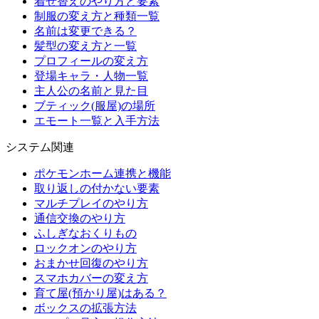
着せ替えのやり方と要素
制服の変え方と種類一覧
名前は変更できる？
髪型の変え方と一覧
プロフィールの変え方
登場キャラ・人物一覧
主人公の名前と見た目
ブティック(服屋)の場所
エモート一覧と入手方法
システム関連
ポケモンホーム連携と機能
取り返しの付かない要素
マルチプレイのやり方
通信交換のやり方
ふしぎなおくりもの
ロックオンのやり方
おまかせ回復のやり方
スマホカバーの変え方
育て屋(預かり屋)はある？
ボックスの拡張方法