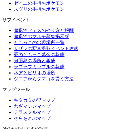
ゼイユの手持ちポケモン
スグリの手持ちポケモン
サブイベント
鬼退治フェスのやり方と報酬
鬼退治のマルチ募集掲示版
ともっこの出現場所一覧
サザレの写真撮影イベント攻略
愛のともっこ募金の報酬
鬼面衆の場所と報酬
ラブラブカップルの報酬
ネアとビリオの場所
ジニアからタマゴを貰う方法
マップツール
キタカミの里マップ
わざマシンマップ
テラスタルマップ
そらをとぶマップ
その他のおすすめ記事