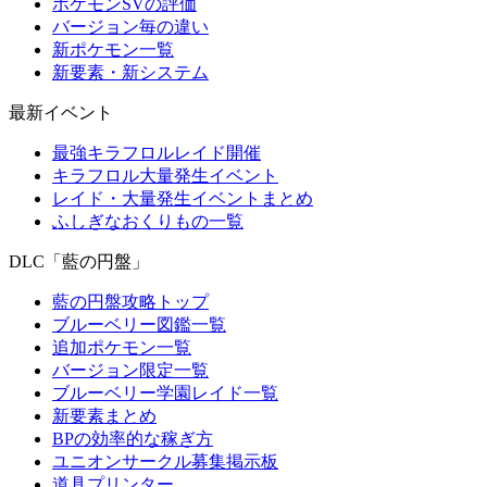
ポケモンSVの評価
バージョン毎の違い
新ポケモン一覧
新要素・新システム
最新イベント
最強キラフロルレイド開催
キラフロル大量発生イベント
レイド・大量発生イベントまとめ
ふしぎなおくりもの一覧
DLC「藍の円盤」
藍の円盤攻略トップ
ブルーベリー図鑑一覧
追加ポケモン一覧
バージョン限定一覧
ブルーベリー学園レイド一覧
新要素まとめ
BPの効率的な稼ぎ方
ユニオンサークル募集掲示板
道具プリンター