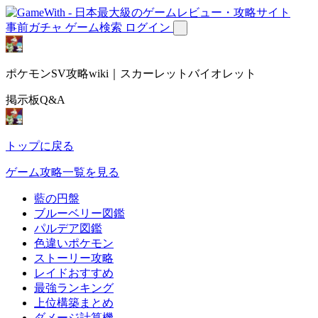
事前ガチャ
ゲーム検索
ログイン
ポケモンSV攻略wiki｜スカーレットバイオレット
掲示板Q&A
トップに戻る
ゲーム攻略一覧を見る
藍の円盤
ブルーベリー図鑑
パルデア図鑑
色違いポケモン
ストーリー攻略
レイドおすすめ
最強ランキング
上位構築まとめ
ダメージ計算機