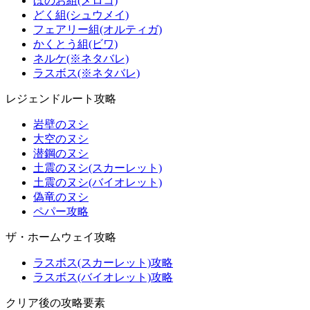
ほのお組(メロコ)
どく組(シュウメイ)
フェアリー組(オルティガ)
かくとう組(ビワ)
ネルケ(※ネタバレ)
ラスボス(※ネタバレ)
レジェンドルート攻略
岩壁のヌシ
大空のヌシ
潜鋼のヌシ
土震のヌシ(スカーレット)
土震のヌシ(バイオレット)
偽竜のヌシ
ペパー攻略
ザ・ホームウェイ攻略
ラスボス(スカーレット)攻略
ラスボス(バイオレット)攻略
クリア後の攻略要素