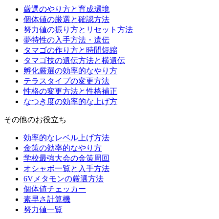
厳選のやり方と育成環境
個体値の厳選と確認方法
努力値の振り方とリセット方法
夢特性の入手方法・遺伝
タマゴの作り方と時間短縮
タマゴ技の遺伝方法と横遺伝
孵化厳選の効率的なやり方
テラスタイプの変更方法
性格の変更方法と性格補正
なつき度の効率的な上げ方
その他のお役立ち
効率的なレベル上げ方法
金策の効率的なやり方
学校最強大会の金策周回
オシャボ一覧と入手方法
6Vメタモンの厳選方法
個体値チェッカー
素早さ計算機
努力値一覧