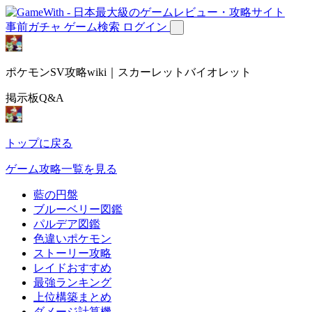
事前ガチャ
ゲーム検索
ログイン
ポケモンSV攻略wiki｜スカーレットバイオレット
掲示板Q&A
トップに戻る
ゲーム攻略一覧を見る
藍の円盤
ブルーベリー図鑑
パルデア図鑑
色違いポケモン
ストーリー攻略
レイドおすすめ
最強ランキング
上位構築まとめ
ダメージ計算機