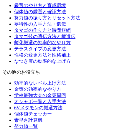
厳選のやり方と育成環境
個体値の厳選と確認方法
努力値の振り方とリセット方法
夢特性の入手方法・遺伝
タマゴの作り方と時間短縮
タマゴ技の遺伝方法と横遺伝
孵化厳選の効率的なやり方
テラスタイプの変更方法
性格の変更方法と性格補正
なつき度の効率的な上げ方
その他のお役立ち
効率的なレベル上げ方法
金策の効率的なやり方
学校最強大会の金策周回
オシャボ一覧と入手方法
6Vメタモンの厳選方法
個体値チェッカー
素早さ計算機
努力値一覧