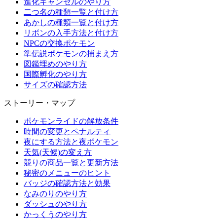
進化キャンセルのやり方
二つ名の種類一覧と付け方
あかしの種類一覧と付け方
リボンの入手方法と付け方
NPCの交換ポケモン
準伝説ポケモンの捕まえ方
図鑑埋めのやり方
国際孵化のやり方
サイズの確認方法
ストーリー・マップ
ポケモンライドの解放条件
時間の変更とペナルティ
夜にする方法と夜ポケモン
天気(天候)の変え方
競りの商品一覧と更新方法
秘密のメニューのヒント
バッジの確認方法と効果
なみのりのやり方
ダッシュのやり方
かっくうのやり方