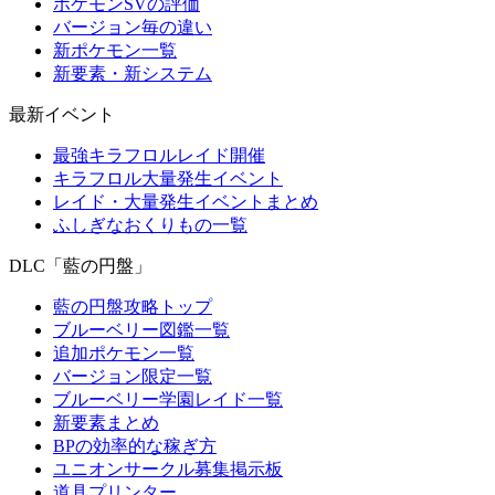
ポケモンSVの評価
バージョン毎の違い
新ポケモン一覧
新要素・新システム
最新イベント
最強キラフロルレイド開催
キラフロル大量発生イベント
レイド・大量発生イベントまとめ
ふしぎなおくりもの一覧
DLC「藍の円盤」
藍の円盤攻略トップ
ブルーベリー図鑑一覧
追加ポケモン一覧
バージョン限定一覧
ブルーベリー学園レイド一覧
新要素まとめ
BPの効率的な稼ぎ方
ユニオンサークル募集掲示板
道具プリンター