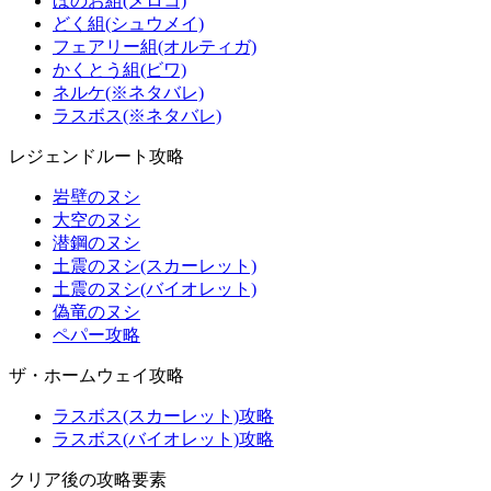
ほのお組(メロコ)
どく組(シュウメイ)
フェアリー組(オルティガ)
かくとう組(ビワ)
ネルケ(※ネタバレ)
ラスボス(※ネタバレ)
レジェンドルート攻略
岩壁のヌシ
大空のヌシ
潜鋼のヌシ
土震のヌシ(スカーレット)
土震のヌシ(バイオレット)
偽竜のヌシ
ペパー攻略
ザ・ホームウェイ攻略
ラスボス(スカーレット)攻略
ラスボス(バイオレット)攻略
クリア後の攻略要素