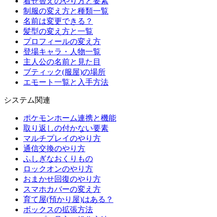
着せ替えのやり方と要素
制服の変え方と種類一覧
名前は変更できる？
髪型の変え方と一覧
プロフィールの変え方
登場キャラ・人物一覧
主人公の名前と見た目
ブティック(服屋)の場所
エモート一覧と入手方法
システム関連
ポケモンホーム連携と機能
取り返しの付かない要素
マルチプレイのやり方
通信交換のやり方
ふしぎなおくりもの
ロックオンのやり方
おまかせ回復のやり方
スマホカバーの変え方
育て屋(預かり屋)はある？
ボックスの拡張方法