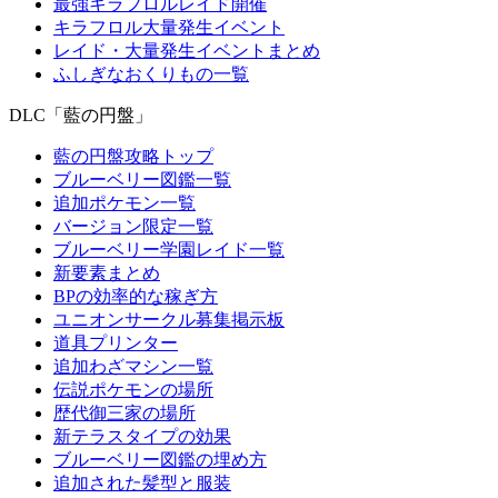
最強キラフロルレイド開催
キラフロル大量発生イベント
レイド・大量発生イベントまとめ
ふしぎなおくりもの一覧
DLC「藍の円盤」
藍の円盤攻略トップ
ブルーベリー図鑑一覧
追加ポケモン一覧
バージョン限定一覧
ブルーベリー学園レイド一覧
新要素まとめ
BPの効率的な稼ぎ方
ユニオンサークル募集掲示板
道具プリンター
追加わざマシン一覧
伝説ポケモンの場所
歴代御三家の場所
新テラスタイプの効果
ブルーベリー図鑑の埋め方
追加された髪型と服装