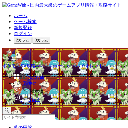
ホーム
ゲーム検索
新規登録
ログイン
2カラム
3カラム
ポケモンSV攻略wiki｜スカーレットバイオレット
他の攻略
Twitter
掲示板
Q&A
藍の円盤