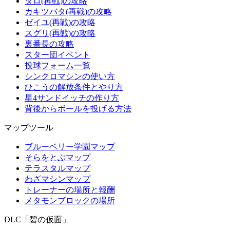
タロ(再戦)の攻略
カキツバタ(再戦)の攻略
ゼイユ(再戦)の攻略
スグリ(再戦)の攻略
裏番長の攻略
スター団イベント
投球フォーム一覧
シンクロマシンの使い方
ひこうの解放条件とやり方
星4サンドイッチの作り方
背後からボールを投げる方法
マップツール
ブルーベリー学園マップ
そらをとぶマップ
テラスタルマップ
わざマシンマップ
トレーナーの場所と報酬
メタモンブロックの場所
DLC「碧の仮面」