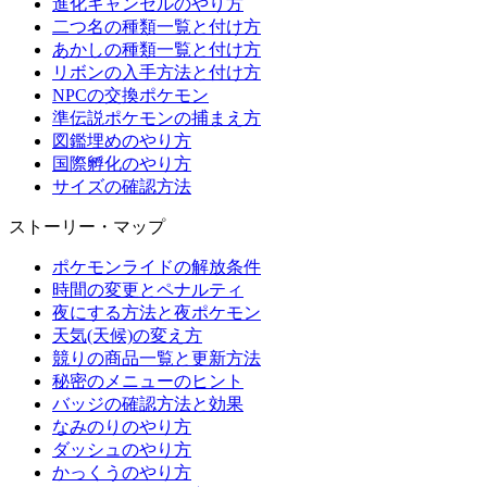
進化キャンセルのやり方
二つ名の種類一覧と付け方
あかしの種類一覧と付け方
リボンの入手方法と付け方
NPCの交換ポケモン
準伝説ポケモンの捕まえ方
図鑑埋めのやり方
国際孵化のやり方
サイズの確認方法
ストーリー・マップ
ポケモンライドの解放条件
時間の変更とペナルティ
夜にする方法と夜ポケモン
天気(天候)の変え方
競りの商品一覧と更新方法
秘密のメニューのヒント
バッジの確認方法と効果
なみのりのやり方
ダッシュのやり方
かっくうのやり方