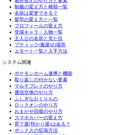
着せ替えのやり方と要素
制服の変え方と種類一覧
名前は変更できる？
髪型の変え方と一覧
プロフィールの変え方
登場キャラ・人物一覧
主人公の名前と見た目
ブティック(服屋)の場所
エモート一覧と入手方法
システム関連
ポケモンホーム連携と機能
取り返しの付かない要素
マルチプレイのやり方
通信交換のやり方
ふしぎなおくりもの
ロックオンのやり方
おまかせ回復のやり方
スマホカバーの変え方
育て屋(預かり屋)はある？
ボックスの拡張方法