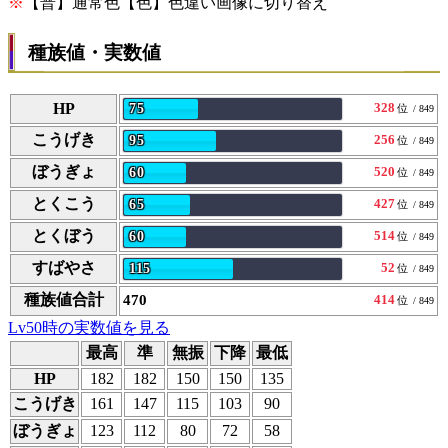
※
【普】通常色【色】色違い画像に切り替え
種族値・実数値
HP
328
75
位
/ 849
こうげき
256
95
位
/ 849
ぼうぎょ
520
60
位
/ 849
とくこう
427
65
位
/ 849
とくぼう
514
60
位
/ 849
すばやさ
52
115
位
/ 849
種族値合計
470
414
位
/ 849
Lv50時の実数値を見る
最高
準
無振
下降
最低
HP
182
182
150
150
135
こうげき
161
147
115
103
90
ぼうぎょ
123
112
80
72
58