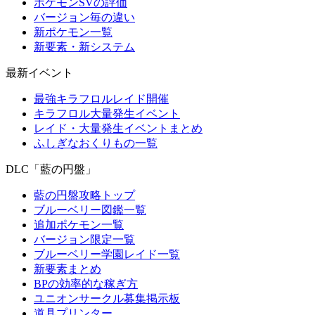
ポケモンSVの評価
バージョン毎の違い
新ポケモン一覧
新要素・新システム
最新イベント
最強キラフロルレイド開催
キラフロル大量発生イベント
レイド・大量発生イベントまとめ
ふしぎなおくりもの一覧
DLC「藍の円盤」
藍の円盤攻略トップ
ブルーベリー図鑑一覧
追加ポケモン一覧
バージョン限定一覧
ブルーベリー学園レイド一覧
新要素まとめ
BPの効率的な稼ぎ方
ユニオンサークル募集掲示板
道具プリンター