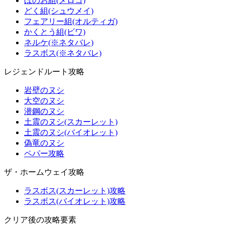
ほのお組(メロコ)
どく組(シュウメイ)
フェアリー組(オルティガ)
かくとう組(ビワ)
ネルケ(※ネタバレ)
ラスボス(※ネタバレ)
レジェンドルート攻略
岩壁のヌシ
大空のヌシ
潜鋼のヌシ
土震のヌシ(スカーレット)
土震のヌシ(バイオレット)
偽竜のヌシ
ペパー攻略
ザ・ホームウェイ攻略
ラスボス(スカーレット)攻略
ラスボス(バイオレット)攻略
クリア後の攻略要素