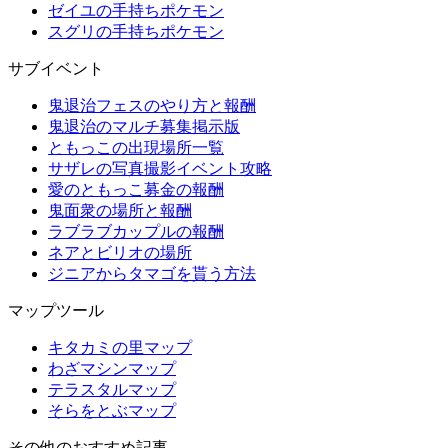
ゼイユの手持ちポケモン
スグリの手持ちポケモン
サブイベント
鬼退治フェスのやり方と報酬
鬼退治のマルチ募集掲示版
ともっこの出現場所一覧
サザレの写真撮影イベント攻略
愛のともっこ募金の報酬
鬼面衆の場所と報酬
ラブラブカップルの報酬
ネアとビリオの場所
ジニアからタマゴを貰う方法
マップツール
キタカミの里マップ
わざマシンマップ
テラスタルマップ
そらをとぶマップ
その他のおすすめ記事