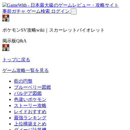
事前ガチャ
ゲーム検索
ログイン
ポケモンSV攻略wiki｜スカーレットバイオレット
掲示板Q&A
トップに戻る
ゲーム攻略一覧を見る
藍の円盤
ブルーベリー図鑑
パルデア図鑑
色違いポケモン
ストーリー攻略
レイドおすすめ
最強ランキング
上位構築まとめ
ダメージ計算機