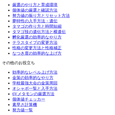
厳選のやり方と育成環境
個体値の厳選と確認方法
努力値の振り方とリセット方法
夢特性の入手方法・遺伝
タマゴの作り方と時間短縮
タマゴ技の遺伝方法と横遺伝
孵化厳選の効率的なやり方
テラスタイプの変更方法
性格の変更方法と性格補正
なつき度の効率的な上げ方
その他のお役立ち
効率的なレベル上げ方法
金策の効率的なやり方
学校最強大会の金策周回
オシャボ一覧と入手方法
6Vメタモンの厳選方法
個体値チェッカー
素早さ計算機
努力値一覧