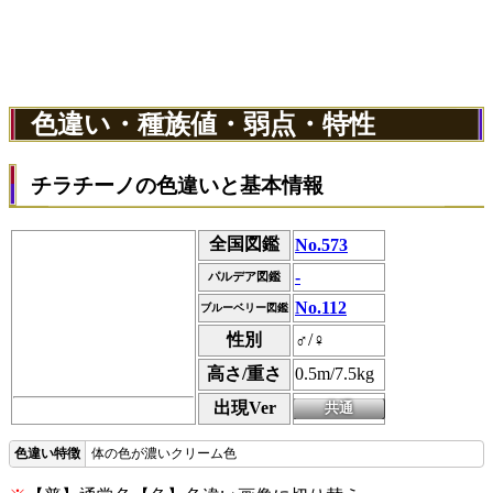
色違い・種族値・弱点・特性
チラチーノの色違いと基本情報
全国図鑑
No.573
-
パルデア図鑑
No.112
ブルーベリー図鑑
性別
♂/♀
高さ/重さ
0.5m/7.5kg
出現Ver
体の色が濃いクリーム色