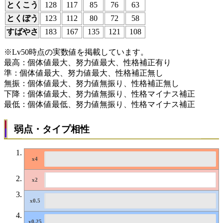
とくこう
128
117
85
76
63
とくぼう
123
112
80
72
58
すばやさ
183
167
135
121
108
※Lv50時点の実数値を掲載しています。
最高：個体値最大、努力値最大、性格補正有り
準：個体値最大、努力値最大、性格補正無し
無振：個体値最大、努力値無振り、性格補正無し
下降：個体値最大、努力値無振り、性格マイナス補正
最低：個体値最低、努力値無振り、性格マイナス補正
弱点・タイプ相性