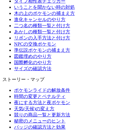
タイプ相性表チェッカー
いうことを聞かない時の対処
木の上のポケモンの捕まえ方
進化キャンセルのやり方
二つ名の種類一覧と付け方
あかしの種類一覧と付け方
リボンの入手方法と付け方
NPCの交換ポケモン
準伝説ポケモンの捕まえ方
図鑑埋めのやり方
国際孵化のやり方
サイズの確認方法
ストーリー・マップ
ポケモンライドの解放条件
時間の変更とペナルティ
夜にする方法と夜ポケモン
天気(天候)の変え方
競りの商品一覧と更新方法
秘密のメニューのヒント
バッジの確認方法と効果