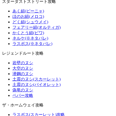
スターダストストリート攻略
あく組(ピーニャ)
ほのお組(メロコ)
どく組(シュウメイ)
フェアリー組(オルティガ)
かくとう組(ビワ)
ネルケ(※ネタバレ)
ラスボス(※ネタバレ)
レジェンドルート攻略
岩壁のヌシ
大空のヌシ
潜鋼のヌシ
土震のヌシ(スカーレット)
土震のヌシ(バイオレット)
偽竜のヌシ
ペパー攻略
ザ・ホームウェイ攻略
ラスボス(スカーレット)攻略