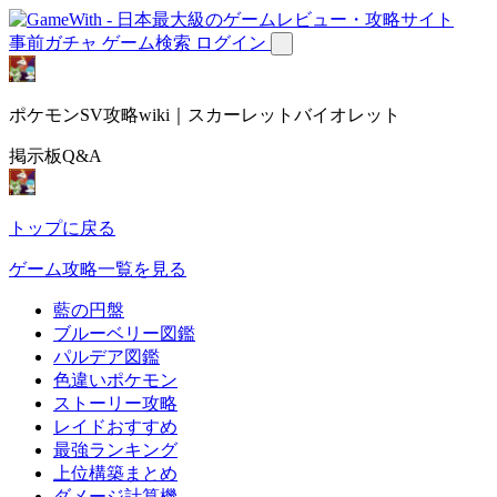
事前ガチャ
ゲーム検索
ログイン
ポケモンSV攻略wiki｜スカーレットバイオレット
掲示板Q&A
トップに戻る
ゲーム攻略一覧を見る
藍の円盤
ブルーベリー図鑑
パルデア図鑑
色違いポケモン
ストーリー攻略
レイドおすすめ
最強ランキング
上位構築まとめ
ダメージ計算機