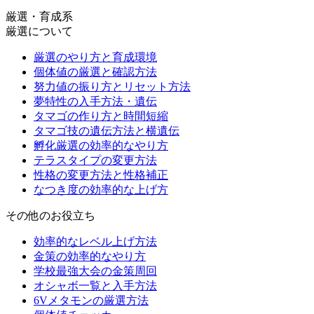
厳選・育成系
厳選について
厳選のやり方と育成環境
個体値の厳選と確認方法
努力値の振り方とリセット方法
夢特性の入手方法・遺伝
タマゴの作り方と時間短縮
タマゴ技の遺伝方法と横遺伝
孵化厳選の効率的なやり方
テラスタイプの変更方法
性格の変更方法と性格補正
なつき度の効率的な上げ方
その他のお役立ち
効率的なレベル上げ方法
金策の効率的なやり方
学校最強大会の金策周回
オシャボ一覧と入手方法
6Vメタモンの厳選方法