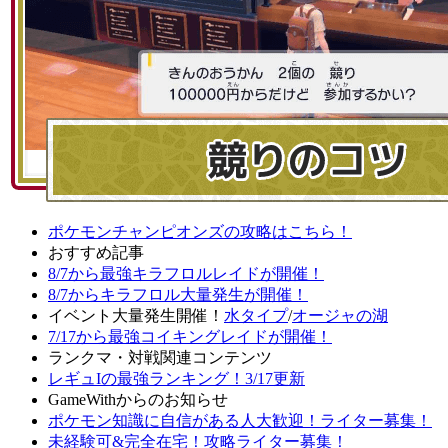
ポケモンチャンピオンズの攻略はこちら！
おすすめ記事
8/7から最強キラフロルレイドが開催！
8/7からキラフロル大量発生が開催！
イベント大量発生開催！
水タイプ
/
オージャの湖
7/17から最強コイキングレイドが開催！
ランクマ・対戦関連コンテンツ
レギュIの最強ランキング！3/17更新
GameWithからのお知らせ
ポケモン知識に自信がある人大歓迎！ライター募集！
未経験可&完全在宅！攻略ライター募集！