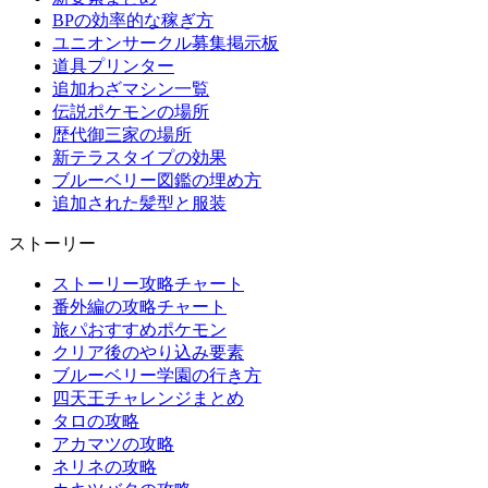
BPの効率的な稼ぎ方
ユニオンサークル募集掲示板
道具プリンター
追加わざマシン一覧
伝説ポケモンの場所
歴代御三家の場所
新テラスタイプの効果
ブルーベリー図鑑の埋め方
追加された髪型と服装
ストーリー
ストーリー攻略チャート
番外編の攻略チャート
旅パおすすめポケモン
クリア後のやり込み要素
ブルーベリー学園の行き方
四天王チャレンジまとめ
タロの攻略
アカマツの攻略
ネリネの攻略