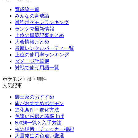
育成論一覧
みんなの育成論
最強ポケモンランキング
ランクマ最新情報
上位の構築記事まとめ
大会情報まとめ
最新レンタルパーティ一覧
上位の使用率ランキング
ダメージ計算機
対戦で使う用語一覧
ポケモン・技・特性
人気記事
御三家のおすすめ
旅パおすすめポケモン
進化条件・進化方法
色違い厳選と確率上げ
600族一覧と入手方法
杭の場所｜チェッカー機能
大量発生の色違い厳選