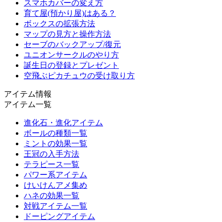
スマホカバーの変え方
育て屋(預かり屋)はある？
ボックスの拡張方法
マップの見方と操作方法
セーブのバックアップ/復元
ユニオンサークルのやり方
誕生日の登録とプレゼント
空飛ぶピカチュウの受け取り方
アイテム情報
アイテム一覧
進化石・進化アイテム
ボールの種類一覧
ミントの効果一覧
王冠の入手方法
テラピース一覧
パワー系アイテム
けいけんアメ集め
ハネの効果一覧
対戦アイテム一覧
ドーピングアイテム