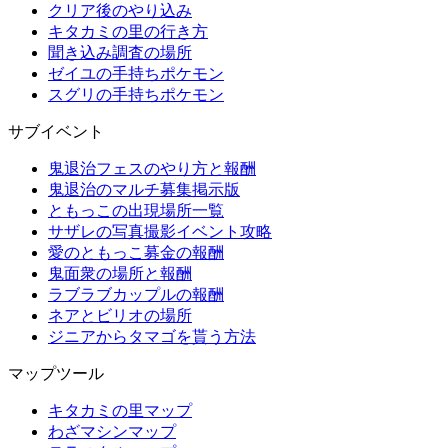
クリア後のやり込み
キタカミの里の行き方
聞き込み調査の場所
ゼイユの手持ちポケモン
スグリの手持ちポケモン
サブイベント
鬼退治フェスのやり方と報酬
鬼退治のマルチ募集掲示版
ともっこの出現場所一覧
サザレの写真撮影イベント攻略
愛のともっこ募金の報酬
鬼面衆の場所と報酬
ラブラブカップルの報酬
ネアとビリオの場所
ジニアからタマゴを貰う方法
マップツール
キタカミの里マップ
わざマシンマップ