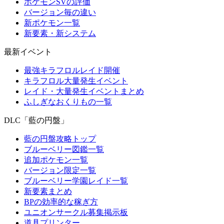
ポケモンSVの評価
バージョン毎の違い
新ポケモン一覧
新要素・新システム
最新イベント
最強キラフロルレイド開催
キラフロル大量発生イベント
レイド・大量発生イベントまとめ
ふしぎなおくりもの一覧
DLC「藍の円盤」
藍の円盤攻略トップ
ブルーベリー図鑑一覧
追加ポケモン一覧
バージョン限定一覧
ブルーベリー学園レイド一覧
新要素まとめ
BPの効率的な稼ぎ方
ユニオンサークル募集掲示板
道具プリンター