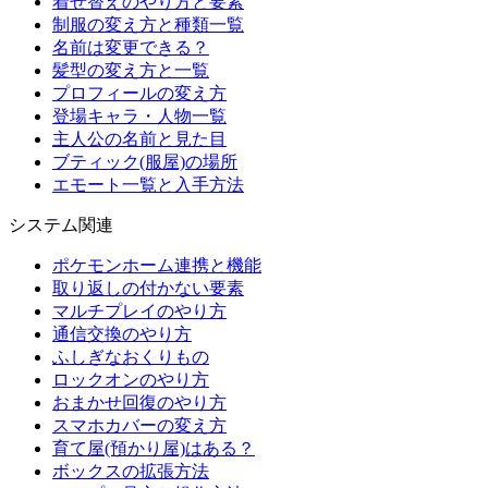
着せ替えのやり方と要素
制服の変え方と種類一覧
名前は変更できる？
髪型の変え方と一覧
プロフィールの変え方
登場キャラ・人物一覧
主人公の名前と見た目
ブティック(服屋)の場所
エモート一覧と入手方法
システム関連
ポケモンホーム連携と機能
取り返しの付かない要素
マルチプレイのやり方
通信交換のやり方
ふしぎなおくりもの
ロックオンのやり方
おまかせ回復のやり方
スマホカバーの変え方
育て屋(預かり屋)はある？
ボックスの拡張方法