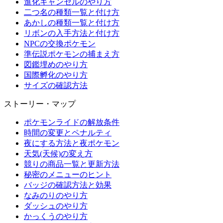
進化キャンセルのやり方
二つ名の種類一覧と付け方
あかしの種類一覧と付け方
リボンの入手方法と付け方
NPCの交換ポケモン
準伝説ポケモンの捕まえ方
図鑑埋めのやり方
国際孵化のやり方
サイズの確認方法
ストーリー・マップ
ポケモンライドの解放条件
時間の変更とペナルティ
夜にする方法と夜ポケモン
天気(天候)の変え方
競りの商品一覧と更新方法
秘密のメニューのヒント
バッジの確認方法と効果
なみのりのやり方
ダッシュのやり方
かっくうのやり方