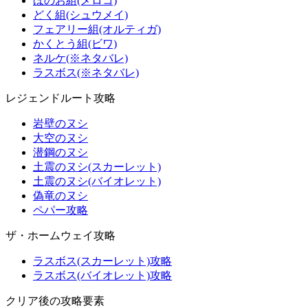
ほのお組(メロコ)
どく組(シュウメイ)
フェアリー組(オルティガ)
かくとう組(ビワ)
ネルケ(※ネタバレ)
ラスボス(※ネタバレ)
レジェンドルート攻略
岩壁のヌシ
大空のヌシ
潜鋼のヌシ
土震のヌシ(スカーレット)
土震のヌシ(バイオレット)
偽竜のヌシ
ペパー攻略
ザ・ホームウェイ攻略
ラスボス(スカーレット)攻略
ラスボス(バイオレット)攻略
クリア後の攻略要素