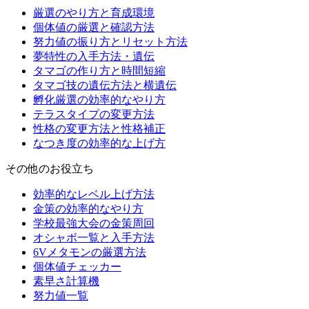
厳選のやり方と育成環境
個体値の厳選と確認方法
努力値の振り方とリセット方法
夢特性の入手方法・遺伝
タマゴの作り方と時間短縮
タマゴ技の遺伝方法と横遺伝
孵化厳選の効率的なやり方
テラスタイプの変更方法
性格の変更方法と性格補正
なつき度の効率的な上げ方
その他のお役立ち
効率的なレベル上げ方法
金策の効率的なやり方
学校最強大会の金策周回
オシャボ一覧と入手方法
6Vメタモンの厳選方法
個体値チェッカー
素早さ計算機
努力値一覧