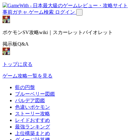
事前ガチャ
ゲーム検索
ログイン
ポケモンSV攻略wiki｜スカーレットバイオレット
掲示板Q&A
トップに戻る
ゲーム攻略一覧を見る
藍の円盤
ブルーベリー図鑑
パルデア図鑑
色違いポケモン
ストーリー攻略
レイドおすすめ
最強ランキング
上位構築まとめ
ダメージ計算機