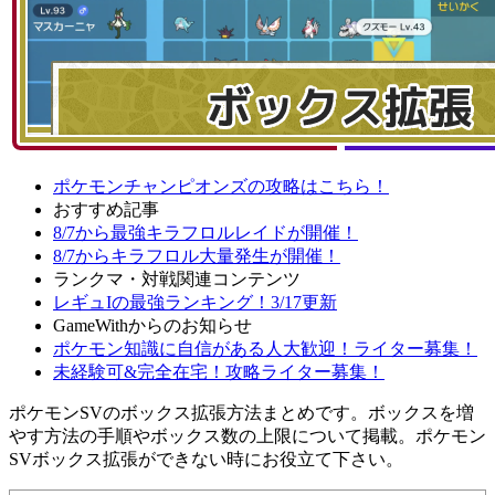
ポケモンチャンピオンズの攻略はこちら！
おすすめ記事
8/7から最強キラフロルレイドが開催！
8/7からキラフロル大量発生が開催！
ランクマ・対戦関連コンテンツ
レギュIの最強ランキング！3/17更新
GameWithからのお知らせ
ポケモン知識に自信がある人大歓迎！ライター募集！
未経験可&完全在宅！攻略ライター募集！
ポケモンSVのボックス拡張方法まとめです。ボックスを増
やす方法の手順やボックス数の上限について掲載。ポケモン
SVボックス拡張ができない時にお役立て下さい。