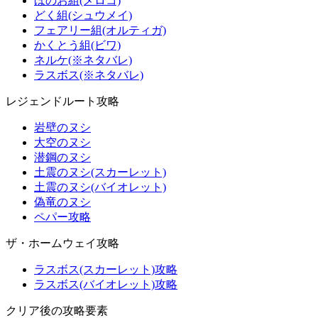
ほのお組(メロコ)
どく組(シュウメイ)
フェアリー組(オルティガ)
かくとう組(ビワ)
ネルケ(※ネタバレ)
ラスボス(※ネタバレ)
レジェンドルート攻略
岩壁のヌシ
大空のヌシ
潜鋼のヌシ
土震のヌシ(スカーレット)
土震のヌシ(バイオレット)
偽竜のヌシ
ペパー攻略
ザ・ホームウェイ攻略
ラスボス(スカーレット)攻略
ラスボス(バイオレット)攻略
クリア後の攻略要素