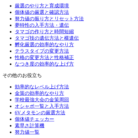
厳選のやり方と育成環境
個体値の厳選と確認方法
努力値の振り方とリセット方法
夢特性の入手方法・遺伝
タマゴの作り方と時間短縮
タマゴ技の遺伝方法と横遺伝
孵化厳選の効率的なやり方
テラスタイプの変更方法
性格の変更方法と性格補正
なつき度の効率的な上げ方
その他のお役立ち
効率的なレベル上げ方法
金策の効率的なやり方
学校最強大会の金策周回
オシャボ一覧と入手方法
6Vメタモンの厳選方法
個体値チェッカー
素早さ計算機
努力値一覧