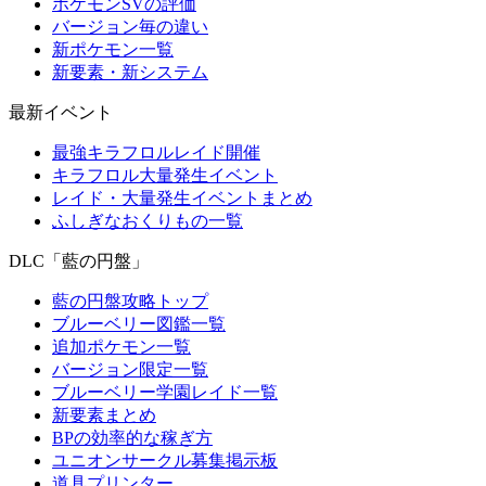
ポケモンSVの評価
バージョン毎の違い
新ポケモン一覧
新要素・新システム
最新イベント
最強キラフロルレイド開催
キラフロル大量発生イベント
レイド・大量発生イベントまとめ
ふしぎなおくりもの一覧
DLC「藍の円盤」
藍の円盤攻略トップ
ブルーベリー図鑑一覧
追加ポケモン一覧
バージョン限定一覧
ブルーベリー学園レイド一覧
新要素まとめ
BPの効率的な稼ぎ方
ユニオンサークル募集掲示板
道具プリンター