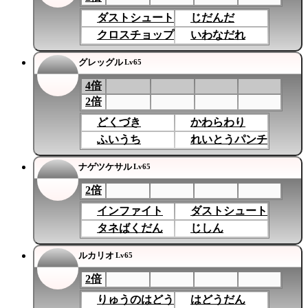
ダストシュート
じだんだ
クロスチョップ
いわなだれ
グレッグル
Lv65
4倍
2倍
どくづき
かわらわり
ふいうち
れいとうパンチ
ナゲツケサル
Lv65
2倍
インファイト
ダストシュート
タネばくだん
じしん
ルカリオ
Lv65
2倍
りゅうのはどう
はどうだん