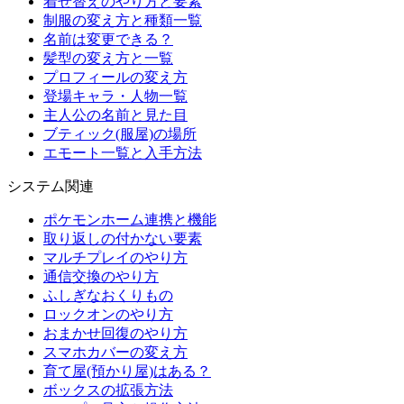
着せ替えのやり方と要素
制服の変え方と種類一覧
名前は変更できる？
髪型の変え方と一覧
プロフィールの変え方
登場キャラ・人物一覧
主人公の名前と見た目
ブティック(服屋)の場所
エモート一覧と入手方法
システム関連
ポケモンホーム連携と機能
取り返しの付かない要素
マルチプレイのやり方
通信交換のやり方
ふしぎなおくりもの
ロックオンのやり方
おまかせ回復のやり方
スマホカバーの変え方
育て屋(預かり屋)はある？
ボックスの拡張方法