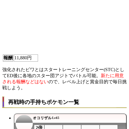
報酬
11,880円
強化されたビワとはスタートレーニングセンター(STC)とし
てED後に各地のスター団アジトでバトル可能。
新たに用意
される報酬などはない
ので、レベル上げと賞金目的で毎日挑
戦しよう。
再戦時の手持ちポケモン一覧
オコリザル
Lv65
2倍