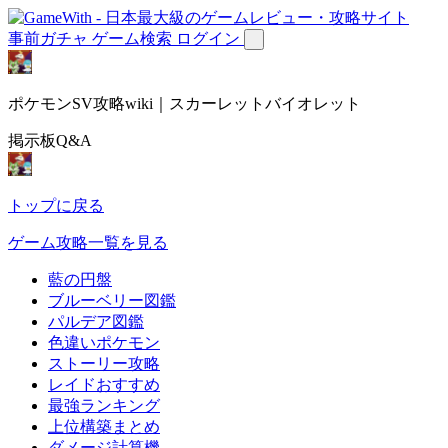
事前ガチャ
ゲーム検索
ログイン
ポケモンSV攻略wiki｜スカーレットバイオレット
掲示板Q&A
トップに戻る
ゲーム攻略一覧を見る
藍の円盤
ブルーベリー図鑑
パルデア図鑑
色違いポケモン
ストーリー攻略
レイドおすすめ
最強ランキング
上位構築まとめ
ダメージ計算機