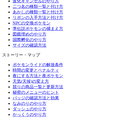
進化キャンセルのやり方
二つ名の種類一覧と付け方
あかしの種類一覧と付け方
リボンの入手方法と付け方
NPCの交換ポケモン
準伝説ポケモンの捕まえ方
図鑑埋めのやり方
国際孵化のやり方
サイズの確認方法
ストーリー・マップ
ポケモンライドの解放条件
時間の変更とペナルティ
夜にする方法と夜ポケモン
天気(天候)の変え方
競りの商品一覧と更新方法
秘密のメニューのヒント
バッジの確認方法と効果
なみのりのやり方
ダッシュのやり方
かっくうのやり方