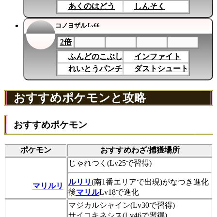
あくのはどう
しんそく
コノヨザル
Lv66
2倍
ふんどのこぶし
インファイト
れいとうパンチ
ダストシュート
おすすめポケモンと攻略
おすすめポケモン
ポケモン
おすすめわざ/捕獲場所
じゃれつく(Lv25で習得)
ルリリ
(南1番エリアで出現)がなつき進化
マリルリ
後
マリル
Lv18で進化
マジカルシャイン(Lv30で習得)
サイコキネシス(Lv46で習得)