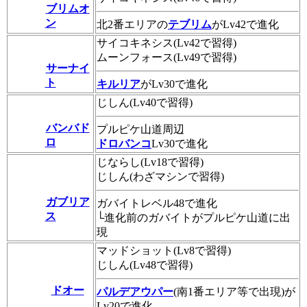
ブリムオ
ン
北2番エリアの
テブリム
がLv42で進化
サイコキネシス(Lv42で習得)
ムーンフォース(Lv49で習得)
サーナイ
ト
キルリア
がLv30で進化
じしん(Lv40で習得)
バンバド
プルピケ山道周辺
ロ
ドロバンコ
Lv30で進化
じならし(Lv18で習得)
じしん(わざマシンで習得)
ガブリア
ガバイトレベル48で進化
ス
└進化前のガバイトがプルピケ山道に出
現
マッドショット(Lv8で習得)
じしん(Lv48で習得)
ドオー
パルデアウパー
(南1番エリア等で出現)が
Lv20で進化