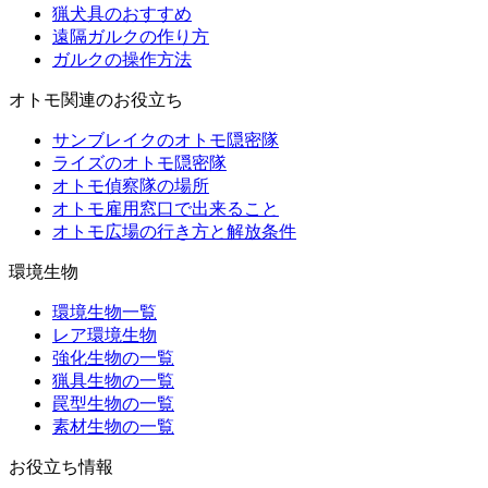
猟犬具のおすすめ
遠隔ガルクの作り方
ガルクの操作方法
オトモ関連のお役立ち
サンブレイクのオトモ隠密隊
ライズのオトモ隠密隊
オトモ偵察隊の場所
オトモ雇用窓口で出来ること
オトモ広場の行き方と解放条件
環境生物
環境生物一覧
レア環境生物
強化生物の一覧
猟具生物の一覧
罠型生物の一覧
素材生物の一覧
お役立ち情報