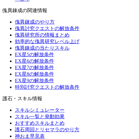
傀異錬成の関連情報
傀異錬成のやり方
傀異討究クエストの解放条件
傀異研究所の情報まとめ
効率的な傀異研究レベル上げ
傀異錬成の当たりスキル
EX星5の解放条件
EX星6の解放条件
EX星7の解放条件
EX星8の解放条件
EX星9の解放条件
特別討究クエストの解放条件
護石・スキル情報
スキルシミュレーター
スキル一覧と発動効果
おすすめスキルまとめ
護石周回とリセマラのやり方
神おま早見表