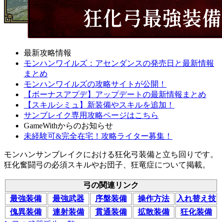
最新攻略情報
モンハンワイルズ：アセンダンスの発売日と最新情報
まとめ
モンハンワイルズの攻略サイトが公開！
【ボーナスアプデ】アップデートの最新情報まとめ
【スキルシミュ】新装備やスキルを追加！
サンブレイク専用攻略ページはこちら
GameWithからのお知らせ
未経験可&完全在宅！攻略ライター募集！
モンハンサンブレイクにおける狂化弓装備と立ち回りです。
狂化奮闘弓の必須スキルやお団子、狂竜症について掲載。
弓の関連リンク
最強装備
最強武器
序盤装備
操作方法
入れ替え技
傀異装備
連射装備
貫通装備
拡散装備
狂化装備