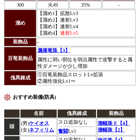
300
火49
35%
-
【溜め1】
拡散Lv3
【溜め2】
連射Lv3
溜め
【溜め3】
連射Lv4
【溜め4】
連射Lv5
装飾品
-
属痛竜珠【3】
百竜装飾品
属性に弱い部位を弱点属性で攻撃すると属
性ダメージが少し増加
①百竜装飾品スロットLv拡張
傀異錬成
②属性強化Lv1〜
おすすめ装備(防具)
名前
傀異錬成
装飾品
スロ追加なし
(男)
ケイオス
溜幅珠Ⅱ【4】
頭
(女)
ネフィリム
溜幅珠【2】
奮闘
Lv1
スロ追加なし