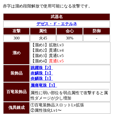
赤字は溜め段階解放で使用可能になる攻撃です。
武器名
デゼス・ド・エテルネ
攻撃
属性
会心
防御
300
火45
30%
-
【溜め1】
拡散Lv3
【溜め2】
貫通Lv4
溜め
【溜め3】
貫通Lv5
【溜め4】
貫通Lv5
跳躍珠【2】
装飾品
炎鱗珠【1】
炎鱗珠【1】
属痛竜珠【3】
百竜装飾品
属性に弱い部位を弱点属性で攻撃すると属
性ダメージが少し増加
①百竜装飾品スロットLv拡張
傀異錬成
②属性強化Lv1〜