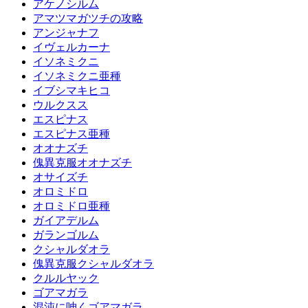
アケノシルム
アマツマガツチの攻略
アンジャナフ
イヴェルカーナ
イソネミクニ
イソネミクニ亜種
イブシマキヒコ
ウルクスス
エスピナス
エスピナス亜種
オオナズチ
傀異克服オオナズチ
オサイズチ
オロミドロ
オロミドロ亜種
ガイアデルム
ガランゴルム
クシャルダオラ
傀異克服クシャルダオラ
クルルヤック
ゴアマガラ
混沌に呻くゴアマガラ