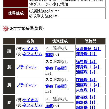
性ダメージが少し増加
①属性強化Lv1〜
傀異錬成
②攻撃力強化Lv1
おすすめ装備(防具)
名前
傀異錬成
装飾品
スロ追加なし
(男)
ケイオス
火炎珠Ⅳ【4】
頭
(女)
ネフィリム
渾身珠【2】
奮闘
Lv1
スロ追加なし
強弓珠【4】
胴
プライマル
渾身珠Ⅱ【4】
業鎧【修羅】
溜幅珠【2】
Lv1
スロ追加なし
狂蝕珠【4】
腕
プライマル
溜幅珠Ⅱ【4】
業鎧【修羅】
火炎珠【1】
Lv1
散弾珠【3】
スロ追加なし
(男)
ケイオス
腰
鋼殻珠【1】
(女)
ネフィリム
血氣
Lv1
鋼殻珠【1】