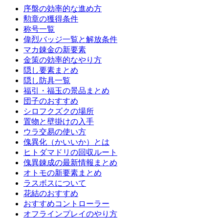
序盤の効率的な進め方
勲章の獲得条件
称号一覧
偉烈バッジ一覧と解放条件
マカ錬金の新要素
金策の効率的なやり方
隠し要素まとめ
隠し防具一覧
福引・福玉の景品まとめ
団子のおすすめ
シロフクズクの場所
置物と壁掛けの入手
ウラ交易の使い方
傀異化（かいいか）とは
ヒトダマドリの回収ルート
傀異錬成の最新情報まとめ
オトモの新要素まとめ
ラスボスについて
花結のおすすめ
おすすめコントローラー
オフラインプレイのやり方