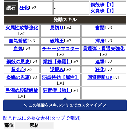
鋼殻珠【1】
護石
狂化
Lv2
-
火炎珠【1】
発動スキル
火属性攻撃強化
見切り
Lv4
奮闘
Lv3
Lv5
血氣覚醒
Lv3
破壊王
Lv3
渾身
Lv3
血氣
Lv3
チャージマスター
貫通弾・貫通矢強化
Lv3
Lv3
鋼殻の恩恵
Lv3
業鎧【修羅】
Lv3
連撃
Lv2
超会心
Lv2
逆恨み
Lv2
狂化
Lv2
炎鱗の恩恵
Lv2
弱点特効【属性】
回避距離UP
Lv1
Lv1
弓溜め段階解放
狂竜症【蝕】
Lv1
Lv1
＼ この装備をスキルシミュでカスタマイズ ／
防具作成に必要な素材(タップで開閉)
部位
素材