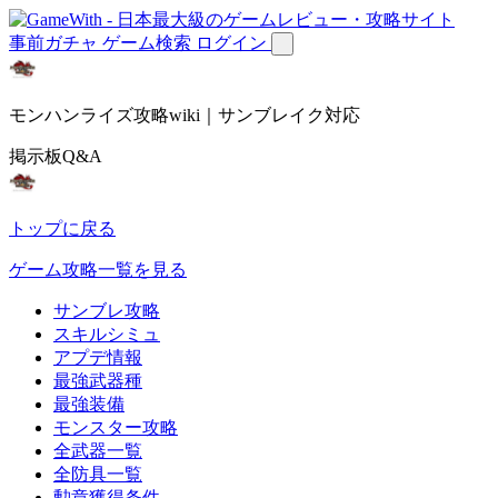
事前ガチャ
ゲーム検索
ログイン
モンハンライズ攻略wiki｜サンブレイク対応
掲示板Q&A
トップに戻る
ゲーム攻略一覧を見る
サンブレ攻略
スキルシミュ
アプデ情報
最強武器種
最強装備
モンスター攻略
全武器一覧
全防具一覧
勲章獲得条件