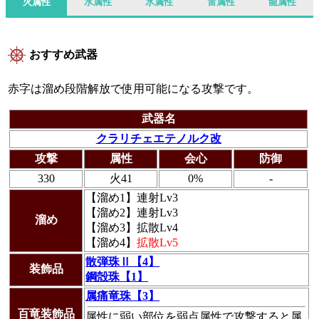
火属性
水属性
氷属性
雷属性
龍属性
おすすめ武器
赤字は溜め段階解放で使用可能になる攻撃です。
武器名
クラリチェエテノルク改
攻撃
属性
会心
防御
330
火41
0%
-
【溜め1】
連射Lv3
【溜め2】
連射Lv3
溜め
【溜め3】
拡散Lv4
【溜め4】
拡散Lv5
散弾珠Ⅱ【4】
装飾品
鋼殻珠【1】
属痛竜珠【3】
百竜装飾品
属性に弱い部位を弱点属性で攻撃すると属