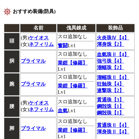
おすすめ装備(防具)
名前
傀異錬成
装飾品
スロ追加なし
(男)
ケイオス
火炎珠Ⅳ【4】
頭
(女)
ネフィリム
渾身珠【2】
奮闘
Lv1
スロ追加なし
血氣珠Ⅱ【4】
胴
プライマル
強弓珠【4】
業鎧【修羅】
溜幅珠【2】
Lv1
スロ追加なし
溜幅珠Ⅱ【4】
腕
プライマル
狂蝕珠【4】
業鎧【修羅】
連撃珠【2】
Lv1
貫通珠【3】
スロ追加なし
(男)
ケイオス
腰
鋼殻珠【1】
(女)
ネフィリム
血氣
Lv1
鋼殻珠【1】
スロ追加なし
貫通珠Ⅱ【4】
脚
プライマル
業鎧【修羅】
渾身珠Ⅱ【4】
Lv1