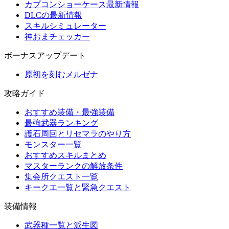
カプコンショーケース最新情報
DLCの最新情報
スキルシミュレーター
神おまチェッカー
ボーナスアップデート
原初を刻むメルゼナ
攻略ガイド
おすすめ装備・最強装備
最強武器ランキング
護石周回とリセマラのやり方
モンスター一覧
おすすめスキルまとめ
マスターランクの解放条件
集会所クエスト一覧
キークエ一覧と緊急クエスト
装備情報
武器種一覧と派生図