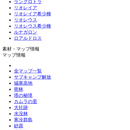
ラングロトラ
リオレイア
リオレイア希少種
リオレウス
リオレウス希少種
ルナガロン
ロアルドロス
素材・マップ情報
マップ情報
全マップ一覧
サブキャンプ解放
城塞高地
密林
塔の秘境
カムラの里
大社跡
水没林
寒冷群島
砂原