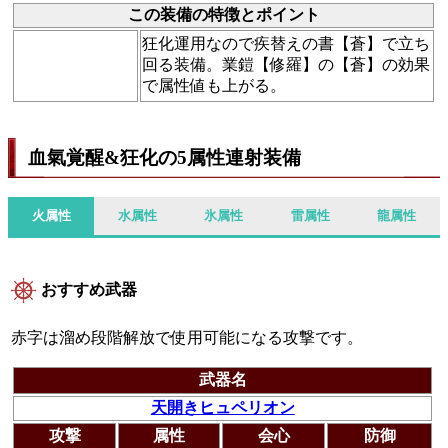
この装備の特徴とポイント
狂化運用なので疾替えの書【蒼】で立ち
回る装備。業鎧【修羅】の【蒼】の効果
で属性値も上がる。
血氣覚醒&狂化の5属性連射装備
火属性
水属性
氷属性
雷属性
龍属性
おすすめ武器
赤字は溜め段階解放で使用可能になる攻撃です。
武器名
天開きヒュペリオン
攻撃
属性
会心
防御