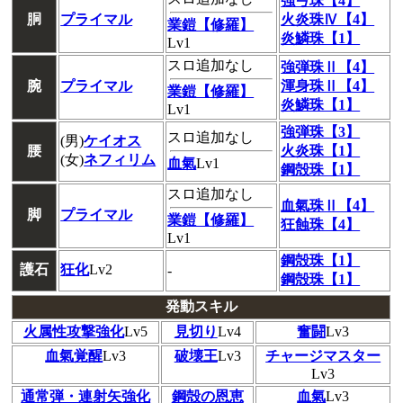
強弓珠【4】
胴
プライマル
火炎珠Ⅳ【4】
業鎧【修羅】
炎鱗珠【1】
Lv1
スロ追加なし
強弾珠Ⅱ【4】
腕
プライマル
渾身珠Ⅱ【4】
業鎧【修羅】
炎鱗珠【1】
Lv1
強弾珠【3】
スロ追加なし
(男)
ケイオス
腰
火炎珠【1】
(女)
ネフィリム
血氣
Lv1
鋼殻珠【1】
スロ追加なし
血氣珠Ⅱ【4】
脚
プライマル
業鎧【修羅】
狂蝕珠【4】
Lv1
鋼殻珠【1】
護石
狂化
Lv2
-
鋼殻珠【1】
発動スキル
火属性攻撃強化
Lv5
見切り
Lv4
奮闘
Lv3
血氣覚醒
Lv3
破壊王
Lv3
チャージマスター
Lv3
通常弾・連射矢強化
鋼殻の恩恵
血氣
Lv3