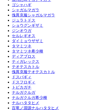
ゴシャハギ
シャガルマガラ
傀異克服シャガルマガラ
ジュラトドス
ショウグンギザミ
ジンオウガ
セルレギオス
ダイミョウザザミ
タマミツネ
タマミツネ希少種
ディアブロス
ティガレックス
テオテスカトル
傀異克服テオテスカトル
ドスバギィ
ドスフロギィ
トビカガチ
ナルガクルガ
ナルガクルガ希少種
ナルハタタヒメ
百竜ノ淵源ナルハタタヒメ