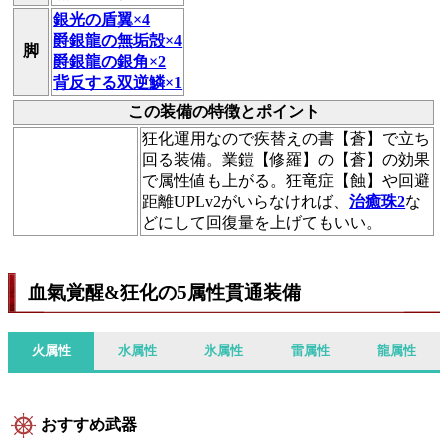
銀光の盾翼×4
爵銀龍の無垢殻×4
脚
爵銀龍の銀角×2
背反する双逆鱗×1
この装備の特徴とポイント
狂化運用なので疾替えの書【蒼】で立ち
回る装備。業鎧【修羅】の【蒼】の効果
で属性値も上がる。狂竜症【蝕】や回避
距離UPLv2がいらなければ、
治癒珠2
な
どにして回復量を上げてもいい。
血氣覚醒&狂化の5属性貫通装備
火属性
水属性
氷属性
雷属性
龍属性
おすすめ武器