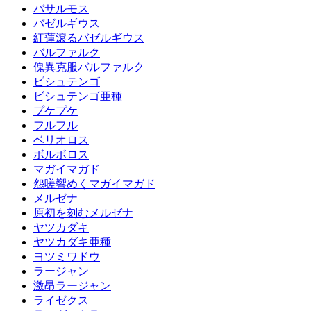
バサルモス
バゼルギウス
紅蓮滾るバゼルギウス
バルファルク
傀異克服バルファルク
ビシュテンゴ
ビシュテンゴ亜種
プケプケ
フルフル
ベリオロス
ボルボロス
マガイマガド
怨嗟響めくマガイマガド
メルゼナ
原初を刻むメルゼナ
ヤツカダキ
ヤツカダキ亜種
ヨツミワドウ
ラージャン
激昂ラージャン
ライゼクス