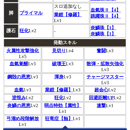
スロ追加なし
血氣珠Ⅱ【4】
脚
プライマル
業鎧【修羅】
跳躍珠Ⅱ【4】
Lv1
炎鱗珠【1】
護石
狂化
Lv2
-
炎鱗珠【1】
発動スキル
火属性攻撃強化
見切り
Lv4
奮闘
Lv3
Lv5
血氣覚醒
Lv3
破壊王
Lv3
散弾・拡散矢強化
Lv3
鋼殻の恩恵
Lv3
渾身
Lv3
チャージマスター
Lv3
血氣
Lv3
業鎧【修羅】
Lv3
超会心
Lv2
逆恨み
Lv2
狂化
Lv2
回避距離UP
Lv2
炎鱗の恩恵
Lv2
弱点特効【属性】
連撃
Lv1
Lv1
弓溜め段階解放
狂竜症【蝕】
Lv1
Lv1