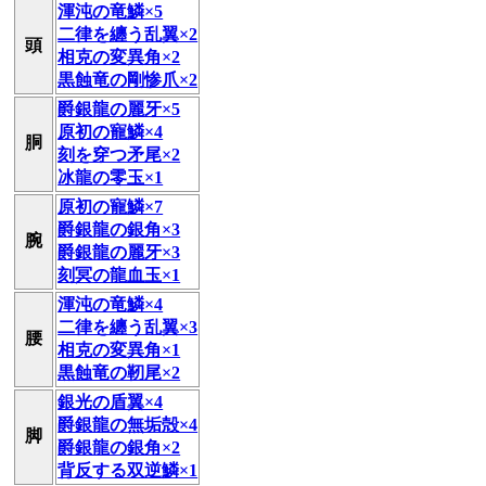
渾沌の竜鱗×5
二律を纏う乱翼×2
頭
相克の変異角×2
黒蝕竜の剛惨爪×2
爵銀龍の麗牙×5
原初の寵鱗×4
胴
刻を穿つ矛尾×2
冰龍の零玉×1
原初の寵鱗×7
爵銀龍の銀角×3
腕
爵銀龍の麗牙×3
刻冥の龍血玉×1
渾沌の竜鱗×4
二律を纏う乱翼×3
腰
相克の変異角×1
黒蝕竜の靭尾×2
銀光の盾翼×4
爵銀龍の無垢殻×4
脚
爵銀龍の銀角×2
背反する双逆鱗×1