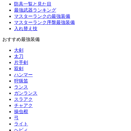
防具一覧と見た目
最強武器ランキング
マスターランクの最強装備
マスターランク序盤最強装備
入れ替え技
おすすめ最強装備
大剣
太刀
片手剣
双剣
ハンマー
狩猟笛
ランス
ガンランス
スラアク
チャアク
操虫棍
弓
ライト
ヘビィ