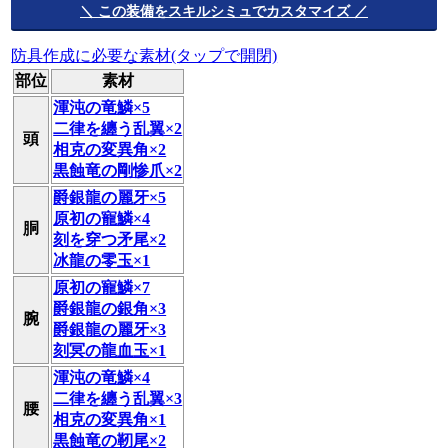
＼ この装備をスキルシミュでカスタマイズ ／
防具作成に必要な素材(タップで開閉)
部位
素材
渾沌の竜鱗×5
二律を纏う乱翼×2
頭
相克の変異角×2
黒蝕竜の剛惨爪×2
爵銀龍の麗牙×5
原初の寵鱗×4
胴
刻を穿つ矛尾×2
冰龍の零玉×1
原初の寵鱗×7
爵銀龍の銀角×3
腕
爵銀龍の麗牙×3
刻冥の龍血玉×1
渾沌の竜鱗×4
二律を纏う乱翼×3
腰
相克の変異角×1
黒蝕竜の靭尾×2