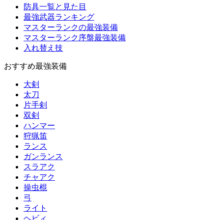
防具一覧と見た目
最強武器ランキング
マスターランクの最強装備
マスターランク序盤最強装備
入れ替え技
おすすめ最強装備
大剣
太刀
片手剣
双剣
ハンマー
狩猟笛
ランス
ガンランス
スラアク
チャアク
操虫棍
弓
ライト
ヘビィ