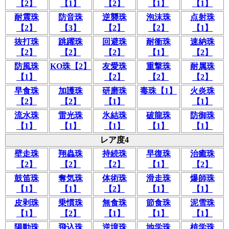
【2】
【1】
【2】
【1】
【1】
耐震珠
防音珠
逆襲珠
泡沫珠
点射珠
【2】
【3】
【2】
【2】
【1】
抜打珠
跳躍珠
回避珠
耐衝珠
速納珠
【2】
【2】
【2】
【1】
【2】
防風珠
KO珠【2】
友愛珠
重撃珠
耐属珠
【1】
【2】
【2】
【2】
早食珠
加護珠
研磨珠
毒珠【1】
火炎珠
【2】
【2】
【1】
【1】
流水珠
雷光珠
氷結珠
破龍珠
防御珠
【1】
【1】
【1】
【1】
【1】
レア度4
壁走珠
翔蟲珠
持続珠
早復珠
治癒珠
【2】
【2】
【2】
【1】
【2】
鼓笛珠
奪気珠
体術珠
滑走珠
爆師珠
【1】
【1】
【2】
【1】
【1】
皮剥珠
乗慣珠
無食珠
節食珠
泥雪珠
【1】
【2】
【1】
【1】
【1】
陽動珠
飛込珠
逆境珠
地学珠
植学珠