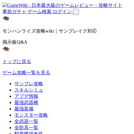
事前ガチャ
ゲーム検索
ログイン
モンハンライズ攻略wiki｜サンブレイク対応
掲示板Q&A
トップに戻る
ゲーム攻略一覧を見る
サンブレ攻略
スキルシミュ
アプデ情報
最強武器種
最強装備
モンスター攻略
全武器一覧
全防具一覧
勲章獲得条件