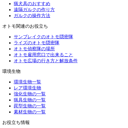
猟犬具のおすすめ
遠隔ガルクの作り方
ガルクの操作方法
オトモ関連のお役立ち
サンブレイクのオトモ隠密隊
ライズのオトモ隠密隊
オトモ偵察隊の場所
オトモ雇用窓口で出来ること
オトモ広場の行き方と解放条件
環境生物
環境生物一覧
レア環境生物
強化生物の一覧
猟具生物の一覧
罠型生物の一覧
素材生物の一覧
お役立ち情報