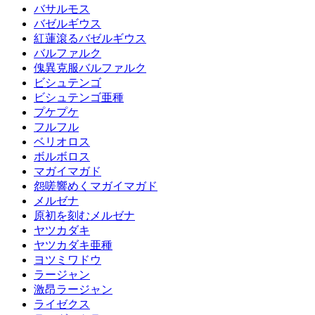
バサルモス
バゼルギウス
紅蓮滾るバゼルギウス
バルファルク
傀異克服バルファルク
ビシュテンゴ
ビシュテンゴ亜種
プケプケ
フルフル
ベリオロス
ボルボロス
マガイマガド
怨嗟響めくマガイマガド
メルゼナ
原初を刻むメルゼナ
ヤツカダキ
ヤツカダキ亜種
ヨツミワドウ
ラージャン
激昂ラージャン
ライゼクス