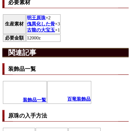
必要素材
明王原珠
×2
生産素材
傀異化した骨
×3
古龍の大宝玉
×1
必要金額
12000z
関連記事
装飾品一覧
百竜装飾品
装飾品一覧
原珠の入手方法