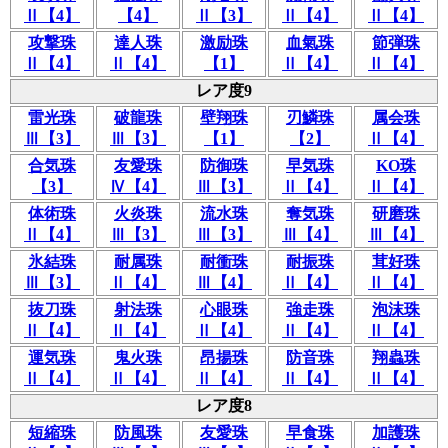
Ⅱ【4】
【4】
Ⅱ【3】
Ⅱ【4】
Ⅱ【4】
攻撃珠
達人珠
激励珠
血氣珠
節弾珠
Ⅱ【4】
Ⅱ【4】
【1】
Ⅱ【4】
Ⅱ【4】
レア度9
雷光珠
破龍珠
壁翔珠
刃鱗珠
属会珠
Ⅲ【3】
Ⅲ【3】
【1】
【2】
Ⅱ【4】
合気珠
友愛珠
防御珠
早気珠
KO珠
【3】
Ⅳ【4】
Ⅲ【3】
Ⅱ【4】
Ⅱ【4】
体術珠
火炎珠
流水珠
奪気珠
研磨珠
Ⅱ【4】
Ⅲ【3】
Ⅲ【3】
Ⅲ【4】
Ⅲ【4】
氷結珠
耐属珠
耐衝珠
耐振珠
茸好珠
Ⅲ【3】
Ⅱ【4】
Ⅲ【4】
Ⅱ【4】
Ⅱ【4】
抜刀珠
射法珠
心眼珠
強走珠
泡沫珠
Ⅱ【4】
Ⅱ【4】
Ⅱ【4】
Ⅱ【4】
Ⅱ【4】
運気珠
鬼火珠
昂揚珠
防音珠
翔蟲珠
Ⅱ【4】
Ⅱ【4】
Ⅱ【4】
Ⅱ【4】
Ⅱ【4】
レア度8
短縮珠
防風珠
友愛珠
早食珠
加護珠