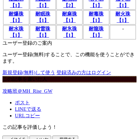
【1】
【1】
【2】
【1】
【1】
耐爆珠
耐眠珠
耐麻珠
耐毒珠
耐火珠
【1】
【1】
【1】
【1】
【1】
-
耐水珠
耐雷珠
耐氷珠
耐龍珠
【1】
【1】
【1】
【1】
ユーザー登録のご案内
ユーザー登録(無料)することで、この機能を使うことができ
ます。
新規登録(無料)して使う
登録済みの方はログイン
この記事を書いた人
攻略班＠MH_Rise_GW
ポスト
LINEで送る
URLコピー
この記事を評価しよう！