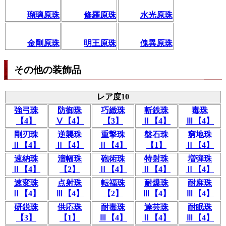
瑠璃原珠
修羅原珠
水光原珠
金剛原珠
明王原珠
傀異原珠
その他の装飾品
レア度10
強弓珠
防御珠
巧緻珠
斬鉄珠
毒珠
【4】
Ⅴ【4】
【3】
Ⅱ【4】
Ⅲ【4】
剛刃珠
逆襲珠
重撃珠
盤石珠
窮地珠
Ⅱ【4】
Ⅱ【4】
Ⅱ【4】
【1】
Ⅱ【4】
速納珠
溜幅珠
砲術珠
特射珠
増弾珠
Ⅱ【4】
【2】
Ⅱ【4】
Ⅱ【4】
Ⅱ【4】
速変珠
点射珠
転福珠
耐爆珠
耐麻珠
Ⅱ【4】
Ⅲ【4】
【2】
Ⅲ【4】
Ⅲ【4】
研鋭珠
供応珠
耐毒珠
達芸珠
耐眠珠
【3】
【1】
Ⅲ【4】
Ⅱ【4】
Ⅲ【4】