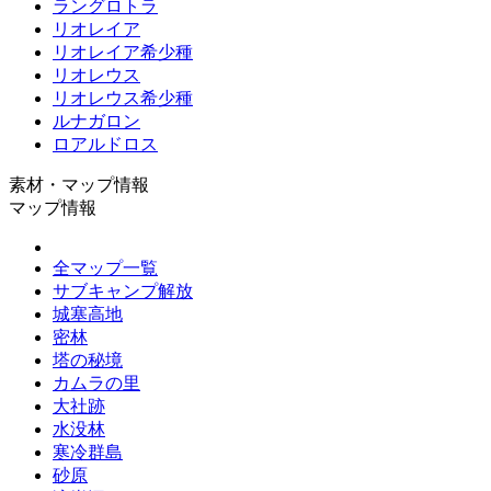
ラングロトラ
リオレイア
リオレイア希少種
リオレウス
リオレウス希少種
ルナガロン
ロアルドロス
素材・マップ情報
マップ情報
全マップ一覧
サブキャンプ解放
城塞高地
密林
塔の秘境
カムラの里
大社跡
水没林
寒冷群島
砂原