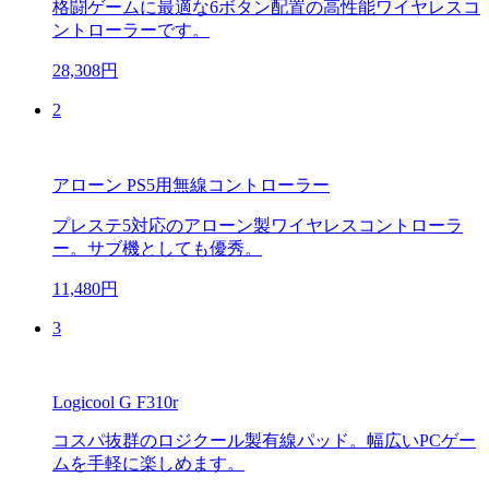
格闘ゲームに最適な6ボタン配置の高性能ワイヤレスコ
ントローラーです。
28,308円
2
アローン PS5用無線コントローラー
プレステ5対応のアローン製ワイヤレスコントローラ
ー。サブ機としても優秀。
11,480円
3
Logicool G F310r
コスパ抜群のロジクール製有線パッド。幅広いPCゲー
ムを手軽に楽しめます。