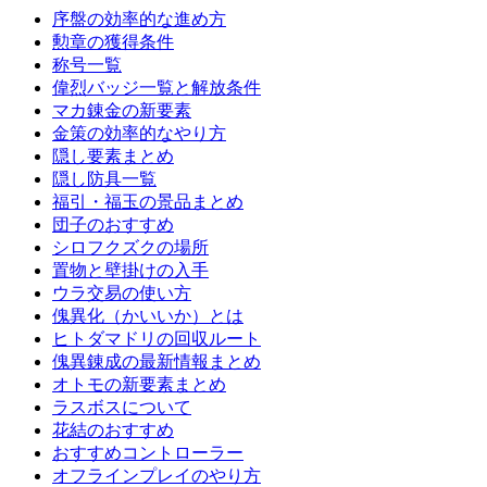
序盤の効率的な進め方
勲章の獲得条件
称号一覧
偉烈バッジ一覧と解放条件
マカ錬金の新要素
金策の効率的なやり方
隠し要素まとめ
隠し防具一覧
福引・福玉の景品まとめ
団子のおすすめ
シロフクズクの場所
置物と壁掛けの入手
ウラ交易の使い方
傀異化（かいいか）とは
ヒトダマドリの回収ルート
傀異錬成の最新情報まとめ
オトモの新要素まとめ
ラスボスについて
花結のおすすめ
おすすめコントローラー
オフラインプレイのやり方