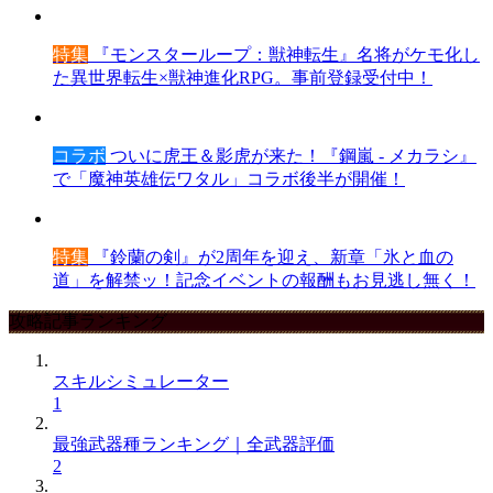
特集
『モンスターループ：獣神転生』名将がケモ化し
た異世界転生×獣神進化RPG。事前登録受付中！
コラボ
ついに虎王＆影虎が来た！『鋼嵐 - メカラシ』
で「魔神英雄伝ワタル」コラボ後半が開催！
特集
『鈴蘭の剣』が2周年を迎え、新章「氷と血の
道」を解禁ッ！記念イベントの報酬もお見逃し無く！
攻略記事ランキング
スキルシミュレーター
1
最強武器種ランキング｜全武器評価
2