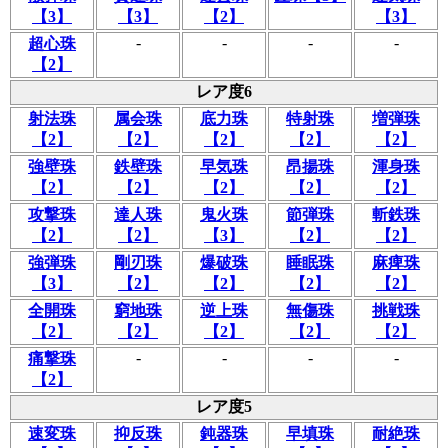
【3】
【3】
【2】
【3】
-
-
-
-
超心珠
【2】
レア度6
射法珠
属会珠
底力珠
特射珠
増弾珠
【2】
【2】
【2】
【2】
【2】
強壁珠
鉄壁珠
早気珠
昂揚珠
渾身珠
【2】
【2】
【2】
【2】
【2】
攻撃珠
達人珠
鬼火珠
節弾珠
斬鉄珠
【2】
【2】
【3】
【2】
【2】
強弾珠
剛刃珠
爆破珠
睡眠珠
麻痺珠
【3】
【2】
【2】
【2】
【2】
全開珠
窮地珠
逆上珠
無傷珠
挑戦珠
【2】
【2】
【2】
【2】
【2】
-
-
-
-
痛撃珠
【2】
レア度5
速変珠
抑反珠
鈍器珠
早填珠
耐絶珠