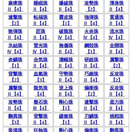
麻痺珠
睡眠珠
爆破珠
攻勢珠
渾身珠
Ⅱ【4】
Ⅱ【4】
Ⅱ【4】
【2】
Ⅱ【4】
連撃珠
転福珠
霞皮珠
強弾珠
貫通珠
【2】
Ⅱ【4】
【1】
Ⅱ【4】
Ⅱ【4】
散弾珠
匠珠
破龍珠
火炎珠
流水珠
Ⅱ【4】
Ⅱ【4】
Ⅳ【4】
Ⅳ【4】
Ⅳ【4】
氷結珠
雷光珠
無傷珠
鋼殻珠
全開珠
Ⅳ【4】
Ⅳ【4】
Ⅱ【4】
【1】
Ⅱ【4】
炎鱗珠
合気珠
溜幅珠
研鋭珠
属撃珠
【1】
Ⅱ【4】
Ⅱ【4】
Ⅱ【4】
【2】
背撃珠
血氣珠
守勢珠
巧緻珠
反攻珠
【2】
【3】
Ⅱ【4】
Ⅱ【4】
【2】
属撃珠
龍気珠
逆上珠
煽衛珠
反攻珠
Ⅱ【4】
【4】
Ⅱ【4】
【2】
Ⅱ【4】
攻勢珠
盤石珠
剛心珠
連撃珠
底力珠
Ⅱ【4】
Ⅲ【4】
【1】
Ⅱ【4】
Ⅱ【4】
翻異珠
背撃珠
緩衝珠
刃鱗珠
挑戦珠
【3】
Ⅱ【4】
【1】
Ⅱ【4】
Ⅱ【4】
装填珠
狂蝕珠
剛心珠
煽衛珠
翻異珠