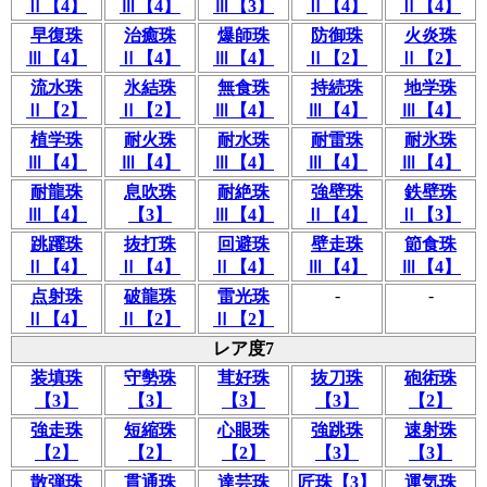
Ⅱ【4】
Ⅲ【4】
Ⅲ【3】
Ⅱ【4】
Ⅱ【4】
早復珠
治癒珠
爆師珠
防御珠
火炎珠
Ⅲ【4】
Ⅱ【4】
Ⅲ【4】
Ⅱ【2】
Ⅱ【2】
流水珠
氷結珠
無食珠
持続珠
地学珠
Ⅱ【2】
Ⅱ【2】
Ⅲ【4】
Ⅲ【4】
Ⅲ【4】
植学珠
耐火珠
耐水珠
耐雷珠
耐氷珠
Ⅲ【4】
Ⅲ【4】
Ⅲ【4】
Ⅲ【4】
Ⅲ【4】
耐龍珠
息吹珠
耐絶珠
強壁珠
鉄壁珠
Ⅲ【4】
【3】
Ⅲ【4】
Ⅱ【4】
Ⅱ【3】
跳躍珠
抜打珠
回避珠
壁走珠
節食珠
Ⅱ【4】
Ⅱ【4】
Ⅱ【4】
Ⅲ【4】
Ⅲ【4】
-
-
点射珠
破龍珠
雷光珠
Ⅱ【4】
Ⅱ【2】
Ⅱ【2】
レア度7
装填珠
守勢珠
茸好珠
抜刀珠
砲術珠
【3】
【3】
【3】
【3】
【2】
強走珠
短縮珠
心眼珠
強跳珠
速射珠
【2】
【2】
【2】
【3】
【3】
散弾珠
貫通珠
達芸珠
匠珠【3】
運気珠