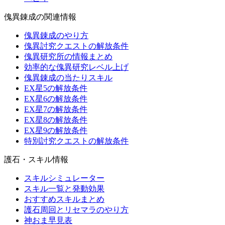
傀異錬成の関連情報
傀異錬成のやり方
傀異討究クエストの解放条件
傀異研究所の情報まとめ
効率的な傀異研究レベル上げ
傀異錬成の当たりスキル
EX星5の解放条件
EX星6の解放条件
EX星7の解放条件
EX星8の解放条件
EX星9の解放条件
特別討究クエストの解放条件
護石・スキル情報
スキルシミュレーター
スキル一覧と発動効果
おすすめスキルまとめ
護石周回とリセマラのやり方
神おま早見表