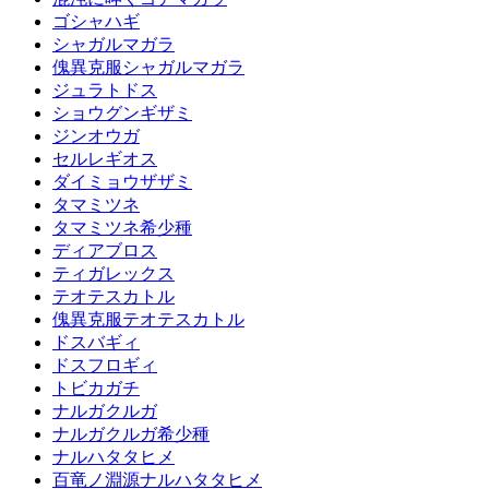
ゴシャハギ
シャガルマガラ
傀異克服シャガルマガラ
ジュラトドス
ショウグンギザミ
ジンオウガ
セルレギオス
ダイミョウザザミ
タマミツネ
タマミツネ希少種
ディアブロス
ティガレックス
テオテスカトル
傀異克服テオテスカトル
ドスバギィ
ドスフロギィ
トビカガチ
ナルガクルガ
ナルガクルガ希少種
ナルハタタヒメ
百竜ノ淵源ナルハタタヒメ