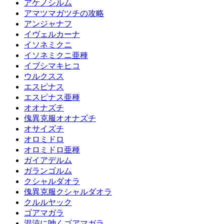
アケノシルム
アマツマガツチの攻略
アンジャナフ
イヴェルカーナ
イソネミクニ
イソネミクニ亜種
イブシマキヒコ
ウルクスス
エスピナス
エスピナス亜種
オオナズチ
傀異克服オオナズチ
オサイズチ
オロミドロ
オロミドロ亜種
ガイアデルム
ガランゴルム
クシャルダオラ
傀異克服クシャルダオラ
クルルヤック
ゴアマガラ
混沌に呻くゴアマガラ