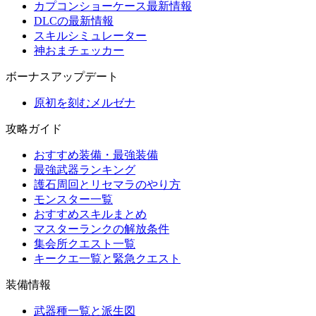
カプコンショーケース最新情報
DLCの最新情報
スキルシミュレーター
神おまチェッカー
ボーナスアップデート
原初を刻むメルゼナ
攻略ガイド
おすすめ装備・最強装備
最強武器ランキング
護石周回とリセマラのやり方
モンスター一覧
おすすめスキルまとめ
マスターランクの解放条件
集会所クエスト一覧
キークエ一覧と緊急クエスト
装備情報
武器種一覧と派生図