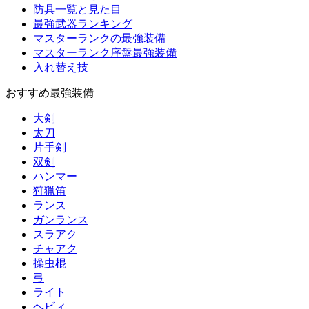
防具一覧と見た目
最強武器ランキング
マスターランクの最強装備
マスターランク序盤最強装備
入れ替え技
おすすめ最強装備
大剣
太刀
片手剣
双剣
ハンマー
狩猟笛
ランス
ガンランス
スラアク
チャアク
操虫棍
弓
ライト
ヘビィ