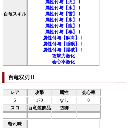
属性付与【火】Ⅰ
属性付与【水】Ⅰ
百竜スキル
属性付与【雷】Ⅰ
属性付与【氷】Ⅰ
属性付与【龍】Ⅰ
属性付与【毒】Ⅰ
属性付与【麻痺】Ⅰ
属性付与【睡眠】Ⅰ
属性付与【爆破】Ⅰ
攻撃力激化
会心率激化
百竜双刃Ⅱ
レア
攻撃
属性
会心率
5
170
なし
0
スロ
百竜装飾品
防御
― ― ―
-
-
-
斬れ味