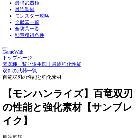
最強武器種
最強装備
モンスター攻略
全武器一覧
全防具一覧
勲章獲得条件
GameWith
トップページ
武器種一覧と派生図｜最終強化性能
双剣の武器一覧
百竜双刃の性能と強化素材
【モンハンライズ】百竜双刃
の性能と強化素材【サンブレ
イク】
最終更新: