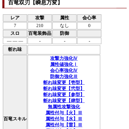
百竜双刃【瞬息万変】
レア
攻撃
属性
会心率
7
210
なし
0
スロ
百竜装飾品
防御
― ― ―
-
-
-
斬れ味
攻撃力強化Ⅳ
属性値強化Ⅰ
会心率強化Ⅳ
防御力強化Ⅲ
斬れ味変更【壱型】
斬れ味変更【弐型】
斬れ味変更【参型】
斬れ味変更【肆型】
無属性攻撃強化
属性付与【火】Ⅲ
百竜スキル
属性付与【水】Ⅲ
属性付与【雷】Ⅲ