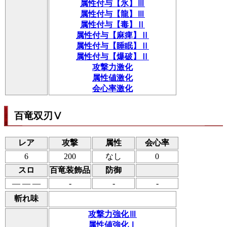
属性付与【氷】Ⅲ
属性付与【龍】Ⅲ
属性付与【毒】Ⅱ
属性付与【麻痺】Ⅱ
属性付与【睡眠】Ⅱ
属性付与【爆破】Ⅱ
攻撃力激化
属性値激化
会心率激化
百竜双刃Ⅴ
レア
攻撃
属性
会心率
6
200
なし
0
スロ
百竜装飾品
防御
― ― ―
-
-
-
斬れ味
攻撃力強化Ⅲ
属性値強化Ⅰ