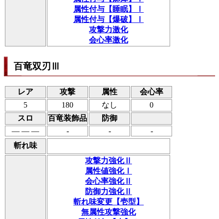
属性付与【睡眠】Ⅰ
属性付与【爆破】Ⅰ
攻撃力激化
会心率激化
百竜双刃Ⅲ
レア
攻撃
属性
会心率
5
180
なし
0
スロ
百竜装飾品
防御
― ― ―
-
-
-
斬れ味
攻撃力強化Ⅱ
属性値強化Ⅰ
会心率強化Ⅱ
防御力強化Ⅱ
斬れ味変更【壱型】
無属性攻撃強化