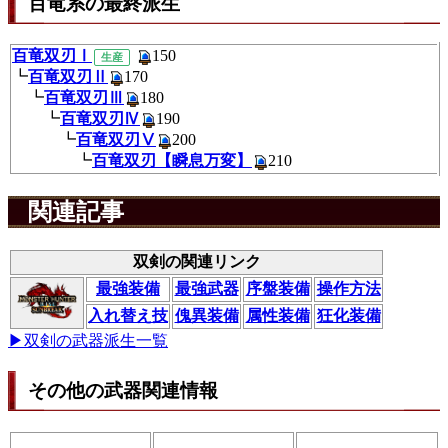
百竜系の最終派生
百竜双刃Ⅰ
150
生産
┗
百竜双刃Ⅱ
170
┗
百竜双刃Ⅲ
180
┗
百竜双刃Ⅳ
190
┗
百竜双刃Ⅴ
200
┗
百竜双刃【瞬息万変】
210
関連記事
双剣の関連リンク
最強装備
最強武器
序盤装備
操作方法
入れ替え技
傀異装備
属性装備
狂化装備
▶双剣の武器派生一覧
その他の武器関連情報