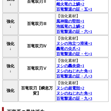
百竜双刃Ⅱ
↓
雌火竜の上鱗×2
百竜撃退の証・五×1
【
強化素材
】
風神龍の堅殻×1
強化
百竜双刃Ⅲ
↓
泡狐竜の上鱗×2
百竜撃退の証・六×1
【
強化素材
】
ヌシの泡立つ滑液×1
強化
百竜双刃Ⅳ
↓
轟竜の尖爪×2
百竜撃退の証・七×1
【
強化素材
】
ヌシの轟炎袋×1
強化
百竜双刃Ⅴ
↓
ヌシのねじれた角×1
百竜撃退の証・八×3
【
強化素材
】
百竜双刃【瞬息万
ヌシの超電殻×2
強化
変】
ヌシのねじれた角×1
百竜撃退の証・九×3