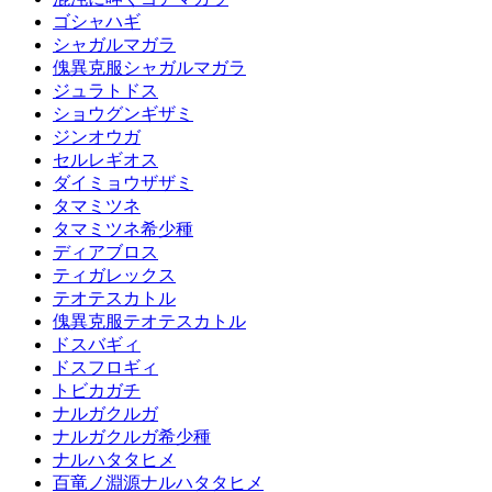
ゴシャハギ
シャガルマガラ
傀異克服シャガルマガラ
ジュラトドス
ショウグンギザミ
ジンオウガ
セルレギオス
ダイミョウザザミ
タマミツネ
タマミツネ希少種
ディアブロス
ティガレックス
テオテスカトル
傀異克服テオテスカトル
ドスバギィ
ドスフロギィ
トビカガチ
ナルガクルガ
ナルガクルガ希少種
ナルハタタヒメ
百竜ノ淵源ナルハタタヒメ