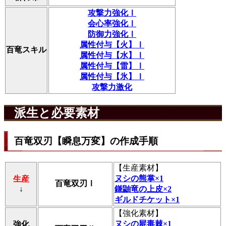
攻撃力強化Ⅰ
会心率強化Ⅰ
防御力強化Ⅰ
属性付与【火】Ⅰ
百竜スキル
属性付与【水】Ⅰ
属性付与【雷】Ⅰ
属性付与【氷】Ⅰ
攻撃力激化
派生と必要素材
百竜双刃【瞬息万変】の作成手順
【
生産素材
】
ヌシの熊掌×1
生産
百竜双刃Ⅰ
↓
鎌鼬竜の上皮×2
ギルドチケット×1
【
強化素材
】
ヌシの屍毒棘×1
強化