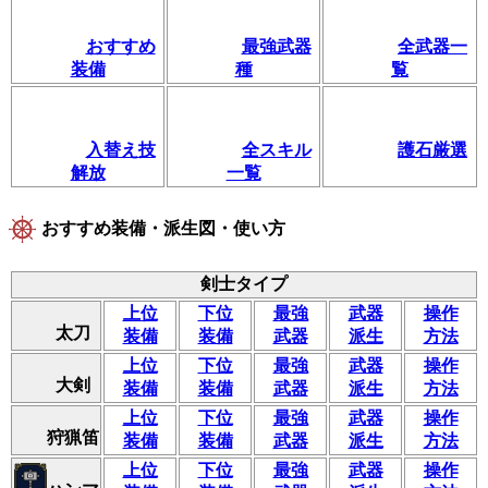
おすすめ
最強武器
全武器一
装備
種
覧
入替え技
全スキル
護石厳選
解放
一覧
おすすめ装備・派生図・使い方
剣士タイプ
上位
下位
最強
武器
操作
太刀
装備
装備
武器
派生
方法
上位
下位
最強
武器
操作
大剣
装備
装備
武器
派生
方法
上位
下位
最強
武器
操作
狩猟笛
装備
装備
武器
派生
方法
上位
下位
最強
武器
操作