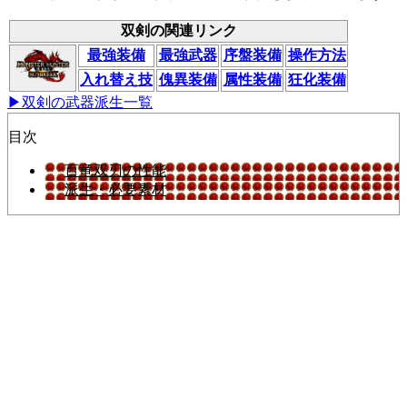
双剣の関連リンク
最強装備
最強武器
序盤装備
操作方法
入れ替え技
傀異装備
属性装備
狂化装備
▶双剣の武器派生一覧
目次
百竜双刃の性能
派生・必要素材