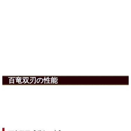
百竜双刃の性能