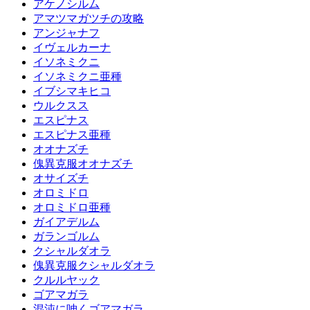
アケノシルム
アマツマガツチの攻略
アンジャナフ
イヴェルカーナ
イソネミクニ
イソネミクニ亜種
イブシマキヒコ
ウルクスス
エスピナス
エスピナス亜種
オオナズチ
傀異克服オオナズチ
オサイズチ
オロミドロ
オロミドロ亜種
ガイアデルム
ガランゴルム
クシャルダオラ
傀異克服クシャルダオラ
クルルヤック
ゴアマガラ
混沌に呻くゴアマガラ