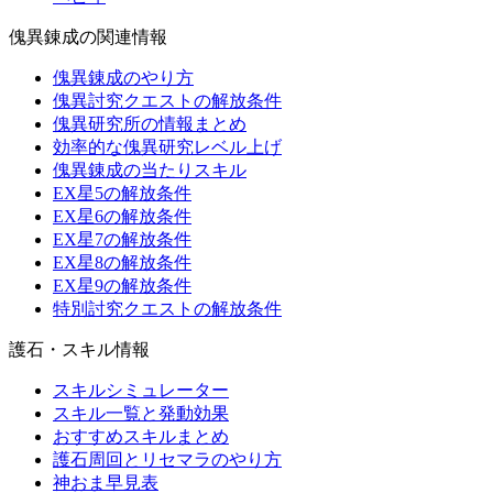
傀異錬成の関連情報
傀異錬成のやり方
傀異討究クエストの解放条件
傀異研究所の情報まとめ
効率的な傀異研究レベル上げ
傀異錬成の当たりスキル
EX星5の解放条件
EX星6の解放条件
EX星7の解放条件
EX星8の解放条件
EX星9の解放条件
特別討究クエストの解放条件
護石・スキル情報
スキルシミュレーター
スキル一覧と発動効果
おすすめスキルまとめ
護石周回とリセマラのやり方
神おま早見表