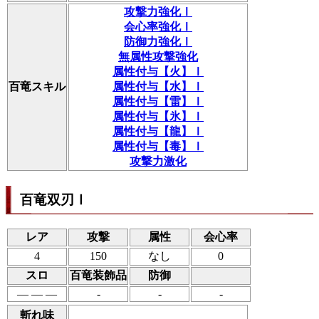
攻撃力強化Ⅰ
会心率強化Ⅰ
防御力強化Ⅰ
無属性攻撃強化
属性付与【火】Ⅰ
百竜スキル
属性付与【水】Ⅰ
属性付与【雷】Ⅰ
属性付与【氷】Ⅰ
属性付与【龍】Ⅰ
属性付与【毒】Ⅰ
攻撃力激化
百竜双刃Ⅰ
レア
攻撃
属性
会心率
4
150
なし
0
スロ
百竜装飾品
防御
― ― ―
-
-
-
斬れ味