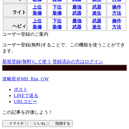
上位
下位
最強
武器
操作
ライト
装備
装備
武器
派生
方法
上位
下位
最強
武器
操作
ヘビィ
装備
装備
武器
派生
方法
ユーザー登録のご案内
ユーザー登録(無料)することで、この機能を使うことができ
ます。
新規登録(無料)して使う
登録済みの方はログイン
この記事を書いた人
攻略班＠MH_Rise_GW
ポスト
LINEで送る
URLコピー
この記事を評価しよう！
イマイチ
いいね
指摘する