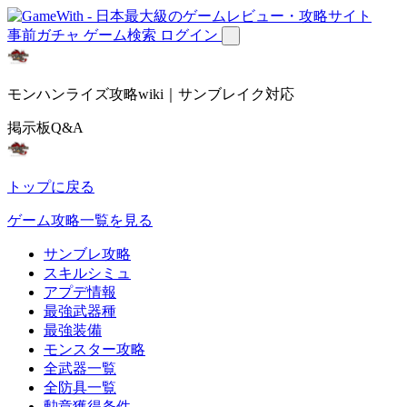
事前ガチャ
ゲーム検索
ログイン
モンハンライズ攻略wiki｜サンブレイク対応
掲示板Q&A
トップに戻る
ゲーム攻略一覧を見る
サンブレ攻略
スキルシミュ
アプデ情報
最強武器種
最強装備
モンスター攻略
全武器一覧
全防具一覧
勲章獲得条件