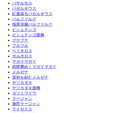
バサルモス
バゼルギウス
紅蓮滾るバゼルギウス
バルファルク
傀異克服バルファルク
ビシュテンゴ
ビシュテンゴ亜種
プケプケ
フルフル
ベリオロス
ボルボロス
マガイマガド
怨嗟響めくマガイマガド
メルゼナ
原初を刻むメルゼナ
ヤツカダキ
ヤツカダキ亜種
ヨツミワドウ
ラージャン
激昂ラージャン
ライゼクス