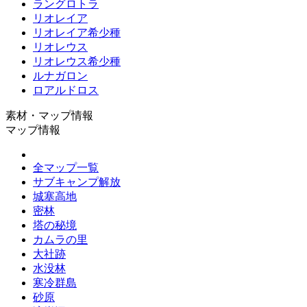
ラングロトラ
リオレイア
リオレイア希少種
リオレウス
リオレウス希少種
ルナガロン
ロアルドロス
素材・マップ情報
マップ情報
全マップ一覧
サブキャンプ解放
城塞高地
密林
塔の秘境
カムラの里
大社跡
水没林
寒冷群島
砂原