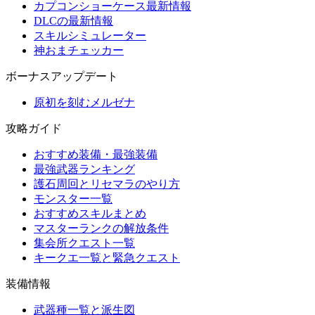
カプコンショーケース最新情報
DLCの最新情報
スキルシミュレーター
神おまチェッカー
ボーナスアップデート
原初を刻むメルゼナ
攻略ガイド
おすすめ装備・最強装備
最強武器ランキング
護石周回とリセマラのやり方
モンスター一覧
おすすめスキルまとめ
マスターランクの解放条件
集会所クエスト一覧
キークエ一覧と緊急クエスト
装備情報
武器種一覧と派生図