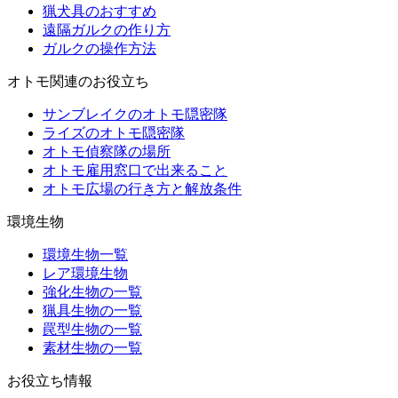
猟犬具のおすすめ
遠隔ガルクの作り方
ガルクの操作方法
オトモ関連のお役立ち
サンブレイクのオトモ隠密隊
ライズのオトモ隠密隊
オトモ偵察隊の場所
オトモ雇用窓口で出来ること
オトモ広場の行き方と解放条件
環境生物
環境生物一覧
レア環境生物
強化生物の一覧
猟具生物の一覧
罠型生物の一覧
素材生物の一覧
お役立ち情報