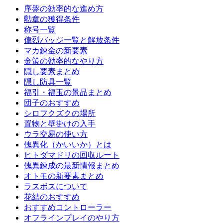
序盤の効率的な進め方
勲章の獲得条件
称号一覧
偉烈バッジ一覧と解放条件
マカ錬金の新要素
金策の効率的なやり方
隠し要素まとめ
隠し防具一覧
福引・福玉の景品まとめ
団子のおすすめ
シロフクズクの場所
置物と壁掛けの入手
ウラ交易の使い方
傀異化（かいいか）とは
ヒトダマドリの回収ルート
傀異錬成の最新情報まとめ
オトモの新要素まとめ
ラスボスについて
花結のおすすめ
おすすめコントローラー
オフラインプレイのやり方