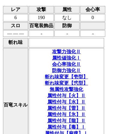
レア
攻撃
属性
会心率
6
190
なし
0
スロ
百竜装飾品
防御
― ― ―
-
-
-
斬れ味
攻撃力強化Ⅱ
属性値強化Ⅰ
会心率強化Ⅱ
防御力強化Ⅱ
斬れ味変更【壱型】
斬れ味変更【弐型】
無属性攻撃強化
属性付与【火】Ⅱ
属性付与【水】Ⅱ
百竜スキル
属性付与【雷】Ⅱ
属性付与【氷】Ⅱ
属性付与【龍】Ⅱ
属性付与【毒】Ⅰ
属性付与【麻痺】Ⅰ