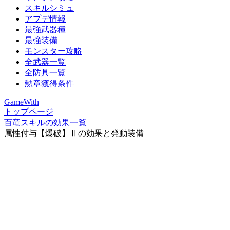
スキルシミュ
アプデ情報
最強武器種
最強装備
モンスター攻略
全武器一覧
全防具一覧
勲章獲得条件
GameWith
トップページ
百竜スキルの効果一覧
属性付与【爆破】Ⅱの効果と発動装備