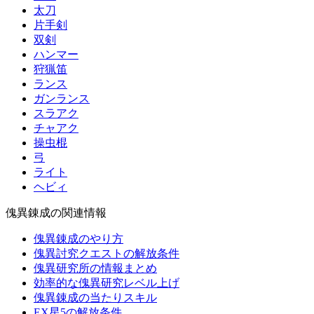
太刀
片手剣
双剣
ハンマー
狩猟笛
ランス
ガンランス
スラアク
チャアク
操虫棍
弓
ライト
ヘビィ
傀異錬成の関連情報
傀異錬成のやり方
傀異討究クエストの解放条件
傀異研究所の情報まとめ
効率的な傀異研究レベル上げ
傀異錬成の当たりスキル
EX星5の解放条件