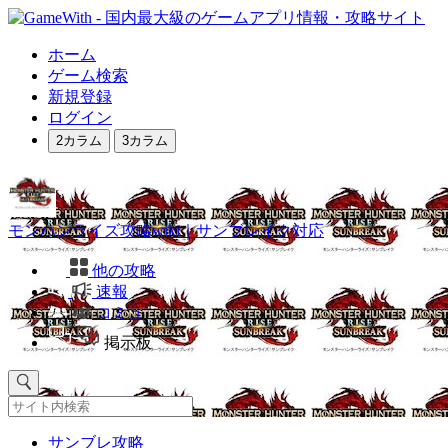
ホーム
ゲーム検索
新規登録
ログイン
2カラム
3カラム
モンハンライズ攻略wiki｜サンブレイク対応
他の攻略
速報
コミュ
掲示板
サンブレ攻略