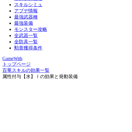
スキルシミュ
アプデ情報
最強武器種
最強装備
モンスター攻略
全武器一覧
全防具一覧
勲章獲得条件
GameWith
トップページ
百竜スキルの効果一覧
属性付与【水】Ⅰの効果と発動装備