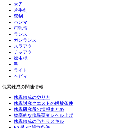
太刀
片手剣
双剣
ハンマー
狩猟笛
ランス
ガンランス
スラアク
チャアク
操虫棍
弓
ライト
ヘビィ
傀異錬成の関連情報
傀異錬成のやり方
傀異討究クエストの解放条件
傀異研究所の情報まとめ
効率的な傀異研究レベル上げ
傀異錬成の当たりスキル
EX星5の解放条件