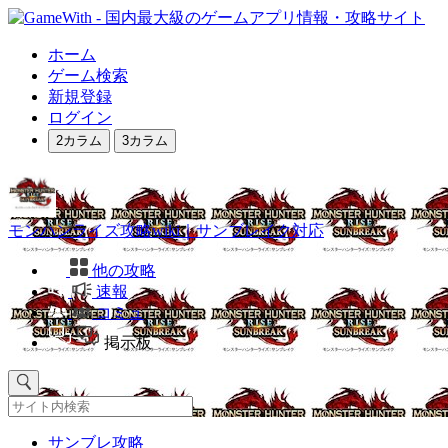
ホーム
ゲーム検索
新規登録
ログイン
2カラム
3カラム
モンハンライズ攻略wiki｜サンブレイク対応
他の攻略
速報
コミュ
掲示板
サンブレ攻略