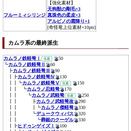
【
強化素材
】
天狗獣の剛毛×3
フルーミィシリンジ
真珠色の柔皮×3
アルビノの霜降り×1
[奇怪竜上位素材×10pts]
カムラ系の最終派生
カムラノ鉄軽弩Ⅰ
50
生産
┗
カムラノ鉄軽弩Ⅱ
60
┣
カムラノ鉄軽弩Ⅲ
90
┃┣
カムラノ鉄軽弩Ⅳ
130
┃┃┗
カムラノ鉄軽弩Ⅴ
150
生産
┃┃ ┗
カムラノ忍軽弩
170
┃┃ ┗
カムラノ武軽弩
250
生産
┃┃ ┣
カムラノ武軽弩改
290
┃┃ ┃┗
カムラノ傑軽弩
330
┃┃ ┗
デュークウィバス
320
┃┃ ┗
葬銀のクーゲル
330
┃┣
ヒドゥンゲイズⅠ
100