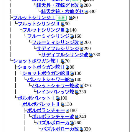
┃ ┗
緋天具・花銃グセ改
280
┃ ┗
緋天之銃・六仙グセ
330
┣
フルットシリンジⅠ
8
生産
┃┗
フルットシリンジⅡ
90
┃ ┗
フルットシリンジⅢ
140
┃ ┗
フルーミィシリンジ
160
┃ ┗
フルーミィシリンジ改
260
┃ ┗
サディフルシリンジ
290
┃ ┗
サディフルシリンジ改
330
┗
ショットボウガン蛇Ⅰ
70
┣
ショットボウガン蛇Ⅱ
80
┃┗
ショットボウガン蛇Ⅲ
130
┃ ┗
バレットシャワー蛇
140
┃ ┗
バレットシャワー蛇改
320
┃ ┗
レインバレッツ蛇
330
┗
ボルボバレットⅠ
100
┗
ボルボバレットⅡ
130
┣
ボルボランチャー
180
┃┗
ボルボランチャー改
240
┃ ┗
バズルボローカ
260
┃ ┗
バズルボローカ改
320