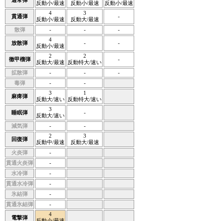
反動小/最速
反動小/最速
反動小/最速
4
3
貫通弾
-
反動小/最速
反動大/最速
散弾
-
-
-
4
放散弾
-
-
反動小/最速
2
2
徹甲榴弾
-
反動大/最速
反動特大/速い
拡散弾
-
-
-
毒弾
-
-
3
1
麻痺弾
反動大/速い
反動特大/速い
3
睡眠弾
-
反動大/速い
減気弾
-
-
2
3
回復弾
反動中/最速
反動大/最速
火炎弾
-
貫通火炎弾
-
水冷弾
-
貫通水冷弾
-
氷結弾
-
貫通氷結弾
-
4
電撃弾
反動小/最速