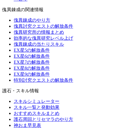
傀異錬成の関連情報
傀異錬成のやり方
傀異討究クエストの解放条件
傀異研究所の情報まとめ
効率的な傀異研究レベル上げ
傀異錬成の当たりスキル
EX星5の解放条件
EX星6の解放条件
EX星7の解放条件
EX星8の解放条件
EX星9の解放条件
特別討究クエストの解放条件
護石・スキル情報
スキルシミュレーター
スキル一覧と発動効果
おすすめスキルまとめ
護石周回とリセマラのやり方
神おま早見表