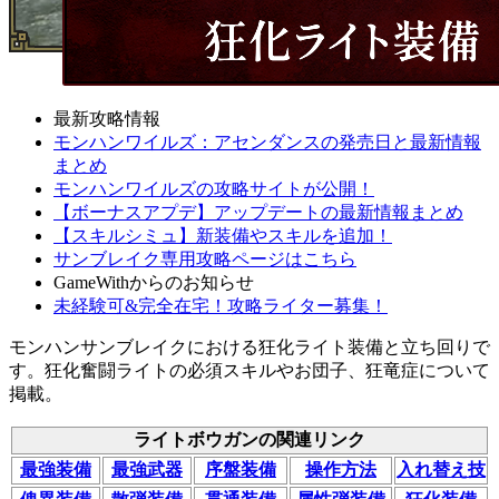
最新攻略情報
モンハンワイルズ：アセンダンスの発売日と最新情報
まとめ
モンハンワイルズの攻略サイトが公開！
【ボーナスアプデ】アップデートの最新情報まとめ
【スキルシミュ】新装備やスキルを追加！
サンブレイク専用攻略ページはこちら
GameWithからのお知らせ
未経験可&完全在宅！攻略ライター募集！
モンハンサンブレイクにおける狂化ライト装備と立ち回りで
す。狂化奮闘ライトの必須スキルやお団子、狂竜症について
掲載。
ライトボウガンの関連リンク
最強装備
最強武器
序盤装備
操作方法
入れ替え技