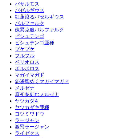
バサルモス
バゼルギウス
紅蓮滾るバゼルギウス
バルファルク
傀異克服バルファルク
ビシュテンゴ
ビシュテンゴ亜種
プケプケ
フルフル
ベリオロス
ボルボロス
マガイマガド
怨嗟響めくマガイマガド
メルゼナ
原初を刻むメルゼナ
ヤツカダキ
ヤツカダキ亜種
ヨツミワドウ
ラージャン
激昂ラージャン
ライゼクス