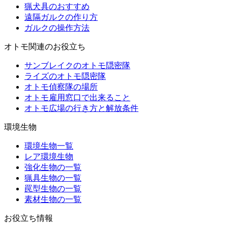
猟犬具のおすすめ
遠隔ガルクの作り方
ガルクの操作方法
オトモ関連のお役立ち
サンブレイクのオトモ隠密隊
ライズのオトモ隠密隊
オトモ偵察隊の場所
オトモ雇用窓口で出来ること
オトモ広場の行き方と解放条件
環境生物
環境生物一覧
レア環境生物
強化生物の一覧
猟具生物の一覧
罠型生物の一覧
素材生物の一覧
お役立ち情報