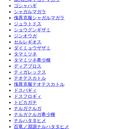
ゴシャハギ
シャガルマガラ
傀異克服シャガルマガラ
ジュラトドス
ショウグンギザミ
ジンオウガ
セルレギオス
ダイミョウザザミ
タマミツネ
タマミツネ希少種
ディアブロス
ティガレックス
テオテスカトル
傀異克服テオテスカトル
ドスバギィ
ドスフロギィ
トビカガチ
ナルガクルガ
ナルガクルガ希少種
ナルハタタヒメ
百竜ノ淵源ナルハタタヒメ