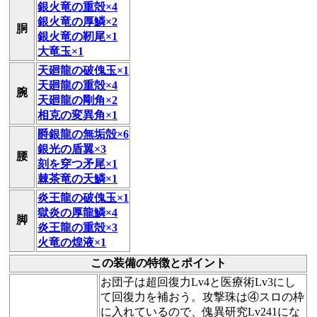
銀火竜の重殻×4
銀火竜の厚鱗×2
胴
銀火竜の靭尾×1
大竜玉×1
天廻龍の破傀玉×1
天廻龍の重殻×4
腕
天廻龍の剛角×2
相克の変異角×1
爵銀龍の無垢殻×6
銀光の盾翼×3
腰
刻を穿つ矛尾×1
棘茶竜の天鱗×1
炎王龍の破傀玉×1
獄炎の厚龍鱗×4
脚
炎王龍の重殻×3
火竜の煌液×1
この装備の特徴とポイント
お団子は超回復力Lv4と医療術Lv3にし
て回復力を補おう。攻撃珠は④スロの枠
に入れているので、傀異研究Lv241にな