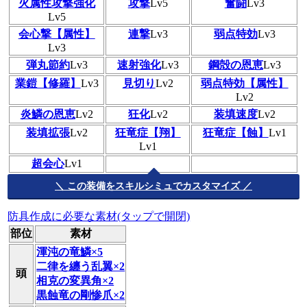
火属性攻撃強化
攻撃
Lv5
奮闘
Lv3
Lv5
会心撃【属性】
連撃
Lv3
弱点特効
Lv3
Lv3
弾丸節約
Lv3
速射強化
Lv3
鋼殻の恩恵
Lv3
業鎧【修羅】
Lv3
見切り
Lv2
弱点特効【属性】
Lv2
炎鱗の恩恵
Lv2
狂化
Lv2
装填速度
Lv2
装填拡張
Lv2
狂竜症【翔】
狂竜症【蝕】
Lv1
Lv1
超会心
Lv1
＼ この装備をスキルシミュでカスタマイズ ／
防具作成に必要な素材(タップで開閉)
部位
素材
渾沌の竜鱗×5
二律を纏う乱翼×2
頭
相克の変異角×2
黒蝕竜の剛惨爪×2