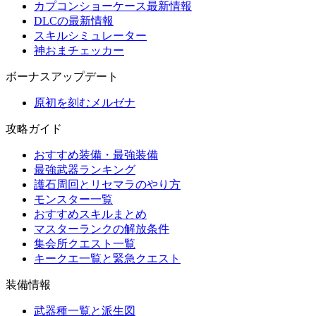
カプコンショーケース最新情報
DLCの最新情報
スキルシミュレーター
神おまチェッカー
ボーナスアップデート
原初を刻むメルゼナ
攻略ガイド
おすすめ装備・最強装備
最強武器ランキング
護石周回とリセマラのやり方
モンスター一覧
おすすめスキルまとめ
マスターランクの解放条件
集会所クエスト一覧
キークエ一覧と緊急クエスト
装備情報
武器種一覧と派生図