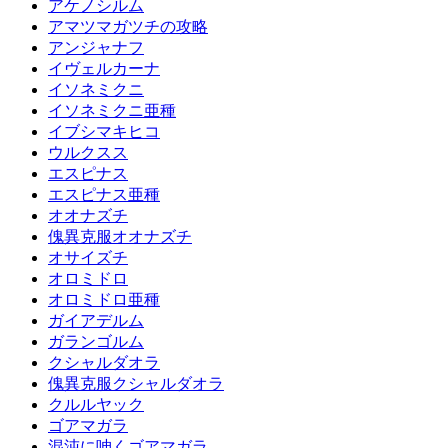
アケノシルム
アマツマガツチの攻略
アンジャナフ
イヴェルカーナ
イソネミクニ
イソネミクニ亜種
イブシマキヒコ
ウルクスス
エスピナス
エスピナス亜種
オオナズチ
傀異克服オオナズチ
オサイズチ
オロミドロ
オロミドロ亜種
ガイアデルム
ガランゴルム
クシャルダオラ
傀異克服クシャルダオラ
クルルヤック
ゴアマガラ
混沌に呻くゴアマガラ