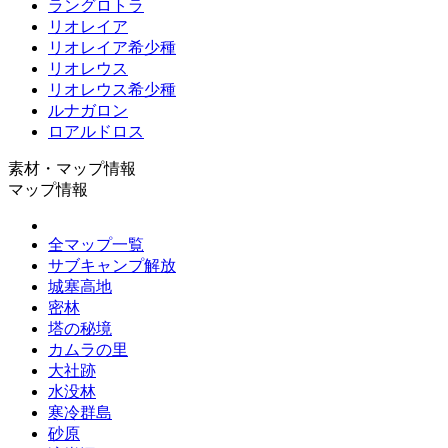
ラングロトラ
リオレイア
リオレイア希少種
リオレウス
リオレウス希少種
ルナガロン
ロアルドロス
素材・マップ情報
マップ情報
全マップ一覧
サブキャンプ解放
城塞高地
密林
塔の秘境
カムラの里
大社跡
水没林
寒冷群島
砂原