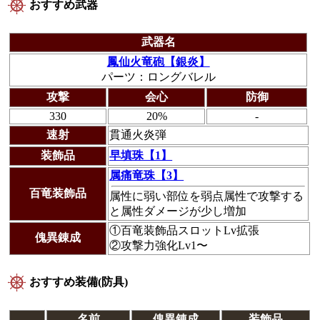
おすすめ武器
武器名
鳳仙火竜砲【銀炎】
パーツ：ロングバレル
攻撃
会心
防御
330
20%
-
速射
貫通火炎弾
装飾品
早填珠【1】
属痛竜珠【3】
百竜装飾品
属性に弱い部位を弱点属性で攻撃する
と属性ダメージが少し増加
①百竜装飾品スロットLv拡張
傀異錬成
②攻撃力強化Lv1〜
おすすめ装備(防具)
名前
傀異錬成
装飾品