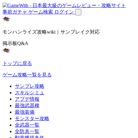
事前ガチャ
ゲーム検索
ログイン
モンハンライズ攻略wiki｜サンブレイク対応
掲示板Q&A
トップに戻る
ゲーム攻略一覧を見る
サンブレ攻略
スキルシミュ
アプデ情報
最強武器種
最強装備
モンスター攻略
全武器一覧
全防具一覧
勲章獲得条件