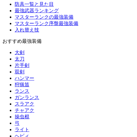
防具一覧と見た目
最強武器ランキング
マスターランクの最強装備
マスターランク序盤最強装備
入れ替え技
おすすめ最強装備
大剣
太刀
片手剣
双剣
ハンマー
狩猟笛
ランス
ガンランス
スラアク
チャアク
操虫棍
弓
ライト
ヘビィ