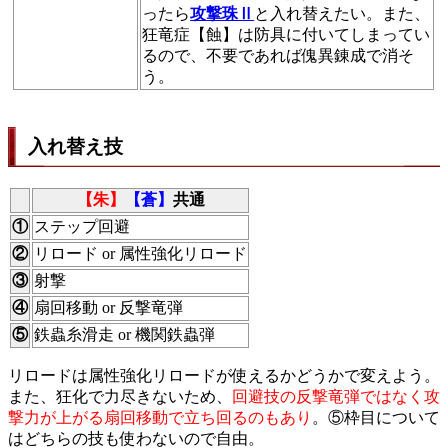
ったら
攻撃珠Ⅱ
と入れ替えたい。また、
狂竜症【蝕】は防具に付いてしまってい
るので、不要であれば傀異錬成で消そ
う。
入れ替え技
【朱】
【蒼】
共通
①
ステップ回避
②
リロード or 属性強化リロード
③
射撃
④
扇回移動 or 反撃竜弾
⑤
鉄蟲糸滑走 or 機関鉄蟲弾
リロードは属性強化リロードが使えるかどうかで変えよう。
また、狂化で力尽きないため、
回避技の反撃竜弾ではなく攻
撃力が上がる扇回移動で立ち回るのもあり
。⑤枠目について
はどちらの技も使わないので自由。