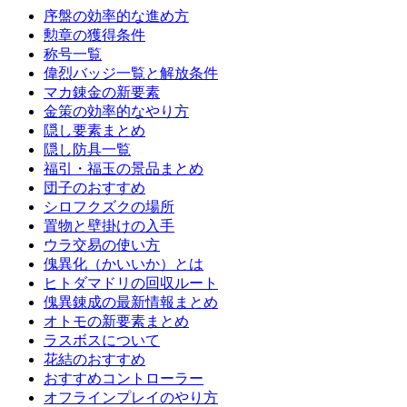
序盤の効率的な進め方
勲章の獲得条件
称号一覧
偉烈バッジ一覧と解放条件
マカ錬金の新要素
金策の効率的なやり方
隠し要素まとめ
隠し防具一覧
福引・福玉の景品まとめ
団子のおすすめ
シロフクズクの場所
置物と壁掛けの入手
ウラ交易の使い方
傀異化（かいいか）とは
ヒトダマドリの回収ルート
傀異錬成の最新情報まとめ
オトモの新要素まとめ
ラスボスについて
花結のおすすめ
おすすめコントローラー
オフラインプレイのやり方