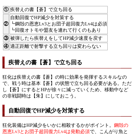
①
疾替えの書【蒼】で立ち回る
自動回復でHP減少を対策する
②
┗鋼殻の恩恵Lv3とお団子超回復力Lv4は必須
┗回復オトモや盟友を連れて行くのもあり
③
被弾したら疾替えをしてHP減少速度を戻す
④
適正距離で射撃する立ち回りは変わらない
疾替えの書【蒼】で立ち回る
狂化は疾替えの書【蒼】の時に効果を発揮するスキルなの
で、戦う時は基本【蒼】の状態で立ち回る必要がある。ただ
し【蒼】にするとHPが徐々に減っていくため、移動中など
の非戦闘時は【朱】にしておこう。
自動回復でHP減少を対策する
狂化装備はHP減少をいかに相殺するかがポイント。
鋼殻の
恩恵Lv3とお団子超回復力Lv4は発動必須
で、こんがり魚と