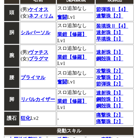
スロ追加なし
(男)
ケイオス
節弾珠Ⅱ【4】
頭
(女)
ネフィリム
連撃珠【2】
奮闘
Lv1
スロ追加なし
装填珠Ⅱ【4】
胴
シルバーソル
速射珠【3】
業鎧【修羅】
早填珠【1】
Lv1
スロ追加なし
(男)
ヴァチス
速射珠【3】
腕
業鎧【修羅】
(女)
プラグマ
鋼殻珠【1】
Lv1
攻撃珠【2】
スロ追加なし
腰
プライマル
攻撃珠【2】
奮闘
Lv1
節弾珠【2】
スロ追加なし
速射珠【3】
脚
リバルカイザー
鋼殻珠【1】
業鎧【修羅】
鋼殻珠【1】
Lv1
痛撃珠【2】
護石
狂化
Lv2
-
痛撃珠【2】
発動スキル