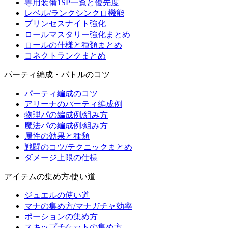
専用装備1SP一覧と優先度
レベル/ランクシンクロ機能
プリンセスナイト強化
ロールマスタリー強化まとめ
ロールの仕様と種類まとめ
コネクトランクまとめ
パーティ編成・バトルのコツ
パーティ編成のコツ
アリーナのパーティ編成例
物理パの編成例/組み方
魔法パの編成例/組み方
属性の効果と種類
戦闘のコツ/テクニックまとめ
ダメージ上限の仕様
アイテムの集め方/使い道
ジュエルの使い道
マナの集め方/マナガチャ効率
ポーションの集め方
スキップチケットの集め方