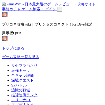
事前ガチャ
ゲーム検索
ログイン
プリコネ攻略wiki｜プリンセスコネクト！Re:Dive解説
掲示板Q&A
トップに戻る
ゲーム攻略一覧を見る
リセマラ当たり
最強キャラ
全キャラ評価
深域クエスト
SPバトル
追憶の戦域
推奨装備ランク
アリーナPT
アプデまとめ