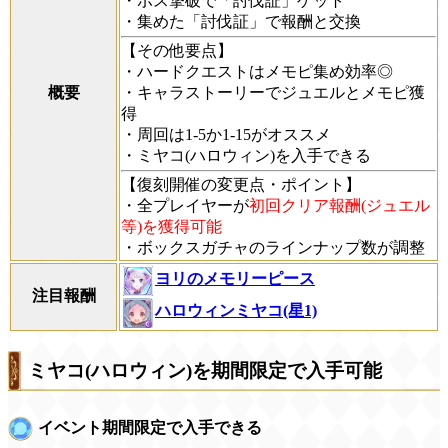
・ボス撃破で「討伐証」ゲット
・集めた「討伐証」で報酬と交換
【その他要点】
・ハードクエストはメモピ集め効率◎
概要
・キャラストーリーでジュエルとメモピ獲
得
・周回は1-5か1-15がオススメ
・ミヤコ(ハロウィン)を入手できる
【復刻開催の変更点・ポイント】
・全プレイヤーが
初回クリア報酬(ジュエル
等)を獲得可能
・ボックスガチャのラインナップ数が調整
ヨリのメモリーピース
注目報酬
ハロウィンミヤコ(星1)
ミヤコ(ハロウィン)を期間限定で入手可能
イベント期間限定で入手できる