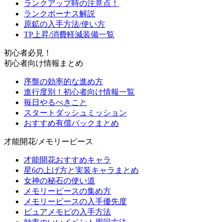
ランクアップ時の注意点！
ランクボーナス解説
原鉱の入手方法/使い方
TP上昇/消費軽減装備一覧
初心者必見！
初心者向け情報まとめ
序盤の効率的な進め方
進行度別！初心者向け情報一覧
毎日やるべきこと
スタートダッシュミッション
おすすめ有償パックまとめ
才能開花/メモリーピース
才能開花おすすめキャラ
星6の上げ方と実装キャラまとめ
女神の秘石の使い道
メモリーピースの集め方
メモリーピースの入手優先度
ピュアメモピの入手方法