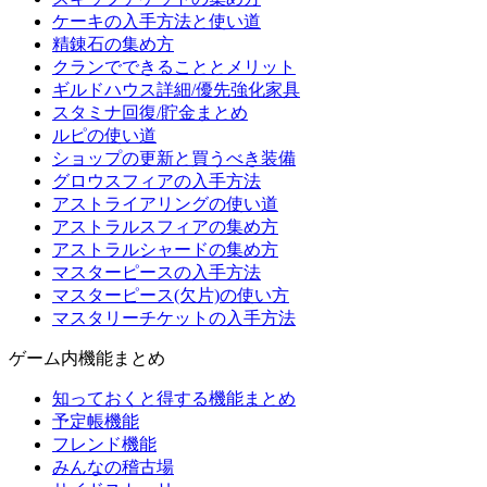
ケーキの入手方法と使い道
精錬石の集め方
クランでできることとメリット
ギルドハウス詳細/優先強化家具
スタミナ回復/貯金まとめ
ルピの使い道
ショップの更新と買うべき装備
グロウスフィアの入手方法
アストライアリングの使い道
アストラルスフィアの集め方
アストラルシャードの集め方
マスターピースの入手方法
マスターピース(欠片)の使い方
マスタリーチケットの入手方法
ゲーム内機能まとめ
知っておくと得する機能まとめ
予定帳機能
フレンド機能
みんなの稽古場