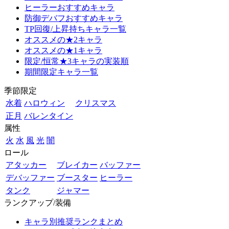
ヒーラーおすすめキャラ
防御デバフおすすめキャラ
TP回復/上昇持ちキャラ一覧
オススメの★2キャラ
オススメの★1キャラ
限定/恒常★3キャラの実装順
期間限定キャラ一覧
季節限定
水着
ハロウィン
クリスマス
正月
バレンタイン
属性
火
水
風
光
闇
ロール
アタッカー
ブレイカー
バッファー
デバッファー
ブースター
ヒーラー
タンク
ジャマー
ランクアップ/装備
キャラ別推奨ランクまとめ