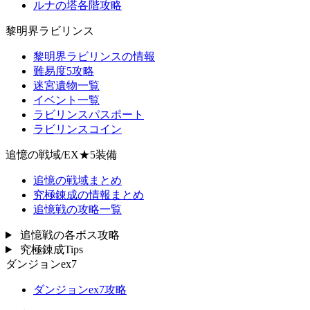
ルナの塔各階攻略
黎明界ラビリンス
黎明界ラビリンスの情報
難易度5攻略
迷宮遺物一覧
イベント一覧
ラビリンスパスポート
ラビリンスコイン
追憶の戦域/EX★5装備
追憶の戦域まとめ
究極錬成の情報まとめ
追憶戦の攻略一覧
追憶戦の各ボス攻略
究極錬成Tips
ダンジョンex7
ダンジョンex7攻略