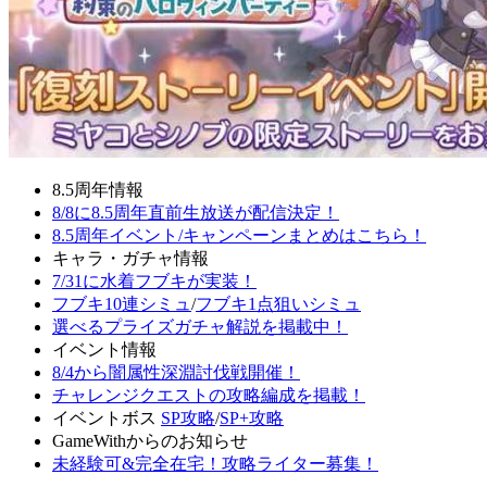
8.5周年情報
8/8に8.5周年直前生放送が配信決定！
8.5周年イベント/キャンペーンまとめはこちら！
キャラ・ガチャ情報
7/31に水着フブキが実装！
フブキ10連シミュ
/
フブキ1点狙いシミュ
選べるプライズガチャ解説を掲載中！
イベント情報
8/4から闇属性深淵討伐戦開催！
チャレンジクエストの攻略編成を掲載！
イベントボス
SP攻略
/
SP+攻略
GameWithからのお知らせ
未経験可&完全在宅！攻略ライター募集！