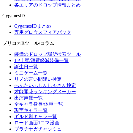
各エリアのドロップ情報まとめ
CygamesID
CygamesIDまとめ
専用グロウスフィアパック
プリコネRツール/コラム
装備のドロップ場所検索ツール
TP上昇/消費軽減装備一覧
誕生日一覧
ミニゲーム一覧
リノの言い間違い検定
へんたいふしんしゃさん検定
才能開花ランキングメーカー
出演声優一覧
全キャラ身長/体重一覧
現実キャラ一覧
ギルド別キャラ一覧
ロード画面1コマ漫画
プラチナガチャシミュ