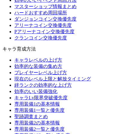
効率のいいイベント周回方法
マスターショップ情報まとめ
ハードおすすめ周回場所
ダンジョンコイン交換優先度
アリーナコイン交換優先度
Pアリーナコイン交換優先度
クランコイン交換優先度
キャラ育成方法
キャラレベルの上げ方
効率的な装備の集め方
プレイヤーレベル上げ方
現在のレベル上限と解放タイミング
絆ランクの効率的な上げ方
効率のいい装備強化
キャラLv限界突破優先度
専用装備1の基本情報
専用装備1一覧と優先度
聖跡調査まとめ
専用装備2の基本情報
専用装備2一覧と優先度