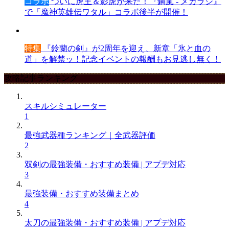
コラボ
ついに虎王＆影虎が来た！『鋼嵐 - メカラシ』
で「魔神英雄伝ワタル」コラボ後半が開催！
特集
『鈴蘭の剣』が2周年を迎え、新章「氷と血の
道」を解禁ッ！記念イベントの報酬もお見逃し無く！
攻略記事ランキング
スキルシミュレーター
1
最強武器種ランキング｜全武器評価
2
双剣の最強装備・おすすめ装備 | アプデ対応
3
最強装備・おすすめ装備まとめ
4
太刀の最強装備・おすすめ装備 | アプデ対応