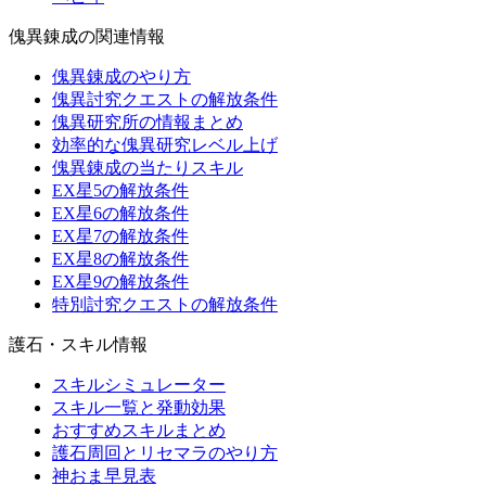
傀異錬成の関連情報
傀異錬成のやり方
傀異討究クエストの解放条件
傀異研究所の情報まとめ
効率的な傀異研究レベル上げ
傀異錬成の当たりスキル
EX星5の解放条件
EX星6の解放条件
EX星7の解放条件
EX星8の解放条件
EX星9の解放条件
特別討究クエストの解放条件
護石・スキル情報
スキルシミュレーター
スキル一覧と発動効果
おすすめスキルまとめ
護石周回とリセマラのやり方
神おま早見表