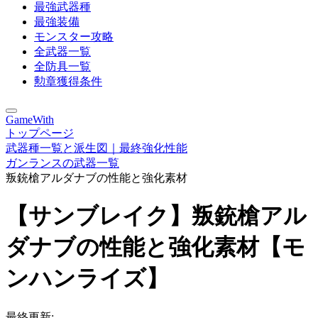
最強武器種
最強装備
モンスター攻略
全武器一覧
全防具一覧
勲章獲得条件
GameWith
トップページ
武器種一覧と派生図｜最終強化性能
ガンランスの武器一覧
叛銃槍アルダナブの性能と強化素材
【サンブレイク】叛銃槍アル
ダナブの性能と強化素材【モ
ンハンライズ】
最終更新: