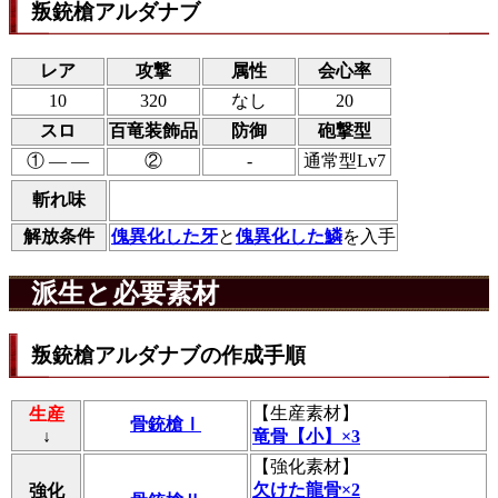
叛銃槍アルダナブ
レア
攻撃
属性
会心率
10
320
なし
20
スロ
百竜装飾品
防御
砲撃型
① ― ―
②
-
通常型Lv7
斬れ味
解放条件
傀異化した牙
と
傀異化した鱗
を入手
派生と必要素材
叛銃槍アルダナブの作成手順
【
生産素材
】
生産
骨銃槍Ⅰ
↓
竜骨【小】×3
【
強化素材
】
欠けた龍骨×2
強化