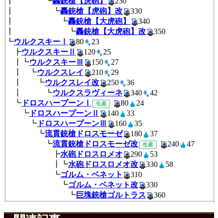
┃ ┗
轟銃槍【虎砲】
230
┃ ┗
轟銃槍【虎砲】改
330
┃ ┗
轟銃槍【大虎砲】
340
┃ ┗
轟銃槍【大虎砲】改
350
┗
ウルクスキーⅠ
80
23
┣
ウルクスキーⅡ
120
25
┃┗
ウルクスキーⅢ
150
27
┃ ┗
ウルクスレイ
210
29
┃ ┗
ウルクスレイ改
250
36
┃ ┗
ウルクスラヴィーネ
340
4
┗
ドロスハープーンⅠ
80
2
生産
┗
ドロスハープーンⅡ
140
3
┗
ドロスハープーンⅢ
160
3
┗
流貫銃槍ドロスモーゼ
180
3
┗
流貫銃槍ドロスモーゼ改
240
生産
┣
水砲ドロスロメオ
290
53
┃┗
水砲ドロスロメオ改
330
5
┗
ゴルム・ベネット
310
┗
ゴルム・ベネット改
330
┗
巨塊銃槍ゴルトラス
360