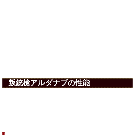
叛銃槍アルダナブの性能