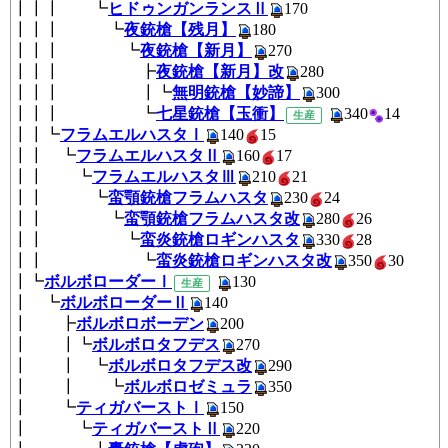
┃┃┃ ┗
ヒドゥンガンランスⅡ
170
┃┃┃ ┗
夜銃槍【残月】
180
┃┃┃ ┗
夜銃槍【新月】
270
┃┃┃ ┣
夜銃槍【新月】改
280
┃┃┃ ┃┗
無明銃槍【妙諦】
300
┃┃┃ ┗
七星銃槍【玉衝】
340
1
生産
┃┃┗
フラムエルハスタⅠ
140
1
┃┃ ┗
フラムエルハスタⅡ
160
1
┃┃ ┗
フラムエルハスタⅢ
210
2
┃┃ ┗
蛮顎銃槍フラムハスタ
230
2
┃┃ ┗
蛮顎銃槍フラムハスタ改
280
2
┃┃ ┗
蛮炎銃槍ロギンハスタ
330
2
┃┃ ┗
蛮炎銃槍ロギンハスタ改
350
3
┃┗
ボルボローダーⅠ
130
生産
┃ ┗
ボルボローダーⅡ
140
┃ ┣
ボルボロボーデン
200
┃ ┃┗
ボルボロタフデス
270
┃ ┃ ┗
ボルボロタフデス改
290
┃ ┃ ┗
ボルボロゼミュラ
350
┃ ┗
ティガバーストⅠ
150
┃ ┗
ティガバーストⅡ
220