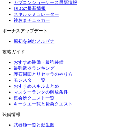
カプコンショーケース最新情報
DLCの最新情報
スキルシミュレーター
神おまチェッカー
ボーナスアップデート
原初を刻むメルゼナ
攻略ガイド
おすすめ装備・最強装備
最強武器ランキング
護石周回とリセマラのやり方
モンスター一覧
おすすめスキルまとめ
マスターランクの解放条件
集会所クエスト一覧
キークエ一覧と緊急クエスト
装備情報
武器種一覧と派生図