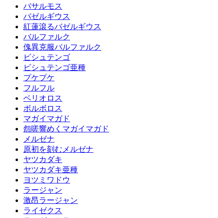
バサルモス
バゼルギウス
紅蓮滾るバゼルギウス
バルファルク
傀異克服バルファルク
ビシュテンゴ
ビシュテンゴ亜種
プケプケ
フルフル
ベリオロス
ボルボロス
マガイマガド
怨嗟響めくマガイマガド
メルゼナ
原初を刻むメルゼナ
ヤツカダキ
ヤツカダキ亜種
ヨツミワドウ
ラージャン
激昂ラージャン
ライゼクス