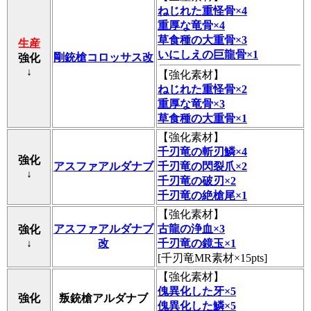
ねじれた重怪骨×4
重厚な竜骨×4
草食種の大重骨×3
生産
いにしえの巨龍骨×1
剛銃槍コロッサス改
強化
↓
【
強化素材
】
ねじれた重怪骨×2
重厚な竜骨×3
草食種の大重骨×1
【
強化素材
】
千刃竜の斬刃鱗×4
強化
アスファアルダナブ
千刃竜の閃裂爪×2
↓
千刃竜の破刃×2
千刃竜の絶槍尾×1
【
強化素材
】
アスファアルダナブ
古龍の浄血×3
強化
↓
改
千刃竜の鏡玉×1
[千刃竜MR素材×15pts]
【
強化素材
】
傀異化した牙×5
強化
叛銃槍アルダナブ
傀異化した鱗×5