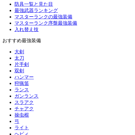
防具一覧と見た目
最強武器ランキング
マスターランクの最強装備
マスターランク序盤最強装備
入れ替え技
おすすめ最強装備
大剣
太刀
片手剣
双剣
ハンマー
狩猟笛
ランス
ガンランス
スラアク
チャアク
操虫棍
弓
ライト
ヘビィ