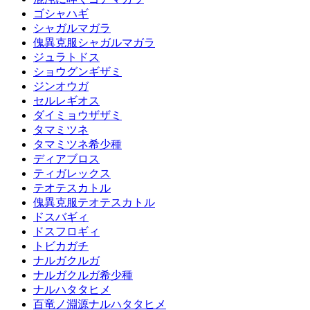
ゴシャハギ
シャガルマガラ
傀異克服シャガルマガラ
ジュラトドス
ショウグンギザミ
ジンオウガ
セルレギオス
ダイミョウザザミ
タマミツネ
タマミツネ希少種
ディアブロス
ティガレックス
テオテスカトル
傀異克服テオテスカトル
ドスバギィ
ドスフロギィ
トビカガチ
ナルガクルガ
ナルガクルガ希少種
ナルハタタヒメ
百竜ノ淵源ナルハタタヒメ