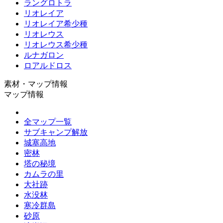
ラングロトラ
リオレイア
リオレイア希少種
リオレウス
リオレウス希少種
ルナガロン
ロアルドロス
素材・マップ情報
マップ情報
全マップ一覧
サブキャンプ解放
城塞高地
密林
塔の秘境
カムラの里
大社跡
水没林
寒冷群島
砂原