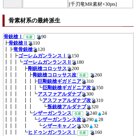
[千刃竜MR素材×30pts]
骨素材系の最終派生
骨銃槍Ⅰ
90
生産
┣
骨銃槍Ⅱ
110
┃┣
竜骨銃槍
120
┃┃┣
ゴーレムガンランスⅠ
150
┃┃┃┗
ゴーレムガンランスⅡ
180
┃┃┃ ┣
剛銃槍コロッサス
200
┃┃┃ ┃┣
剛銃槍コロッサス改
26
生産
┃┃┃ ┃┃┣
巨剛銃槍ギガドニア
310
┃┃┃ ┃┃┃┗
巨剛銃槍ギガドニア改
350
┃┃┃ ┃┃┗
アスファアルダナブ
300
┃┃┃ ┃┃ ┗
アスファアルダナブ改
310
┃┃┃ ┃┃ ┗
叛銃槍アルダナブ
320
┃┃┃ ┃┗
シザーガンランス
240
2
生産
┃┃┃ ┃ ┗
シザーガンランス改
290
2
┃┃┃ ┃ ┗
シザーキャノン
320
32
┃┃┃ ┗
ヒドゥンガンランスⅠ
16
生産