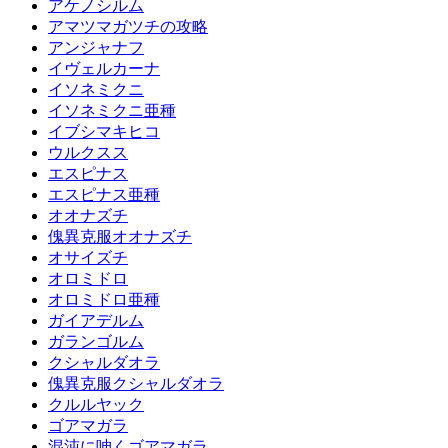
アケノシルム
アマツマガツチの攻略
アンジャナフ
イヴェルカーナ
イソネミクニ
イソネミクニ亜種
イブシマキヒコ
ウルクスス
エスピナス
エスピナス亜種
オオナズチ
傀異克服オオナズチ
オサイズチ
オロミドロ
オロミドロ亜種
ガイアデルム
ガランゴルム
クシャルダオラ
傀異克服クシャルダオラ
クルルヤック
ゴアマガラ
混沌に呻くゴアマガラ