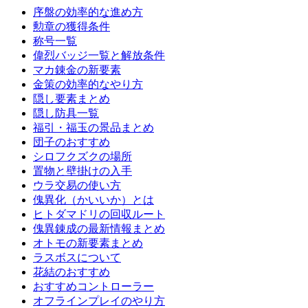
序盤の効率的な進め方
勲章の獲得条件
称号一覧
偉烈バッジ一覧と解放条件
マカ錬金の新要素
金策の効率的なやり方
隠し要素まとめ
隠し防具一覧
福引・福玉の景品まとめ
団子のおすすめ
シロフクズクの場所
置物と壁掛けの入手
ウラ交易の使い方
傀異化（かいいか）とは
ヒトダマドリの回収ルート
傀異錬成の最新情報まとめ
オトモの新要素まとめ
ラスボスについて
花結のおすすめ
おすすめコントローラー
オフラインプレイのやり方