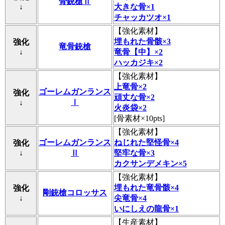
骨銃槍Ⅱ
↓
大きな骨×1
チャッカツオ×1
【
強化素材
】
埋もれた骨骸×3
強化
竜骨銃槍
↓
竜骨【中】×2
ハッカジキ×2
【
強化素材
】
上竜骨×2
ゴーレムガンランス
強化
頑丈な骨×2
Ⅰ
↓
火炎袋×2
[骨素材×10pts]
【
強化素材
】
ゴーレムガンランス
ねじれた堅怪骨×4
強化
↓
Ⅱ
堅牢な骨×3
カクサンデメキン×5
【
強化素材
】
埋もれた竜骨骸×4
強化
剛銃槍コロッサス
↓
尖竜骨×4
いにしえの龍骨×1
【
生産素材
】