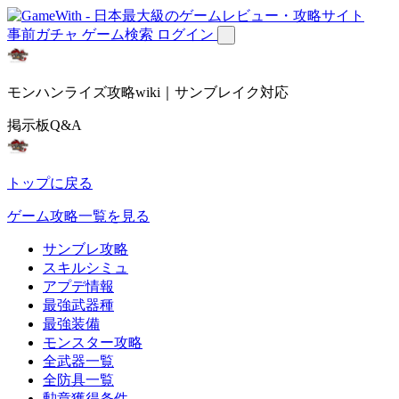
事前ガチャ
ゲーム検索
ログイン
モンハンライズ攻略wiki｜サンブレイク対応
掲示板Q&A
トップに戻る
ゲーム攻略一覧を見る
サンブレ攻略
スキルシミュ
アプデ情報
最強武器種
最強装備
モンスター攻略
全武器一覧
全防具一覧
勲章獲得条件