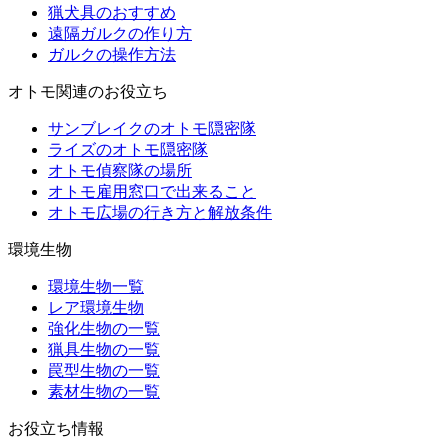
猟犬具のおすすめ
遠隔ガルクの作り方
ガルクの操作方法
オトモ関連のお役立ち
サンブレイクのオトモ隠密隊
ライズのオトモ隠密隊
オトモ偵察隊の場所
オトモ雇用窓口で出来ること
オトモ広場の行き方と解放条件
環境生物
環境生物一覧
レア環境生物
強化生物の一覧
猟具生物の一覧
罠型生物の一覧
素材生物の一覧
お役立ち情報