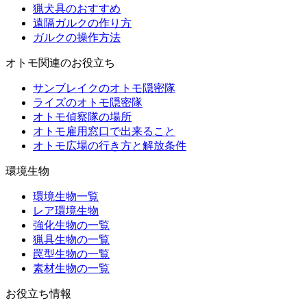
猟犬具のおすすめ
遠隔ガルクの作り方
ガルクの操作方法
オトモ関連のお役立ち
サンブレイクのオトモ隠密隊
ライズのオトモ隠密隊
オトモ偵察隊の場所
オトモ雇用窓口で出来ること
オトモ広場の行き方と解放条件
環境生物
環境生物一覧
レア環境生物
強化生物の一覧
猟具生物の一覧
罠型生物の一覧
素材生物の一覧
お役立ち情報