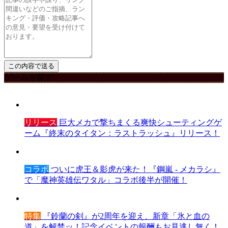
ゲームを探す
リリース
巨大メカで撃ちまくる爽快シューティングゲ
ーム『終末のタイタン：ラストラッシュ』リリース！
コラボ
ついに虎王＆影虎が来た！『鋼嵐 - メカラシ』
で「魔神英雄伝ワタル」コラボ後半が開催！
特集
『鈴蘭の剣』が2周年を迎え、新章「氷と血の
道」を解禁ッ！記念イベントの報酬もお見逃し無く！