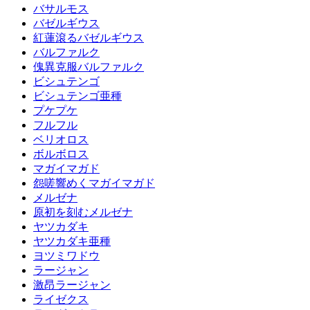
バサルモス
バゼルギウス
紅蓮滾るバゼルギウス
バルファルク
傀異克服バルファルク
ビシュテンゴ
ビシュテンゴ亜種
プケプケ
フルフル
ベリオロス
ボルボロス
マガイマガド
怨嗟響めくマガイマガド
メルゼナ
原初を刻むメルゼナ
ヤツカダキ
ヤツカダキ亜種
ヨツミワドウ
ラージャン
激昂ラージャン
ライゼクス