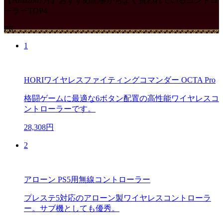
【Amazon7月】おすすめ記事からよく買われているコントロ
ーラーTOP4
PR
1
HORIワイヤレスファイティングコマンダー OCTA Pro
格闘ゲームに最適な6ボタン配置の高性能ワイヤレスコ
ントローラーです。
28,308円
2
アローン PS5用無線コントローラー
プレステ5対応のアローン製ワイヤレスコントローラ
ー。サブ機としても優秀。