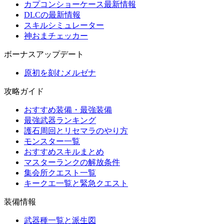
カプコンショーケース最新情報
DLCの最新情報
スキルシミュレーター
神おまチェッカー
ボーナスアップデート
原初を刻むメルゼナ
攻略ガイド
おすすめ装備・最強装備
最強武器ランキング
護石周回とリセマラのやり方
モンスター一覧
おすすめスキルまとめ
マスターランクの解放条件
集会所クエスト一覧
キークエ一覧と緊急クエスト
装備情報
武器種一覧と派生図