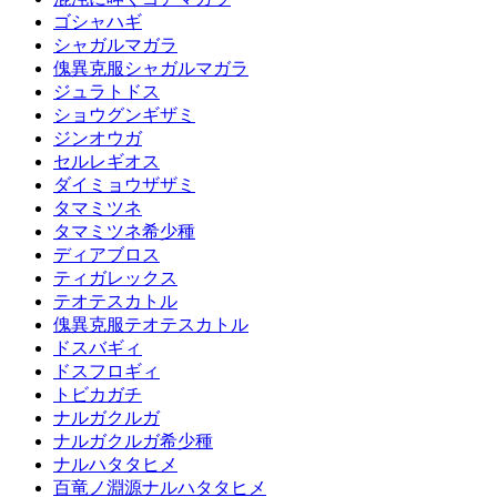
ゴシャハギ
シャガルマガラ
傀異克服シャガルマガラ
ジュラトドス
ショウグンギザミ
ジンオウガ
セルレギオス
ダイミョウザザミ
タマミツネ
タマミツネ希少種
ディアブロス
ティガレックス
テオテスカトル
傀異克服テオテスカトル
ドスバギィ
ドスフロギィ
トビカガチ
ナルガクルガ
ナルガクルガ希少種
ナルハタタヒメ
百竜ノ淵源ナルハタタヒメ