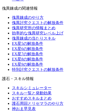
傀異錬成の関連情報
傀異錬成のやり方
傀異討究クエストの解放条件
傀異研究所の情報まとめ
効率的な傀異研究レベル上げ
傀異錬成の当たりスキル
EX星5の解放条件
EX星6の解放条件
EX星7の解放条件
EX星8の解放条件
EX星9の解放条件
特別討究クエストの解放条件
護石・スキル情報
スキルシミュレーター
スキル一覧と発動効果
おすすめスキルまとめ
護石周回とリセマラのやり方
神おま早見表