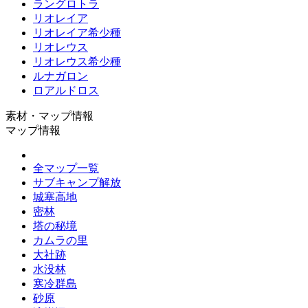
ラングロトラ
リオレイア
リオレイア希少種
リオレウス
リオレウス希少種
ルナガロン
ロアルドロス
素材・マップ情報
マップ情報
全マップ一覧
サブキャンプ解放
城塞高地
密林
塔の秘境
カムラの里
大社跡
水没林
寒冷群島
砂原