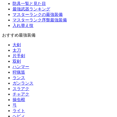
防具一覧と見た目
最強武器ランキング
マスターランクの最強装備
マスターランク序盤最強装備
入れ替え技
おすすめ最強装備
大剣
太刀
片手剣
双剣
ハンマー
狩猟笛
ランス
ガンランス
スラアク
チャアク
操虫棍
弓
ライト
ヘビィ