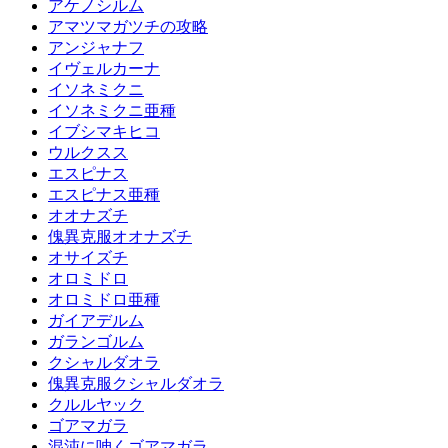
アケノシルム
アマツマガツチの攻略
アンジャナフ
イヴェルカーナ
イソネミクニ
イソネミクニ亜種
イブシマキヒコ
ウルクスス
エスピナス
エスピナス亜種
オオナズチ
傀異克服オオナズチ
オサイズチ
オロミドロ
オロミドロ亜種
ガイアデルム
ガランゴルム
クシャルダオラ
傀異克服クシャルダオラ
クルルヤック
ゴアマガラ
混沌に呻くゴアマガラ