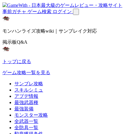
事前ガチャ
ゲーム検索
ログイン
モンハンライズ攻略wiki｜サンブレイク対応
掲示板Q&A
トップに戻る
ゲーム攻略一覧を見る
サンブレ攻略
スキルシミュ
アプデ情報
最強武器種
最強装備
モンスター攻略
全武器一覧
全防具一覧
勲章獲得条件