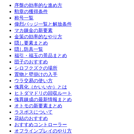
序盤の効率的な進め方
勲章の獲得条件
称号一覧
偉烈バッジ一覧と解放条件
マカ錬金の新要素
金策の効率的なやり方
隠し要素まとめ
隠し防具一覧
福引・福玉の景品まとめ
団子のおすすめ
シロフクズクの場所
置物と壁掛けの入手
ウラ交易の使い方
傀異化（かいいか）とは
ヒトダマドリの回収ルート
傀異錬成の最新情報まとめ
オトモの新要素まとめ
ラスボスについて
花結のおすすめ
おすすめコントローラー
オフラインプレイのやり方