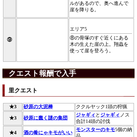
ルがあるので、奥へ進んで
崖を降りる。
エリア5
⑧の骨塚のすぐ近くにある
⑨
木の生えた崖の上。翔蟲を
使って崖を登ろう。
クエスト報酬で入手
里クエスト
★3
砂原の大泥棒
ククルヤック1頭の狩猟
ジャギィ
と
ジャギィ
ノス
★3
砂原に蠢く謎の集団
合計14頭の討伐
モンスターのキモ
5個の納
★4
酒の肴にゃキモがいい
品