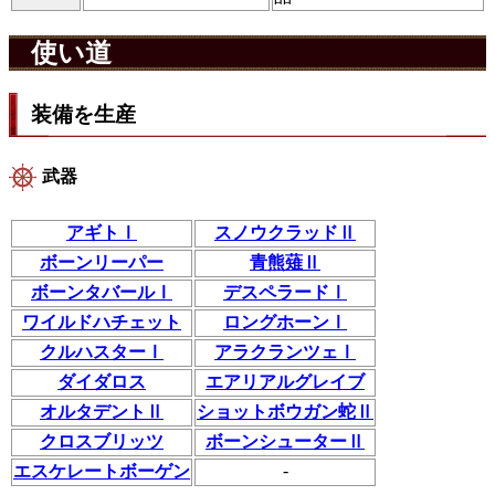
使い道
装備を生産
武器
アギトⅠ
スノウクラッドⅡ
ボーンリーパー
青熊薙Ⅱ
ボーンタバールⅠ
デスペラードⅠ
ワイルドハチェット
ロングホーンⅠ
クルハスターⅠ
アラクランツェⅠ
ダイダロス
エアリアルグレイブ
オルタデントⅡ
ショットボウガン蛇Ⅱ
クロスブリッツ
ボーンシューターⅡ
-
エスケレートボーゲン