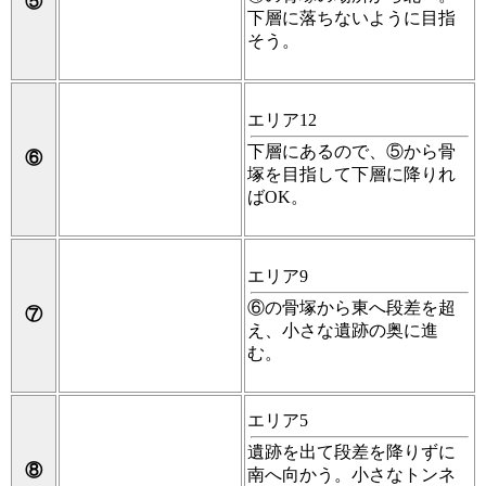
⑤
下層に落ちないように目指
そう。
エリア12
下層にあるので、⑤から骨
⑥
塚を目指して下層に降りれ
ばOK。
エリア9
⑥の骨塚から東へ段差を超
⑦
え、小さな遺跡の奥に進
む。
エリア5
遺跡を出て段差を降りずに
⑧
南へ向かう。小さなトンネ