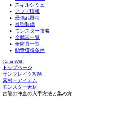
スキルシミュ
アプデ情報
最強武器種
最強装備
モンスター攻略
全武器一覧
全防具一覧
勲章獲得条件
GameWith
トップページ
サンブレイク攻略
素材・アイテム
モンスター素材
古龍の浄血の入手方法と集め方