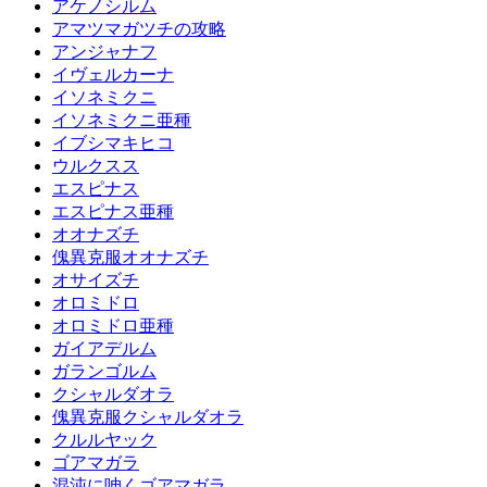
アケノシルム
アマツマガツチの攻略
アンジャナフ
イヴェルカーナ
イソネミクニ
イソネミクニ亜種
イブシマキヒコ
ウルクスス
エスピナス
エスピナス亜種
オオナズチ
傀異克服オオナズチ
オサイズチ
オロミドロ
オロミドロ亜種
ガイアデルム
ガランゴルム
クシャルダオラ
傀異克服クシャルダオラ
クルルヤック
ゴアマガラ
混沌に呻くゴアマガラ