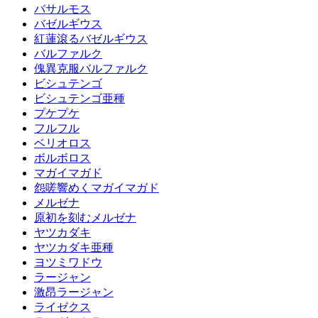
バサルモス
バゼルギウス
紅蓮滾るバゼルギウス
バルファルク
傀異克服バルファルク
ビシュテンゴ
ビシュテンゴ亜種
プケプケ
フルフル
ベリオロス
ボルボロス
マガイマガド
怨嗟響めくマガイマガド
メルゼナ
原初を刻むメルゼナ
ヤツカダキ
ヤツカダキ亜種
ヨツミワドウ
ラージャン
激昂ラージャン
ライゼクス