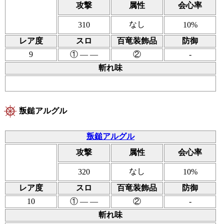
攻撃
属性
会心率
なし
310
10%
レア度
スロ
百竜装飾品
防御
9
① ― ―
②
-
斬れ味
叛鎚アルグル
叛鎚アルグル
攻撃
属性
会心率
なし
320
10%
レア度
スロ
百竜装飾品
防御
10
① ― ―
②
-
斬れ味