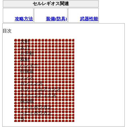
セルレギオス関連
攻略方法
装備(防具)
武器性能
目次
大剣
太刀
片手剣
双剣
ハンマー
狩猟笛
ランス
ガンランス
スラッシュアックス
チャージアックス
操虫棍
ライトボウガン
ヘビィボウガン
弓