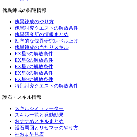
傀異錬成の関連情報
傀異錬成のやり方
傀異討究クエストの解放条件
傀異研究所の情報まとめ
効率的な傀異研究レベル上げ
傀異錬成の当たりスキル
EX星5の解放条件
EX星6の解放条件
EX星7の解放条件
EX星8の解放条件
EX星9の解放条件
特別討究クエストの解放条件
護石・スキル情報
スキルシミュレーター
スキル一覧と発動効果
おすすめスキルまとめ
護石周回とリセマラのやり方
神おま早見表