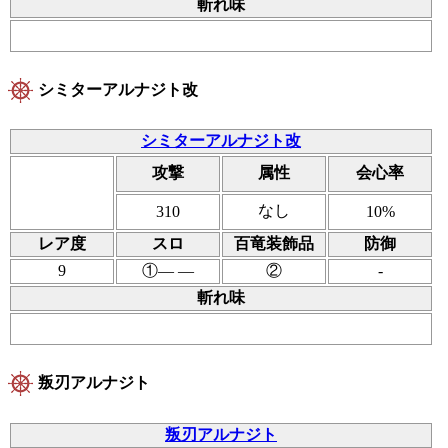
斬れ味
シミターアルナジト改
シミターアルナジト改
攻撃
属性
会心率
なし
310
10%
レア度
スロ
百竜装飾品
防御
9
①― ―
②
-
斬れ味
叛刃アルナジト
叛刃アルナジト