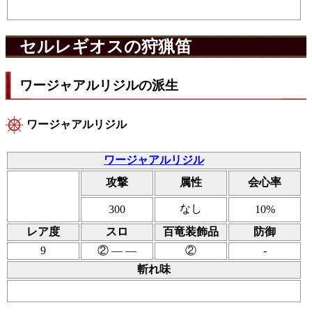
セルレギオスの狩猟笛
ワージャアルリジルの派生
ワージャアルリジル
ワージャアルリジル
攻撃
属性
会心率
なし
300
10%
レア度
スロ
百竜装飾品
防御
9
② ― ―
②
-
斬れ味