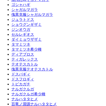
ゴシャハギ
シャガルマガラ
傀異克服シャガルマガラ
ジュラトドス
ショウグンギザミ
ジンオウガ
セルレギオス
ダイミョウザザミ
タマミツネ
タマミツネ希少種
ディアブロス
ティガレックス
テオテスカトル
傀異克服テオテスカトル
ドスバギィ
ドスフロギィ
トビカガチ
ナルガクルガ
ナルガクルガ希少種
ナルハタタヒメ
百竜ノ淵源ナルハタタヒメ