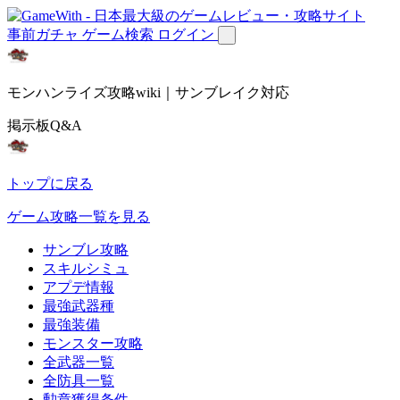
事前ガチャ
ゲーム検索
ログイン
モンハンライズ攻略wiki｜サンブレイク対応
掲示板Q&A
トップに戻る
ゲーム攻略一覧を見る
サンブレ攻略
スキルシミュ
アプデ情報
最強武器種
最強装備
モンスター攻略
全武器一覧
全防具一覧
勲章獲得条件