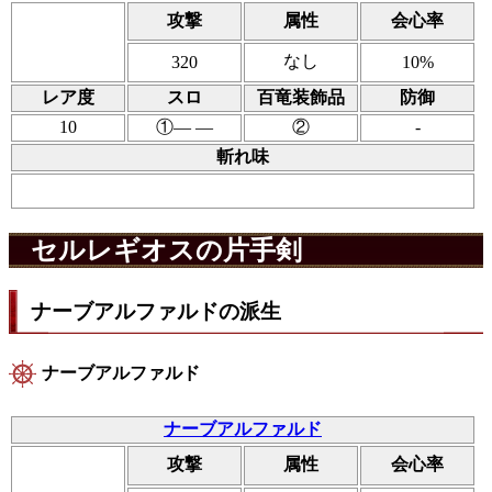
攻撃
属性
会心率
なし
320
10%
レア度
スロ
百竜装飾品
防御
10
①― ―
②
-
斬れ味
セルレギオスの片手剣
ナーブアルファルドの派生
ナーブアルファルド
ナーブアルファルド
攻撃
属性
会心率