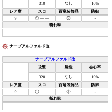
なし
310
10%
レア度
スロ
百竜装飾品
防御
9
① ― ―
②
-
斬れ味
ナーブアルファルド改
ナーブアルファルド改
攻撃
属性
会心率
なし
320
10%
レア度
スロ
百竜装飾品
防御
9
① ― ―
②
-
斬れ味