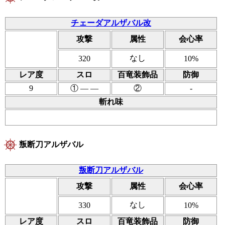
チェーダアルザバル改
攻撃
属性
会心率
なし
320
10%
レア度
スロ
百竜装飾品
防御
9
① ― ―
②
-
斬れ味
叛断刀アルザバル
叛断刀アルザバル
攻撃
属性
会心率
なし
330
10%
レア度
スロ
百竜装飾品
防御