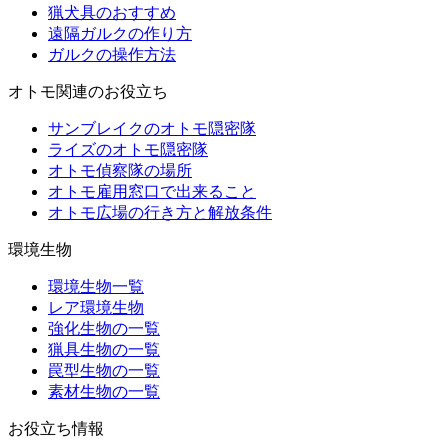
猟犬具のおすすめ
遠隔ガルクの作り方
ガルクの操作方法
オトモ関連のお役立ち
サンブレイクのオトモ隠密隊
ライズのオトモ隠密隊
オトモ偵察隊の場所
オトモ雇用窓口で出来ること
オトモ広場の行き方と解放条件
環境生物
環境生物一覧
レア環境生物
強化生物の一覧
猟具生物の一覧
罠型生物の一覧
素材生物の一覧
お役立ち情報