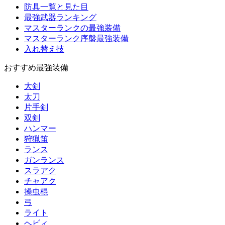
防具一覧と見た目
最強武器ランキング
マスターランクの最強装備
マスターランク序盤最強装備
入れ替え技
おすすめ最強装備
大剣
太刀
片手剣
双剣
ハンマー
狩猟笛
ランス
ガンランス
スラアク
チャアク
操虫棍
弓
ライト
ヘビィ