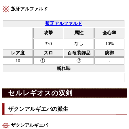
叛牙アルファルド
叛牙アルファルド
攻撃
属性
会心率
なし
330
10%
レア度
スロ
百竜装飾品
防御
10
① ― ―
②
-
斬れ味
セルレギオスの双剣
ザクンアルギエバの派生
ザクンアルギエバ