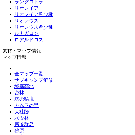
ラングロトラ
リオレイア
リオレイア希少種
リオレウス
リオレウス希少種
ルナガロン
ロアルドロス
素材・マップ情報
マップ情報
全マップ一覧
サブキャンプ解放
城塞高地
密林
塔の秘境
カムラの里
大社跡
水没林
寒冷群島
砂原