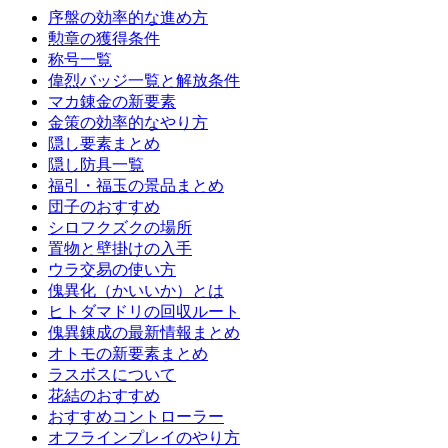
序盤の効率的な進め方
勲章の獲得条件
称号一覧
偉烈バッジ一覧と解放条件
マカ錬金の新要素
金策の効率的なやり方
隠し要素まとめ
隠し防具一覧
福引・福玉の景品まとめ
団子のおすすめ
シロフクズクの場所
置物と壁掛けの入手
ウラ交易の使い方
傀異化（かいいか）とは
ヒトダマドリの回収ルート
傀異錬成の最新情報まとめ
オトモの新要素まとめ
ラスボスについて
花結のおすすめ
おすすめコントローラー
オフラインプレイのやり方