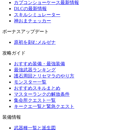
カプコンショーケース最新情報
DLCの最新情報
スキルシミュレーター
神おまチェッカー
ボーナスアップデート
原初を刻むメルゼナ
攻略ガイド
おすすめ装備・最強装備
最強武器ランキング
護石周回とリセマラのやり方
モンスター一覧
おすすめスキルまとめ
マスターランクの解放条件
集会所クエスト一覧
キークエ一覧と緊急クエスト
装備情報
武器種一覧と派生図