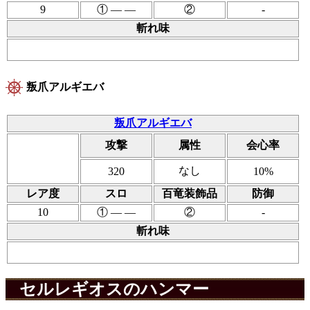
9
① ― ―
②
-
斬れ味
叛爪アルギエバ
叛爪アルギエバ
攻撃
属性
会心率
なし
320
10%
レア度
スロ
百竜装飾品
防御
10
① ― ―
②
-
斬れ味
セルレギオスのハンマー