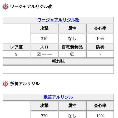
ワージャアルリジル改
ワージャアルリジル改
攻撃
属性
会心率
なし
310
10%
レア度
スロ
百竜装飾品
防御
9
② ― ―
②
-
斬れ味
叛笛アルリジル
叛笛アルリジル
攻撃
属性
会心率
なし
320
10%