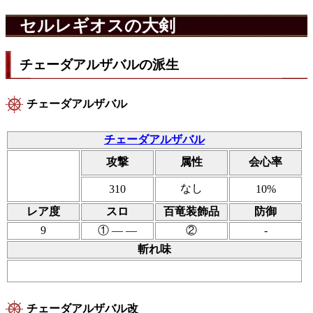
セルレギオスの大剣
チェーダアルザバルの派生
チェーダアルザバル
チェーダアルザバル
攻撃
属性
会心率
なし
310
10%
レア度
スロ
百竜装飾品
防御
9
① ― ―
②
-
斬れ味
チェーダアルザバル改