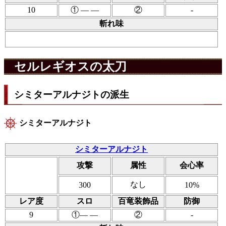
10
① ― ―
②
-
斬れ味
セルレギオスの太刀
シミターアルナジトの派生
シミターアルナジト
シミターアルナジト
攻撃
属性
会心率
なし
300
10%
レア度
スロ
百竜装飾品
防御
9
①― ―
②
-