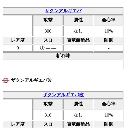
ザクンアルギエバ
攻撃
属性
会心率
なし
300
10%
レア度
スロ
百竜装飾品
防御
9
① ― ―
-
斬れ味
ザクンアルギエバ改
ザクンアルギエバ改
攻撃
属性
会心率
なし
310
10%
レア度
スロ
百竜装飾品
防御