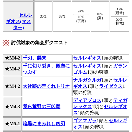
33%
24%
(通常)
10%
セルレ
35%
33%
10%
(翼)
55%
ギオス(マス
(尻尾)
(操竜)
ター)
討伐対象の集会所クエスト
★M4-2
千刃、襲来
セルレギオス
1頭の狩猟
千に切り裂き、微塵に
セルレギオス
1頭と
ガラン
★M4-2
つぶす
ゴルム
1頭の狩猟
ナルガクルガ
1頭と
セルレ
★M4-2
大社跡の荒くれトリオ
ギオス
1頭と
ライゼクス
1
頭の狩猟
ディアブロス
1頭と
ティガ
★M4-3
我ら荒野の三凶竜
レックス
1頭と
セルレギオ
ス
1頭の狩猟
ゴアマガラ
1頭と
セルレギ
★M5-1
暗黒にまみれし凶刃
オス
1頭の狩猟