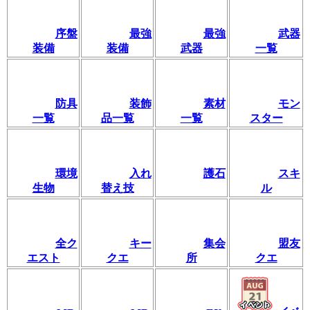
序盤
最強
最強
武器
装備
装備
武器
一覧
防具
装飾
素材
モン
一覧
品一覧
一覧
スター
環境
入れ
護石
スキ
生物
替え技
ル
全ク
キー
集会
盟友
エスト
クエ
所
クエ