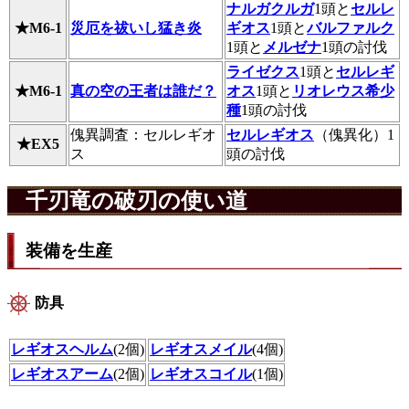
ナルガクルガ
1頭と
セルレ
★M6-1
災厄を祓いし猛き炎
ギオス
1頭と
バルファルク
1頭と
メルゼナ
1頭の討伐
ライゼクス
1頭と
セルレギ
★M6-1
真の空の王者は誰だ？
オス
1頭と
リオレウス希少
種
1頭の討伐
傀異調査：セルレギオ
セルレギオス
（傀異化）1
★EX5
ス
頭の討伐
千刃竜の破刃の使い道
装備を生産
防具
レギオスヘルム
(2個)
レギオスメイル
(4個)
レギオスアーム
(2個)
レギオスコイル
(1個)