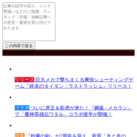
ゲームを探す
リリース
巨大メカで撃ちまくる爽快シューティングゲ
ーム『終末のタイタン：ラストラッシュ』リリース！
コラボ
ついに虎王＆影虎が来た！『鋼嵐 - メカラシ』
で「魔神英雄伝ワタル」コラボ後半が開催！
特集
『鈴蘭の剣』が2周年を迎え、新章「氷と血の