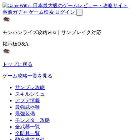
事前ガチャ
ゲーム検索
ログイン
モンハンライズ攻略wiki｜サンブレイク対応
掲示板Q&A
トップに戻る
ゲーム攻略一覧を見る
サンブレ攻略
スキルシミュ
アプデ情報
最強武器種
最強装備
モンスター攻略
全武器一覧
全防具一覧
勲章獲得条件