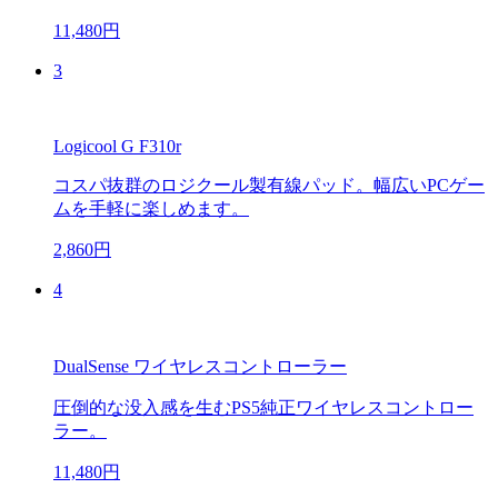
11,480円
3
Logicool G F310r
コスパ抜群のロジクール製有線パッド。幅広いPCゲー
ムを手軽に楽しめます。
2,860円
4
DualSense ワイヤレスコントローラー
圧倒的な没入感を生むPS5純正ワイヤレスコントロー
ラー。
11,480円