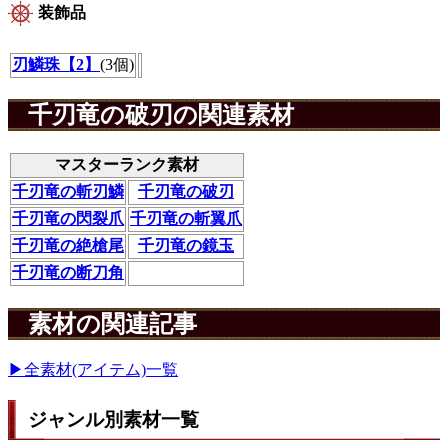
装飾品
刃鱗珠【2】
(3個)
千刃竜の破刃の関連素材
マスターランク素材
千刃竜の斬刃鱗
千刃竜の破刃
千刃竜の閃裂爪
千刃竜の斬翼爪
千刃竜の絶槍尾
千刃竜の鏡玉
千刃竜の断刀角
素材の関連記事
▶全素材(アイテム)一覧
ジャンル別素材一覧