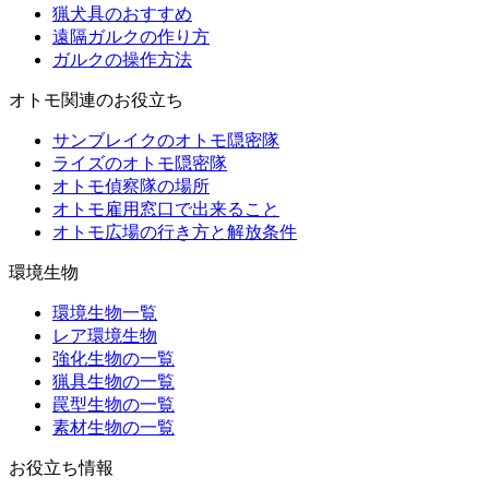
猟犬具のおすすめ
遠隔ガルクの作り方
ガルクの操作方法
オトモ関連のお役立ち
サンブレイクのオトモ隠密隊
ライズのオトモ隠密隊
オトモ偵察隊の場所
オトモ雇用窓口で出来ること
オトモ広場の行き方と解放条件
環境生物
環境生物一覧
レア環境生物
強化生物の一覧
猟具生物の一覧
罠型生物の一覧
素材生物の一覧
お役立ち情報