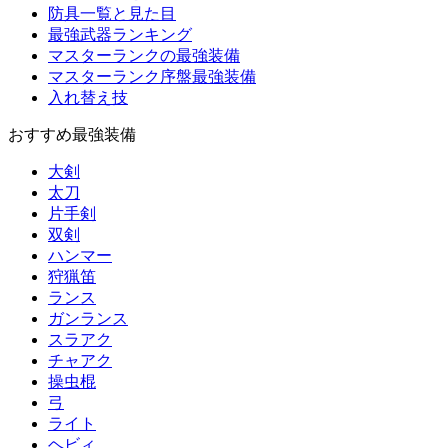
防具一覧と見た目
最強武器ランキング
マスターランクの最強装備
マスターランク序盤最強装備
入れ替え技
おすすめ最強装備
大剣
太刀
片手剣
双剣
ハンマー
狩猟笛
ランス
ガンランス
スラアク
チャアク
操虫棍
弓
ライト
ヘビィ