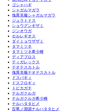
ゴシャハギ
シャガルマガラ
傀異克服シャガルマガラ
ジュラトドス
ショウグンギザミ
ジンオウガ
セルレギオス
ダイミョウザザミ
タマミツネ
タマミツネ希少種
ディアブロス
ティガレックス
テオテスカトル
傀異克服テオテスカトル
ドスバギィ
ドスフロギィ
トビカガチ
ナルガクルガ
ナルガクルガ希少種
ナルハタタヒメ
百竜ノ淵源ナルハタタヒメ