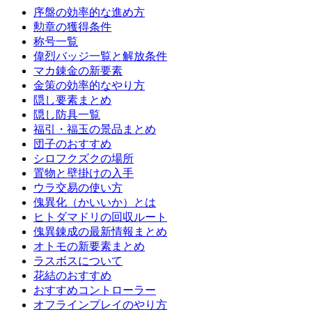
序盤の効率的な進め方
勲章の獲得条件
称号一覧
偉烈バッジ一覧と解放条件
マカ錬金の新要素
金策の効率的なやり方
隠し要素まとめ
隠し防具一覧
福引・福玉の景品まとめ
団子のおすすめ
シロフクズクの場所
置物と壁掛けの入手
ウラ交易の使い方
傀異化（かいいか）とは
ヒトダマドリの回収ルート
傀異錬成の最新情報まとめ
オトモの新要素まとめ
ラスボスについて
花結のおすすめ
おすすめコントローラー
オフラインプレイのやり方