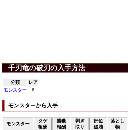
千刃竜の破刃の入手方法
分類
レア
8
モンスター
モンスターから入手
タゲ
捕獲
剥ぎ
部位
落とし
モンスター
報酬
報酬
取り
破壊
物