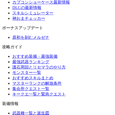
カプコンショーケース最新情報
DLCの最新情報
スキルシミュレーター
神おまチェッカー
ボーナスアップデート
原初を刻むメルゼナ
攻略ガイド
おすすめ装備・最強装備
最強武器ランキング
護石周回とリセマラのやり方
モンスター一覧
おすすめスキルまとめ
マスターランクの解放条件
集会所クエスト一覧
キークエ一覧と緊急クエスト
装備情報
武器種一覧と派生図