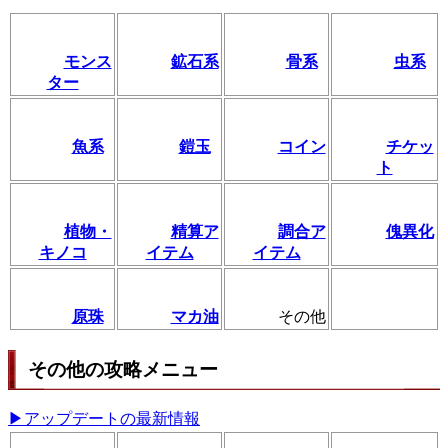
モンス
鉱石系
骨系
虫系
ター
魚系
鎧玉
コイン
チケッ
ト
植物・
精算ア
調合ア
傀異化
キノコ
イテム
イテム
原珠
マカ油
その他
その他の攻略メニュー
▶アップデートの最新情報