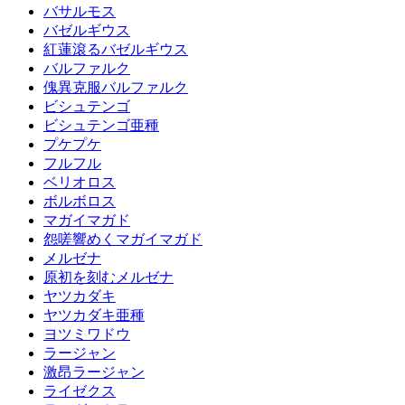
バサルモス
バゼルギウス
紅蓮滾るバゼルギウス
バルファルク
傀異克服バルファルク
ビシュテンゴ
ビシュテンゴ亜種
プケプケ
フルフル
ベリオロス
ボルボロス
マガイマガド
怨嗟響めくマガイマガド
メルゼナ
原初を刻むメルゼナ
ヤツカダキ
ヤツカダキ亜種
ヨツミワドウ
ラージャン
激昂ラージャン
ライゼクス