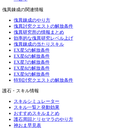
傀異錬成の関連情報
傀異錬成のやり方
傀異討究クエストの解放条件
傀異研究所の情報まとめ
効率的な傀異研究レベル上げ
傀異錬成の当たりスキル
EX星5の解放条件
EX星6の解放条件
EX星7の解放条件
EX星8の解放条件
EX星9の解放条件
特別討究クエストの解放条件
護石・スキル情報
スキルシミュレーター
スキル一覧と発動効果
おすすめスキルまとめ
護石周回とリセマラのやり方
神おま早見表