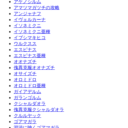
アケノシルム
アマツマガツチの攻略
アンジャナフ
イヴェルカーナ
イソネミクニ
イソネミクニ亜種
イブシマキヒコ
ウルクスス
エスピナス
エスピナス亜種
オオナズチ
傀異克服オオナズチ
オサイズチ
オロミドロ
オロミドロ亜種
ガイアデルム
ガランゴルム
クシャルダオラ
傀異克服クシャルダオラ
クルルヤック
ゴアマガラ
混沌に呻くゴアマガラ