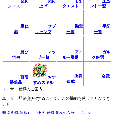
イベ
MR
MR
EX
クエスト
上げ
クエスト
ント一覧
重ね
サブ
勲章
手記
着
キャンプ
一覧
一覧
跳び
マッ
アイ
ガル
竹串
プ一覧
ルー厳選
ク厳選
傀異
金冠
百竜
おす
錬成
装飾品
すめスキル
ユーザー登録のご案内
ユーザー登録(無料)することで、この機能を使うことができ
ます。
新規登録(無料)して使う
登録済みの方はログイン