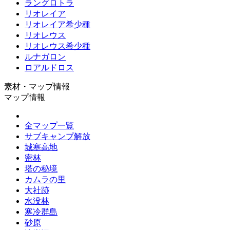
ラングロトラ
リオレイア
リオレイア希少種
リオレウス
リオレウス希少種
ルナガロン
ロアルドロス
素材・マップ情報
マップ情報
全マップ一覧
サブキャンプ解放
城塞高地
密林
塔の秘境
カムラの里
大社跡
水没林
寒冷群島
砂原