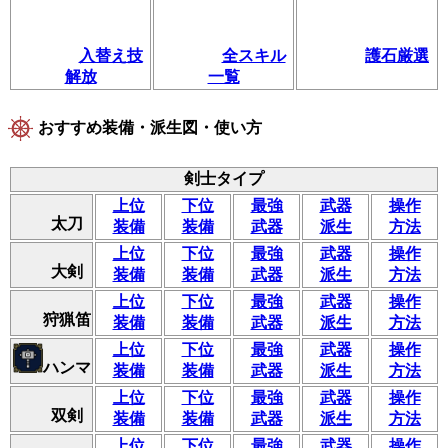
入替え技
全スキル
護石厳選
解放
一覧
おすすめ装備・派生図・使い方
剣士タイプ
上位
下位
最強
武器
操作
太刀
装備
装備
武器
派生
方法
上位
下位
最強
武器
操作
大剣
装備
装備
武器
派生
方法
上位
下位
最強
武器
操作
狩猟笛
装備
装備
武器
派生
方法
上位
下位
最強
武器
操作
ハンマ
装備
装備
武器
派生
方法
上位
下位
最強
武器
操作
双剣
装備
装備
武器
派生
方法
上位
下位
最強
武器
操作