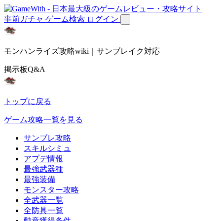
事前ガチャ
ゲーム検索
ログイン
モンハンライズ攻略wiki｜サンブレイク対応
掲示板Q&A
トップに戻る
ゲーム攻略一覧を見る
サンブレ攻略
スキルシミュ
アプデ情報
最強武器種
最強装備
モンスター攻略
全武器一覧
全防具一覧
勲章獲得条件