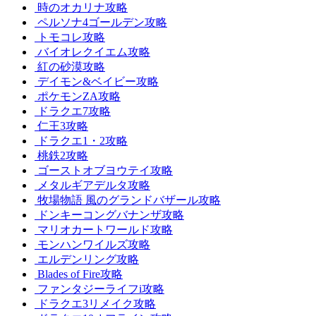
時のオカリナ攻略
ペルソナ4ゴールデン攻略
トモコレ攻略
バイオレクイエム攻略
紅の砂漠攻略
デイモン&ベイビー攻略
ポケモンZA攻略
ドラクエ7攻略
仁王3攻略
ドラクエ1・2攻略
桃鉄2攻略
ゴーストオブヨウテイ攻略
メタルギアデルタ攻略
牧場物語 風のグランドバザール攻略
ドンキーコングバナンザ攻略
マリオカートワールド攻略
モンハンワイルズ攻略
エルデンリング攻略
Blades of Fire攻略
ファンタジーライフi攻略
ドラクエ3リメイク攻略