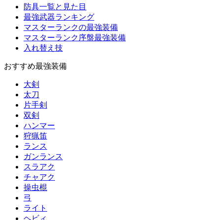
防具一覧と見た目
最強武器ランキング
マスターランクの最強装備
マスターランク序盤最強装備
入れ替え技
おすすめ最強装備
大剣
太刀
片手剣
双剣
ハンマー
狩猟笛
ランス
ガンランス
スラアク
チャアク
操虫棍
弓
ライト
ヘビィ