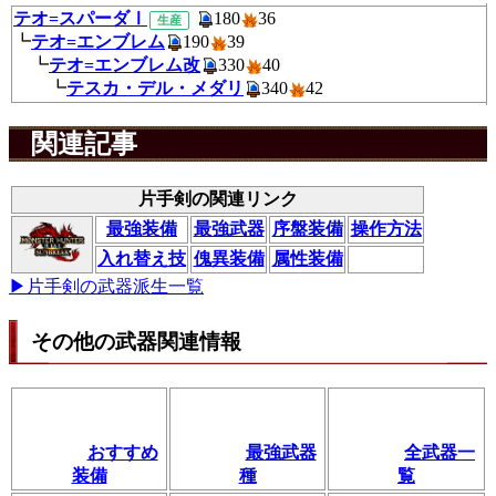
テオ=スパーダⅠ
180
3
生産
┗
テオ=エンブレム
190
39
┗
テオ=エンブレム改
330
40
┗
テスカ・デル・メダリ
340
4
関連記事
片手剣の関連リンク
最強装備
最強武器
序盤装備
操作方法
入れ替え技
傀異装備
属性装備
▶片手剣の武器派生一覧
その他の武器関連情報
おすすめ
最強武器
全武器一
装備
種
覧