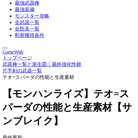
最強武器種
最強装備
モンスター攻略
全武器一覧
全防具一覧
勲章獲得条件
GameWith
トップページ
武器種一覧と派生図｜最終強化性能
片手剣の武器一覧
テオ=スパーダの性能と生産素材
【モンハンライズ】テオ=ス
パーダの性能と生産素材【サ
ンブレイク】
最終更新: