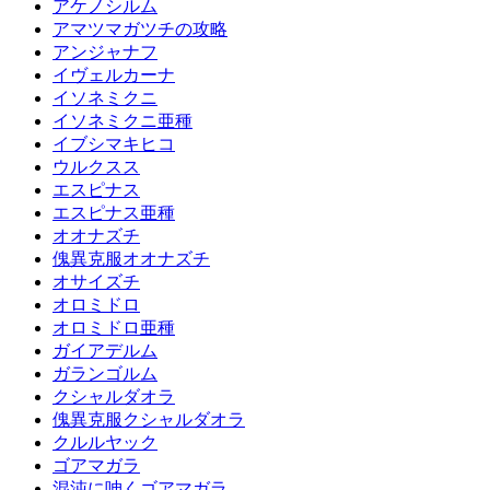
アケノシルム
アマツマガツチの攻略
アンジャナフ
イヴェルカーナ
イソネミクニ
イソネミクニ亜種
イブシマキヒコ
ウルクスス
エスピナス
エスピナス亜種
オオナズチ
傀異克服オオナズチ
オサイズチ
オロミドロ
オロミドロ亜種
ガイアデルム
ガランゴルム
クシャルダオラ
傀異克服クシャルダオラ
クルルヤック
ゴアマガラ
混沌に呻くゴアマガラ