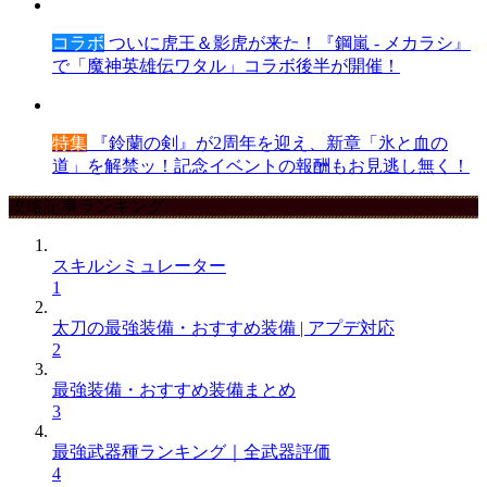
コラボ
ついに虎王＆影虎が来た！『鋼嵐 - メカラシ』
で「魔神英雄伝ワタル」コラボ後半が開催！
特集
『鈴蘭の剣』が2周年を迎え、新章「氷と血の
道」を解禁ッ！記念イベントの報酬もお見逃し無く！
攻略記事ランキング
スキルシミュレーター
1
太刀の最強装備・おすすめ装備 | アプデ対応
2
最強装備・おすすめ装備まとめ
3
最強武器種ランキング｜全武器評価
4