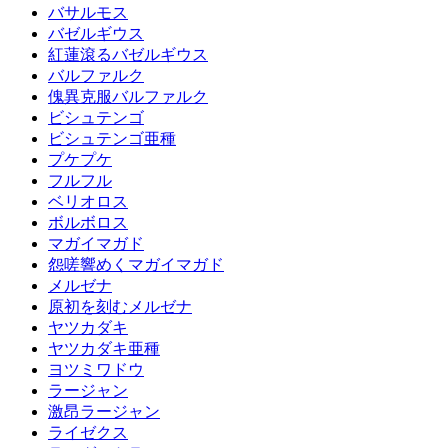
バサルモス
バゼルギウス
紅蓮滾るバゼルギウス
バルファルク
傀異克服バルファルク
ビシュテンゴ
ビシュテンゴ亜種
プケプケ
フルフル
ベリオロス
ボルボロス
マガイマガド
怨嗟響めくマガイマガド
メルゼナ
原初を刻むメルゼナ
ヤツカダキ
ヤツカダキ亜種
ヨツミワドウ
ラージャン
激昂ラージャン
ライゼクス