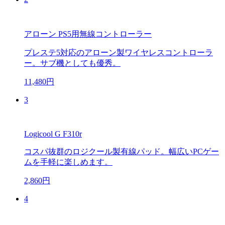
アローン PS5用無線コントローラー
プレステ5対応のアローン製ワイヤレスコントローラ
ー。サブ機としても優秀。
11,480円
3
Logicool G F310r
コスパ抜群のロジクール製有線パッド。幅広いPCゲー
ムを手軽に楽しめます。
2,860円
4