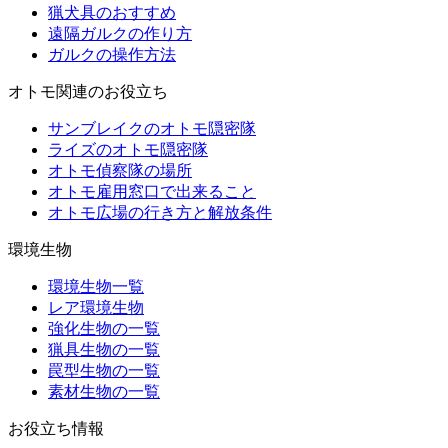
猟犬具のおすすめ
遠隔ガルクの作り方
ガルクの操作方法
オトモ関連のお役立ち
サンブレイクのオトモ隠密隊
ライズのオトモ隠密隊
オトモ偵察隊の場所
オトモ雇用窓口で出来ること
オトモ広場の行き方と解放条件
環境生物
環境生物一覧
レア環境生物
強化生物の一覧
猟具生物の一覧
罠型生物の一覧
素材生物の一覧
お役立ち情報