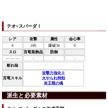
テオ=スパーダⅠ
レア
攻撃
属性
会心率
6
180
爆破36
0
スロ
百竜装飾品
防御
― ― ―
-
-
-
斬れ味
攻撃力強化Ⅱ
百竜スキル
火やられ特効
炎王龍の魂
派生と必要素材