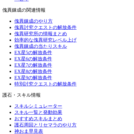
傀異錬成の関連情報
傀異錬成のやり方
傀異討究クエストの解放条件
傀異研究所の情報まとめ
効率的な傀異研究レベル上げ
傀異錬成の当たりスキル
EX星5の解放条件
EX星6の解放条件
EX星7の解放条件
EX星8の解放条件
EX星9の解放条件
特別討究クエストの解放条件
護石・スキル情報
スキルシミュレーター
スキル一覧と発動効果
おすすめスキルまとめ
護石周回とリセマラのやり方
神おま早見表