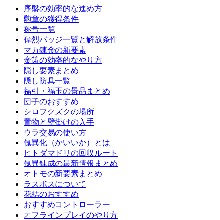
序盤の効率的な進め方
勲章の獲得条件
称号一覧
偉烈バッジ一覧と解放条件
マカ錬金の新要素
金策の効率的なやり方
隠し要素まとめ
隠し防具一覧
福引・福玉の景品まとめ
団子のおすすめ
シロフクズクの場所
置物と壁掛けの入手
ウラ交易の使い方
傀異化（かいいか）とは
ヒトダマドリの回収ルート
傀異錬成の最新情報まとめ
オトモの新要素まとめ
ラスボスについて
花結のおすすめ
おすすめコントローラー
オフラインプレイのやり方