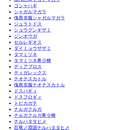
ゴシャハギ
シャガルマガラ
傀異克服シャガルマガラ
ジュラトドス
ショウグンギザミ
ジンオウガ
セルレギオス
ダイミョウザザミ
タマミツネ
タマミツネ希少種
ディアブロス
ティガレックス
テオテスカトル
傀異克服テオテスカトル
ドスバギィ
ドスフロギィ
トビカガチ
ナルガクルガ
ナルガクルガ希少種
ナルハタタヒメ
百竜ノ淵源ナルハタタヒメ