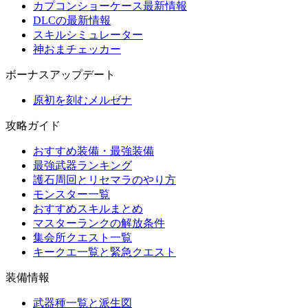
カプコンショーケース最新情報
DLCの最新情報
スキルシミュレーター
神おまチェッカー
ボーナスアップデート
原初を刻むメルゼナ
攻略ガイド
おすすめ装備・最強装備
最強武器ランキング
護石周回とリセマラのやり方
モンスター一覧
おすすめスキルまとめ
マスターランクの解放条件
集会所クエスト一覧
キークエ一覧と緊急クエスト
装備情報
武器種一覧と派生図