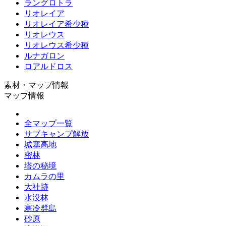
ラングロトラ
リオレイア
リオレイア希少種
リオレウス
リオレウス希少種
ルナガロン
ロアルドロス
素材・マップ情報
マップ情報
全マップ一覧
サブキャンプ解放
城塞高地
密林
塔の秘境
カムラの里
大社跡
水没林
寒冷群島
砂原