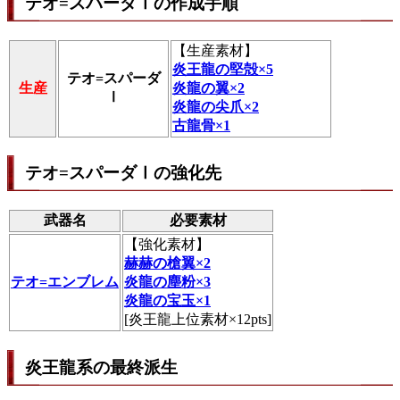
テオ=スパーダⅠの作成手順
【
生産素材
】
炎王龍の堅殻×5
テオ=スパーダ
生産
炎龍の翼×2
Ⅰ
炎龍の尖爪×2
古龍骨×1
テオ=スパーダⅠの強化先
武器名
必要素材
【
強化素材
】
赫赫の槍翼×2
テオ=エンブレム
炎龍の塵粉×3
炎龍の宝玉×1
[炎王龍上位素材×12pts]
炎王龍系の最終派生