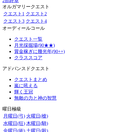
2部終章
オルガマリークエスト
クエスト1
クエスト2
クエスト3
クエスト4
オーディールコール
クエスト一覧
月光採掘場(90★★)
賞金稼ぎに幾光年(90++)
クラススコア
アドバンスドクエスト
クエストまとめ
嵐に吼える
輝く王冠
無敵の力と神の智慧
曜日極級
月曜日(弓)
火曜日(槍)
水曜日(狂)
木曜日(騎)
金曜日(術)
土曜日(殺)