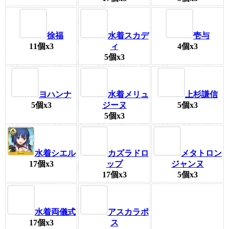
徐福
水着スカデ
壱与
11個x3
ィ
4個x3
5個x3
ヨハンナ
水着メリュ
上杉謙信
5個x3
ジーヌ
5個x3
5個x3
カズラドロ
メタトロン
水着シエル
ップ
ジャンヌ
17個x3
17個x3
5個x3
水着両儀式
アスカラポ
17個x3
ス