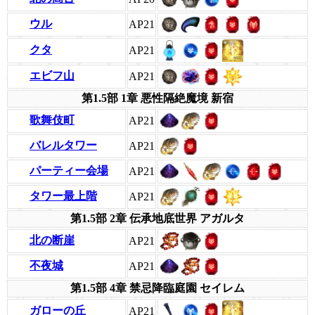
ウル
AP21
クタ
AP21
エビフ山
AP21
第1.5部 1章 悪性隔絶魔境 新宿
歌舞伎町
AP21
バレルタワー
AP21
パーティー会場
AP21
タワー最上階
AP21
第1.5部 2章 伝承地底世界 アガルタ
北の断崖
AP21
不夜城
AP21
第1.5部 4章 禁忌降臨庭園 セイレム
ガローの丘
AP21