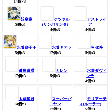
14個×3
ケツァル
アストライ
始皇帝
(サンバサンタ)
ア
5個x3
4個x3
4個x3
水着キアラ
卑弥呼
水着獅子王
17個x3
5個x3
5個x3
蘆屋道満
カレン
水着ダヴィ
17個x3
5個x3
ンチ
4個x3
太歳星君
スーパーバ
モリアーテ
14個x3
ニヤン
ィ(ルーラー)
17個x3
5個x3