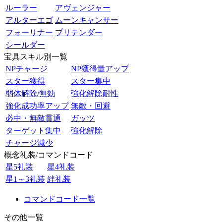
ルーラー
アヴェンジャー
アルターエゴ
ムーンキャンサー
フォーリナー
プリテンダー
シールダー
宝具スキル別一覧
NPチャージ
NP獲得量アップ
スター獲得
スター集中
弱体解除/無効
強化解除耐性
強化成功率アップ
無敵・回避
必中・無敵貫通
ガッツ
ターゲット集中
強化解除
チャージ減少
概念礼装/コマンドコード
星5礼装
星4礼装
星1～3礼装
絆礼装
コマンドコード一覧
その他一覧