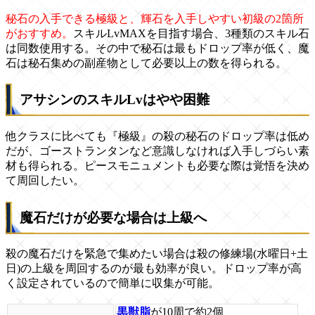
秘石の入手できる極級と、輝石を入手しやすい初級の2箇所
がおすすめ。
スキルLvMAXを目指す場合、3種類のスキル石
は同数使用する。その中で秘石は最もドロップ率が低く、魔
石は秘石集めの副産物として必要以上の数を得られる。
アサシンのスキルLvはやや困難
他クラスに比べても『極級』の殺の秘石のドロップ率は低め
だが、ゴーストランタンなど意識しなければ入手しづらい素
材も得られる。ピースモニュメントも必要な際は覚悟を決め
て周回したい。
魔石だけが必要な場合は上級へ
殺の魔石だけを緊急で集めたい場合は殺の修練場(水曜日+土
日)の上級を周回するのが最も効率が良い。ドロップ率が高
く設定されているので簡単に収集が可能。
黒獣脂
が10周で約2個