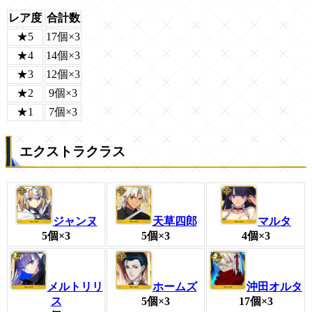
レア度
合計数
★5
17個×3
★4
14個×3
★3
12個×3
★2
9個×3
★1
7個×3
エクストラクラス
ジャンヌ
天草四郎
マルタ
5個×3
5個×3
4個×3
メルトリリ
ホームズ
沖田オルタ
ス
5個×3
17個×3