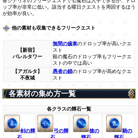
各シナリオのフリークエストでも魔石は入手できるが、ドロ
ップ率が非常に低い。該当する曜日クエストを周回するほう
が効率が良い。
他の素材も収集できるフリークエスト
無間の歯車
のドロップ率が高いクエ
【新宿】
スト
バレルタワー
殺の魔石のドロップ率もフリークエ
ストの中では高い
【アガルタ】
愚者の鎖
のドロップ率が高めなクエ
不夜城
スト
各素材の集め方一覧
各クラスの輝石一覧
剣の輝
弓の輝
槍の
騎の
石
石
輝石
輝石