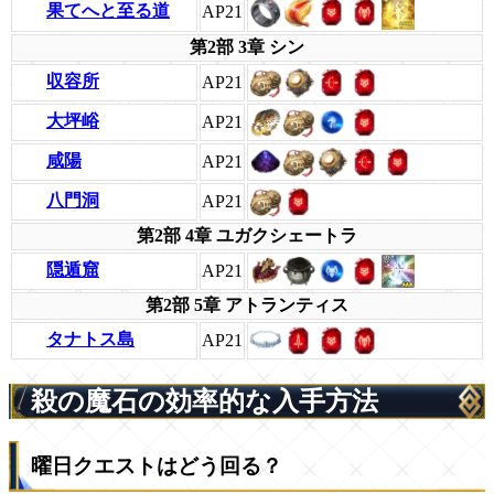
果てへと至る道
AP21
第2部 3章 シン
収容所
AP21
大坪峪
AP21
咸陽
AP21
八門洞
AP21
第2部 4章 ユガクシェートラ
隠遁窟
AP21
第2部 5章 アトランティス
タナトス島
AP21
殺の魔石の効率的な入手方法
曜日クエストはどう回る？