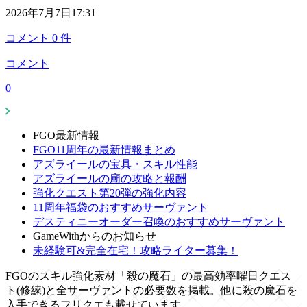
2026年7月7日17:31
コメント
0
件
コメント
0
FGO最新情報
FGO11周年の最新情報まとめ
アズライールの宝具・スキル性能
アズライールの廟の攻略と報酬
強化クエスト第20弾の強化内容
11周年福袋のおすすめサーヴァント
デスティニーオーダー召喚のおすすめサーヴァント
GameWithからのお知らせ
未経験可&完全在宅！攻略ライター募集！
FGOのスキル強化素材「殺の魔石」の最高効率曜日クエス
ト(修練)と全サーヴァントの必要数を掲載。他に殺の魔石を
入手できるフリクエも載せています。