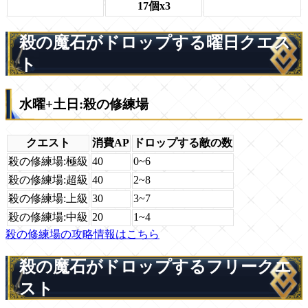
17個x3
殺の魔石がドロップする曜日クエス
ト
水曜+土日:殺の修練場
クエスト
消費AP
ドロップする敵の数
殺の修練場:極級
40
0~6
殺の修練場:超級
40
2~8
殺の修練場:上級
30
3~7
殺の修練場:中級
20
1~4
殺の修練場の攻略情報はこちら
殺の魔石がドロップするフリークエ
スト