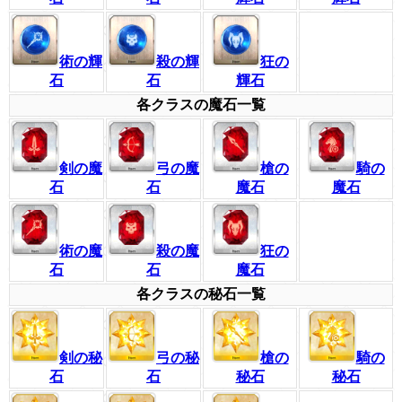
術の輝
殺の輝
狂の
石
石
輝石
各クラスの魔石一覧
剣の魔
弓の魔
槍の
騎の
石
石
魔石
魔石
術の魔
殺の魔
狂の
石
石
魔石
各クラスの秘石一覧
剣の秘
弓の秘
槍の
騎の
石
石
秘石
秘石