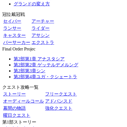
グランドの変え方
冠位戴冠戦
セイバー
アーチャー
ランサー
ライダー
キャスター
アサシン
バーサーカー
エクストラ
Final Order Projec
第2部第1章 アナスタシア
第2部第2章 ゲッテルデメルング
第2部第3章シン
第2部第4章ユガ・クシェートラ
クエスト攻略一覧
ストーリー
フリークエスト
オーディールコール
アドバンスド
幕間の物語
強化クエスト
曜日クエスト
第1部ストーリー