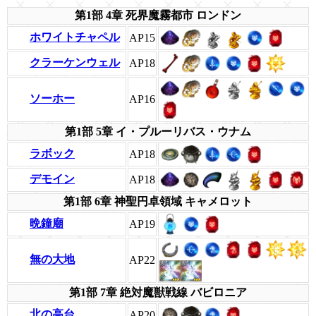
第1部 4章 死界魔霧都市 ロンドン
ホワイトチャペル
AP15
クラーケンウェル
AP18
ソーホー
AP16
第1部 5章 イ・プルーリバス・ウナム
ラボック
AP18
デモイン
AP18
第1部 6章 神聖円卓領域 キャメロット
晩鐘廟
AP19
無の大地
AP22
第1部 7章 絶対魔獣戦線 バビロニア
北の高台
AP20