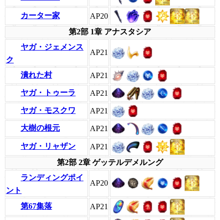
カーター家
AP20
第2部 1章 アナスタシア
ヤガ・ジェメンス
AP21
ク
潰れた村
AP21
ヤガ・トゥーラ
AP21
ヤガ・モスクワ
AP21
大樹の根元
AP21
ヤガ・リャザン
AP21
第2部 2章 ゲッテルデメルング
ランディングポイ
AP20
ント
第67集落
AP21