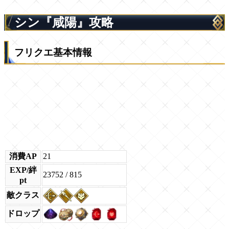
シン『咸陽』攻略
フリクエ基本情報
消費AP
21
EXP/絆
23752 / 815
pt
敵クラス
ドロップ