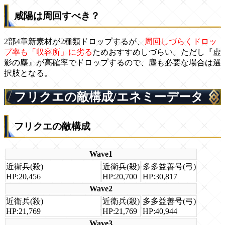
咸陽は周回すべき？
2部4章新素材が2種類ドロップするが、
周回しづらくドロッ
プ率も「収容所」に劣る
ためおすすめしづらい。ただし『虚
影の塵』が高確率でドロップするので、塵も必要な場合は選
択肢となる。
フリクエの敵構成/エネミーデータ
フリクエの敵構成
Wave1
近衛兵(殺)
近衛兵(殺)
多多益善号(弓)
HP:20,456
HP:20,700
HP:30,817
Wave2
近衛兵(殺)
近衛兵(殺)
多多益善号(弓)
HP:21,769
HP:21,769
HP:40,944
Wave3