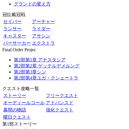
グランドの変え方
冠位戴冠戦
セイバー
アーチャー
ランサー
ライダー
キャスター
アサシン
バーサーカー
エクストラ
Final Order Projec
第2部第1章 アナスタシア
第2部第2章 ゲッテルデメルング
第2部第3章シン
第2部第4章ユガ・クシェートラ
クエスト攻略一覧
ストーリー
フリークエスト
オーディールコール
アドバンスド
幕間の物語
強化クエスト
曜日クエスト
第1部ストーリー