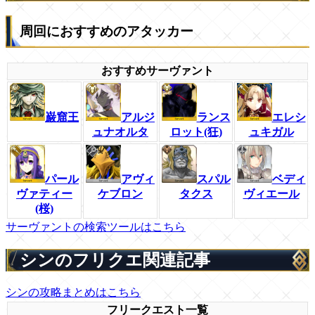
周回におすすめのアタッカー
おすすめサーヴァント
巌窟王
アルジ
ランス
エレシ
ュナオルタ
ロット(狂)
ュキガル
パール
アヴィ
スパル
ベディ
ヴァティー
ケブロン
タクス
ヴィエール
(桜)
サーヴァントの検索ツールはこちら
シンのフリクエ関連記事
シンの攻略まとめはこちら
フリークエスト一覧