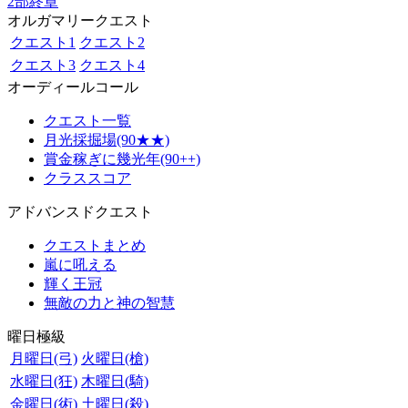
2部終章
オルガマリークエスト
クエスト1
クエスト2
クエスト3
クエスト4
オーディールコール
クエスト一覧
月光採掘場(90★★)
賞金稼ぎに幾光年(90++)
クラススコア
アドバンスドクエスト
クエストまとめ
嵐に吼える
輝く王冠
無敵の力と神の智慧
曜日極級
月曜日(弓)
火曜日(槍)
水曜日(狂)
木曜日(騎)
金曜日(術)
土曜日(殺)