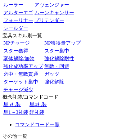
ルーラー
アヴェンジャー
アルターエゴ
ムーンキャンサー
フォーリナー
プリテンダー
シールダー
宝具スキル別一覧
NPチャージ
NP獲得量アップ
スター獲得
スター集中
弱体解除/無効
強化解除耐性
強化成功率アップ
無敵・回避
必中・無敵貫通
ガッツ
ターゲット集中
強化解除
チャージ減少
概念礼装/コマンドコード
星5礼装
星4礼装
星1～3礼装
絆礼装
コマンドコード一覧
その他一覧