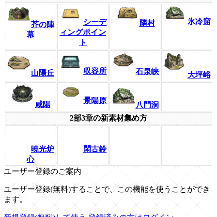
氷冷窟
シーデ
隣村
芥の陣
ィングポイン
幕
ト
収容所
石泉峡
山陽丘
大坪峪
景陽原
咸陽
八門洞
2部3章の新素材集め方
暁光炉
閑古鈴
心
ユーザー登録のご案内
ユーザー登録(無料)することで、この機能を使うことができ
ます。