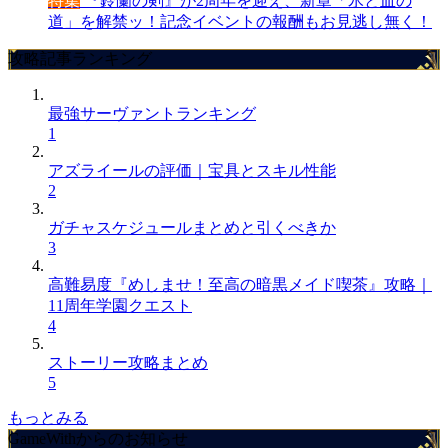
特集
『鈴蘭の剣』が2周年を迎え、新章「氷と血の
道」を解禁ッ！記念イベントの報酬もお見逃し無く！
攻略記事ランキング
最強サーヴァントランキング
1
アズライールの評価｜宝具とスキル性能
2
ガチャスケジュールまとめと引くべきか
3
高難易度『めしませ！至高の暗黒メイド喫茶』攻略｜
11周年学園クエスト
4
ストーリー攻略まとめ
5
もっとみる
GameWithからのお知らせ