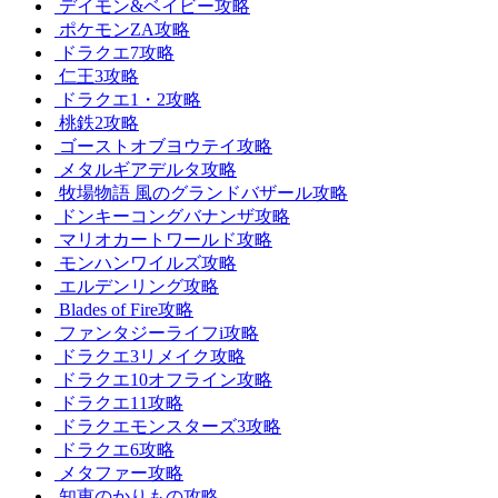
デイモン&ベイビー攻略
ポケモンZA攻略
ドラクエ7攻略
仁王3攻略
ドラクエ1・2攻略
桃鉄2攻略
ゴーストオブヨウテイ攻略
メタルギアデルタ攻略
牧場物語 風のグランドバザール攻略
ドンキーコングバナンザ攻略
マリオカートワールド攻略
モンハンワイルズ攻略
エルデンリング攻略
Blades of Fire攻略
ファンタジーライフi攻略
ドラクエ3リメイク攻略
ドラクエ10オフライン攻略
ドラクエ11攻略
ドラクエモンスターズ3攻略
ドラクエ6攻略
メタファー攻略
知恵のかりもの攻略