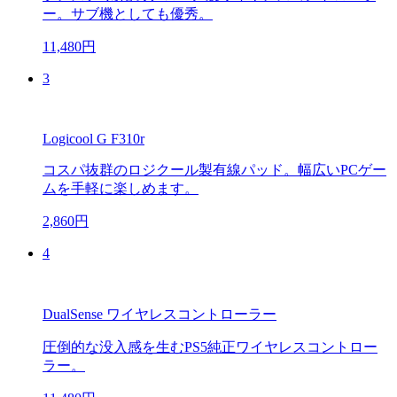
ー。サブ機としても優秀。
11,480円
3
Logicool G F310r
コスパ抜群のロジクール製有線パッド。幅広いPCゲー
ムを手軽に楽しめます。
2,860円
4
DualSense ワイヤレスコントローラー
圧倒的な没入感を生むPS5純正ワイヤレスコントロー
ラー。