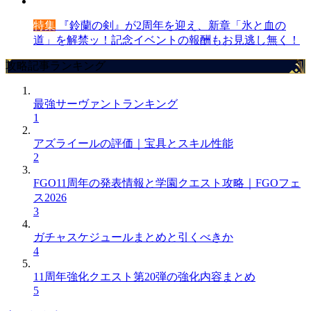
特集
『鈴蘭の剣』が2周年を迎え、新章「氷と血の
道」を解禁ッ！記念イベントの報酬もお見逃し無く！
攻略記事ランキング
最強サーヴァントランキング
1
アズライールの評価｜宝具とスキル性能
2
FGO11周年の発表情報と学園クエスト攻略｜FGOフェ
ス2026
3
ガチャスケジュールまとめと引くべきか
4
11周年強化クエスト第20弾の強化内容まとめ
5