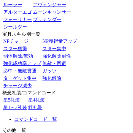
ルーラー
アヴェンジャー
アルターエゴ
ムーンキャンサー
フォーリナー
プリテンダー
シールダー
宝具スキル別一覧
NPチャージ
NP獲得量アップ
スター獲得
スター集中
弱体解除/無効
強化解除耐性
強化成功率アップ
無敵・回避
必中・無敵貫通
ガッツ
ターゲット集中
強化解除
チャージ減少
概念礼装/コマンドコード
星5礼装
星4礼装
星1～3礼装
絆礼装
コマンドコード一覧
その他一覧