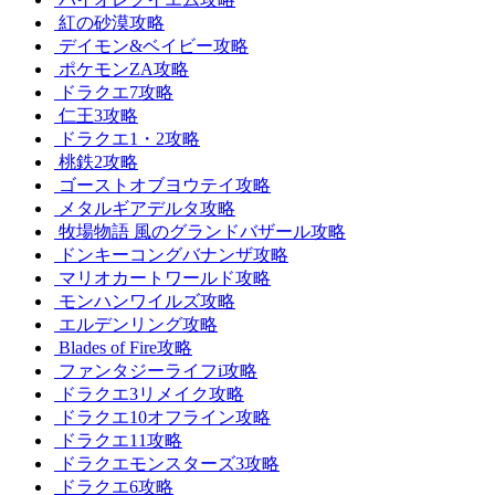
紅の砂漠攻略
デイモン&ベイビー攻略
ポケモンZA攻略
ドラクエ7攻略
仁王3攻略
ドラクエ1・2攻略
桃鉄2攻略
ゴーストオブヨウテイ攻略
メタルギアデルタ攻略
牧場物語 風のグランドバザール攻略
ドンキーコングバナンザ攻略
マリオカートワールド攻略
モンハンワイルズ攻略
エルデンリング攻略
Blades of Fire攻略
ファンタジーライフi攻略
ドラクエ3リメイク攻略
ドラクエ10オフライン攻略
ドラクエ11攻略
ドラクエモンスターズ3攻略
ドラクエ6攻略