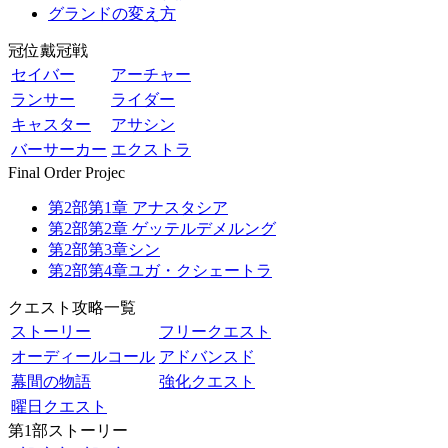
グランドの変え方
冠位戴冠戦
セイバー
アーチャー
ランサー
ライダー
キャスター
アサシン
バーサーカー
エクストラ
Final Order Projec
第2部第1章 アナスタシア
第2部第2章 ゲッテルデメルング
第2部第3章シン
第2部第4章ユガ・クシェートラ
クエスト攻略一覧
ストーリー
フリークエスト
オーディールコール
アドバンスド
幕間の物語
強化クエスト
曜日クエスト
第1部ストーリー