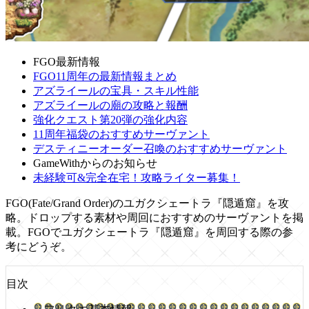
FGO最新情報
FGO11周年の最新情報まとめ
アズライールの宝具・スキル性能
アズライールの廟の攻略と報酬
強化クエスト第20弾の強化内容
11周年福袋のおすすめサーヴァント
デスティニーオーダー召喚のおすすめサーヴァント
GameWithからのお知らせ
未経験可&完全在宅！攻略ライター募集！
FGO(Fate/Grand Order)のユガクシェートラ『隠遁窟』を攻
略。ドロップする素材や周回におすすめのサーヴァントを掲
載。FGOでユガクシェートラ『隠遁窟』を周回する際の参
考にどうぞ。
目次