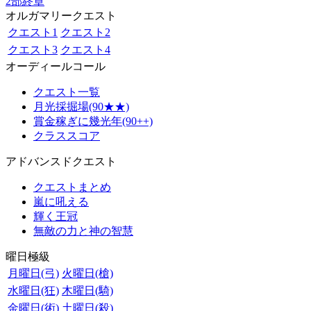
2部終章
オルガマリークエスト
クエスト1
クエスト2
クエスト3
クエスト4
オーディールコール
クエスト一覧
月光採掘場(90★★)
賞金稼ぎに幾光年(90++)
クラススコア
アドバンスドクエスト
クエストまとめ
嵐に吼える
輝く王冠
無敵の力と神の智慧
曜日極級
月曜日(弓)
火曜日(槍)
水曜日(狂)
木曜日(騎)
金曜日(術)
土曜日(殺)