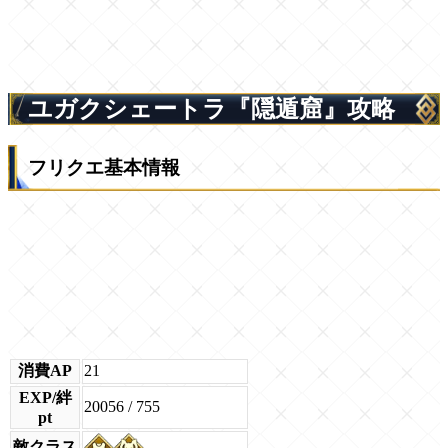
ユガクシェートラ『隠遁窟』攻略
フリクエ基本情報
消費AP
21
EXP/絆
20056 / 755
pt
敵クラス