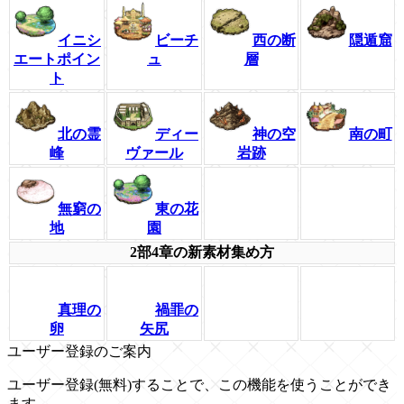
イニシ
ビーチ
西の断
隠遁窟
エートポイン
ュ
層
ト
北の霊
ディー
神の空
南の町
峰
ヴァール
岩跡
無窮の
東の花
地
園
2部4章の新素材集め方
真理の
禍罪の
卵
矢尻
ユーザー登録のご案内
ユーザー登録(無料)することで、この機能を使うことができ
ます。