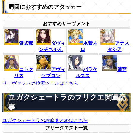
周回におすすめのアタッカー
おすすめサーヴァント
紫式部
ダヴィ
水着ネ
アナス
ンチちゃん
ロ
タシア
ニトク
アヴィ
パラケ
陳宮
リス
ケブロン
ルスス
サーヴァントの検索ツールはこちら
ユガクシェートラのフリクエ関連記
事
ユガクシェートラの攻略まとめはこちら
フリークエスト一覧