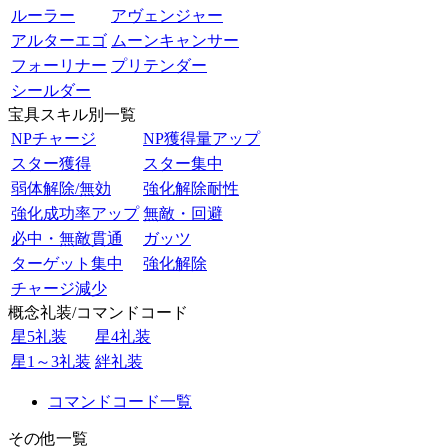
ルーラー
アヴェンジャー
アルターエゴ
ムーンキャンサー
フォーリナー
プリテンダー
シールダー
宝具スキル別一覧
NPチャージ
NP獲得量アップ
スター獲得
スター集中
弱体解除/無効
強化解除耐性
強化成功率アップ
無敵・回避
必中・無敵貫通
ガッツ
ターゲット集中
強化解除
チャージ減少
概念礼装/コマンドコード
星5礼装
星4礼装
星1～3礼装
絆礼装
コマンドコード一覧
その他一覧