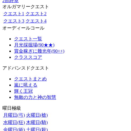
2部終章
オルガマリークエスト
クエスト1
クエスト2
クエスト3
クエスト4
オーディールコール
クエスト一覧
月光採掘場(90★★)
賞金稼ぎに幾光年(90++)
クラススコア
アドバンスドクエスト
クエストまとめ
嵐に吼える
輝く王冠
無敵の力と神の智慧
曜日極級
月曜日(弓)
火曜日(槍)
水曜日(狂)
木曜日(騎)
金曜日(術)
土曜日(殺)