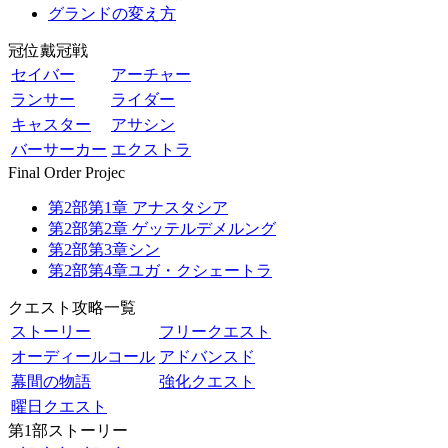
グランドの変え方
冠位戴冠戦
セイバー
アーチャー
ランサー
ライダー
キャスター
アサシン
バーサーカー
エクストラ
Final Order Projec
第2部第1章 アナスタシア
第2部第2章 ゲッテルデメルング
第2部第3章シン
第2部第4章ユガ・クシェートラ
クエスト攻略一覧
ストーリー
フリークエスト
オーディールコール
アドバンスド
幕間の物語
強化クエスト
曜日クエスト
第1部ストーリー