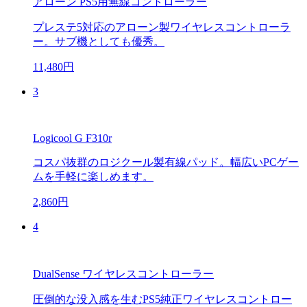
アローン PS5用無線コントローラー
プレステ5対応のアローン製ワイヤレスコントローラ
ー。サブ機としても優秀。
11,480円
3
Logicool G F310r
コスパ抜群のロジクール製有線パッド。幅広いPCゲー
ムを手軽に楽しめます。
2,860円
4
DualSense ワイヤレスコントローラー
圧倒的な没入感を生むPS5純正ワイヤレスコントロー