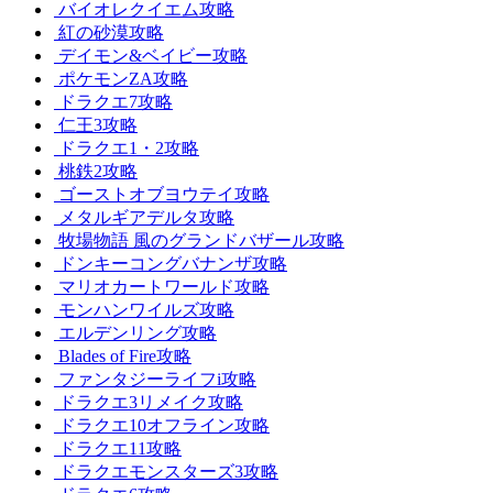
バイオレクイエム攻略
紅の砂漠攻略
デイモン&ベイビー攻略
ポケモンZA攻略
ドラクエ7攻略
仁王3攻略
ドラクエ1・2攻略
桃鉄2攻略
ゴーストオブヨウテイ攻略
メタルギアデルタ攻略
牧場物語 風のグランドバザール攻略
ドンキーコングバナンザ攻略
マリオカートワールド攻略
モンハンワイルズ攻略
エルデンリング攻略
Blades of Fire攻略
ファンタジーライフi攻略
ドラクエ3リメイク攻略
ドラクエ10オフライン攻略
ドラクエ11攻略
ドラクエモンスターズ3攻略