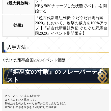
ップ
(最大解放時)
NPを50%チャージした状態でバトルを開
始する
『超古代新選組列伝 ぐだぐだ邪馬台国
2020』において、攻撃の威力を100%アッ
効果2
プ【『超古代新選組列伝 ぐだぐだ邪馬台
国2020』イベント期間限定】
入手方法
ぐだぐだ邪馬台国2020イベント報酬
『姫巫女の寸暇』のフレーバーテキ
スト
とろりとろりと流るる刻の中、
まどろみをひと摘みして。
動物たちとのおしゃべりを存分に楽しんだならば、
木洩れ日のささやきを子守唄にしてお昼寝。