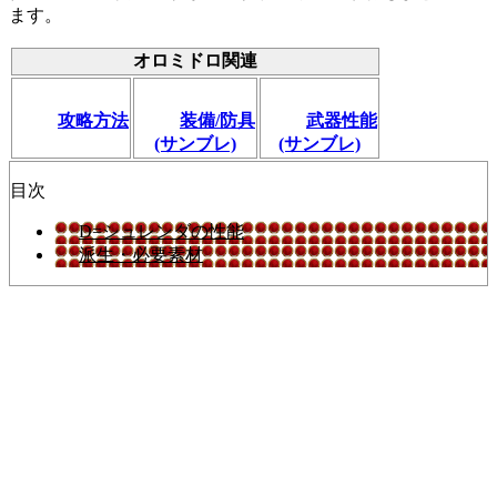
ます。
オロミドロ関連
攻略方法
装備/防具
武器性能
(サンブレ)
(サンブレ)
目次
D=シュレンダの性能
派生・必要素材