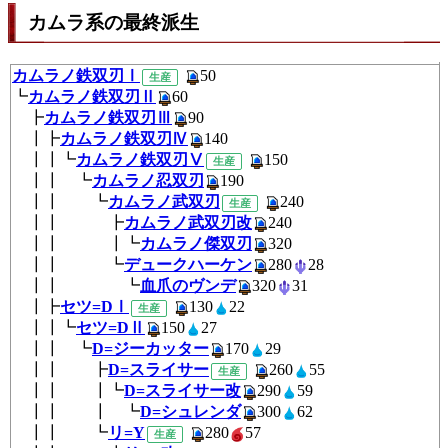
カムラ系の最終派生
カムラノ鉄双刃Ⅰ
50
生産
┗
カムラノ鉄双刃Ⅱ
60
┣
カムラノ鉄双刃Ⅲ
90
┃┣
カムラノ鉄双刃Ⅳ
140
┃┃┗
カムラノ鉄双刃Ⅴ
150
生産
┃┃ ┗
カムラノ忍双刃
190
┃┃ ┗
カムラノ武双刃
240
生産
┃┃ ┣
カムラノ武双刃改
240
┃┃ ┃┗
カムラノ傑双刃
320
┃┃ ┗
デュークハーケン
280
28
┃┃ ┗
血爪のヴンデ
320
31
┃┣
セツ=DⅠ
130
22
生産
┃┃┗
セツ=DⅡ
150
27
┃┃ ┗
D=ジーカッター
170
29
┃┃ ┣
D=スライサー
260
5
生産
┃┃ ┃┗
D=スライサー改
290
59
┃┃ ┃ ┗
D=シュレンダ
300
62
┃┃ ┗
リ=Y
280
57
生産