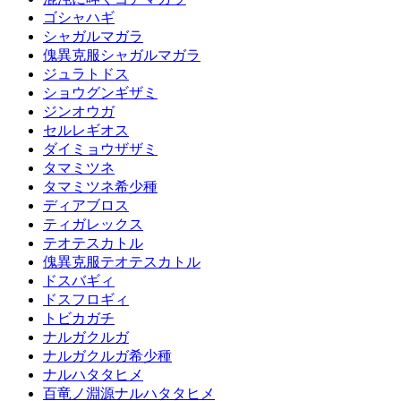
ゴシャハギ
シャガルマガラ
傀異克服シャガルマガラ
ジュラトドス
ショウグンギザミ
ジンオウガ
セルレギオス
ダイミョウザザミ
タマミツネ
タマミツネ希少種
ディアブロス
ティガレックス
テオテスカトル
傀異克服テオテスカトル
ドスバギィ
ドスフロギィ
トビカガチ
ナルガクルガ
ナルガクルガ希少種
ナルハタタヒメ
百竜ノ淵源ナルハタタヒメ