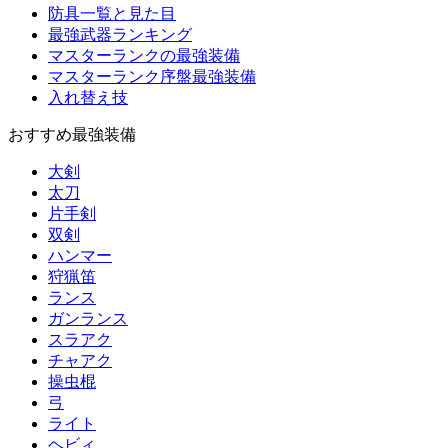
防具一覧と見た目
最強武器ランキング
マスターランクの最強装備
マスターランク序盤最強装備
入れ替え技
おすすめ最強装備
大剣
太刀
片手剣
双剣
ハンマー
狩猟笛
ランス
ガンランス
スラアク
チャアク
操虫棍
弓
ライト
ヘビィ