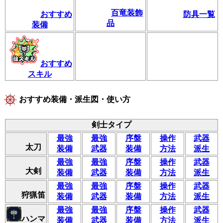
百竜装飾
おすすめ
防具一覧
品
装備
おすすめ
スキル
おすすめ装備・派生図・使い方
剣士タイプ
最強
最強
序盤
操作
武器
太刀
装備
武器
装備
方法
派生
最強
最強
序盤
操作
武器
大剣
装備
武器
装備
方法
派生
最強
最強
序盤
操作
武器
狩猟笛
装備
武器
装備
方法
派生
最強
最強
序盤
操作
武器
ハンマ
装備
武器
装備
方法
派生