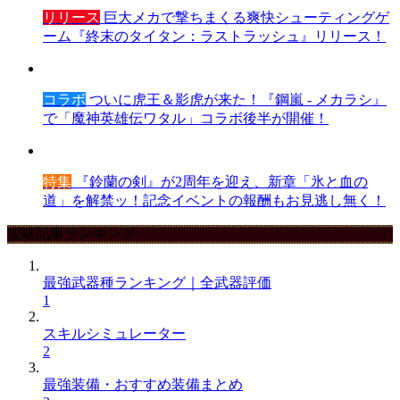
リリース
巨大メカで撃ちまくる爽快シューティングゲ
ーム『終末のタイタン：ラストラッシュ』リリース！
コラボ
ついに虎王＆影虎が来た！『鋼嵐 - メカラシ』
で「魔神英雄伝ワタル」コラボ後半が開催！
特集
『鈴蘭の剣』が2周年を迎え、新章「氷と血の
道」を解禁ッ！記念イベントの報酬もお見逃し無く！
攻略記事ランキング
最強武器種ランキング｜全武器評価
1
スキルシミュレーター
2
最強装備・おすすめ装備まとめ