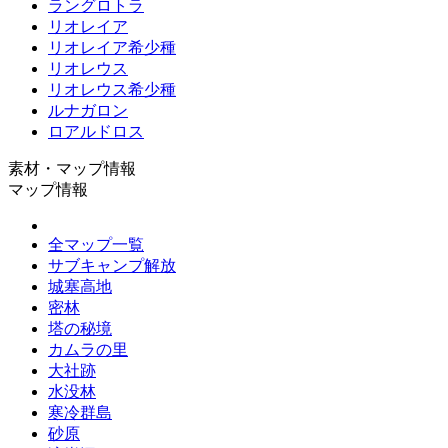
ラングロトラ
リオレイア
リオレイア希少種
リオレウス
リオレウス希少種
ルナガロン
ロアルドロス
素材・マップ情報
マップ情報
全マップ一覧
サブキャンプ解放
城塞高地
密林
塔の秘境
カムラの里
大社跡
水没林
寒冷群島
砂原