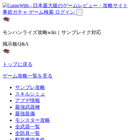
事前ガチャ
ゲーム検索
ログイン
モンハンライズ攻略wiki｜サンブレイク対応
掲示板Q&A
トップに戻る
ゲーム攻略一覧を見る
サンブレ攻略
スキルシミュ
アプデ情報
最強武器種
最強装備
モンスター攻略
全武器一覧
全防具一覧
勲章獲得条件