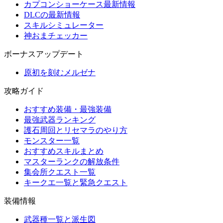
カプコンショーケース最新情報
DLCの最新情報
スキルシミュレーター
神おまチェッカー
ボーナスアップデート
原初を刻むメルゼナ
攻略ガイド
おすすめ装備・最強装備
最強武器ランキング
護石周回とリセマラのやり方
モンスター一覧
おすすめスキルまとめ
マスターランクの解放条件
集会所クエスト一覧
キークエ一覧と緊急クエスト
装備情報
武器種一覧と派生図