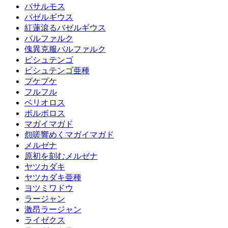
バサルモス
バゼルギウス
紅蓮滾るバゼルギウス
バルファルク
傀異克服バルファルク
ビシュテンゴ
ビシュテンゴ亜種
プケプケ
フルフル
ベリオロス
ボルボロス
マガイマガド
怨嗟響めくマガイマガド
メルゼナ
原初を刻むメルゼナ
ヤツカダキ
ヤツカダキ亜種
ヨツミワドウ
ラージャン
激昂ラージャン
ライゼクス