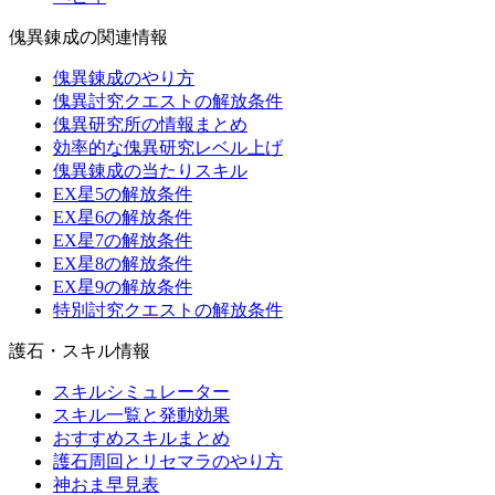
傀異錬成の関連情報
傀異錬成のやり方
傀異討究クエストの解放条件
傀異研究所の情報まとめ
効率的な傀異研究レベル上げ
傀異錬成の当たりスキル
EX星5の解放条件
EX星6の解放条件
EX星7の解放条件
EX星8の解放条件
EX星9の解放条件
特別討究クエストの解放条件
護石・スキル情報
スキルシミュレーター
スキル一覧と発動効果
おすすめスキルまとめ
護石周回とリセマラのやり方
神おま早見表