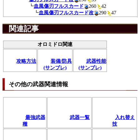
┗
血風傷刃フルスカード
260
4
┗
血風傷刃フルスカード改
290
4
関連記事
オロミドロ関連
攻略方法
装備/防具
武器性能
(サンブレ)
(サンブレ)
その他の武器関連情報
最強武器
武器一覧
入れ替え
種
技