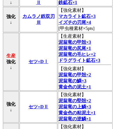
↓
Ⅱ
鉄鉱石×1
【
強化素材
】
カムラノ鉄双刃
マカライト鉱石×3
強化
↓
Ⅲ
イズチの刃尾×4
[甲虫種素材×5pts]
【
生産素材
】
泥翁竜の甲殻×3
泥翁竜の尻尾×1
泥翁竜の毛ヒレ×2
生産
ドラグライト鉱石×3
セツ=DⅠ
強化
↓
【
強化素材
】
泥翁竜の甲殻×2
泥翁竜の鱗×3
黄金色の泥土×1
【
強化素材
】
泥翁竜の堅殻×2
強化
セツ=DⅡ
泥翁竜の上鱗×3
↓
黄金色の粘泥土×1
泥翁竜の逆鱗×1
【
強化素材
】