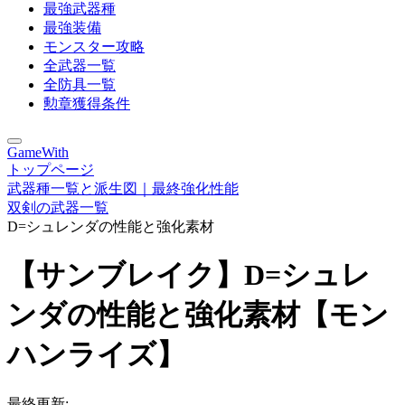
最強武器種
最強装備
モンスター攻略
全武器一覧
全防具一覧
勲章獲得条件
GameWith
トップページ
武器種一覧と派生図｜最終強化性能
双剣の武器一覧
D=シュレンダの性能と強化素材
【サンブレイク】D=シュレ
ンダの性能と強化素材【モン
ハンライズ】
最終更新: