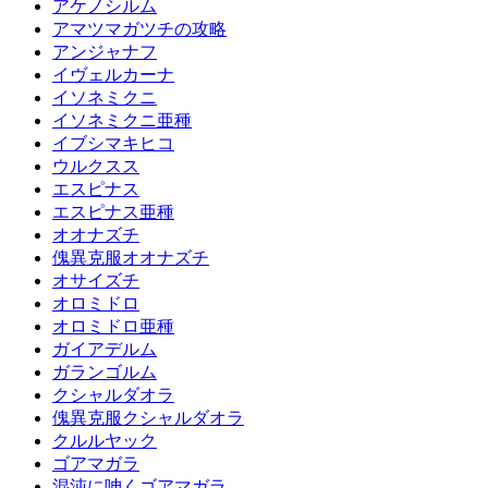
アケノシルム
アマツマガツチの攻略
アンジャナフ
イヴェルカーナ
イソネミクニ
イソネミクニ亜種
イブシマキヒコ
ウルクスス
エスピナス
エスピナス亜種
オオナズチ
傀異克服オオナズチ
オサイズチ
オロミドロ
オロミドロ亜種
ガイアデルム
ガランゴルム
クシャルダオラ
傀異克服クシャルダオラ
クルルヤック
ゴアマガラ
混沌に呻くゴアマガラ