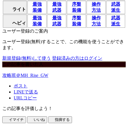
最強
最強
序盤
操作
武器
ライト
装備
武器
装備
方法
派生
最強
最強
序盤
操作
武器
ヘビィ
装備
武器
装備
方法
派生
ユーザー登録のご案内
ユーザー登録(無料)することで、この機能を使うことができ
ます。
新規登録(無料)して使う
登録済みの方はログイン
この記事を書いた人
攻略班＠MH_Rise_GW
ポスト
LINEで送る
URLコピー
この記事を評価しよう！
イマイチ
いいね
指摘する