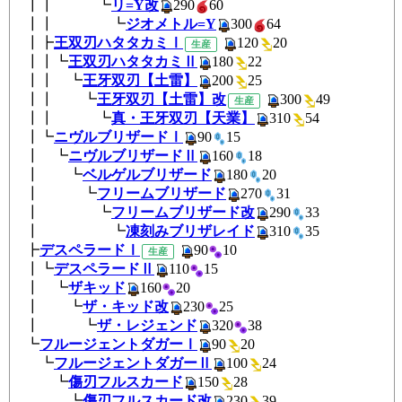
┃┃ ┗
リ=Y改
290
60
┃┃ ┗
ジオメトル=Y
300
64
┃┣
王双刃ハタタカミⅠ
120
2
生産
┃┃┗
王双刃ハタタカミⅡ
180
2
┃┃ ┗
王牙双刃【土雷】
200
25
┃┃ ┗
王牙双刃【土雷】改
300
4
生産
┃┃ ┗
真・王牙双刃【天業】
310
5
┃┗
ニヴルブリザードⅠ
90
15
┃ ┗
ニヴルブリザードⅡ
160
1
┃ ┗
ベルゲルブリザード
180
2
┃ ┗
フリームブリザード
270
3
┃ ┗
フリームブリザード改
290
3
┃ ┗
凍刻みブリザレイド
310
3
┣
デスペラードⅠ
90
1
生産
┃┗
デスペラードⅡ
110
15
┃ ┗
ザキッド
160
20
┃ ┗
ザ・キッド改
230
25
┃ ┗
ザ・レジェンド
320
38
┗
フルージェントダガーⅠ
90
2
┗
フルージェントダガーⅡ
100
2
┗
傷刃フルスカード
150
28
┗
傷刃フルスカード改
230
3