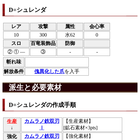
D=シュレンダ
レア
攻撃
属性
会心率
10
300
水62
0
スロ
百竜装飾品
防御
② ① ―
③
-
-
斬れ味
解放条件
傀異化した爪
を入手
派生と必要素材
D=シュレンダの作成手順
カムラノ鉄双刃
【
生産素材
】
生産
↓
Ⅰ
[鉱石素材×3pts]
カムラノ鉄双刃
【
強化素材
】
強化