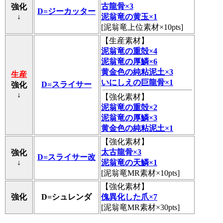
古龍骨×3
強化
D=ジーカッター
↓
泥翁竜の黄玉×1
[泥翁竜上位素材×10pts]
【
生産素材
】
泥翁竜の重殻×4
泥翁竜の厚鱗×6
黄金色の純粘泥土×3
生産
いにしえの巨龍骨×1
D=スライサー
強化
↓
【
強化素材
】
泥翁竜の重殻×2
泥翁竜の厚鱗×3
黄金色の純粘泥土×1
【
強化素材
】
太古龍骨×3
強化
D=スライサー改
↓
泥翁竜の天鱗×1
[泥翁竜MR素材×10pts]
【
強化素材
】
強化
D=シュレンダ
傀異化した爪×7
[泥翁竜MR素材×30pts]