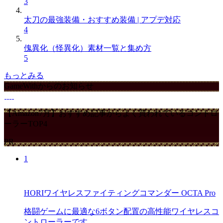
3
太刀の最強装備・おすすめ装備 | アプデ対応
4
傀異化（怪異化）素材一覧と集め方
5
もっとみる
GameWithからのお知らせ
【Amazon7月】おすすめ記事からよく買われているコントロ
ーラーTOP4
PR
1
HORIワイヤレスファイティングコマンダー OCTA Pro
格闘ゲームに最適な6ボタン配置の高性能ワイヤレスコ
ントローラーです。