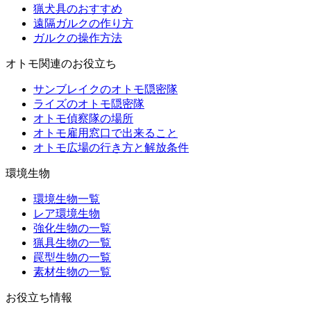
猟犬具のおすすめ
遠隔ガルクの作り方
ガルクの操作方法
オトモ関連のお役立ち
サンブレイクのオトモ隠密隊
ライズのオトモ隠密隊
オトモ偵察隊の場所
オトモ雇用窓口で出来ること
オトモ広場の行き方と解放条件
環境生物
環境生物一覧
レア環境生物
強化生物の一覧
猟具生物の一覧
罠型生物の一覧
素材生物の一覧
お役立ち情報