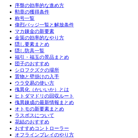
序盤の効率的な進め方
勲章の獲得条件
称号一覧
偉烈バッジ一覧と解放条件
マカ錬金の新要素
金策の効率的なやり方
隠し要素まとめ
隠し防具一覧
福引・福玉の景品まとめ
団子のおすすめ
シロフクズクの場所
置物と壁掛けの入手
ウラ交易の使い方
傀異化（かいいか）とは
ヒトダマドリの回収ルート
傀異錬成の最新情報まとめ
オトモの新要素まとめ
ラスボスについて
花結のおすすめ
おすすめコントローラー
オフラインプレイのやり方