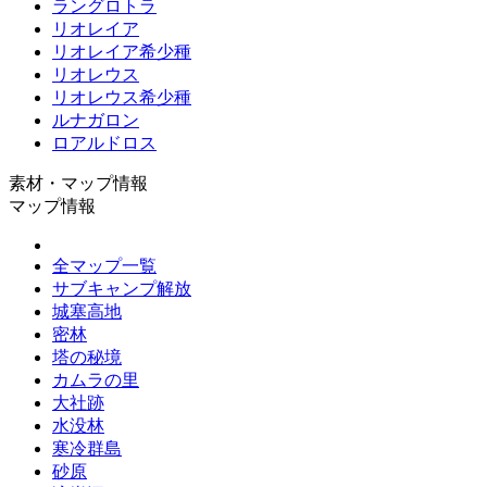
ラングロトラ
リオレイア
リオレイア希少種
リオレウス
リオレウス希少種
ルナガロン
ロアルドロス
素材・マップ情報
マップ情報
全マップ一覧
サブキャンプ解放
城塞高地
密林
塔の秘境
カムラの里
大社跡
水没林
寒冷群島
砂原