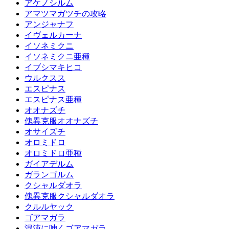
アケノシルム
アマツマガツチの攻略
アンジャナフ
イヴェルカーナ
イソネミクニ
イソネミクニ亜種
イブシマキヒコ
ウルクスス
エスピナス
エスピナス亜種
オオナズチ
傀異克服オオナズチ
オサイズチ
オロミドロ
オロミドロ亜種
ガイアデルム
ガランゴルム
クシャルダオラ
傀異克服クシャルダオラ
クルルヤック
ゴアマガラ
混沌に呻くゴアマガラ