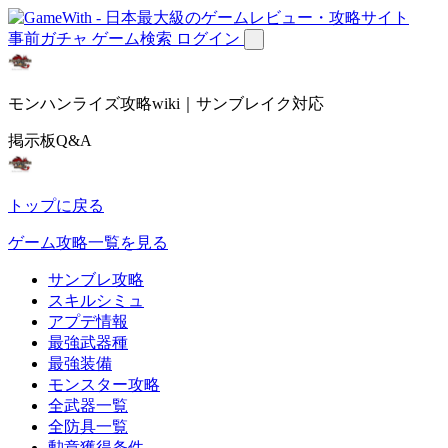
事前ガチャ
ゲーム検索
ログイン
モンハンライズ攻略wiki｜サンブレイク対応
掲示板Q&A
トップに戻る
ゲーム攻略一覧を見る
サンブレ攻略
スキルシミュ
アプデ情報
最強武器種
最強装備
モンスター攻略
全武器一覧
全防具一覧
勲章獲得条件