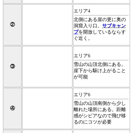
エリア4
北側にある崖の更に奥の
②
洞窟入り口。
サブキャン
プ
を開放しているならす
ぐ近く。
エリア6
雪山の山頂北側にある。
③
崖下から駆け上がること
が可能
エリア6
雪山の山頂南側から少し
④
離れた場所にある。距離
感がシビアなので飛び移
るのにコツが必要