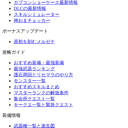
カプコンショーケース最新情報
DLCの最新情報
スキルシミュレーター
神おまチェッカー
ボーナスアップデート
原初を刻むメルゼナ
攻略ガイド
おすすめ装備・最強装備
最強武器ランキング
護石周回とリセマラのやり方
モンスター一覧
おすすめスキルまとめ
マスターランクの解放条件
集会所クエスト一覧
キークエ一覧と緊急クエスト
装備情報
武器種一覧と派生図