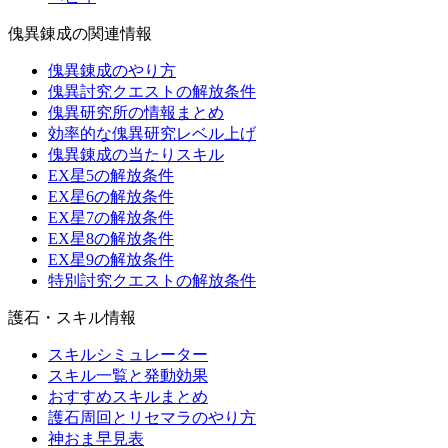
傀異錬成の関連情報
傀異錬成のやり方
傀異討究クエストの解放条件
傀異研究所の情報まとめ
効率的な傀異研究レベル上げ
傀異錬成の当たりスキル
EX星5の解放条件
EX星6の解放条件
EX星7の解放条件
EX星8の解放条件
EX星9の解放条件
特別討究クエストの解放条件
護石・スキル情報
スキルシミュレーター
スキル一覧と発動効果
おすすめスキルまとめ
護石周回とリセマラのやり方
神おま早見表