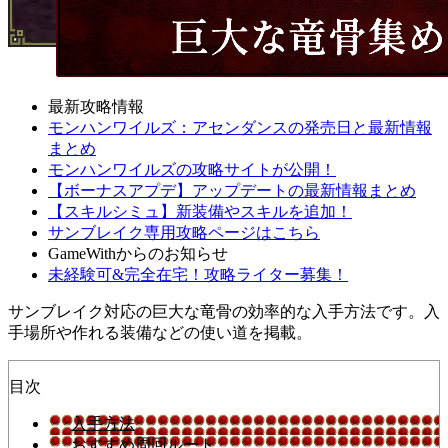
最新攻略情報
モンハンワイルズ：アセンダンスの発売日と最新情報
まとめ
モンハンワイルズの攻略サイトが公開！
【ボーナスアプデ】アップデートの最新情報まとめ
【スキルシミュ】新装備やスキルを追加！
サンブレイク専用攻略ページはこちら
GameWithからのお知らせ
未経験可&完全在宅！攻略ライター募集！
サンブレイク対応の巨大な竜骨の効率的な入手方法です。入
手場所や作れる装備などの使い道を掲載。
目次
入手方法
おすすめ周回ルート