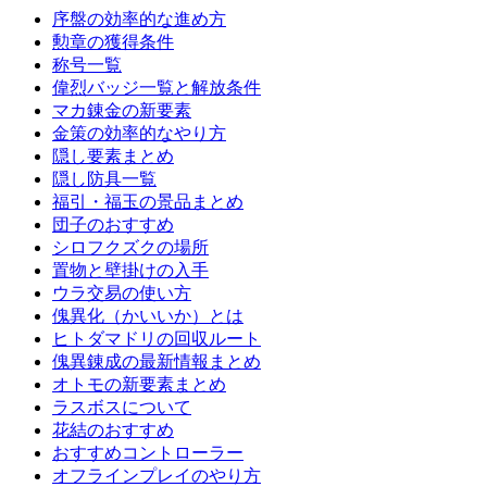
序盤の効率的な進め方
勲章の獲得条件
称号一覧
偉烈バッジ一覧と解放条件
マカ錬金の新要素
金策の効率的なやり方
隠し要素まとめ
隠し防具一覧
福引・福玉の景品まとめ
団子のおすすめ
シロフクズクの場所
置物と壁掛けの入手
ウラ交易の使い方
傀異化（かいいか）とは
ヒトダマドリの回収ルート
傀異錬成の最新情報まとめ
オトモの新要素まとめ
ラスボスについて
花結のおすすめ
おすすめコントローラー
オフラインプレイのやり方