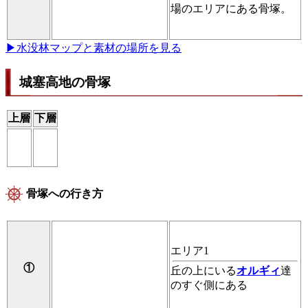
場のエリアにある骨塚。
▶水没林マップと素材の場所を見る
城塞高地の骨塚
上層
下層
骨塚への行き方
エリア1
①
丘の上にいる
オルギィ
達
のすぐ側にある