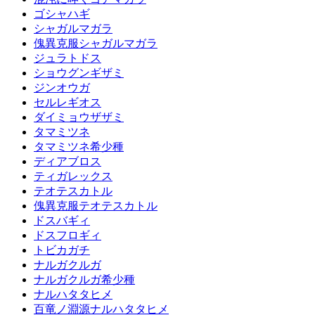
ゴシャハギ
シャガルマガラ
傀異克服シャガルマガラ
ジュラトドス
ショウグンギザミ
ジンオウガ
セルレギオス
ダイミョウザザミ
タマミツネ
タマミツネ希少種
ディアブロス
ティガレックス
テオテスカトル
傀異克服テオテスカトル
ドスバギィ
ドスフロギィ
トビカガチ
ナルガクルガ
ナルガクルガ希少種
ナルハタタヒメ
百竜ノ淵源ナルハタタヒメ