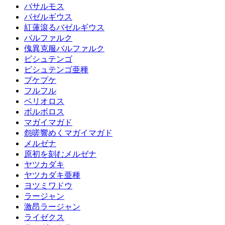
バサルモス
バゼルギウス
紅蓮滾るバゼルギウス
バルファルク
傀異克服バルファルク
ビシュテンゴ
ビシュテンゴ亜種
プケプケ
フルフル
ベリオロス
ボルボロス
マガイマガド
怨嗟響めくマガイマガド
メルゼナ
原初を刻むメルゼナ
ヤツカダキ
ヤツカダキ亜種
ヨツミワドウ
ラージャン
激昂ラージャン
ライゼクス