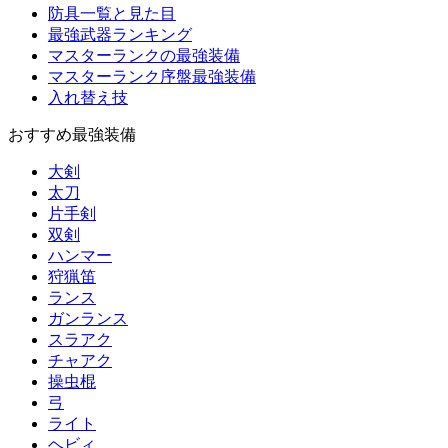
防具一覧と見た目
最強武器ランキング
マスターランクの最強装備
マスターランク序盤最強装備
入れ替え技
おすすめ最強装備
大剣
太刀
片手剣
双剣
ハンマー
狩猟笛
ランス
ガンランス
スラアク
チャアク
操虫棍
弓
ライト
ヘビィ