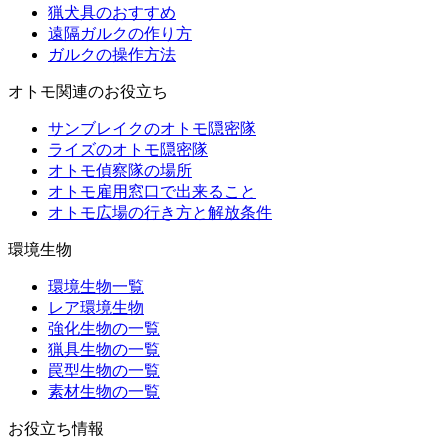
猟犬具のおすすめ
遠隔ガルクの作り方
ガルクの操作方法
オトモ関連のお役立ち
サンブレイクのオトモ隠密隊
ライズのオトモ隠密隊
オトモ偵察隊の場所
オトモ雇用窓口で出来ること
オトモ広場の行き方と解放条件
環境生物
環境生物一覧
レア環境生物
強化生物の一覧
猟具生物の一覧
罠型生物の一覧
素材生物の一覧
お役立ち情報