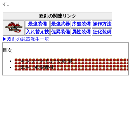
す。
双剣の関連リンク
最強装備
最強武器
序盤装備
操作方法
入れ替え技
傀異装備
属性装備
狂化装備
▶双剣の武器派生一覧
目次
キャッツネイルーの性能
派生・必要素材