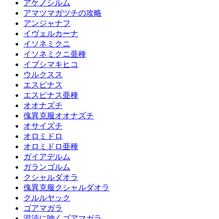
アケノシルム
アマツマガツチの攻略
アンジャナフ
イヴェルカーナ
イソネミクニ
イソネミクニ亜種
イブシマキヒコ
ウルクスス
エスピナス
エスピナス亜種
オオナズチ
傀異克服オオナズチ
オサイズチ
オロミドロ
オロミドロ亜種
ガイアデルム
ガランゴルム
クシャルダオラ
傀異克服クシャルダオラ
クルルヤック
ゴアマガラ
混沌に呻くゴアマガラ