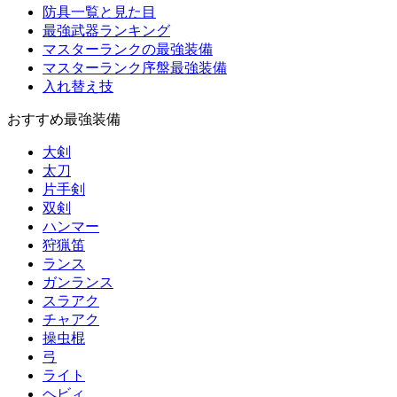
防具一覧と見た目
最強武器ランキング
マスターランクの最強装備
マスターランク序盤最強装備
入れ替え技
おすすめ最強装備
大剣
太刀
片手剣
双剣
ハンマー
狩猟笛
ランス
ガンランス
スラアク
チャアク
操虫棍
弓
ライト
ヘビィ