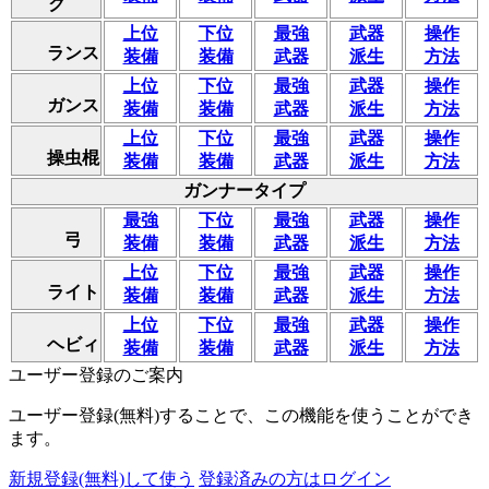
ク
上位
下位
最強
武器
操作
ランス
装備
装備
武器
派生
方法
上位
下位
最強
武器
操作
ガンス
装備
装備
武器
派生
方法
上位
下位
最強
武器
操作
操虫棍
装備
装備
武器
派生
方法
ガンナータイプ
最強
下位
最強
武器
操作
弓
装備
装備
武器
派生
方法
上位
下位
最強
武器
操作
ライト
装備
装備
武器
派生
方法
上位
下位
最強
武器
操作
ヘビィ
装備
装備
武器
派生
方法
ユーザー登録のご案内
ユーザー登録(無料)することで、この機能を使うことができ
ます。
新規登録(無料)して使う
登録済みの方はログイン