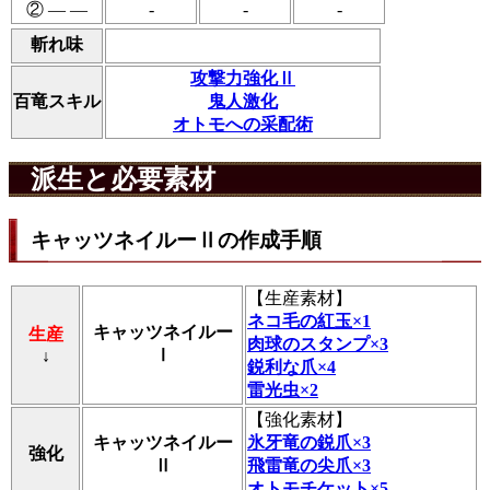
② ― ―
-
-
-
斬れ味
攻撃力強化Ⅱ
百竜スキル
鬼人激化
オトモへの采配術
派生と必要素材
キャッツネイルーⅡの作成手順
【
生産素材
】
ネコ毛の紅玉×1
キャッツネイルー
生産
肉球のスタンプ×3
Ⅰ
↓
鋭利な爪×4
雷光虫×2
【
強化素材
】
キャッツネイルー
氷牙竜の鋭爪×3
強化
Ⅱ
飛雷竜の尖爪×3
オトモチケット×5