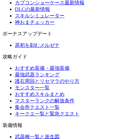
カプコンショーケース最新情報
DLCの最新情報
スキルシミュレーター
神おまチェッカー
ボーナスアップデート
原初を刻むメルゼナ
攻略ガイド
おすすめ装備・最強装備
最強武器ランキング
護石周回とリセマラのやり方
モンスター一覧
おすすめスキルまとめ
マスターランクの解放条件
集会所クエスト一覧
キークエ一覧と緊急クエスト
装備情報
武器種一覧と派生図