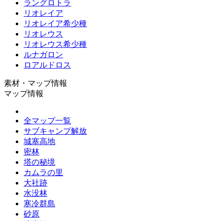
ラングロトラ
リオレイア
リオレイア希少種
リオレウス
リオレウス希少種
ルナガロン
ロアルドロス
素材・マップ情報
マップ情報
全マップ一覧
サブキャンプ解放
城塞高地
密林
塔の秘境
カムラの里
大社跡
水没林
寒冷群島
砂原