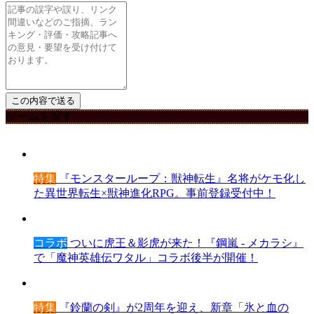
ゲームを探す
特集
『モンスターループ：獣神転生』名将がケモ化し
た異世界転生×獣神進化RPG。事前登録受付中！
コラボ
ついに虎王＆影虎が来た！『鋼嵐 - メカラシ』
で「魔神英雄伝ワタル」コラボ後半が開催！
特集
『鈴蘭の剣』が2周年を迎え、新章「氷と血の