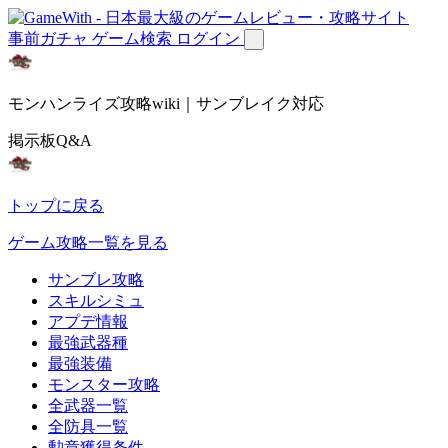
事前ガチャ
ゲーム検索
ログイン
モンハンライズ攻略wiki｜サンブレイク対応
掲示板Q&A
トップに戻る
ゲーム攻略一覧を見る
サンブレ攻略
スキルシミュ
アプデ情報
最強武器種
最強装備
モンスター攻略
全武器一覧
全防具一覧
勲章獲得条件