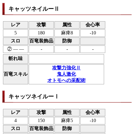
キャッツネイルーⅡ
レア
攻撃
属性
会心率
5
180
麻痺8
-10
スロ
百竜装飾品
防御
② ― ―
-
-
-
斬れ味
攻撃力強化Ⅱ
百竜スキル
鬼人激化
オトモへの采配術
キャッツネイルーⅠ
レア
攻撃
属性
会心率
4
150
麻痺5
-10
スロ
百竜装飾品
防御