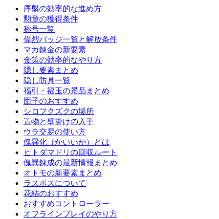
序盤の効率的な進め方
勲章の獲得条件
称号一覧
偉烈バッジ一覧と解放条件
マカ錬金の新要素
金策の効率的なやり方
隠し要素まとめ
隠し防具一覧
福引・福玉の景品まとめ
団子のおすすめ
シロフクズクの場所
置物と壁掛けの入手
ウラ交易の使い方
傀異化（かいいか）とは
ヒトダマドリの回収ルート
傀異錬成の最新情報まとめ
オトモの新要素まとめ
ラスボスについて
花結のおすすめ
おすすめコントローラー
オフラインプレイのやり方