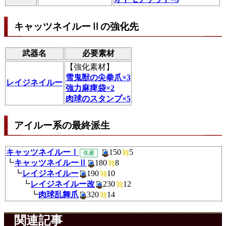
キャッツネイルーⅡの強化先
武器名
必要素材
【
強化素材
】
雪鬼獣の尖拳爪×3
レイジネイルー
強力麻痺袋×2
肉球のスタンプ×5
アイルー系の最終派生
キャッツネイルーⅠ
150
生産
┗
キャッツネイルーⅡ
180
8
┗
レイジネイルー
190
10
┗
レイジネイルー改
230
12
┗
肉球乱舞爪
320
14
関連記事