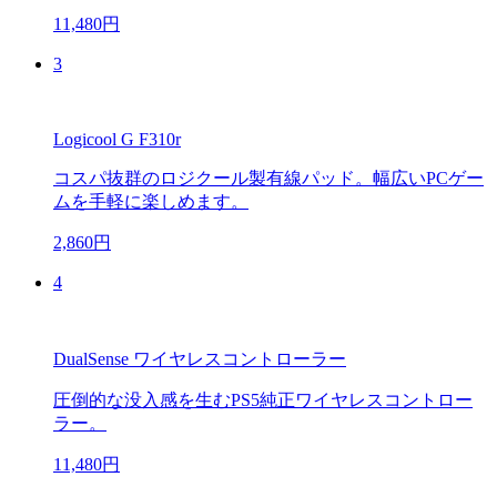
11,480円
3
Logicool G F310r
コスパ抜群のロジクール製有線パッド。幅広いPCゲー
ムを手軽に楽しめます。
2,860円
4
DualSense ワイヤレスコントローラー
圧倒的な没入感を生むPS5純正ワイヤレスコントロー
ラー。
11,480円