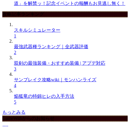
道」を解禁ッ！記念イベントの報酬もお見逃し無く！
攻略記事ランキング
スキルシミュレーター
1
最強武器種ランキング｜全武器評価
2
双剣の最強装備・おすすめ装備 | アプデ対応
3
サンブレイク攻略wiki｜モンハンライズ
4
焔狐竜の特錦ヒレの入手方法
5
もっとみる
GameWithからのお知らせ