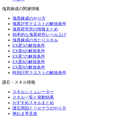
傀異錬成の関連情報
傀異錬成のやり方
傀異討究クエストの解放条件
傀異研究所の情報まとめ
効率的な傀異研究レベル上げ
傀異錬成の当たりスキル
EX星5の解放条件
EX星6の解放条件
EX星7の解放条件
EX星8の解放条件
EX星9の解放条件
特別討究クエストの解放条件
護石・スキル情報
スキルシミュレーター
スキル一覧と発動効果
おすすめスキルまとめ
護石周回とリセマラのやり方
神おま早見表