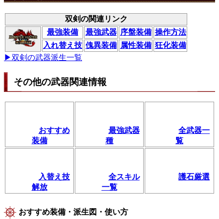
双剣の関連リンク
最強装備
最強武器
序盤装備
操作方法
入れ替え技
傀異装備
属性装備
狂化装備
▶双剣の武器派生一覧
その他の武器関連情報
おすすめ
最強武器
全武器一
装備
種
覧
入替え技
全スキル
護石厳選
解放
一覧
おすすめ装備・派生図・使い方