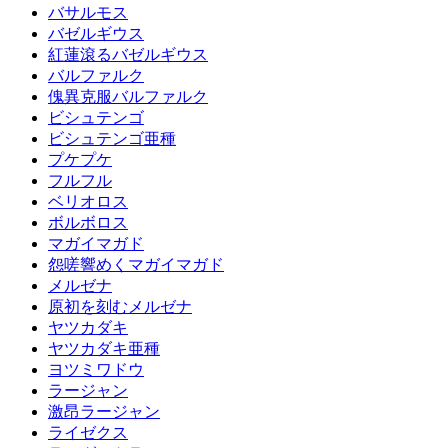
バサルモス
バゼルギウス
紅蓮滾るバゼルギウス
バルファルク
傀異克服バルファルク
ビシュテンゴ
ビシュテンゴ亜種
プケプケ
フルフル
ベリオロス
ボルボロス
マガイマガド
怨嗟響めくマガイマガド
メルゼナ
原初を刻むメルゼナ
ヤツカダキ
ヤツカダキ亜種
ヨツミワドウ
ラージャン
激昂ラージャン
ライゼクス