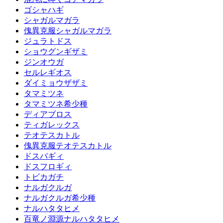
ゴシャハギ
シャガルマガラ
傀異克服シャガルマガラ
ジュラトドス
ショウグンギザミ
ジンオウガ
セルレギオス
ダイミョウザザミ
タマミツネ
タマミツネ希少種
ディアブロス
ティガレックス
テオテスカトル
傀異克服テオテスカトル
ドスバギィ
ドスフロギィ
トビカガチ
ナルガクルガ
ナルガクルガ希少種
ナルハタタヒメ
百竜ノ淵源ナルハタタヒメ