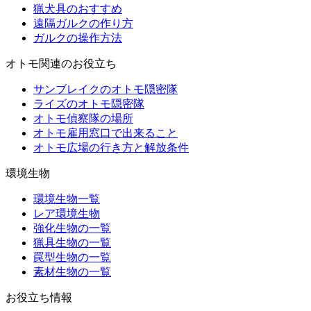
猟犬具のおすすめ
遠隔ガルクの作り方
ガルクの操作方法
オトモ関連のお役立ち
サンブレイクのオトモ隠密隊
ライズのオトモ隠密隊
オトモ偵察隊の場所
オトモ雇用窓口で出来ること
オトモ広場の行き方と解放条件
環境生物
環境生物一覧
レア環境生物
強化生物の一覧
猟具生物の一覧
罠型生物の一覧
素材生物の一覧
お役立ち情報