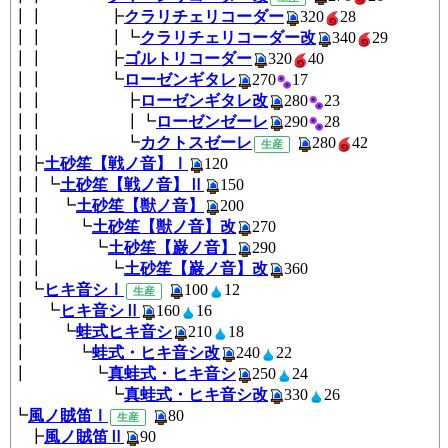
┃┃ ┣
クラリチェリコーダー
320
2
┃┃ ┃┗
クラリチェリコーダー改
340
2
┃┃ ┣
ゴルトリコーダー
320
40
┃┃ ┗
ローゼンギタレ
270
17
┃┃ ┣
ローゼンギタレ改
280
23
┃┃ ┃┗
ローゼンゼーレ
290
28
┃┃ ┗
カクトスゼーレ
280
4
生産
┃┣
土砂笙【戦ノ音】Ⅰ
120
┃┃┗
土砂笙【戦ノ音】Ⅱ
150
┃┃ ┗
土砂笙【獣ノ音】
200
┃┃ ┗
土砂笙【獣ノ音】改
270
┃┃ ┗
土砂笙【巌ノ音】
290
┃┃ ┗
土砂笙【巌ノ音】改
360
┃┗
ヒキ音シⅠ
100
12
生産
┃ ┗
ヒキ音シⅡ
160
16
┃ ┗
蛙式ヒキ音シ
210
18
┃ ┗
蛙式・ヒキ音シ改
240
22
┃ ┗
真蛙式・ヒキ音シ
250
24
┗
真蛙式・ヒキ音シ改
330
2
┗
風ノ賊笛Ⅰ
80
生産
┣
風ノ賊笛Ⅱ
90