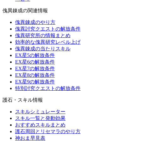
傀異錬成の関連情報
傀異錬成のやり方
傀異討究クエストの解放条件
傀異研究所の情報まとめ
効率的な傀異研究レベル上げ
傀異錬成の当たりスキル
EX星5の解放条件
EX星6の解放条件
EX星7の解放条件
EX星8の解放条件
EX星9の解放条件
特別討究クエストの解放条件
護石・スキル情報
スキルシミュレーター
スキル一覧と発動効果
おすすめスキルまとめ
護石周回とリセマラのやり方
神おま早見表