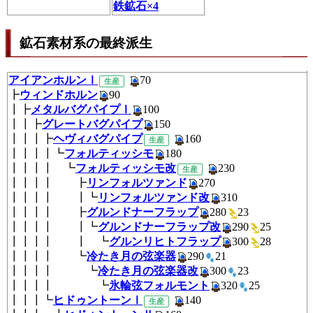
鉄鉱石×4
鉱石素材系の最終派生
アイアンホルンⅠ
70
生産
┣
ウィンドホルン
90
┃┣
メタルバグパイプⅠ
100
┃┃┣
グレートバグパイプ
150
┃┃┃┣
ヘヴィバグパイプ
160
生産
┃┃┃┃┗
フォルティッシモ
180
┃┃┃┃ ┗
フォルティッシモ改
23
生産
┃┃┃┃ ┣
リンフォルツァンド
270
┃┃┃┃ ┃┗
リンフォルツァンド改
310
┃┃┃┃ ┣
グルンドナーフラップ
280
2
┃┃┃┃ ┃┗
グルンドナーフラップ改
290
2
┃┃┃┃ ┃ ┗
グルンリヒトフラップ
300
2
┃┃┃┃ ┗
冷たき月の弦楽器
290
21
┃┃┃┃ ┗
冷たき月の弦楽器改
300
2
┃┃┃┃ ┗
氷輪弦フォルモント
320
2
┃┃┃┗
ヒドゥントーンⅠ
140
生産