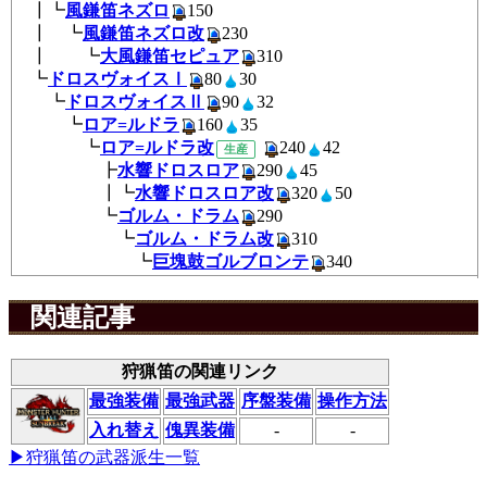
┃┗
風鎌笛ネズロ
150
┃ ┗
風鎌笛ネズロ改
230
┃ ┗
大風鎌笛セピュア
310
┗
ドロスヴォイスⅠ
80
30
┗
ドロスヴォイスⅡ
90
32
┗
ロア=ルドラ
160
35
┗
ロア=ルドラ改
240
4
生産
┣
水響ドロスロア
290
45
┃┗
水響ドロスロア改
320
50
┗
ゴルム・ドラム
290
┗
ゴルム・ドラム改
310
┗
巨塊鼓ゴルブロンテ
340
関連記事
狩猟笛の関連リンク
最強装備
最強武器
序盤装備
操作方法
入れ替え
傀異装備
-
-
▶狩猟笛の武器派生一覧