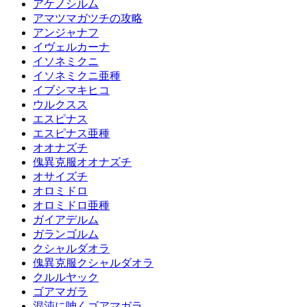
アケノシルム
アマツマガツチの攻略
アンジャナフ
イヴェルカーナ
イソネミクニ
イソネミクニ亜種
イブシマキヒコ
ウルクスス
エスピナス
エスピナス亜種
オオナズチ
傀異克服オオナズチ
オサイズチ
オロミドロ
オロミドロ亜種
ガイアデルム
ガランゴルム
クシャルダオラ
傀異克服クシャルダオラ
クルルヤック
ゴアマガラ
混沌に呻くゴアマガラ