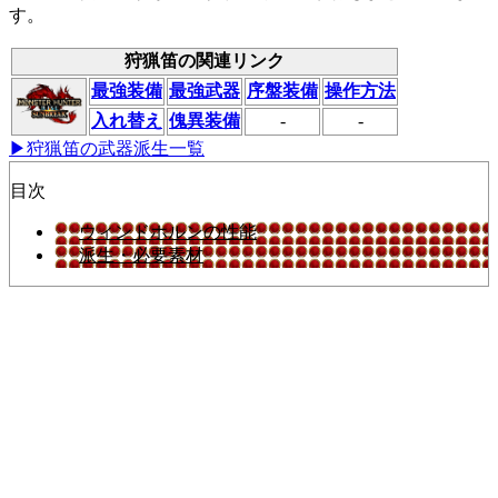
す。
狩猟笛の関連リンク
最強装備
最強武器
序盤装備
操作方法
入れ替え
傀異装備
-
-
▶狩猟笛の武器派生一覧
目次
ウィンドホルンの性能
派生・必要素材