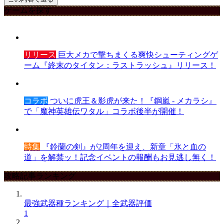
ゲームを探す
リリース
巨大メカで撃ちまくる爽快シューティングゲ
ーム『終末のタイタン：ラストラッシュ』リリース！
コラボ
ついに虎王＆影虎が来た！『鋼嵐 - メカラシ』
で「魔神英雄伝ワタル」コラボ後半が開催！
特集
『鈴蘭の剣』が2周年を迎え、新章「氷と血の
道」を解禁ッ！記念イベントの報酬もお見逃し無く！
攻略記事ランキング
最強武器種ランキング｜全武器評価
1