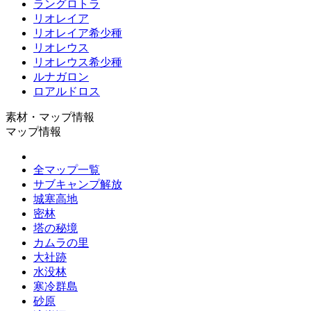
ラングロトラ
リオレイア
リオレイア希少種
リオレウス
リオレウス希少種
ルナガロン
ロアルドロス
素材・マップ情報
マップ情報
全マップ一覧
サブキャンプ解放
城塞高地
密林
塔の秘境
カムラの里
大社跡
水没林
寒冷群島
砂原