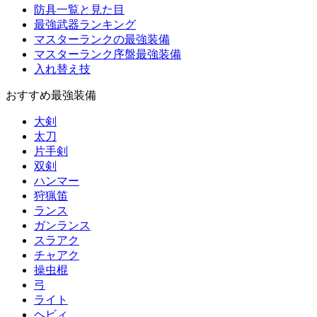
防具一覧と見た目
最強武器ランキング
マスターランクの最強装備
マスターランク序盤最強装備
入れ替え技
おすすめ最強装備
大剣
太刀
片手剣
双剣
ハンマー
狩猟笛
ランス
ガンランス
スラアク
チャアク
操虫棍
弓
ライト
ヘビィ