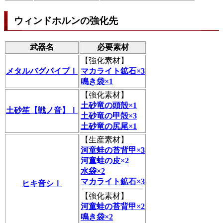
ウィンドホルンの強化先
武器名
必要素材
【
強化素材
】
メタルバグパイプⅠ
マカライト鉱石×3
鳴き袋×1
【
強化素材
】
土砂竜の頭殻×1
土砂笙【戦ノ音】Ⅰ
土砂竜の甲殻×3
土砂竜の尻尾×1
【
生産素材
】
河童蛙の苔背甲×3
河童蛙の皮×2
水袋×2
マカライト鉱石×3
ヒキ音シⅠ
【
強化素材
】
河童蛙の苔背甲×2
鳴き袋×2