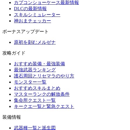
カプコンショーケース最新情報
DLCの最新情報
スキルシミュレーター
神おまチェッカー
ボーナスアップデート
原初を刻むメルゼナ
攻略ガイド
おすすめ装備・最強装備
最強武器ランキング
護石周回とリセマラのやり方
モンスター一覧
おすすめスキルまとめ
マスターランクの解放条件
集会所クエスト一覧
キークエ一覧と緊急クエスト
装備情報
武器種一覧と派生図