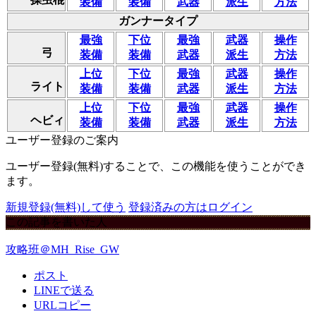
装備
装備
武器
派生
方法
ガンナータイプ
最強
下位
最強
武器
操作
弓
装備
装備
武器
派生
方法
上位
下位
最強
武器
操作
ライト
装備
装備
武器
派生
方法
上位
下位
最強
武器
操作
ヘビィ
装備
装備
武器
派生
方法
ユーザー登録のご案内
ユーザー登録(無料)することで、この機能を使うことができ
ます。
新規登録(無料)して使う
登録済みの方はログイン
この記事を書いた人
攻略班＠MH_Rise_GW
ポスト
LINEで送る
URLコピー