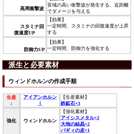
音域の高い衝撃波が発生する。近距離
高周衝撃波
でダメージを与える
【
効果
】
一定時間、スタミナの回復速度が上昇
スタミナ回
する
復速度UP
【
効果
】
一定時間、防御力を強化する
防御力UP
派生と必要素材
ウィンドホルンの作成手順
アイアンホルン
【
生産素材
】
生産
↓
Ⅰ
鉄鉱石×3
【
強化素材
】
アイシスメタル×2
強化
ウィンドホルン
大地の結晶×2
バギィの皮×1