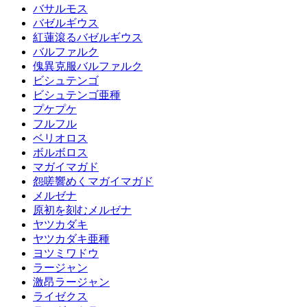
バサルモス
バゼルギウス
紅蓮滾るバゼルギウス
バルファルク
傀異克服バルファルク
ビシュテンゴ
ビシュテンゴ亜種
プケプケ
フルフル
ベリオロス
ボルボロス
マガイマガド
怨嗟響めくマガイマガド
メルゼナ
原初を刻むメルゼナ
ヤツカダキ
ヤツカダキ亜種
ヨツミワドウ
ラージャン
激昂ラージャン
ライゼクス