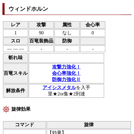
ウィンドホルン
レア
攻撃
属性
会心率
1
90
なし
0
スロ
百竜装飾品
防御
― ― ―
-
-
-
斬れ味
攻撃力強化Ⅰ
百竜スキル
会心率強化Ⅰ
防御力強化Ⅱ
アイシスメタル
を入手
解放条件
里★2or集★2到達
旋律効果
コマンド
旋律
【
効果
】