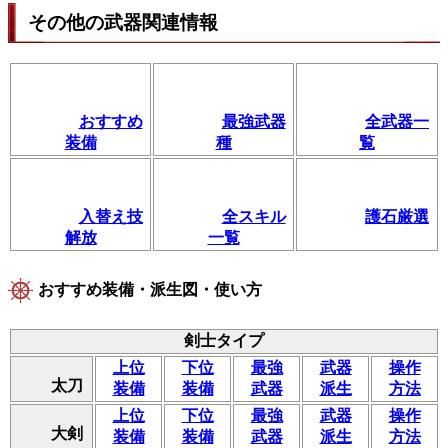
その他の武器関連情報
おすすめ
最強武器
全武器一
装備
種
覧
入替え技
全スキル
護石厳選
解放
一覧
おすすめ装備・派生図・使い方
剣士タイプ
上位
下位
最強
武器
操作
太刀
装備
装備
武器
派生
方法
上位
下位
最強
武器
操作
大剣
装備
装備
武器
派生
方法