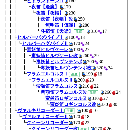
┃┃┃ ┗
ヒドゥントーンⅡ
160
┃┃┃ ┗
夜笛【逢魔】
170
┃┃┃ ┗
夜笛【夜帳】
230
┃┃┃ ┣
夜笛【夜帳】改
250
┃┃┃ ┃┗
無明笛【仮諦】
280
┃┃┃ ┗
斗宿笛【天梁】
310
1
生産
┃┃┣
ヒルバーバグパイプⅠ
100
1
┃┃┃┗
ヒルバーバグパイプⅡ
170
2
┃┃┃ ┣
毒妖笛ヒルヴケーレ
190
2
┃┃┃ ┃┗
毒妖笛ヒルヴケーレ改
260
2
┃┃┃ ┃ ┗
毒妖笛ヒルヴンテンポ
290
3
┃┃┃ ┃ ┗
毒妖笛ヒルヴンテンポ改
320
3
┃┃┃ ┗
フラムエルコルヌⅠ
190
1
生産
┃┃┃ ┗
フラムエルコルヌⅡ
200
2
┃┃┃ ┗
蛮顎笛フラムコルヌ
210
2
┃┃┃ ┗
蛮顎笛フラムコルヌ改
260
生産
┃┃┃ ┗
蛮炎笛ロギンコルヌ
310
2
┃┃┃ ┗
蛮炎笛ロギンコルヌ改
330
3
┃┃┗
ヴァルキリコーダーⅠ
100
1
生産
┃┃ ┗
ヴァルキリコーダーⅡ
120
1
┃┃ ┗
クイーンリコーダー
170
2
┃┃ ┗
クイーンリコーダー改
270
2
生産