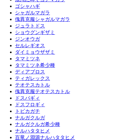
ゴシャハギ
シャガルマガラ
傀異克服シャガルマガラ
ジュラトドス
ショウグンギザミ
ジンオウガ
セルレギオス
ダイミョウザザミ
タマミツネ
タマミツネ希少種
ディアブロス
ティガレックス
テオテスカトル
傀異克服テオテスカトル
ドスバギィ
ドスフロギィ
トビカガチ
ナルガクルガ
ナルガクルガ希少種
ナルハタタヒメ
百竜ノ淵源ナルハタタヒメ