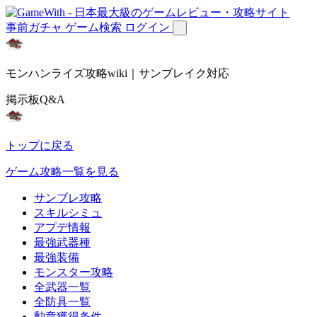
事前ガチャ
ゲーム検索
ログイン
モンハンライズ攻略wiki｜サンブレイク対応
掲示板Q&A
トップに戻る
ゲーム攻略一覧を見る
サンブレ攻略
スキルシミュ
アプデ情報
最強武器種
最強装備
モンスター攻略
全武器一覧
全防具一覧
勲章獲得条件