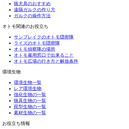
猟犬具のおすすめ
遠隔ガルクの作り方
ガルクの操作方法
オトモ関連のお役立ち
サンブレイクのオトモ隠密隊
ライズのオトモ隠密隊
オトモ偵察隊の場所
オトモ雇用窓口で出来ること
オトモ広場の行き方と解放条件
環境生物
環境生物一覧
レア環境生物
強化生物の一覧
猟具生物の一覧
罠型生物の一覧
素材生物の一覧
お役立ち情報