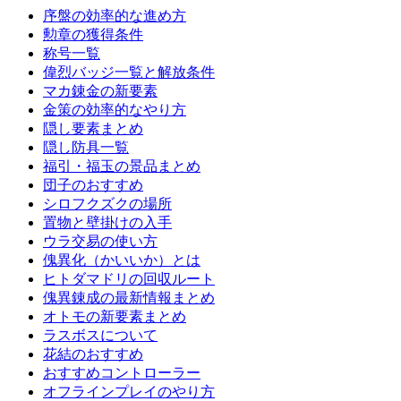
序盤の効率的な進め方
勲章の獲得条件
称号一覧
偉烈バッジ一覧と解放条件
マカ錬金の新要素
金策の効率的なやり方
隠し要素まとめ
隠し防具一覧
福引・福玉の景品まとめ
団子のおすすめ
シロフクズクの場所
置物と壁掛けの入手
ウラ交易の使い方
傀異化（かいいか）とは
ヒトダマドリの回収ルート
傀異錬成の最新情報まとめ
オトモの新要素まとめ
ラスボスについて
花結のおすすめ
おすすめコントローラー
オフラインプレイのやり方