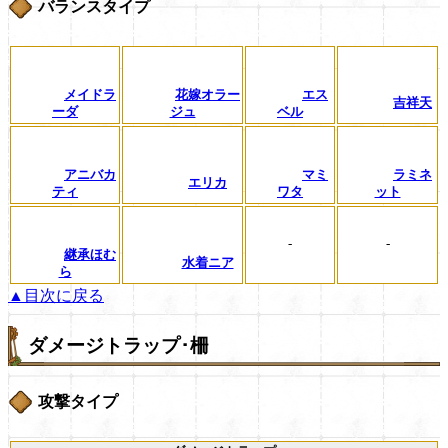
バランスタイプ
メイドラ
花嫁オラー
エス
吉祥天
ーダ
ジュ
ベル
アニバカ
マミ
ラミネ
エリカ
ティ
ワタ
ット
-
-
継承ほむ
水着ニア
ら
▲目次に戻る
ダメージトラップ･柵
攻撃タイプ