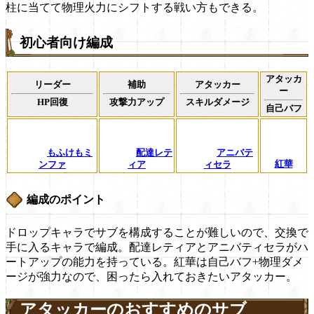
柱に当てて物理火力にシフトする戦い方もできる。
初心者向け編成
アタッカ
リーダー
補助
アタッカー
ー
HP回復
攻撃力アップ
スキルダメージ
自己バフ
もふけもミ
配達レテ
アニバテ
紅華
ンファ
ィア
ィセラ
編成のポイント
ドロップキャラでサブを構成することが難しいので、交換で
手に入るキャラで編成。配達レティアとアニバティセラがハ
ートアップの能力を持っている。紅華は自己バフ+物理ダメ
ージが強力なので、困ったら入れておきたいアタッカー。
アタッカーのおすすめのサブ