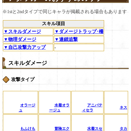
※1stと2ndタイプで同じキャラが掲載される場合もあります
スキル項目
▼スキルダメージ
▼ダメージトラップ･柵
▼物理ダメージ
▼連鎖追撃
▼自己攻撃力アップ
-
スキルダメージ
攻撃タイプ
オラージ
水着オラ
アニバテ
ネス
ュ
ージュ
ィセラ
もふけも
冒険エク
水着スセ
タカ