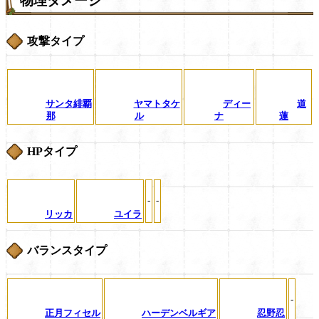
物理ダメージ
攻撃タイプ
サンタ緋覇
ヤマトタケ
ディー
道
那
ル
ナ
蓮
HPタイプ
-
-
リッカ
ユイラ
バランスタイプ
-
正月フィセル
ハーデンベルギア
忍野忍