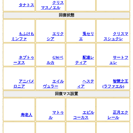
クリス
タナトス
マスノエル
回復状態
もふけも
エリク
兎セリ
クリスマ
ミンファ
シア
エ
スシュクレ
ネプトゥ
GWベ
配達レ
サートフ
ーヌス
ルカ
ティア
ェレ
アニバメ
エイル
ヘステ
智慧之王
ロニア
ヴュラー
ィア
(ラファエル)
回復マス設置
マトゥ
エビル
正月エク
寿老人
ル
コーカス
レール