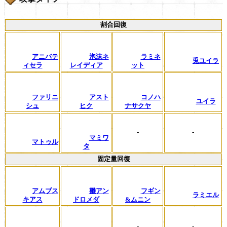
割合回復
アニバテ
泡沫ネ
ラミネ
兎ユイラ
ィセラ
レイディア
ット
ファリニ
アスト
コノハ
ユイラ
シュ
ヒク
ナサクヤ
-
-
マミワ
マトゥル
タ
固定量回復
アムブス
雛アン
フギン
ラミエル
キアス
ドロメダ
&ムニン
-
-