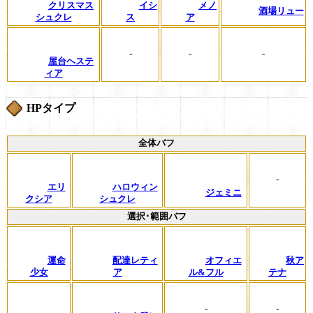
クリスマス
イシ
メノ
酒場リュー
シュクレ
ス
ア
-
-
-
屋台ヘステ
ィア
HPタイプ
全体バフ
-
エリ
ハロウィン
ジェミニ
クシア
シュクレ
選択･範囲バフ
運命
配達レティ
オフィエ
秋ア
少女
ア
ル&フル
テナ
-
-