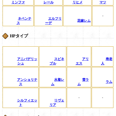
ミンファ
レール
リヒメ
マツ
-
ネペンテ
エルフリ
花嫁レム
ス
ーデ
HPタイプ
アニバデリッ
スピネ
アリ
寿老
シュ
ブル
エス
人
アンショリテ
水着レ
雪ラ
ラム
ス
ム
ム
-
-
シルフィエッ
リヴェ
ト
リア