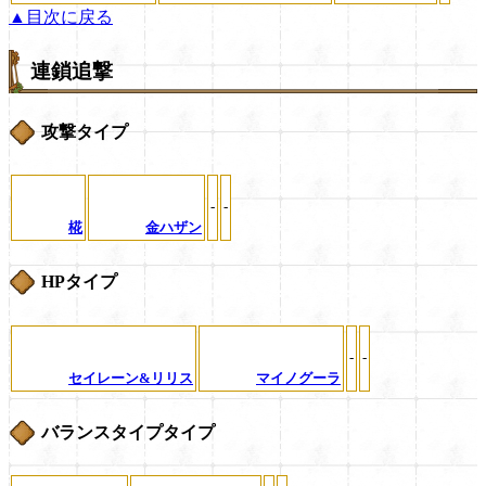
▲目次に戻る
連鎖追撃
攻撃タイプ
-
-
椛
金ハザン
HPタイプ
-
-
セイレーン&リリス
マイノグーラ
バランスタイプタイプ