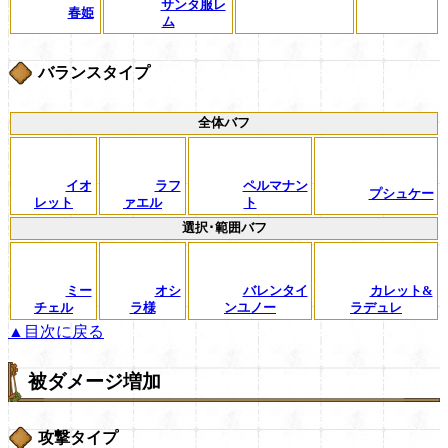
サンタ服レ
春姫
ム
バランスタイプ
全体バフ
イオ
ラフ
ペルマナン
プシュケー
レット
ァエル
ト
選択･範囲バフ
ミー
オシ
バレンタイ
カレット&
チェル
ラ様
ンユノー
ラデュレ
▲目次に戻る
被ダメージ増加
攻撃タイプ