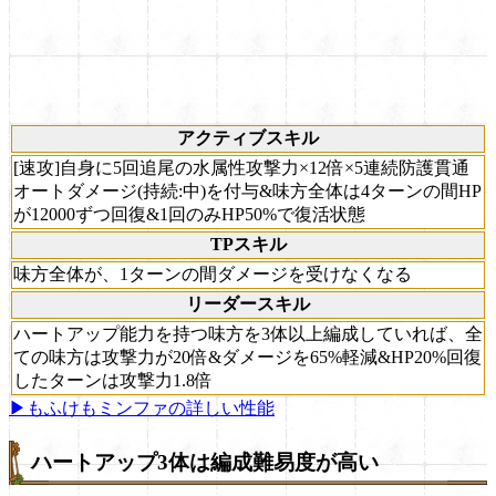
アクティブスキル
[速攻]自身に5回追尾の水属性攻撃力×12倍×5連続防護貫通
オートダメージ(持続:中)を付与&味方全体は4ターンの間HP
が12000ずつ回復&1回のみHP50%で復活状態
TPスキル
味方全体が、1ターンの間ダメージを受けなくなる
リーダースキル
ハートアップ能力を持つ味方を3体以上編成していれば、全
ての味方は攻撃力が20倍&ダメージを65%軽減&HP20%回復
したターンは攻撃力1.8倍
▶もふけもミンファの詳しい性能
ハートアップ3体は編成難易度が高い