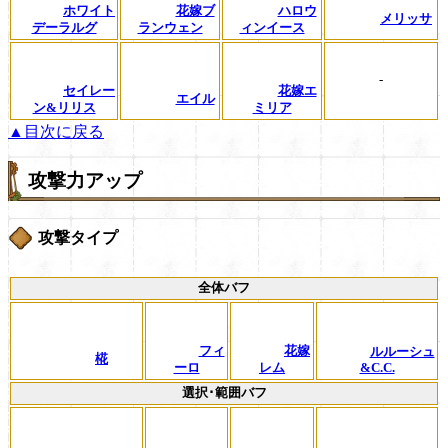
ホワイト
花嫁ブ
ハロウ
メリッサ
デーラルグ
ランウェン
ィンイース
-
セイレー
花嫁エ
エイル
ン&リリス
ミリア
▲目次に戻る
攻撃力アップ
攻撃タイプ
全体バフ
フィ
花嫁
ルルーシュ
椛
ーロ
レム
&C.C.
選択･範囲バフ