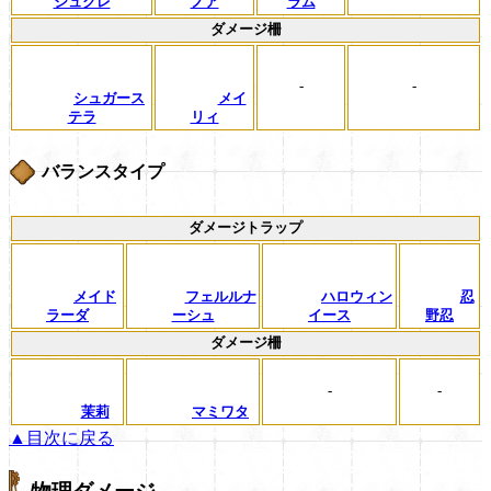
シュクレ
ノア
ラム
ダメージ柵
-
-
シュガース
メイ
テラ
リィ
バランスタイプ
ダメージトラップ
メイド
フェルルナ
ハロウィン
忍
ラーダ
ーシュ
イース
野忍
ダメージ柵
-
-
茉莉
マミワタ
▲目次に戻る