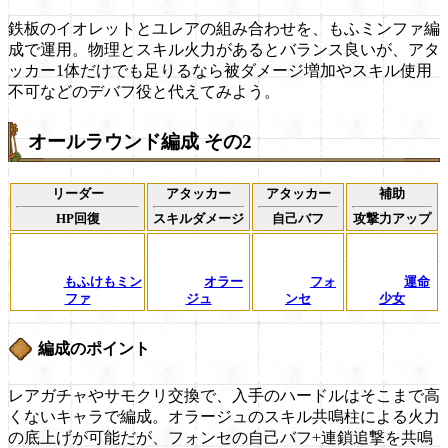
鉄板のイオレットとユレアの組み合わせを、もふミンファ編
成で運用。物理とスキル火力があるとバランス良いが、アタ
ッカー1体だけでも足りるなら被ダメージ増加やスキル使用
不可などのデバフ役と代えてみよう。
オールラウンド編成 その2
リーダー
アタッカー
アタッカー
補助
HP回復
スキルダメージ
自己バフ
攻撃力アップ
もふけもミン
オラー
フォ
運命
ファ
ジュ
ンセ
少女
編成のポイント
レアガチャやサモクリ交換で、入手のハードルはそこまで高
くないキャラで編成。オラージュのスキル共鳴柱による火力
の底上げが可能だが、フォンセの自己バフ+連鎖追撃を共鳴