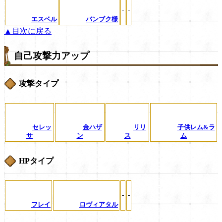
-
-
エスベル
バンブク様
▲目次に戻る
自己攻撃力アップ
攻撃タイプ
セレッ
金ハザ
リリ
子供レム&ラ
サ
ン
ス
ム
HPタイプ
-
-
フレイ
ロヴィアタル