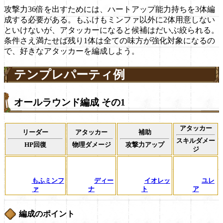
攻撃力36倍を出すためには、ハートアップ能力持ちを3体編
成する必要がある。もふけもミンファ以外に2体用意しない
といけないが、アタッカーになると候補はだいぶ絞られる。
条件さえ満たせば残り1体は全ての味方が強化対象になるの
で、好きなアタッカーを編成しよう。
テンプレパーティ例
オールラウンド編成 その1
アタッカー
リーダー
アタッカー
補助
スキルダメー
HP回復
物理ダメージ
攻撃力アップ
ジ
もふミンフ
ディー
イオレッ
ユレ
ァ
ナ
ト
ア
編成のポイント