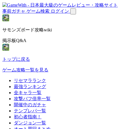
事前ガチャ
ゲーム検索
ログイン
サモンズボード攻略wiki
掲示板Q&A
トップに戻る
ゲーム攻略一覧を見る
リセマラランク
最強ランキング
全キャラ一覧
攻撃バフ倍率一覧
開催中のガチャ
テンプレパ一覧
初心者指南！
ダンジョン一覧
オート周回まとめ