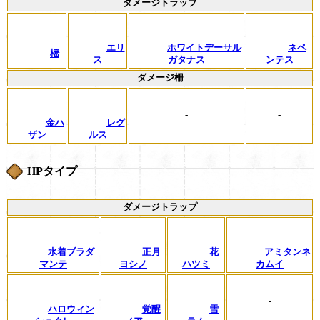
ダメージトラップ
エリ
ホワイトデーサル
ネペ
樒
ス
ガタナス
ンテス
ダメージ柵
-
-
金ハ
レグ
ザン
ルス
HPタイプ
ダメージトラップ
水着ブラダ
正月
花
アミタンネ
マンテ
ヨシノ
ハツミ
カムイ
-
ハロウィン
覚醒
雪