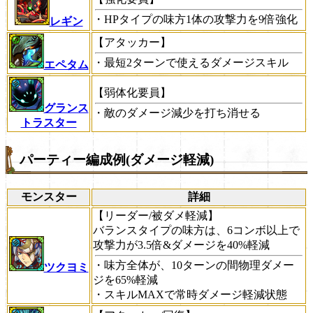
・HPタイプの味方1体の攻撃力を9倍強化
レギン
【アタッカー】
・最短2ターンで使えるダメージスキル
エペタム
【弱体化要員】
グランス
・敵のダメージ減少を打ち消せる
トラスター
パーティー編成例(ダメージ軽減)
モンスター
詳細
【リーダー/被ダメ軽減】
バランスタイプの味方は、6コンボ以上で
攻撃力が3.5倍&ダメージを40%軽減
・味方全体が、10ターンの間物理ダメー
ツクヨミ
ジを65%軽減
・スキルMAXで常時ダメージ軽減状態