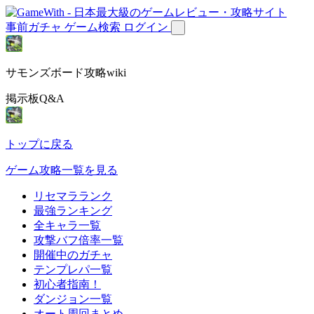
事前ガチャ
ゲーム検索
ログイン
サモンズボード攻略wiki
掲示板Q&A
トップに戻る
ゲーム攻略一覧を見る
リセマラランク
最強ランキング
全キャラ一覧
攻撃バフ倍率一覧
開催中のガチャ
テンプレパ一覧
初心者指南！
ダンジョン一覧
オート周回まとめ