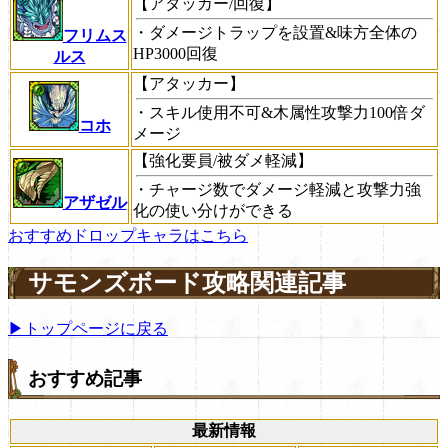
【アタッカー/回復】
・ダメージトラップを設置&味方全体の
フリムス
HP3000回復
ルス
【アタッカー】
・スキル使用不可&木属性攻撃力100倍ダ
コホ
メージ
【強化要員/被ダメ軽減】
・チャージ数でダメージ軽減と攻撃力強
アザゼル
化の使い分けができる
おすすめドロップキャラはこちら
サモンズボード攻略関連記事
▶トップページに戻る
おすすめ記事
最新情報