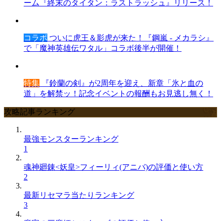
ーム『終末のタイタン：ラストラッシュ』リリース！
コラボ
ついに虎王＆影虎が来た！『鋼嵐 - メカラシ』
で「魔神英雄伝ワタル」コラボ後半が開催！
特集
『鈴蘭の剣』が2周年を迎え、新章「氷と血の
道」を解禁ッ！記念イベントの報酬もお見逃し無く！
攻略記事ランキング
最強モンスターランキング
1
魂神廻錬<妖皇>フィーリィ(アニバ)の評価と使い方
2
最新リセマラ当たりランキング
3