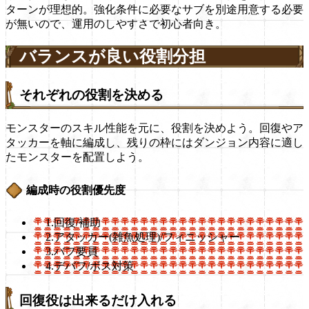
ターンが理想的。強化条件に必要なサブを別途用意する必要
が無いので、運用のしやすさで初心者向き。
バランスが良い役割分担
それぞれの役割を決める
モンスターのスキル性能を元に、役割を決めよう。回復やア
タッカーを軸に編成し、残りの枠にはダンジョン内容に適し
たモンスターを配置しよう。
編成時の役割優先度
1.回復/補助
2.アタッカー(雑魚処理)/フィニッシャー
3.バフ要員
4.デバフ/ボス対策
回復役は出来るだけ入れる