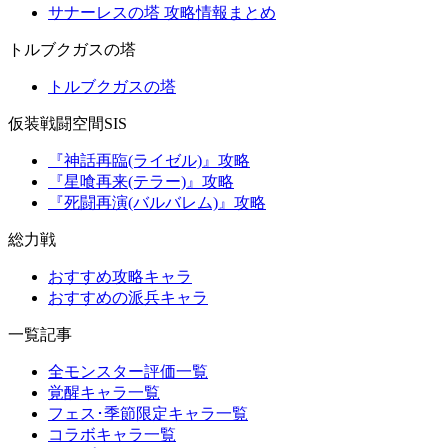
サナーレスの塔 攻略情報まとめ
トルブクガスの塔
トルブクガスの塔
仮装戦闘空間SIS
『神話再臨(ライゼル)』攻略
『星喰再来(テラー)』攻略
『死闘再演(バルバレム)』攻略
総力戦
おすすめ攻略キャラ
おすすめの派兵キャラ
一覧記事
全モンスター評価一覧
覚醒キャラ一覧
フェス･季節限定キャラ一覧
コラボキャラ一覧