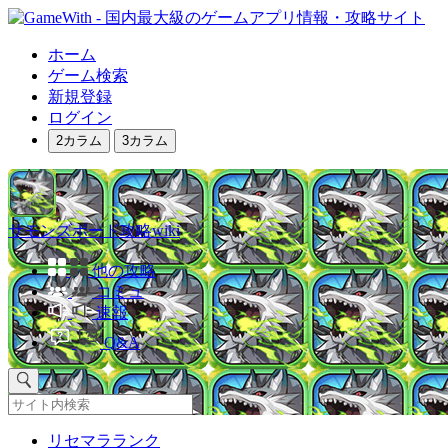
ホーム
ゲーム検索
新規登録
ログイン
2カラム
3カラム
サモンズボード攻略wiki
他の攻略
コミュ
速報
Q&A
リセマラランク